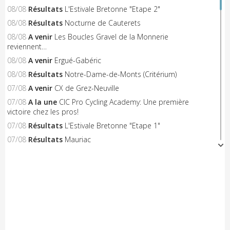
08/08
Résultats
L'Estivale Bretonne "Etape 2"
08/08
Résultats
Nocturne de Cauterets
08/08
A venir
Les Boucles Gravel de la Monnerie
reviennent…
08/08
A venir
Ergué-Gabéric
08/08
Résultats
Notre-Dame-de-Monts (Critérium)
07/08
A venir
CX de Grez-Neuville
07/08
A la une
CIC Pro Cycling Academy: Une première
victoire chez les pros!
07/08
Résultats
L'Estivale Bretonne "Etape 1"
07/08
Résultats
Mauriac
07/08
Engagés
Plumaudan
07/08
Engagés
Tiercé "Challenge Ralf M"
07/08
Résultats
Saint-Jean-de-Monts "Critérium"
06/08
A venir
Triangle Sud Berry
06/08
A venir
Saint-Flour
06/08
A venir
Nieul-le-Dolent