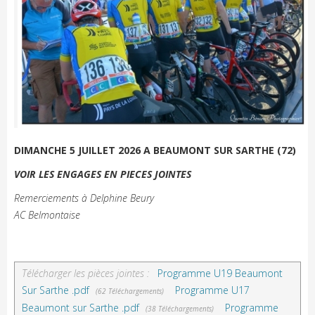
DIMANCHE 5 JUILLET 2026 A BEAUMONT SUR SARTHE (72)
VOIR LES ENGAGES EN PIECES JOINTES
Remerciements à Delphine Beury
AC Belmontaise
Télécharger les pièces jointes :
Programme U19 Beaumont
Sur Sarthe .pdf
Programme U17
(62 Téléchargements)
Beaumont sur Sarthe .pdf
Programme
(38 Téléchargements)