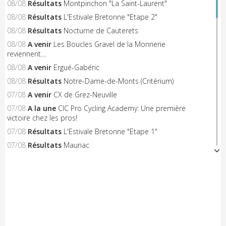
08/08
Résultats
Montpinchon "La Saint-Laurent"
08/08
Résultats
L'Estivale Bretonne "Etape 2"
08/08
Résultats
Nocturne de Cauterets
08/08
A venir
Les Boucles Gravel de la Monnerie
reviennent…
08/08
A venir
Ergué-Gabéric
08/08
Résultats
Notre-Dame-de-Monts (Critérium)
07/08
A venir
CX de Grez-Neuville
07/08
A la une
CIC Pro Cycling Academy: Une première
victoire chez les pros!
07/08
Résultats
L'Estivale Bretonne "Etape 1"
07/08
Résultats
Mauriac
07/08
Engagés
Plumaudan
07/08
Engagés
Tiercé "Challenge Ralf M"
07/08
Résultats
Saint-Jean-de-Monts "Critérium"
06/08
A venir
Triangle Sud Berry
06/08
A venir
Saint-Flour