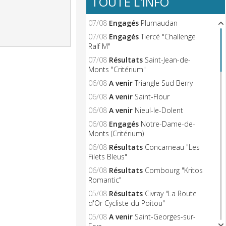
TOUTE L'INFO
07/08
Engagés
Plumaudan
07/08
Engagés
Tiercé "Challenge
Ralf M"
07/08
Résultats
Saint-Jean-de-
Monts "Critérium"
06/08
A venir
Triangle Sud Berry
06/08
A venir
Saint-Flour
06/08
A venir
Nieul-le-Dolent
06/08
Engagés
Notre-Dame-de-
Monts (Critérium)
06/08
Résultats
Concarneau "Les
Filets Bleus"
06/08
Résultats
Combourg "Kritos
Romantic"
05/08
Résultats
Civray "La Route
d'Or Cycliste du Poitou"
05/08
A venir
Saint-Georges-sur-