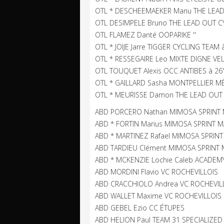
OTL * DESCHEEMAEKER Manu THE LEAD 
OTL DESIMPELE Bruno THE LEAD OUT CY
OTL FLAMEZ Danté OOPARIKE ''
OTL * JOIJE Jarre TIGGER CYCLING TEAM à
OTL * RESSEGAIRE Leo MIXTE DIGNE VEL
OTL TOUQUET Alexis OCC ANTIBES à 26'
OTL * GAILLARD Sasha MONTPELLIER M
OTL * MEURISSE Damon THE LEAD OUT 
ABD PORCERO Nathan MIMOSA SPRINT
ABD * FORTIN Marius MIMOSA SPRINT 
ABD * MARTINEZ Rafael MIMOSA SPRIN
ABD TARDIEU Clément MIMOSA SPRINT
ABD * MCKENZIE Lochie Caleb ACADEM
ABD MORDINI Flavio VC ROCHEVILLOIS
ABD CRACCHIOLO Andrea VC ROCHEVIL
ABD WALLET Maxime VC ROCHEVILLOIS
ABD GEBEL Ezio CC ÉTUPES
ABD HELION Paul TEAM 31 SPECIALIZED