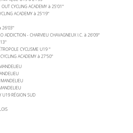
OUT CYCLING ACADEMY à 25'01''
CLING ACADEMY à 25'19''
 26'03''
O ADDICTION - CHARVIEU CHAVAGNEUX I.C. à 26'09''
13''
ÉTROPOLE CYCLISME U19 ''
CYCLING ACADEMY à 27'50''
 MANDELIEU
MANDELIEU
T MANDELIEU
 MANDELIEU
Y U19 RÉGION SUD
LOIS