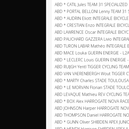
ABD * CATIL Jules TEAM 31 SPECIALIZED
ABD * PORTAL BELLONI Lenny TEAM 31 
ABD * AUDRIN Eliott INTEGRALE BICYCL
ABD * CRESTIAN Enzo INTEGRALE BICYC
ABD LAWRENCE Oscar INTEGRALE BICYC
ABD PAUCHARD GAZZERA Livio INTEGRAL
ABD TURON LABAR Mathéo INTEGRALE B
ABD MACE Louka GUERIN ENERGIE - L
ABD * LECLERC Louis GUERIN ENERGIE
ABD RUIJGH Yentl TIGGER CYCLING TEAM
ABD VAN VAERENBERGH Wout TIGGER C
ABD * MARTY Charles STADE TOULOUSA
ABD * LE MORVAN Florian STADE TOUL
ABD LEVAQUE Mathieu REV CYCLING TE
ABD * BOX Alex HARROGATE NOVA RAC
ABD JOHNSON Harper HARROGATE NOV
ABD THOMPSON Daniel HARROGATE NO
ABD * GUNN Oliver SHIBDEN APEX JUNI
ABD * HENDY Harrison SHIBDEN APEX J