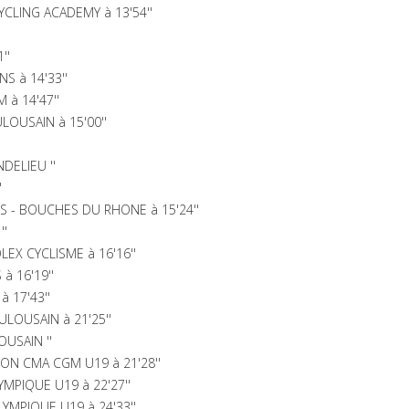
CLING ACADEMY à 13'54''
''
 à 14'33''
 à 14'47''
OUSAIN à 15'00''
'
DELIEU ''
'
ES - BOUCHES DU RHONE à 15'24''
''
EX CYCLISME à 16'16''
à 16'19''
 17'43''
LOUSAIN à 21'25''
USAIN ''
ON CMA CGM U19 à 21'28''
MPIQUE U19 à 22'27''
LYMPIQUE U19 à 24'33''