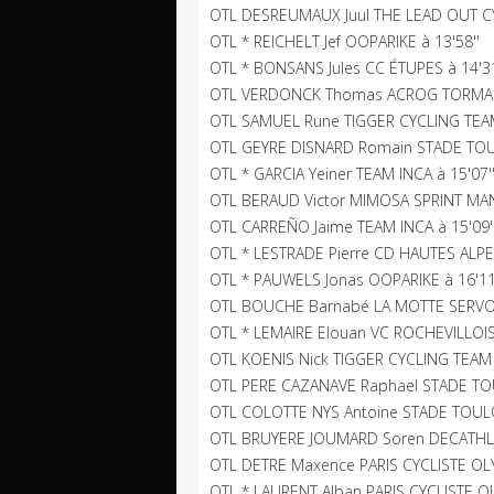
OTL DESREUMAUX Juul THE LEAD OUT CY
OTL * REICHELT Jef OOPARIKE à 13'58''
OTL * BONSANS Jules CC ÉTUPES à 14'31
OTL VERDONCK Thomas ACROG TORMANS
OTL SAMUEL Rune TIGGER CYCLING TEAM
OTL GEYRE DISNARD Romain STADE TOUL
OTL * GARCIA Yeiner TEAM INCA à 15'07'
OTL BERAUD Victor MIMOSA SPRINT MAN
OTL CARREÑO Jaime TEAM INCA à 15'09'
OTL * LESTRADE Pierre CD HAUTES ALP
OTL * PAUWELS Jonas OOPARIKE à 16'11
OTL BOUCHE Barnabé LA MOTTE SERVOL
OTL * LEMAIRE Elouan VC ROCHEVILLOIS 
OTL KOENIS Nick TIGGER CYCLING TEAM à
OTL PERE CAZANAVE Raphael STADE TOU
OTL COLOTTE NYS Antoine STADE TOULO
OTL BRUYERE JOUMARD Soren DECATHL
OTL DETRE Maxence PARIS CYCLISTE OLY
OTL * LAURENT Alban PARIS CYCLISTE O