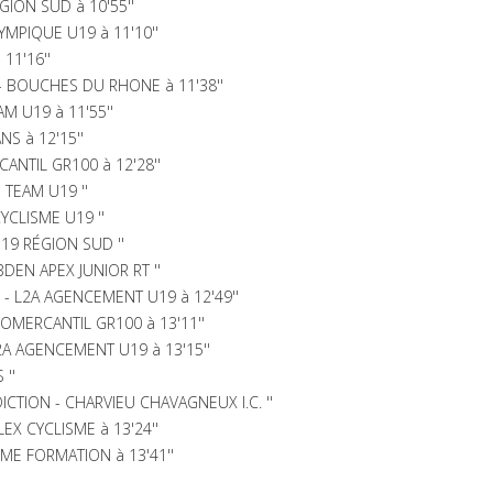
GION SUD à 10'55''
YMPIQUE U19 à 11'10''
11'16''
- BOUCHES DU RHONE à 11'38''
M U19 à 11'55''
S à 12'15''
ANTIL GR100 à 12'28''
TEAM U19 ''
CLISME U19 ''
9 RÉGION SUD ''
DEN APEX JUNIOR RT ''
- L2A AGENCEMENT U19 à 12'49''
OMERCANTIL GR100 à 13'11''
2A AGENCEMENT U19 à 13'15''
 ''
ICTION - CHARVIEU CHAVAGNEUX I.C. ''
EX CYCLISME à 13'24''
SME FORMATION à 13'41''