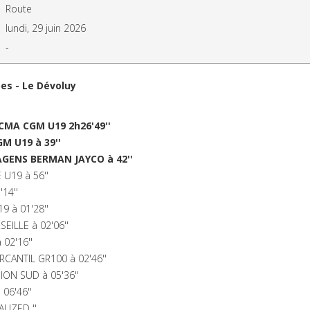
Route
lundi, 29 juin 2026
-
es - Le Dévoluy
MA CGM U19 2h26'49''
 U19 à 39''
GENS BERMAN JAYCO à 42''
U19 à 56''
14''
 à 01'28''
ILLE à 02'06''
02'16''
ANTIL GR100 à 02'46''
ON SUD à 05'36''
06'46''
LIZED ''