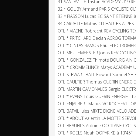
31 SANLAVILLE Tristan ACADEMY U19 RÉ
32 * GOUBY Armand PARIS CYCLISTE OL
33 * FIASSON Lucas EC SAINT-ÉTIENNE à 
34 CARRETTE Mathis CD HAUTES ALPES 
OTL * VIAENE Robrecht REV CYCLING TEA
OTL * PRITCHARD Declan ACROG TORMAN
OTL * CINTAS RAMOS Raúl ELECTROMERC
OTL MEULEMEESTER Jonas REV CYCLING 
OTL * GONZALEZ Thimoté BOURG AIN CY
OTL * CROMMELINCK Matys ACADEMY U1
OTL STEWART-BALL Edward Samuel SHIB
OTL GAULTIER Thomas GUERIN ENERGIE 
OTL MARTÍN GAMONALES Sergio ELECTR
OTL * EVANS Louis GUERIN ENERGIE - L
OTL ENJALBERT Marius VC ROCHEVILLOIS
OTL BATAIL Jules MIXTE DIGNE VELO ADD
OTL * ABOUT Valentin LA MOTTE SERVOL
OTL BEAUFILS Antoine OCCITANE CYCLI
OTL * ROELS Noah OOPARIKE à 13'45''