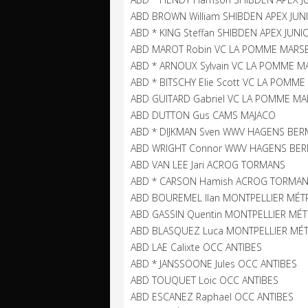
ABD BROWN William SHIBDEN APEX JUN
ABD * KING Steffan SHIBDEN APEX JUNI
ABD MAROT Robin VC LA POMME MARSE
ABD * ARNOUX Sylvain VC LA POMME M
ABD * BITSCHY Elie Scott VC LA POMME
ABD GUITARD Gabriel VC LA POMME MA
ABD DUTTON Gus CAMS MAJACO
ABD * DIJKMAN Sven WWV HAGENS BER
ABD WRIGHT Connor WWV HAGENS BER
ABD VAN LEE Jari ACROG TORMANS
ABD * CARSON Hamish ACROG TORMA
ABD BOUREMEL Ilan MONTPELLIER MÉT
ABD GASSIN Quentin MONTPELLIER MÉ
ABD BLASQUEZ Luca MONTPELLIER MÉ
ABD LAE Calixte OCC ANTIBES
ABD * JANSSOONE Jules OCC ANTIBES
ABD TOUQUET Loic OCC ANTIBES
ABD ESCANEZ Raphael OCC ANTIBES