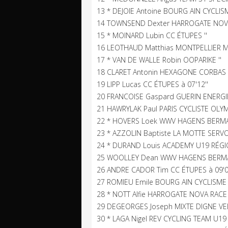
13 * DEJOIE Antoine BOURG AIN CYCLISM
14 TOWNSEND Dexter HARROGATE NOVA 
15 * MOINARD Lubin CC ÉTUPES ''
16 LEOTHAUD Matthias MONTPELLIER M
17 * VAN DE WALLE Robin OOPARIKE ''
18 CLARET Antonin HEXAGONE CORBAS 
19 LIPP Lucas CC ÉTUPES à 07'12''
20 FRANCOISE Gaspard GUERIN ENERGIE
21 HAWRYLAK Paul PARIS CYCLISTE OLYM
22 * HOVERS Loek WWV HAGENS BERMAN
23 * AZZOLIN Baptiste LA MOTTE SERVO
24 * DURAND Louis ACADEMY U19 RÉGI
25 WOOLLEY Dean WWV HAGENS BERMAN
26 ANDRE CADOR Tim CC ÉTUPES à 09'0
27 ROMIEU Emile BOURG AIN CYCLISME U
28 * NOTT Alfie HARROGATE NOVA RACE 
29 DEGEORGES Joseph MIXTE DIGNE VEL
30 * LAGA Nigel REV CYCLING TEAM U19 à