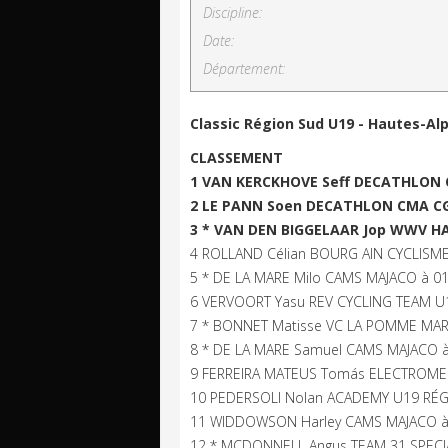
Discipline:
Date:
Département:
Classic Région Sud U19 - Hautes-Alp
CLASSEMENT
1 VAN KERCKHOVE Seff DECATHLON C
2 LE PANN Soen DECATHLON CMA CGM
3 * VAN DEN BIGGELAAR Jop WWV HA
4 ROLLAND Célian BOURG AIN CYCLISME 
5 * DE LA MARE Milo CAMS MAJACO à 01'
6 VERVOORT Yasu REV CYCLING TEAM U19
7 * BONNET Matisse VC LA POMME MARSE
8 * DE LA MARE Samuel CAMS MAJACO à 
9 FERREIRA MATEUS Tomás ELECTROMERC
10 PEDERSOLI Nolan ACADEMY U19 RÉGI
11 WIDDOWSON Harley CAMS MAJACO à 
12 * MCDONNELL Angus TEAM 31 SPECIA