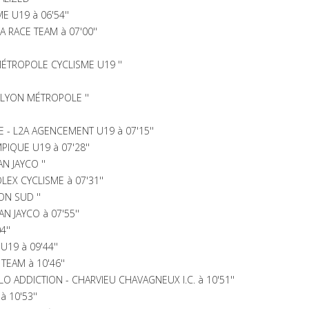
E U19 à 06'54''
RACE TEAM à 07'00''
ÉTROPOLE CYCLISME U19 ''
LYON MÉTROPOLE ''
 - L2A AGENCEMENT U19 à 07'15''
PIQUE U19 à 07'28''
 JAYCO ''
LEX CYCLISME à 07'31''
ON SUD ''
 JAYCO à 07'55''
4''
19 à 09'44''
TEAM à 10'46''
O ADDICTION - CHARVIEU CHAVAGNEUX I.C. à 10'51''
 10'53''