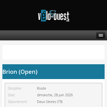
Brion (Open)
Discipline:
Route
Date:
dimanche, 28 juin 2026
Département:
Deux-Sèvres (79)