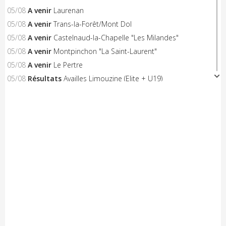
05/08
A venir
Laurenan
05/08
A venir
Trans-la-Forêt/Mont Dol
05/08
A venir
Castelnaud-la-Chapelle "Les Milandes"
05/08
A venir
Montpinchon "La Saint-Laurent"
05/08
A venir
Le Pertre
05/08
Résultats
Availles Limouzine (Elite + U19)
04/08
Résultats
Aixe-sur-Vienne (Elite-Open-Access)
04/08
A venir
Châteaubriant "Souvenir D.Pasgrimaud"
03/08
Résultats
Salies-de-Béarn (Open-Access)
03/08
Résultats
Sévignacq-Thèze (Open-Access)
03/08
A venir
Beauvoir-sur-Mer "Chemin de la Chèvre"
03/08
A venir
Notre-Dame-de-Monts (Critérium)
03/08
Résultats
Kreiz Breizh Elites (Etape 4)
03/08
Résultats
Challenge Mayennais (Manche 3)
03/08
A venir
24 Heures Vélo
03/08
Résultats
Lorient (Elite-Open)