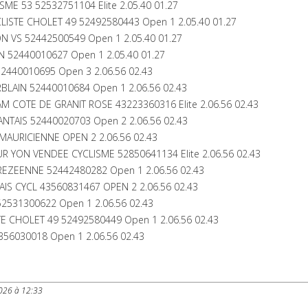
SME 53 52532751104 Elite 2.05.40 01.27
LISTE CHOLET 49 52492580443 Open 1 2.05.40 01.27
N VS 52442500549 Open 1 2.05.40 01.27
N 52440010627 Open 1 2.05.40 01.27
2440010695 Open 3 2.06.56 02.43
BLAIN 52440010684 Open 1 2.06.56 02.43
M COTE DE GRANIT ROSE 43223360316 Elite 2.06.56 02.43
ANTAIS 52440020703 Open 2 2.06.56 02.43
AURICIENNE OPEN 2 2.06.56 02.43
UR YON VENDEE CYCLISME 52850641134 Elite 2.06.56 02.43
REZEENNE 52442480282 Open 1 2.06.56 02.43
IS CYCL 43560831467 OPEN 2 2.06.56 02.43
52531300622 Open 1 2.06.56 02.43
TE CHOLET 49 52492580449 Open 1 2.06.56 02.43
356030018 Open 1 2.06.56 02.43
2026 à 12:33