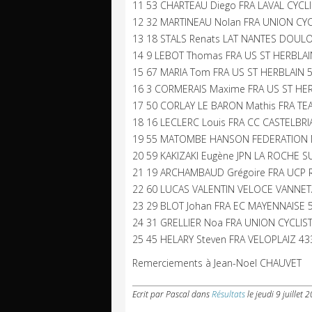
11 53 CHARTEAU Diego FRA LAVAL CYCLI
12 32 MARTINEAU Nolan FRA UNION CYC
13 18 STALS Renats LAT NANTES DOULO
14 9 LEBOT Thomas FRA US ST HERBLAI
15 67 MARIA Tom FRA US ST HERBLAIN 5
16 3 CORMERAIS Maxime FRA US ST HER
17 50 CORLAY LE BARON Mathis FRA TEA
18 16 LECLERC Louis FRA CC CASTELBRI
19 55 MATOMBE HANSON FEDERATION M
20 59 KAKIZAKI Eugène JPN LA ROCHE S
21 19 ARCHAMBAUD Grégoire FRA UCP 
22 60 LUCAS VALENTIN VELOCE VANNETA
23 29 BLOT Johan FRA EC MAYENNAISE 
24 31 GRELLIER Noa FRA UNION CYCLIS
25 45 HELARY Steven FRA VELOPLAIZ 43
Remerciements à Jean-Noel CHAUVET
Ecrit par Pascal
dans
Résultats
le
jeudi 9 juillet 