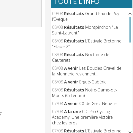
TOUTE L'INFO
09/08
Résultats
Grand Prix de Puy-
l'Évêque
08/08
Résultats
Montpinchon "La
Saint-Laurent"
08/08
Résultats
L'Estivale Bretonne
"Etape 2"
08/08
Résultats
Nocturne de
Cauterets
08/08
A venir
Les Boucles Gravel de
la Monnerie reviennent…
08/08
A venir
Ergué-Gabéric
08/08
Résultats
Notre-Dame-de-
Monts (Critérium)
07/08
A venir
CX de Grez-Neuville
07/08
A la une
CIC Pro Cycling
7
Academy: Une première victoire
chez les pros!
07/08
Résultats
L'Estivale Bretonne