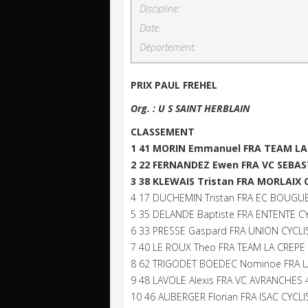
Discipline:
Date:
Département:
PRIX PAUL FREHEL
Org. : U S SAINT HERBLAIN
CLASSEMENT
1 41 MORIN Emmanuel FRA TEAM LA C
2 22 FERNANDEZ Ewen FRA VC SEBAST
3 38 KLEWAIS Tristan FRA MORLAIX 
4 17 DUCHEMIN Tristan FRA EC BOUGUE
5 35 DELANDE Baptiste FRA ENTENTE CY
6 33 PRESSE Gaspard FRA UNION CYCLI
7 40 LE ROUX Theo FRA TEAM LA CREPE
8 62 TRIGODET BOEDEC Nominoe FRA LA
9 48 LAVOLE Alexis FRA VC AVRANCHES 4
10 46 AUBERGER Florian FRA ISAC CYCL