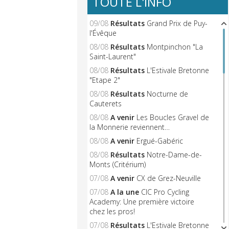
TOUTE L'INFO
09/08
Résultats
Grand Prix de Puy-
l'Évêque
08/08
Résultats
Montpinchon "La
Saint-Laurent"
08/08
Résultats
L'Estivale Bretonne
"Etape 2"
08/08
Résultats
Nocturne de
Cauterets
08/08
A venir
Les Boucles Gravel de
la Monnerie reviennent…
08/08
A venir
Ergué-Gabéric
08/08
Résultats
Notre-Dame-de-
Monts (Critérium)
07/08
A venir
CX de Grez-Neuville
07/08
A la une
CIC Pro Cycling
Academy: Une première victoire
chez les pros!
07/08
Résultats
L'Estivale Bretonne