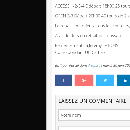
ACCESS 1-2-3-4 Ddépart 18h00 25 tour
OPEN 2-3 Départ 20h00 40 tours de 2 
Le repas sera offert a tous les coureurs
A valider lors du retrait des dossards.
Remerciements à Jérémy LE PORS
Correspondant UC Carhaix
Ecrit par Pascal
dans
A venir
le
mardi 30 juin 20
LAISSEZ UN COMMENTAIRE