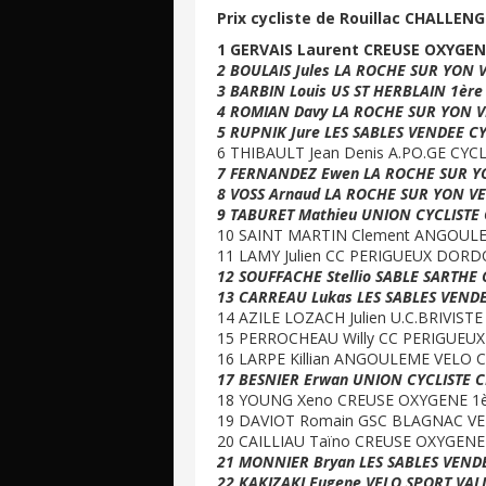
Prix cycliste de Rouillac CHALLEN
1 GERVAIS Laurent CREUSE OXYGEN
2 BOULAIS Jules LA ROCHE SUR YON 
3 BARBIN Louis US ST HERBLAIN 1ère
4 ROMIAN Davy LA ROCHE SUR YON V
5 RUPNIK Jure LES SABLES VENDEE C
6 THIBAULT Jean Denis A.PO.GE CYC
7 FERNANDEZ Ewen LA ROCHE SUR Y
8 VOSS Arnaud LA ROCHE SUR YON V
9 TABURET Mathieu UNION CYCLISTE 
10 SAINT MARTIN Clement ANGOULE
11 LAMY Julien CC PERIGUEUX DORD
12 SOUFFACHE Stellio SABLE SARTHE 
13 CARREAU Lukas LES SABLES VENDE
14 AZILE LOZACH Julien U.C.BRIVISTE 
15 PERROCHEAU Willy CC PERIGUEU
16 LARPE Killian ANGOULEME VELO 
17 BESNIER Erwan UNION CYCLISTE 
18 YOUNG Xeno CREUSE OXYGENE 1è
19 DAVIOT Romain GSC BLAGNAC V
20 CAILLIAU Taïno CREUSE OXYGENE
21 MONNIER Bryan LES SABLES VEND
22 KAKIZAKI Eugene VELO SPORT VALL