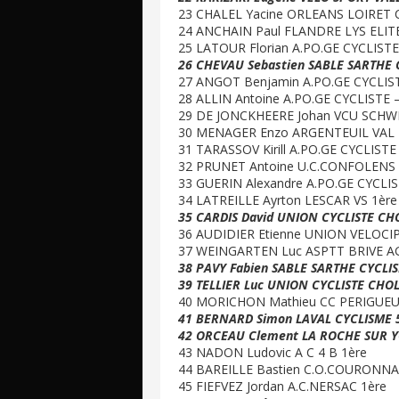
23 CHALEL Yacine ORLEANS LOIRET 
24 ANCHAIN Paul FLANDRE LYS ELITE
25 LATOUR Florian A.PO.GE CYCLIST
26 CHEVAU Sebastien SABLE SARTHE 
27 ANGOT Benjamin A.PO.GE CYCLIS
28 ALLIN Antoine A.PO.GE CYCLISTE 
29 DE JONCKHEERE Johan VCU SCHW
30 MENAGER Enzo ARGENTEUIL VAL D
31 TARASSOV Kirill A.PO.GE CYCLIST
32 PRUNET Antoine U.C.CONFOLENS 
33 GUERIN Alexandre A.PO.GE CYCLI
34 LATREILLE Ayrton LESCAR VS 1ère
35 CARDIS David UNION CYCLISTE CH
36 AUDIDIER Etienne UNION VELOCI
37 WEINGARTEN Luc ASPTT BRIVE AG
38 PAVY Fabien SABLE SARTHE CYCLI
39 TELLIER Luc UNION CYCLISTE CHOL
40 MORICHON Mathieu CC PERIGUE
41 BERNARD Simon LAVAL CYCLISME 
42 ORCEAU Clement LA ROCHE SUR Y
43 NADON Ludovic A C 4 B 1ère
44 BAREILLE Bastien C.O.COURONNAI
45 FIEFVEZ Jordan A.C.NERSAC 1ère