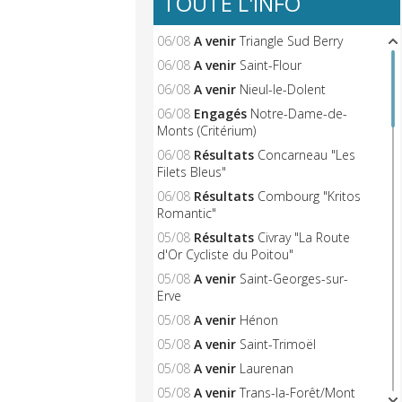
TOUTE L'INFO
06/08
A venir
Triangle Sud Berry
06/08
A venir
Saint-Flour
06/08
A venir
Nieul-le-Dolent
06/08
Engagés
Notre-Dame-de-
Monts (Critérium)
06/08
Résultats
Concarneau "Les
Filets Bleus"
06/08
Résultats
Combourg "Kritos
Romantic"
05/08
Résultats
Civray "La Route
d'Or Cycliste du Poitou"
05/08
A venir
Saint-Georges-sur-
Erve
05/08
A venir
Hénon
05/08
A venir
Saint-Trimoël
05/08
A venir
Laurenan
05/08
A venir
Trans-la-Forêt/Mont