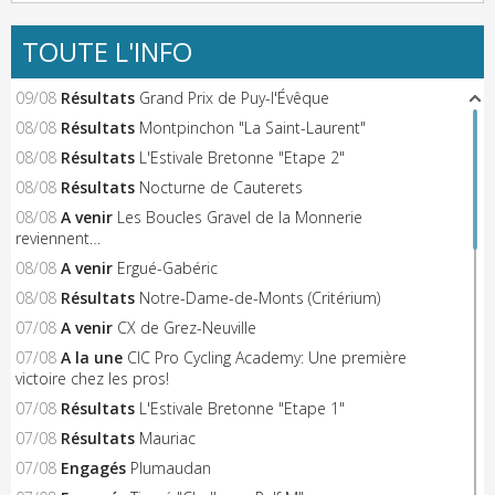
TOUTE L'INFO
09/08
Résultats
Grand Prix de Puy-l'Évêque
08/08
Résultats
Montpinchon "La Saint-Laurent"
08/08
Résultats
L'Estivale Bretonne "Etape 2"
08/08
Résultats
Nocturne de Cauterets
08/08
A venir
Les Boucles Gravel de la Monnerie
reviennent…
08/08
A venir
Ergué-Gabéric
08/08
Résultats
Notre-Dame-de-Monts (Critérium)
07/08
A venir
CX de Grez-Neuville
07/08
A la une
CIC Pro Cycling Academy: Une première
victoire chez les pros!
07/08
Résultats
L'Estivale Bretonne "Etape 1"
07/08
Résultats
Mauriac
07/08
Engagés
Plumaudan