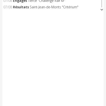
07/08
Engagés
Tiercé "Challenge Ralf M"
07/08
Résultats
Saint-Jean-de-Monts "Critérium"
06/08
A venir
Triangle Sud Berry
06/08
A venir
Saint-Flour
06/08
A venir
Nieul-le-Dolent
06/08
Engagés
Notre-Dame-de-Monts (Critérium)
06/08
Résultats
Concarneau "Les Filets Bleus"
06/08
Résultats
Combourg "Kritos Romantic"
05/08
Résultats
Civray "La Route d'Or Cycliste du Poitou"
05/08
A venir
Saint-Georges-sur-Erve
05/08
A venir
Hénon
05/08
A venir
Saint-Trimoël
05/08
A venir
Laurenan
05/08
A venir
Trans-la-Forêt/Mont Dol
05/08
A venir
Castelnaud-la-Chapelle "Les Milandes"
05/08
A venir
Montpinchon "La Saint-Laurent"
05/08
A venir
Le Pertre