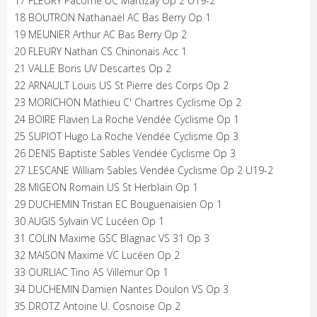
17 FLEURY Pacôme UC Martizay Op 2 U19-2
18 BOUTRON Nathanaël AC Bas Berry Op 1
19 MEUNIER Arthur AC Bas Berry Op 2
20 FLEURY Nathan CS Chinonais Acc 1
21 VALLE Boris UV Descartes Op 2
22 ARNAULT Louis US St Pierre des Corps Op 2
23 MORICHON Mathieu C' Chartres Cyclisme Op 2
24 BOIRE Flavien La Roche Vendée Cyclisme Op 1
25 SUPIOT Hugo La Roche Vendée Cyclisme Op 3
26 DENIS Baptiste Sables Vendée Cyclisme Op 3
27 LESCANE William Sables Vendée Cyclisme Op 2 U19-2
28 MIGEON Romain US St Herblain Op 1
29 DUCHEMIN Tristan EC Bouguenaisien Op 1
30 AUGIS Sylvain VC Lucéen Op 1
31 COLIN Maxime GSC Blagnac VS 31 Op 3
32 MAISON Maxime VC Lucéen Op 2
33 OURLIAC Tino AS Villemur Op 1
34 DUCHEMIN Damien Nantes Doulon VS Op 3
35 DROTZ Antoine U. Cosnoise Op 2