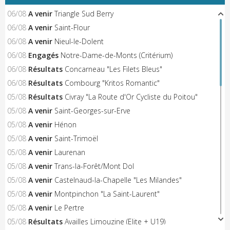
06/08
A venir
Triangle Sud Berry
06/08
A venir
Saint-Flour
06/08
A venir
Nieul-le-Dolent
06/08
Engagés
Notre-Dame-de-Monts (Critérium)
06/08
Résultats
Concarneau "Les Filets Bleus"
06/08
Résultats
Combourg "Kritos Romantic"
05/08
Résultats
Civray "La Route d'Or Cycliste du Poitou"
05/08
A venir
Saint-Georges-sur-Erve
05/08
A venir
Hénon
05/08
A venir
Saint-Trimoël
05/08
A venir
Laurenan
05/08
A venir
Trans-la-Forêt/Mont Dol
05/08
A venir
Castelnaud-la-Chapelle "Les Milandes"
05/08
A venir
Montpinchon "La Saint-Laurent"
05/08
A venir
Le Pertre
05/08
Résultats
Availles Limouzine (Elite + U19)