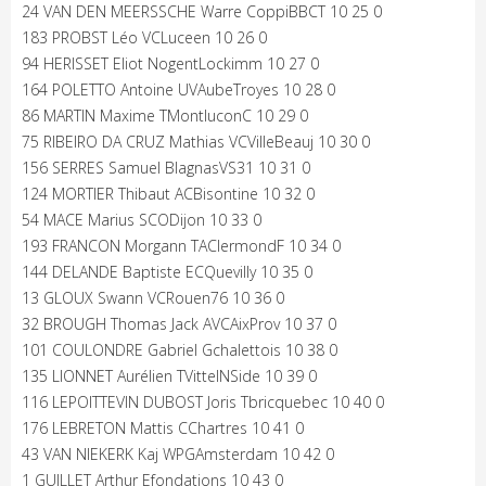
24 VAN DEN MEERSSCHE Warre CoppiBBCT 10 25 0
183 PROBST Léo VCLuceen 10 26 0
94 HERISSET Eliot NogentLockimm 10 27 0
164 POLETTO Antoine UVAubeTroyes 10 28 0
86 MARTIN Maxime TMontluconC 10 29 0
75 RIBEIRO DA CRUZ Mathias VCVilleBeauj 10 30 0
156 SERRES Samuel BlagnasVS31 10 31 0
124 MORTIER Thibaut ACBisontine 10 32 0
54 MACE Marius SCODijon 10 33 0
193 FRANCON Morgann TAClermondF 10 34 0
144 DELANDE Baptiste ECQuevilly 10 35 0
13 GLOUX Swann VCRouen76 10 36 0
32 BROUGH Thomas Jack AVCAixProv 10 37 0
101 COULONDRE Gabriel Gchalettois 10 38 0
135 LIONNET Aurélien TVittelNSide 10 39 0
116 LEPOITTEVIN DUBOST Joris Tbricquebec 10 40 0
176 LEBRETON Mattis CChartres 10 41 0
43 VAN NIEKERK Kaj WPGAmsterdam 10 42 0
1 GUILLET Arthur Efondations 10 43 0