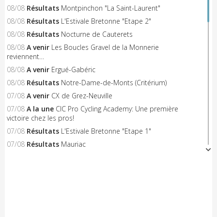
08/08
Résultats
Montpinchon "La Saint-Laurent"
08/08
Résultats
L'Estivale Bretonne "Etape 2"
08/08
Résultats
Nocturne de Cauterets
08/08
A venir
Les Boucles Gravel de la Monnerie
reviennent…
08/08
A venir
Ergué-Gabéric
08/08
Résultats
Notre-Dame-de-Monts (Critérium)
07/08
A venir
CX de Grez-Neuville
07/08
A la une
CIC Pro Cycling Academy: Une première
victoire chez les pros!
07/08
Résultats
L'Estivale Bretonne "Etape 1"
07/08
Résultats
Mauriac
07/08
Engagés
Plumaudan
07/08
Engagés
Tiercé "Challenge Ralf M"
07/08
Résultats
Saint-Jean-de-Monts "Critérium"
06/08
A venir
Triangle Sud Berry
06/08
A venir
Saint-Flour