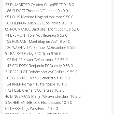
23 DUMORTIER Cyprien CoppiBBCT 9 48 0
186 SURGET Thomas VCLuceen 9 49 0
95 LOUIS Maxime NogentLockimm 9 50 0
161 PIERRON Julien UVAubeTroyes 9 51 0
85 ROUMANIOL Baptiste TMontluconC 9 52 0
74 BREMONT Tom VCVilleBeauj 9 53 0
153 ROUANET Maël BlagnasVS31 9 54 0
126 WASHINTON Samuel ACBisontine 9 55 0
51 BARBER Farley SCODijon 9 56 0
192 FAURE Xavier TAClermondF 9 57 0
143 COUPPEY Benjamin ECQuevilly 9 58 0
31 BARRILLOT Bohémond AVCAixProv 9 59 0
103 GUERINEL Manu Gchalettois 10 0 0
134 KRIER Romain TVittelNSide 10 1 0
172 HEBE Clément CChartres 10 2 0
46 DINGEMANS Marijn WPGAmsterdam 10 3 0
3 SCHERTENLEIB Loïc Efondations 10 4 0
61 DEKKER Tijs WestFrisia 10 5 0