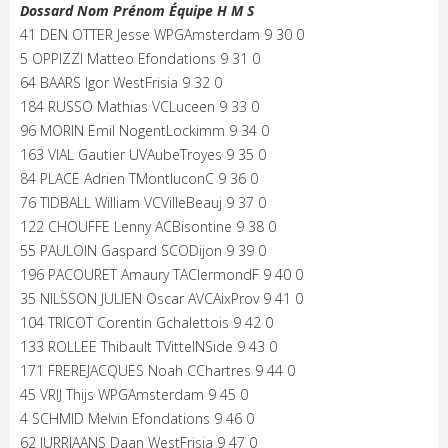
Dossard Nom Prénom Équipe H M S
41 DEN OTTER Jesse WPGAmsterdam 9 30 0
5 OPPIZZI Matteo Efondations 9 31 0
64 BAARS Igor WestFrisia 9 32 0
184 RUSSO Mathias VCLuceen 9 33 0
96 MORIN Emil NogentLockimm 9 34 0
163 VIAL Gautier UVAubeTroyes 9 35 0
84 PLACE Adrien TMontluconC 9 36 0
76 TIDBALL William VCVilleBeauj 9 37 0
122 CHOUFFE Lenny ACBisontine 9 38 0
55 PAULOIN Gaspard SCODijon 9 39 0
196 PACOURET Amaury TAClermondF 9 40 0
35 NILSSON JULIEN Oscar AVCAixProv 9 41 0
104 TRICOT Corentin Gchalettois 9 42 0
133 ROLLEE Thibault TVittelNSide 9 43 0
171 FREREJACQUES Noah CChartres 9 44 0
45 VRIJ Thijs WPGAmsterdam 9 45 0
4 SCHMID Melvin Efondations 9 46 0
62 JURRIAANS Daan WestFrisia 9 47 0