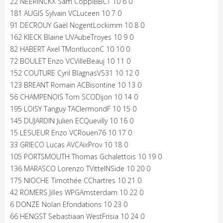
22 NEERINCKX Sam CoppiBBCT 10 6 0
181 AUGIS Sylvain VCLuceen 10 7 0
91 DECROUY Gaël NogentLockimm 10 8 0
162 KIECK Blaine UVAubeTroyes 10 9 0
82 HABERT Axel TMontluconC 10 10 0
72 BOULET Enzo VCVilleBeauj 10 11 0
152 COUTURE Cyril BlagnasVS31 10 12 0
123 BREANT Romain ACBisontine 10 13 0
56 CHAMPENOIS Tom SCODijon 10 14 0
195 LOISY Tanguy TAClermondF 10 15 0
145 DUJARDIN Julien ECQuevilly 10 16 0
15 LESUEUR Enzo VCRouen76 10 17 0
33 GRIECO Lucas AVCAixProv 10 18 0
105 PORTSMOUTH Thomas Gchalettois 10 19 0
136 MARASCO Lorenzo TVittelNSide 10 20 0
175 NIOCHE Timothée CChartres 10 21 0
42 ROMERS Jilles WPGAmsterdam 10 22 0
6 DONZE Nolan Efondations 10 23 0
66 HENGST Sebastiaan WestFrisia 10 24 0