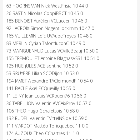
63 HOORNSMAN Niek WestFrisia 10 44 0
26 BASTIN Nicolas CoppiBBCT 10 45 0
185 BENOIST Aurélien VCLuceen 10 46 0
92 LACROIX Simon NogentLockimm 10 47 0
165 VUILLEMIN Loïc UVAubeTroyes 10 48 0
83 MERLIN Cyrian TMontluconC 10 49 0
73 MAINGUENAUD Lucas VCVilleBeauj 10 50 0
155 TREMOULET Antoine BlagnasVS31 10 51 0
125 HUE jULES ACBisontine 10 52 0
53 BRUYERE Lilian SCODijon 10 53 0
194 JAMET Alexandre TAClermondF 10 54 0
141 BACLE Axel ECQuevilly 10 55 0
11 LE NY Jean Louis VCRouen76 10 56 0
36 TABELLION Valentin AVCAixProv 10 57 0
106 THEO Hugo Gchalettois 10 58 0
132 RUDEL Valentin TVittelNSide 10 59 0
111 VIARDOT Mattéo Tbricquebec 11 0 0
174 AUZOUX Théo CChartres 11 1 0