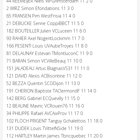
44 REEMEIJER Niels WPGAmsterdam 11 2 0
2 WIRZ Simon Efondations 11 3 0
65 FRANSEN Pim WestFrisia 11 4 0
21 DEBUCKE Senne CoppiBBCT 11 5 0
182 BOUTEILLER Julien VCLuceen 11 6 0
93 RAHIER Axel NogentLockimm 11 7 0
166 PESENTI Louis UVAubeTroyes 11 8 0
81 DELAUNAY Estevan TMontluconC 11 9 0
71 BARAN Simon VCVilleBeauj 11 10 0
151 JALADEAU Artus BlagnasVS31 11 11 0
121 DAVID Alexis ACBisontine 11 12 0
52 BEZZA Quentin SCODijon 11 13 0
191 CHERION Baptiste TAClermondF 11 14 0
142 BERG Gabriel ECQuevilly 11 15 0
12 BEAUNE Mavric VCRouen76 11 16 0
34 PHILIPPE Rafaël AVCAixProv 11 17 0
102 FLOCH PRIGENT Tanguy Gchalettois 11 18 0
131 DUDEK Louis TVittelNSide 11 19 0
112 HARTLEY Martin James Tbricquebec 11 20 0