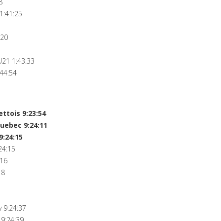
8
1:41:25
:20
21 1:43:33
44:54
ttois 9:23:54
uebec 9:24:11
9:24:15
24:15
:16
18
 9:24:37
9:24:39