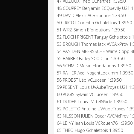
47 AUZOUX Théo CChartres 1:39:50
48 COUPPEY Benjamin ECQuevilly U21 1
49 DAVID Alexis ACBisontine 1:39:50
50 TRICOT Corentin Gchalettois 1:39:50
51 WIRZ Simon Efondations 1:39:50
52 FLOCH PRIGENT Tanguy Gchalettois 1
53 BROUGH Thomas Jack AVCAixProv 1:
54 VAN DEN MEERSSCHE Warre CoppiBB
55 BARBER Farley SCODijon 1:39:50
56 SCHMID Melvin Efondations 1:39:50
57 RAHIER Axel NogentLockimm 1:39:50
58 PROBST Léo VCLuceen 1:39:50
59 PESENTI Louis UVAubeTroyes U21 1:
60 AUGIS Sylvain VCLuceen 1:39:50
61 DUDEK Louis TVittelNSide 1:39:50
62 POLETTO Antoine UVAubeTroyes 1:39
63 NILSSON JULIEN Oscar AVCAixProv 1:
64 LE NY Jean Louis VCRouen76 1:39:50
65 THEO Hugo Gchalettois 1:39:50