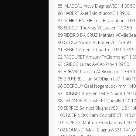
85 JALADEAU Artus BlagnasVS31 1:39:50
86 HABERT Axel TMontluconC 1:39:50
87 SCHERTENLEIB Loïc Efondations U21
88 SURGET Thomas VCLuceen 1:39:50
89 RIBEIRO DA CRUZ Mathias VCVilleBeau
90 GLOUX Swann VCRouen76 1:39:50
91 HEBE Clément CChartres U21 1:39:5
92 PACOURET Amaury TAClermondF 1:3
93 GRIECO Lucas AVCAixProv 1:39:50
94 BREANT Romain ACBisontine 1:39:50
95 BRUYERE Lilian SCODijon U21 1:40:1
96 DECROUY Gaël NogentLockimm 1:40
97 LIONNET Aurélien TVittelNSide 1:40:1
98 DELANDE Baptiste ECQuevilly 1:40:10
99 SERRES Samuel BlagnasVS31 U21 1:4
100 NEERINCKX Sam CoppiBBCT 1:40:2
101 OPPIZZI Matteo Efondations 1:40:4
102 ROUANET Maël BlagnasVS31 1:41:0