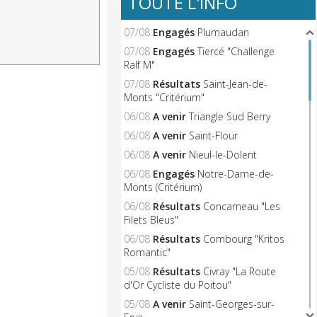
TOUTE L'INFO
07/08
Engagés
Plumaudan
07/08
Engagés
Tiercé "Challenge
Ralf M"
07/08
Résultats
Saint-Jean-de-
Monts "Critérium"
06/08
A venir
Triangle Sud Berry
06/08
A venir
Saint-Flour
06/08
A venir
Nieul-le-Dolent
06/08
Engagés
Notre-Dame-de-
Monts (Critérium)
06/08
Résultats
Concarneau "Les
Filets Bleus"
06/08
Résultats
Combourg "Kritos
Romantic"
05/08
Résultats
Civray "La Route
d'Or Cycliste du Poitou"
05/08
A venir
Saint-Georges-sur-