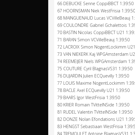
66 DEBUCKE Senne CoppiBBCT 1:39:50
67 HOORNSMAN Niek WestFrisia 1:39:5
68 MAINGUENAUD Lucas VCVilleBeauj 1:
69 COULONDRE Gabriel Gchalettois 1:3
70 BASTIN Nicolas CoppiBBCT U21 1:39
71 BARAN Simon VCVilleBeauj 1:39:50
72 LACROIX Simon NogentLockimm U21 
73 VAN NIEKERK Kaj WPGAmsterdam U21
74 REEMEIJER Niels WPGAmsterdam 1:3
75 COUTURE Cyril BlagnasVS31 1:39:50
76 DUJARDIN Julien ECQuevilly 1:39:50
77 LOUIS Maxime NogentLockimm 1:39
78 BACLE Axel ECQuevilly U21 1:39:50
79 BAARS Igor WestFrisia 1:39:50
80 KRIER Romain TVittelNSide 1:39:50
81 RUDEL Valentin TVittelNSide 1:39:50
82 DONZE Nolan Efondations U21 1:39:
83 HENGST Sebastiaan WestFrisia 1:39:
84 TREMOULET Antoine BlagnasVS31 1: