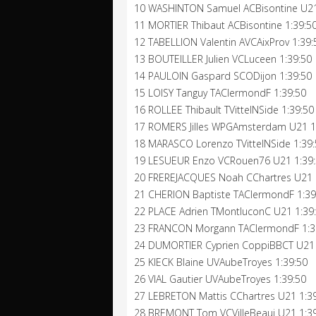
10 WASHINTON Samuel ACBisontine U21
11 MORTIER Thibaut ACBisontine 1:39:5
12 TABELLION Valentin AVCAixProv 1:39:
13 BOUTEILLER Julien VCLuceen 1:39:50
14 PAULOIN Gaspard SCODijon 1:39:50
15 LOISY Tanguy TAClermondF 1:39:50
16 ROLLEE Thibault TVittelNSide 1:39:50
17 ROMERS Jilles WPGAmsterdam U21 1
18 MARASCO Lorenzo TVittelNSide 1:39
19 LESUEUR Enzo VCRouen76 U21 1:39
20 FREREJACQUES Noah CChartres U21 
21 CHERION Baptiste TAClermondF 1:39
22 PLACE Adrien TMontluconC U21 1:39
23 FRANCON Morgann TAClermondF 1:3
24 DUMORTIER Cyprien CoppiBBCT U21 
25 KIECK Blaine UVAubeTroyes 1:39:50
26 VIAL Gautier UVAubeTroyes 1:39:50
27 LEBRETON Mattis CChartres U21 1:3
28 BREMONT Tom VCVilleBeauj U21 1:3