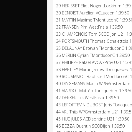
29 HERISSET Eliot NogentLockimm 1:39
30 BENOIST Aurélien VCLuceen 1:39:50
31 MARTIN Maxime TMontluconC 1:39:5
32 FRANSEN Pim WestFrisia 1:39:50
33 CHAMPENOIS Tom SCODijon U21 1:3
34 PORTSMOUTH Thomas Gchalettois 1
35 DELAUNAY Estevan TMontluconC 1:3
36 MERLIN Cyrian TMontluconC 1:39:50
37 PHILIPPE Rafaël AVCAixProv U21 1:39
38 HARTLEY Martin James Tbricquebec 1
39 ROUMANIOL Baptiste TMontluconC 1
40 DINGEMANS Marijn WPGAmsterdam 1
41 VIARDOT Mattéo Tbricquebec 1:39:5
42 DEKKER Tijs WestFrisia 1:39:50
43 LEPOITTEVIN DUBOST Joris Tbricqueb
44 VRIJ Thijs WPGAmsterdam U21 1:39:5
45 HUE jULES ACBisontine U21 1:39:50
46 BEZZA Quentin SCODijon 1:39:50