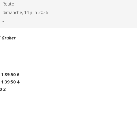
Route
dimanche, 14 juin 2026
-
d Gruber
1:39:50 6
1:39:50 4
0 2