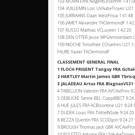
103 MORIN Emil NogentLockimm 1:41:0
104 VUILLEMIN Loïc UVAubeTroyes U21 
105 JURRIAANS Daan WestFrisia 1:41:48
106 JAMET Alexandre TAClermondF 1:42
107 RUSSO Mathias VCLuceen 1:42:20
108 DEN OTTER Jesse WPGAmsterdam U
109 NIOCHE Timothée CChartres U21 1:
FAURE Xavier TAClermondF
CLASSEMENT GENERAL FINAL
1 FLOCH PRIGENT Tanguy FRA Gchale
2 HARTLEY Martin James GBR Tbricq
3 JALADEAU Artus FRA BlagnasVS31 
4 TABELLION Valentin FRA AVCAixProv 9:
5 DEBUCKE Senne BEL CoppiBBCT 9:24
6 HUE jULES FRA ACBisontine U21 9:24:
7 DUDEK Louis FRA TVittelNSide 9:24:20
8 BEZZA Quentin FRA SCODijon 9:24:27
9 BROUGH Thomas Jack GBR AVCAixProv
10 POLETTO Antoine FRA UVAubeTroyes 