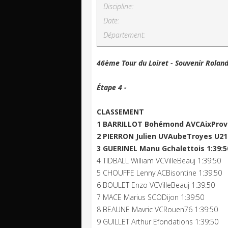
Discipline:
Date:
Département:
46ème Tour du Loiret - Souvenir Rolan
Étape 4 -
CLASSEMENT
1 BARRILLOT Bohémond AVCAixProv 
2 PIERRON Julien UVAubeTroyes U21 
3 GUERINEL Manu Gchalettois 1:39:5
4 TIDBALL William VCVilleBeauj 1:39:50
5 CHOUFFE Lenny ACBisontine 1:39:50
6 BOULET Enzo VCVilleBeauj 1:39:50
7 MACE Marius SCODijon 1:39:50
8 BEAUNE Mavric VCRouen76 1:39:50
9 GUILLET Arthur Efondations 1:39:50