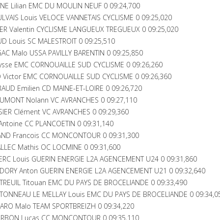
NE Lilian EMC DU MOULIN NEUF 0 09:24,700
VAIS Louis VELOCE VANNETAIS CYCLISME 0 09:25,020
ER Valentin CYCLISME LANGUEUX TREGUEUX 0 09:25,020
D Louis SC MALESTROIT 0 09:25,510
AC Malo USSA PAVILLY BARENTIN 0 09:25,850
ysse EMC CORNOUAILLE SUD CYCLISME 0 09:26,260
 Victor EMC CORNOUAILLE SUD CYCLISME 0 09:26,360
UD Emilien CD MAINE-ET-LOIRE 0 09:26,720
UMONT Nolann VC AVRANCHES 0 09:27,110
IER Clément VC AVRANCHES 0 09:29,360
ntoine CC PLANCOETIN 0 09:31,140
AND Francois CC MONCONTOUR 0 09:31,300
LLEC Mathis OC LOCMINE 0 09:31,600
ERC Louis GUERIN ENERGIE L2A AGENCEMENT U24 0 09:31,860
DORY Anton GUERIN ENERGIE L2A AGENCEMENT U21 0 09:32,640
REUIL Titouan EMC DU PAYS DE BROCELIANDE 0 09:33,490
ONNEAU LE MELLAY Louis EMC DU PAYS DE BROCELIANDE 0 09:34,0
ARO Malo TEAM SPORTBREIZH 0 09:34,220
SERBON Lucas CC MONCONTOUR 0 09:35,110