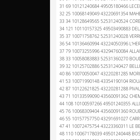
31 69 10121240684 49505180466 LECEL
32 25 10068149049 43220691354 MAHE
33 34 10128649565 52531240524 CORBI
34 121 10110157325 49503490883 DELA
35 37 10071758762 52531240028 VERRI
36 54 10136460994 43224050396 L'HER
37 79 10073255996 43294760084 ALLAI
38 33 10058083883 52531360270 BOUD
39 32 10125702886 52531240427 BELL
40 86 10070050047 43220281285 MORI
41 53 10071990148 43354190104 RIOU
42 87 10122621825 43220281288 PIVAU
43 71 10133599090 43560091362 CHEM
44 108 10100597266 49501240355 ALLI
45 76 10068309404 43560091360 ROUE
46 55 10157757750 43291691027 CARRE
47 41 10072475754 43223360311 LE B
48 110 10067178039 49501240448 BOS