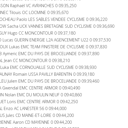
SON Raphaël VC AVRANCHES 0 09:35,250
EC Tilouis OC LOCMINE 0 09:35,670
OCHEAU Paolo LES SABLES VENDEE CYCLISME 0 09:36,220
OW Sacha UCK VANNES BRETAGNE SUD CYCLISME 0 09:36,690
GUY Hugo CC MONCONTOUR 0 09:37,180
D Lucas GUERIN ENERGIE L2A AGENCEMENT U22 0 09:37,530
UX Lukas EMC TEAM FINISTERE DE CYCLISME 0 09:37,830
B Aymeric EMC DU PAYS DE BROCELIANDE 0 09:37,890
AL Jean CC MONCONTOUR 0 09:38,210
Luka EMC CORNOUAILLE SUD CYCLISME 0 09:38,930
UNAY Romain USSA PAVILLY BARENTIN 0 09:39,180
EU Julien EMC DU PAYS DE BROCELIANDE 0 09:39,460
 Gwendal EMC CENTRE ARMOR 0 09:40,490
IN Nolan EMC DU MOULIN NEUF 0 09:40,860
ET Loris EMC CENTRE ARMOR 0 09:42,250
 Enzo AC LANESTER 56 0 09:44,000
 Jules CD MAINE-ET-LOIRE 0 09:44,200
IENNE Aaron CD MAYENNE 0 09:44,200