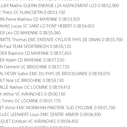
LIER Mathis GUERIN ENERGIE L2A AGENCEMENT U23 0 08:52,960
 Thibo CC PLANCOETIN 0 08:53,100
N Pierre Mathieu CD MAYENNE 0 08:53,920
HAIS Lucas VC SAINT LO PONT HEBERT 0 08:54,650
ER Léo CD MAYENNE 0 08:55,040
MITTE Thomas EMC ENTENTE CYCLISTE PAYS DE DINAN 0 08:55,760
N Paul TEAM SPORTBREIZH 0 08:56,120
IER Baptiste CD MAYENNE 0 08:57,450
IER Adam CD MAYENNE 0 08:57,530
N Clément UC BRIOCHINE 0 08:57,720
AL HESRY Gabin EMC DU PAYS DE BROCELIANDE 0 08:58,070
LT Noé UC BRIOCHINE 0 08:59,130
ILLÉ Nathan OC LOCMINE 0 08:59,410
X Arthur VC AVRANCHES 0 09:00,160
 Timéo OC LOCMINE 0 09:01,170
T Victor EMC MORBIHAN FINISTERE SUD CYCLISME 0 09:01,700
ELLEC LEENAERT Louis EMC CENTRE ARMOR 0 09:04,300
QUET Esteban VC AVRANCHES 0 09:04,450