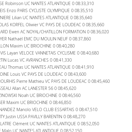
SE Robinson UC NANTES ATLANTIQUE 0 08:33,310
IS Enzo PARIS CYCLISTE OLYMPIQUE 0 08:35,510
IERE Lilian UC NANTES ATLANTIQUE 0 08:35,640
LAS KORFEL Oliwier VC PAYS DE LOUDEAC 0 08:35,660
LARD Ewen AC NOYAL/CHATILLON FORMATION 0 08:36,020
YER Nathaël EMC DU MOULIN NEUF 0 08:37,860
LLON Maxim UC BRIOCHINE 0 08:40,280
IS Layan VELOCE VANNETAIS CYCLISME 0 08:40,680
IN Lucas VC AVRANCHES 0 08:41,330
AU Thomas UC NANTES ATLANTIQUE 0 08:41,910
INE Louis VC PAYS DE LOUDEAC 0 08:43,600
OURHIS Pierre Mathieu VC PAYS DE LOUDEAC 0 08:45,460
EAU Allan AC LANESTER 56 0 08:45,620
INOWSKI Noah UC BRIOCHINE 0 08:46,560
ER Maxim UC BRIOCHINE 0 08:46,850
NANDEZ Manolo VELO CLUB ESSARTAIS 0 08:47,510
 Justin USSA PAVILLY BARENTIN 0 08:48,270
LATRE Clément UC NANTES ATLANTIQUE 0 08:52,050
 Malo UC NANTES ATLANTIQUE 0 08:52,150