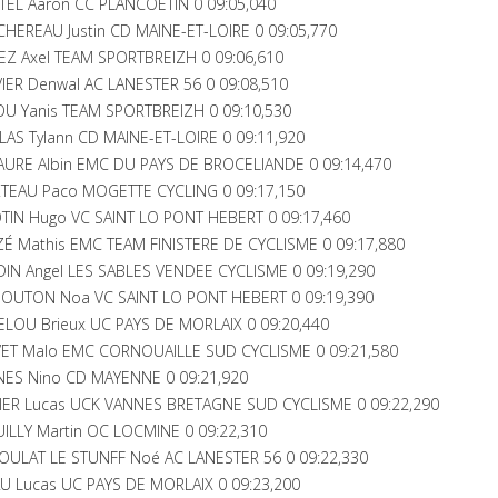
EL Aaron CC PLANCOETIN 0 09:05,040
EREAU Justin CD MAINE-ET-LOIRE 0 09:05,770
EZ Axel TEAM SPORTBREIZH 0 09:06,610
IER Denwal AC LANESTER 56 0 09:08,510
U Yanis TEAM SPORTBREIZH 0 09:10,530
AS Tylann CD MAINE-ET-LOIRE 0 09:11,920
URE Albin EMC DU PAYS DE BROCELIANDE 0 09:14,470
TEAU Paco MOGETTE CYCLING 0 09:17,150
IN Hugo VC SAINT LO PONT HEBERT 0 09:17,460
 Mathis EMC TEAM FINISTERE DE CYCLISME 0 09:17,880
N Angel LES SABLES VENDEE CYCLISME 0 09:19,290
OUTON Noa VC SAINT LO PONT HEBERT 0 09:19,390
LOU Brieux UC PAYS DE MORLAIX 0 09:20,440
ET Malo EMC CORNOUAILLE SUD CYCLISME 0 09:21,580
NES Nino CD MAYENNE 0 09:21,920
IER Lucas UCK VANNES BRETAGNE SUD CYCLISME 0 09:22,290
ILLY Martin OC LOCMINE 0 09:22,310
ULAT LE STUNFF Noé AC LANESTER 56 0 09:22,330
 Lucas UC PAYS DE MORLAIX 0 09:23,200