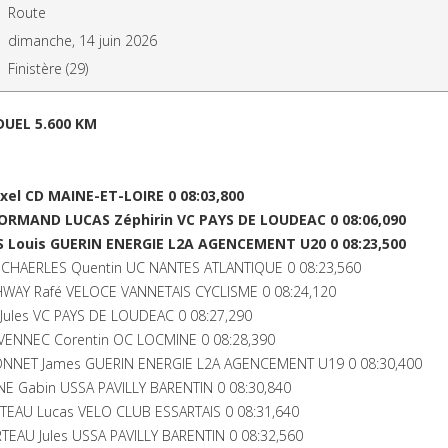
Route
dimanche, 14 juin 2026
Finistère (29)
DUEL 5.600 KM
xel CD MAINE-ET-LOIRE 0 08:03,800
NORMAND LUCAS Zéphirin VC PAYS DE LOUDEAC 0 08:06,090
S Louis GUERIN ENERGIE L2A AGENCEMENT U20 0 08:23,500
CHAERLES Quentin UC NANTES ATLANTIQUE 0 08:23,560
WAY Rafé VELOCE VANNETAIS CYCLISME 0 08:24,120
Jules VC PAYS DE LOUDEAC 0 08:27,290
ENNEC Corentin OC LOCMINE 0 08:28,390
NNET James GUERIN ENERGIE L2A AGENCEMENT U19 0 08:30,400
 Gabin USSA PAVILLY BARENTIN 0 08:30,840
EAU Lucas VELO CLUB ESSARTAIS 0 08:31,640
EAU Jules USSA PAVILLY BARENTIN 0 08:32,560