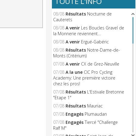
TOUTE L'INFO
08/08
Résultats
Nocturne de
Cauterets
08/08
A venir
Les Boucles Gravel de
la Monnerie reviennent…
08/08
A venir
Ergué-Gabéric
08/08
Résultats
Notre-Dame-de-
Monts (Critérium)
07/08
A venir
CX de Grez-Neuville
07/08
A la une
CIC Pro Cycling
Academy: Une première victoire
chez les pros!
07/08
Résultats
L'Estivale Bretonne
"Etape 1"
07/08
Résultats
Mauriac
07/08
Engagés
Plumaudan
07/08
Engagés
Tiercé "Challenge
Ralf M"