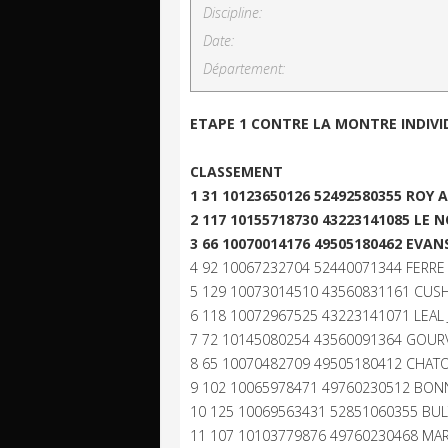
Discipline:
Date:
Département:
ETAPE 1 CONTRE LA MONTRE INDIVI
CLASSEMENT
1 31 10123650126 52492580355 ROY A
2 117 10155718730 43223141085 LE 
3 66 10070014176 49505180462 EVAN
4 92 10067232704 52440071344 FERRE 
5 129 10073014510 43560831161 CUSH
6 118 10072967525 43223141071 LEAL 
7 72 10145080254 43560091364 GOURV
8 65 10070482709 49505180412 CHATO
9 102 10065978471 49760230512 BONNE
10 125 10069563431 52851060355 BULT
11 107 10103779876 49760230468 MART