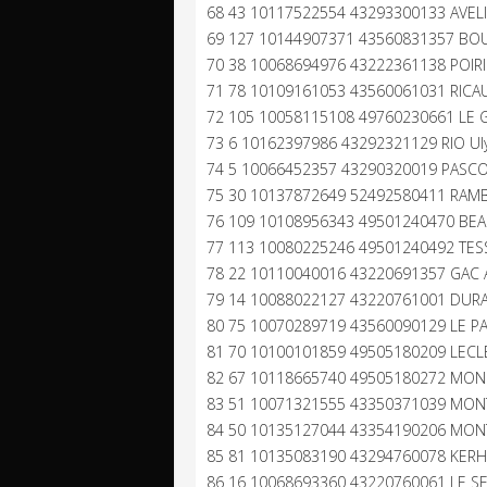
68 43 10117522554 43293300133 AVELI
69 127 10144907371 43560831357 BOUL
70 38 10068694976 43222361138 POIRI
71 78 10109161053 43560061031 RICAU
72 105 10058115108 49760230661 LE G
73 6 10162397986 43292321129 RIO Ul
74 5 10066452357 43290320019 PASCO
75 30 10137872649 52492580411 RAMBA
76 109 10108956343 49501240470 BEA
77 113 10080225246 49501240492 TESS
78 22 10110040016 43220691357 GAC A
79 14 10088022127 43220761001 DUR
80 75 10070289719 43560090129 LE PA
81 70 10100101859 49505180209 LECL
82 67 10118665740 49505180272 MON
83 51 10071321555 43350371039 MONT
84 50 10135127044 43354190206 MONT
85 81 10135083190 43294760078 KERH
86 16 10068693360 43220760061 LE 