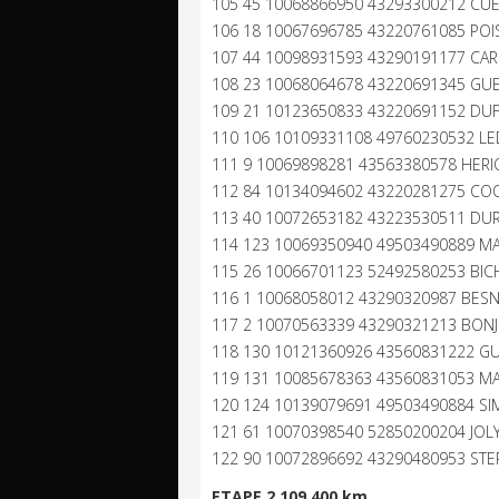
105 45 10068866950 43293300212 CUE
106 18 10067696785 43220761085 POI
107 44 10098931593 43290191177 CAR
108 23 10068064678 43220691345 GUER
109 21 10123650833 43220691152 DUFE
110 106 10109331108 49760230532 LED
111 9 10069898281 43563380578 HERI
112 84 10134094602 43220281275 COQ
113 40 10072653182 43223530511 DUR
114 123 10069350940 49503490889 MAR
115 26 10066701123 52492580253 BICH
116 1 10068058012 43290320987 BESN
117 2 10070563339 43290321213 BONJ
118 130 10121360926 43560831222 GU
119 131 10085678363 43560831053 MA
120 124 10139079691 49503490884 SIM
121 61 10070398540 52850200204 JOLY
122 90 10072896692 43290480953 STEPH
ETAPE 2 109.400 km