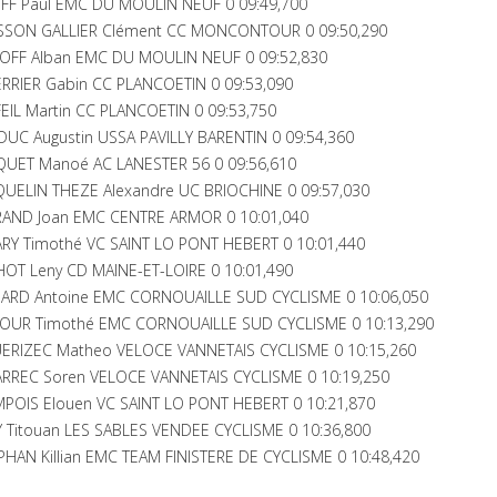
FF Paul EMC DU MOULIN NEUF 0 09:49,700
SSON GALLIER Clément CC MONCONTOUR 0 09:50,290
OFF Alban EMC DU MOULIN NEUF 0 09:52,830
RIER Gabin CC PLANCOETIN 0 09:53,090
IL Martin CC PLANCOETIN 0 09:53,750
UC Augustin USSA PAVILLY BARENTIN 0 09:54,360
QUET Manoé AC LANESTER 56 0 09:56,610
UELIN THEZE Alexandre UC BRIOCHINE 0 09:57,030
AND Joan EMC CENTRE ARMOR 0 10:01,040
Y Timothé VC SAINT LO PONT HEBERT 0 10:01,440
OT Leny CD MAINE-ET-LOIRE 0 10:01,490
ARD Antoine EMC CORNOUAILLE SUD CYCLISME 0 10:06,050
OUR Timothé EMC CORNOUAILLE SUD CYCLISME 0 10:13,290
ERIZEC Matheo VELOCE VANNETAIS CYCLISME 0 10:15,260
RREC Soren VELOCE VANNETAIS CYCLISME 0 10:19,250
POIS Elouen VC SAINT LO PONT HEBERT 0 10:21,870
 Titouan LES SABLES VENDEE CYCLISME 0 10:36,800
AN Killian EMC TEAM FINISTERE DE CYCLISME 0 10:48,420