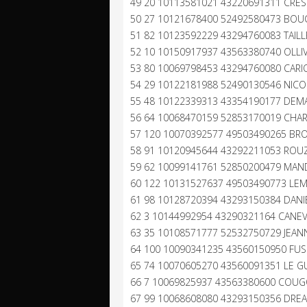
49 20 10113581021 43220691311 CREST
50 27 10121678400 52492580473 BOUCH
51 82 10123592229 43294760083 TAILL
52 10 10150917937 43563380740 OLLIV
53 80 10069798453 43294760080 CARIO
54 29 10122181988 52490130546 NICOL
55 48 10122339313 43354190177 DEMA
56 64 10068470159 52853170019 CHAR
57 120 10070392577 49503490265 BROT
58 91 10120945644 43292211053 ROUZÉ
59 62 10099141761 52850200479 MANDI
60 122 10131527637 49503490773 LEM
61 98 10128720394 43293150384 DANIE
62 3 10144992954 43290321164 CANEV
63 35 10108571777 52532750729 JEAN
64 100 10090341235 43560150950 FUS
65 74 10070605270 43560091351 LE GU
66 7 10069825937 43563380600 COUGO
67 99 10068608080 43293150356 DREAU