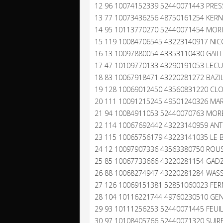
12 96 10074152339 52440071443 PRES
13 77 10073436256 48750161254 KERNE
14 95 10113770270 52440071454 MORIN
15 119 10084706545 43223140917 NICO
16 13 10097880054 43353110430 GAIL
17 47 10109770133 43290191053 LECU
18 83 10067918471 43220281272 BAZI
19 128 10069012450 43560831220 CLOV
20 111 10091215245 49501240326 MART
21 94 10084911053 52440070763 MORE
22 114 10067692442 43223140959 ANTO
23 115 10065756179 43223141035 LE B
24 12 10097907336 43563380750 ROUSS
25 85 10067733666 43220281154 GADZ
26 88 10068274947 43220281284 WASS
27 126 10069151381 52851060023 FER
28 104 10116221744 49760230510 GENTY
29 93 10111256253 52440071445 FEUIL
30 97 10108405766 52440071320 SUIRE