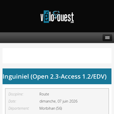
Inguiniel (Open 2.3-Access 1.2/EDV)
Discipline:
Route
Date:
dimanche, 07 juin 2026
Département:
Morbihan (56)