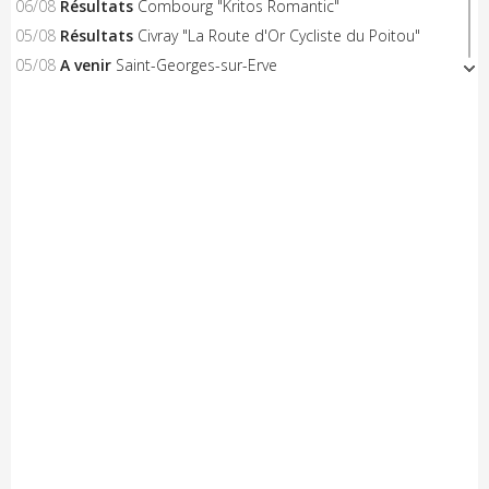
06/08
Résultats
Combourg "Kritos Romantic"
05/08
Résultats
Civray "La Route d'Or Cycliste du Poitou"
05/08
A venir
Saint-Georges-sur-Erve
05/08
A venir
Hénon
05/08
A venir
Saint-Trimoël
05/08
A venir
Laurenan
05/08
A venir
Trans-la-Forêt/Mont Dol
05/08
A venir
Castelnaud-la-Chapelle "Les Milandes"
05/08
A venir
Montpinchon "La Saint-Laurent"
05/08
A venir
Le Pertre
05/08
Résultats
Availles Limouzine (Elite + U19)
04/08
Résultats
Aixe-sur-Vienne (Elite-Open-Access)
04/08
A venir
Châteaubriant "Souvenir D.Pasgrimaud"
03/08
Résultats
Salies-de-Béarn (Open-Access)
03/08
Résultats
Sévignacq-Thèze (Open-Access)
03/08
A venir
Beauvoir-sur-Mer "Chemin de la Chèvre"
03/08
A venir
Notre-Dame-de-Monts (Critérium)