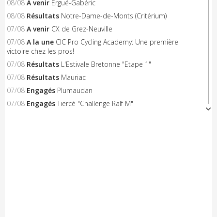
08/08
A venir
Ergué-Gabéric
08/08
Résultats
Notre-Dame-de-Monts (Critérium)
07/08
A venir
CX de Grez-Neuville
07/08
A la une
CIC Pro Cycling Academy: Une première
victoire chez les pros!
07/08
Résultats
L'Estivale Bretonne "Etape 1"
07/08
Résultats
Mauriac
07/08
Engagés
Plumaudan
07/08
Engagés
Tiercé "Challenge Ralf M"
07/08
Résultats
Saint-Jean-de-Monts "Critérium"
06/08
A venir
Triangle Sud Berry
06/08
A venir
Saint-Flour
06/08
A venir
Nieul-le-Dolent
06/08
Engagés
Notre-Dame-de-Monts (Critérium)
06/08
Résultats
Concarneau "Les Filets Bleus"
06/08
Résultats
Combourg "Kritos Romantic"
05/08
Résultats
Civray "La Route d'Or Cycliste du Poitou"