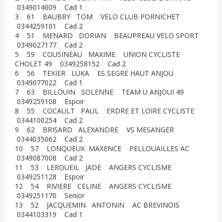
0349014009 Cad 1
3 61 BAUBRY TOM VELO CLUB PORNICHET
0344259101 Cad 2
4 51 MENARD DORIAN BEAUPREAU VELO SPORT
0349027177 Cad 2
5 59 COUSINEAU MAXIME UNION CYCLISTE
CHOLET 49 0349258152 Cad 2
6 56 TEXIER LUKA ES SEGRE HAUT ANJOU
0349077022 Cad 1
7 63 BILLOUIN SOLENNE TEAM U ANJOUI 49
0349259108 Espoir
8 55 COCAULT PAUL ERDRE ET LOIRE CYCLISTE
0344100254 Cad 2
9 62 BRISARD ALEXANDRE VS MESANGER
0344035062 Cad 2
10 57 LONQUEUX MAXENCE PELLOUAILLES AC
0349087008 Cad 2
11 53 LEROUEIL JADE ANGERS CYCLISME
0349251128 Espoir
12 54 RIVIERE CELINE ANGERS CYCLISME
0349251170 Senior
13 52 JACQUEMIN ANTONIN AC BREVINOIS
0344103319 Cad 1