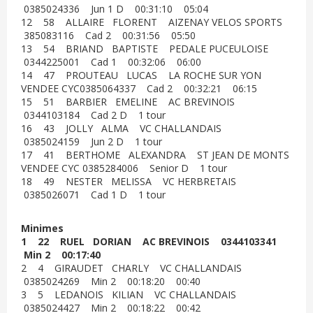
0385024336 Jun 1 D 00:31:10 05:04
12 58 ALLAIRE FLORENT AIZENAY VELOS SPORTS
385083116 Cad 2 00:31:56 05:50
13 54 BRIAND BAPTISTE PEDALE PUCEULOISE
0344225001 Cad 1 00:32:06 06:00
14 47 PROUTEAU LUCAS LA ROCHE SUR YON
VENDEE CYC0385064337 Cad 2 00:32:21 06:15
15 51 BARBIER EMELINE AC BREVINOIS
0344103184 Cad 2 D 1 tour
16 43 JOLLY ALMA VC CHALLANDAIS
0385024159 Jun 2 D 1 tour
17 41 BERTHOME ALEXANDRA ST JEAN DE MONTS
VENDEE CYC 0385284006 Senior D 1 tour
18 49 NESTER MELISSA VC HERBRETAIS
0385026071 Cad 1 D 1 tour
Minimes
1 22 RUEL DORIAN AC BREVINOIS 0344103341
Min 2 00:17:40
2 4 GIRAUDET CHARLY VC CHALLANDAIS
0385024269 Min 2 00:18:20 00:40
3 5 LEDANOIS KILIAN VC CHALLANDAIS
0385024427 Min 2 00:18:22 00:42