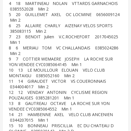
4 18 MARTINEAU NOLAN VTTARDS GARNACHOIS
0385552028 Min 2
5 20 GUILLEMET AXEL OC LOCMINE 0656009124
Min 2
6 25 ALLAIRE CHARLY AIZENAY VELOS SPORTS
385083115 Min 2
7 23 BENOIT Julien V.C.ROCHEFORT 2017045025
Min 1
8 6 MERIAU TOM VC CHALLANDAIS 0385024286
Min 2
9 7 COTTIER WEMAERE JOSEPH LA ROCHE SUR
YON VENDEE CYC0385064145 Min 1
10 13 LE MOUILLOUR ELOUAN VELO CLUB
MONTAIGU 0385052160 Min 2
11 14 GIRAUDET VICTOR VS COUERONNAIS
0344004017 Min 2
12 12 VENDAY ANTONIN CYCLISME REGION
POUZAUGES 0385281201 Min 1
13 8 GAUTREAU OCTAVE LA ROCHE SUR YON
VENDEE CYC0385064552 Min 1
14 21 HAMBENNE AXEL VELO CLUB ANCENIEN
0344207015 Min 1
15 10 BONNEAU PRISCILLIA EC DU CHATEAU D