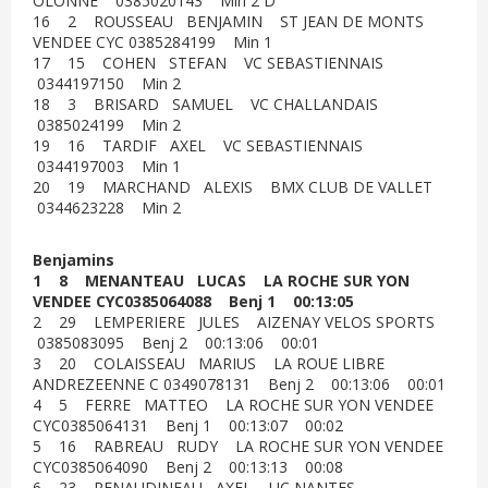
OLONNE 0385020143 Min 2 D
16 2 ROUSSEAU BENJAMIN ST JEAN DE MONTS
VENDEE CYC 0385284199 Min 1
17 15 COHEN STEFAN VC SEBASTIENNAIS
0344197150 Min 2
18 3 BRISARD SAMUEL VC CHALLANDAIS
0385024199 Min 2
19 16 TARDIF AXEL VC SEBASTIENNAIS
0344197003 Min 1
20 19 MARCHAND ALEXIS BMX CLUB DE VALLET
0344623228 Min 2
Benjamins
1 8 MENANTEAU LUCAS LA ROCHE SUR YON
VENDEE CYC0385064088 Benj 1 00:13:05
2 29 LEMPERIERE JULES AIZENAY VELOS SPORTS
0385083095 Benj 2 00:13:06 00:01
3 20 COLAISSEAU MARIUS LA ROUE LIBRE
ANDREZEENNE C 0349078131 Benj 2 00:13:06 00:01
4 5 FERRE MATTEO LA ROCHE SUR YON VENDEE
CYC0385064131 Benj 1 00:13:07 00:02
5 16 RABREAU RUDY LA ROCHE SUR YON VENDEE
CYC0385064090 Benj 2 00:13:13 00:08
6 23 RENAUDINEAU AXEL UC NANTES