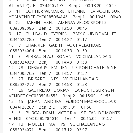
ATLANTIQUE 0344007173 Benj 2 00:13:20 00:15
7 11 COTTIER WEMAERE ETIENNE LA ROCHE SUR
YON VENDEE CYC0385064146 Benj 1 00:13:45 00:40
8 25 RAFFIN AXEL AIZENAY VELOS SPORTS
0385083085 Benj 2 00:13:50 00:45
9 17 GUILBAUD CYPRIEN BMX CLUB DE VALLET
0344623285 Benj 2 00:14:22 01:17
10 7 CHARRIER GABIN VC CHALLANDAIS
0385024064 Benj 1 00:14:35 01:30
11 9 PERRAUDEAU RONAN VC CHALLANDAIS
0385024039 Benj 1 00:14:43 01:38
12 28 DESMARS EMILIEN US PONTCHATELAINE
0344003265 Benj 2 00:14:57 01:52
13 27 BRISARD INES VC CHALLANDAIS
0385024277 Benj 2 00:14:58 01:53
14 26 GAUTREAU DORIAN LA ROCHE SUR YON
VENDEE CYC0385064553 Benj 2 00:15:00 01:55
15 15 JAHAN ANDREA GUIDON MACHECOULAIS
0344120267 Benj 2 D 00:15:01 01:56
16 6 BURGAUDEAU VICTORIA ST JEAN DE MONTS
VENDEE CYC 0385284016 Benj 1 00:15:02 01:57
17 13 MOLLET MATHYS VC CHALLANDAIS
0385024071 Benj 1 00:15:12 02:07