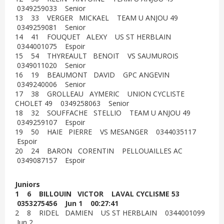
0349259033 Senior
13 33 VERGER MICKAEL TEAM U ANJOU 49
0349259081 Senior
14 41 FOUQUET ALEXY US ST HERBLAIN
0344001075 Espoir
15 54 THYREAULT BENOIT VS SAUMUROIS
0349011020 Senior
16 19 BEAUMONT DAVID GPC ANGEVIN
0349240006 Senior
17 38 GROLLEAU AYMERIC UNION CYCLISTE
CHOLET 49 0349258063 Senior
18 32 SOUFFACHE STELLIO TEAM U ANJOU 49
0349259107 Espoir
19 50 HAIE PIERRE VS MESANGER 0344035117
Espoir
20 24 BARON CORENTIN PELLOUAILLES AC
0349087157 Espoir
Juniors
1 6 BILLOUIN VICTOR LAVAL CYCLISME 53
0353275456 Jun 1 00:27:41
2 8 RIDEL DAMIEN US ST HERBLAIN 0344001099
Jun 2