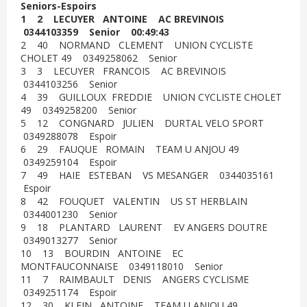
Seniors-Espoirs
1 2 LECUYER ANTOINE AC BREVINOIS
0344103359 Senior 00:49:43
2 40 NORMAND CLEMENT UNION CYCLISTE
CHOLET 49 0349258062 Senior
3 3 LECUYER FRANCOIS AC BREVINOIS
0344103256 Senior
4 39 GUILLOUX FREDDIE UNION CYCLISTE CHOLET
49 0349258200 Senior
5 12 CONGNARD JULIEN DURTAL VELO SPORT
0349288078 Espoir
6 29 FAUQUE ROMAIN TEAM U ANJOU 49
0349259104 Espoir
7 49 HAIE ESTEBAN VS MESANGER 0344035161
Espoir
8 42 FOUQUET VALENTIN US ST HERBLAIN
0344001230 Senior
9 18 PLANTARD LAURENT EV ANGERS DOUTRE
0349013277 Senior
10 13 BOURDIN ANTOINE EC
MONTFAUCONNAISE 0349118010 Senior
11 7 RAIMBAULT DENIS ANGERS CYCLISME
0349251174 Espoir
12 30 KLEIN ANTOINE TEAM U ANJOU 49