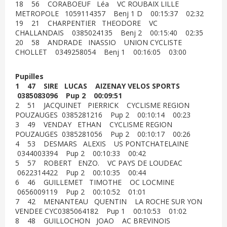
18 56 CORABOEUF Léa VC ROUBAIX LILLE
METROPOLE 1059114357 Benj 1 D 00:15:37 02:32
19 21 CHARPENTIER THEODORE VC
CHALLANDAIS 0385024135 Benj 2 00:15:40 02:35
20 58 ANDRADE INASSIO UNION CYCLISTE
CHOLLET 0349258054 Benj 1 00:16:05 03:00
Pupilles
1 47 SIRE LUCAS AIZENAY VELOS SPORTS
0385083096 Pup 2 00:09:51
2 51 JACQUINET PIERRICK CYCLISME REGION
POUZAUGES 0385281216 Pup 2 00:10:14 00:23
3 49 VENDAY ETHAN CYCLISME REGION
POUZAUGES 0385281056 Pup 2 00:10:17 00:26
4 53 DESMARS ALEXIS US PONTCHATELAINE
0344003394 Pup 2 00:10:33 00:42
5 57 ROBERT ENZO. VC PAYS DE LOUDEAC
0622314422 Pup 2 00:10:35 00:44
6 46 GUILLEMET TIMOTHE OC LOCMINE
0656009119 Pup 2 00:10:52 01:01
7 42 MENANTEAU QUENTIN LA ROCHE SUR YON
VENDEE CYC0385064182 Pup 1 00:10:53 01:02
8 48 GUILLOCHON JOAO AC BREVINOIS