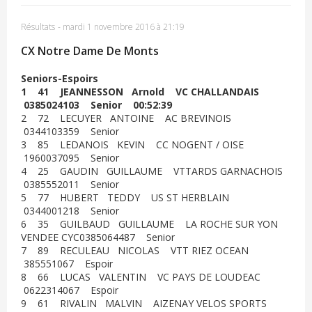
Résultats
-
mardi 1 novembre 2016 à 21:19
CX Notre Dame De Monts
Seniors-Espoirs
1 41 JEANNESSON Arnold VC CHALLANDAIS
0385024103 Senior 00:52:39
2 72 LECUYER ANTOINE AC BREVINOIS
0344103359 Senior
3 85 LEDANOIS KEVIN CC NOGENT / OISE
1960037095 Senior
4 25 GAUDIN GUILLAUME VTTARDS GARNACHOIS
0385552011 Senior
5 77 HUBERT TEDDY US ST HERBLAIN
0344001218 Senior
6 35 GUILBAUD GUILLAUME LA ROCHE SUR YON
VENDEE CYC0385064487 Senior
7 89 RECULEAU NICOLAS VTT RIEZ OCEAN
385551067 Espoir
8 66 LUCAS VALENTIN VC PAYS DE LOUDEAC
0622314067 Espoir
9 61 RIVALIN MALVIN AIZENAY VELOS SPORTS