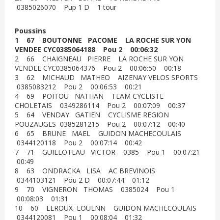
0385026070 Pup 1 D 1 tour
Poussins
1 67 BOUTONNE PACOME LA ROCHE SUR YON
VENDEE CYC0385064188 Pou 2 00:06:32
2 66 CHAIGNEAU PIERRE LA ROCHE SUR YON
VENDEE CYC0385064376 Pou 2 00:06:50 00:18
3 62 MICHAUD MATHEO AIZENAY VELOS SPORTS
0385083212 Pou 2 00:06:53 00:21
4 69 POITOU NATHAN TEAM CYCLISTE
CHOLETAIS 0349286114 Pou 2 00:07:09 00:37
5 64 VENDAY GATIEN CYCLISME REGION
POUZAUGES 0385281215 Pou 2 00:07:12 00:40
6 65 BRUNE MAEL GUIDON MACHECOULAIS
0344120118 Pou 2 00:07:14 00:42
7 71 GUILLOTEAU VICTOR 0385 Pou 1 00:07:21
00:49
8 63 ONDRACKA LISA AC BREVINOIS
0344103121 Pou 2 D 00:07:44 01:12
9 70 VIGNERON THOMAS 0385024 Pou 1
00:08:03 01:31
10 60 LEROUX LOUENN GUIDON MACHECOULAIS
0344120081 Pou 1 00:08:04 01:32