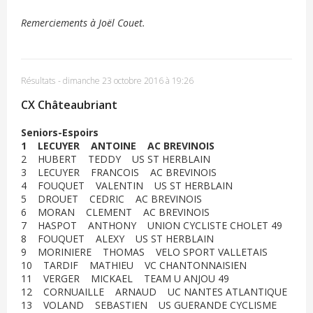
Remerciements à Joël Couet.
Résultats
-
dimanche 23 octobre 2016 à 19:26
CX Châteaubriant
Seniors-Espoirs
1 LECUYER ANTOINE AC BREVINOIS
2 HUBERT TEDDY US ST HERBLAIN
3 LECUYER FRANCOIS AC BREVINOIS
4 FOUQUET VALENTIN US ST HERBLAIN
5 DROUET CEDRIC AC BREVINOIS
6 MORAN CLEMENT AC BREVINOIS
7 HASPOT ANTHONY UNION CYCLISTE CHOLET 49
8 FOUQUET ALEXY US ST HERBLAIN
9 MORINIERE THOMAS VELO SPORT VALLETAIS
10 TARDIF MATHIEU VC CHANTONNAISIEN
11 VERGER MICKAEL TEAM U ANJOU 49
12 CORNUAILLE ARNAUD UC NANTES ATLANTIQUE
13 VOLAND SEBASTIEN US GUERANDE CYCLISME