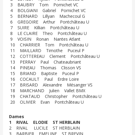
3 BAUBRY Tom Pornichet VC
4 BOLGIANI Gabriel Pornichet VC
5 BERNARD Lillyan Machecoul G
6 GREGOIRE Arthur Pontchâteau U
7 SUIRE Killian Pontchâteau U
8 LE CLAIRE Theo Pontchâteau U
9 VOISIN Ronan Nantes Atlant
10 CHARRIER Tom Pontchâteau U
11 MAILLARD Timothe Puceul P
12 COTTEREAU Clement Pontchâteau U
13 PERRAY Paul Chateaubriant
14 PINEAU Thomas Clisson VS
15 BRIAND Baptiste Puceul P
16 COCAULT Paul Erdre Loire
17 BRISARD Alexandre Mésanger VS
18 MARCHAND Julien Vallet BMX
19 CHATAUD Christopher Pontchâteau U
20 OLIVIER Evan Pontchâteau U
Dames
1 RIVAL ELODIE ST HERBLAIN
2 RIVAL LUCILE ST HERBLAIN
3 BARBIER EMELINE ST BREVIN