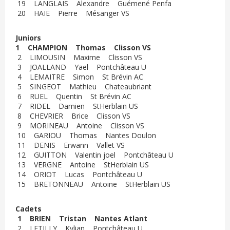
19 LANGLAIS Alexandre Guémené Penfa
20 HAIE Pierre Mésanger VS
Juniors
1 CHAMPION Thomas Clisson VS
2 LIMOUSIN Maxime Clisson VS
3 JOALLAND Yael Pontchâteau U
4 LEMAITRE Simon St Brévin AC
5 SINGEOT Mathieu Chateaubriant
6 RUEL Quentin St Brévin AC
7 RIDEL Damien StHerblain US
8 CHEVRIER Brice Clisson VS
9 MORINEAU Antoine Clisson VS
10 GARIOU Thomas Nantes Doulon
11 DENIS Erwann Vallet VS
12 GUITTON Valentin joel Pontchâteau U
13 VERGNE Antoine StHerblain US
14 ORIOT Lucas Pontchâteau U
15 BRETONNEAU Antoine StHerblain US
Cadets
1 BRIEN Tristan Nantes Atlant
2 LETILLY Kylian Pontchâteau U