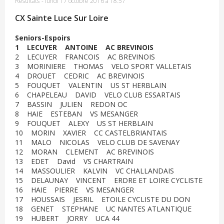
Résultats
-
lundi 17 octobre 2016 à 18:57
CX Sainte Luce Sur Loire
Seniors-Espoirs
1 LECUYER ANTOINE AC BREVINOIS
2 LECUYER FRANCOIS AC BREVINOIS
3 MORINIERE THOMAS VELO SPORT VALLETAIS
4 DROUET CEDRIC AC BREVINOIS
5 FOUQUET VALENTIN US ST HERBLAIN
6 CHAPELEAU DAVID VELO CLUB ESSARTAIS
7 BASSIN JULIEN REDON OC
8 HAIE ESTEBAN VS MESANGER
9 FOUQUET ALEXY US ST HERBLAIN
10 MORIN XAVIER CC CASTELBRIANTAIS
11 MALO NICOLAS VELO CLUB DE SAVENAY
12 MORAN CLEMENT AC BREVINOIS
13 EDET David VS CHARTRAIN
14 MASSOULIER KALVIN VC CHALLANDAIS
15 DELAUNAY VINCENT ERDRE ET LOIRE CYCLISTE
16 HAIE PIERRE VS MESANGER
17 HOUSSAIS JESRIL ETOILE CYCLISTE DU DON
18 GENET STEPHANE UC NANTES ATLANTIQUE
19 HUBERT JORRY UCA 44