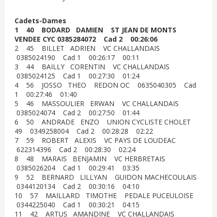
Cadets-Dames
1 40 BODARD DAMIEN ST JEAN DE MONTS
VENDEE CYC 0385284072 Cad 2 00:26:06
2 45 BILLET ADRIEN VC CHALLANDAIS
0385024190 Cad 1 00:26:17 00:11
3 44 BAILLY CORENTIN VC CHALLANDAIS
0385024125 Cad 1 00:27:30 01:24
4 56 JOSSO THEO REDON OC 0635040305 Cad
1 00:27:46 01:40
5 46 MASSOULIER ERWAN VC CHALLANDAIS
0385024074 Cad 2 00:27:50 01:44
6 50 ANDRADE ENZO UNION CYCLISTE CHOLET
49 0349258004 Cad 2 00:28:28 02:22
7 59 ROBERT ALEXIS VC PAYS DE LOUDEAC
622314396 Cad 2 00:28:30 02:24
8 48 MARAIS BENJAMIN VC HERBRETAIS
0385026204 Cad 1 00:29:41 03:35
9 52 BERNARD LILLYAN GUIDON MACHECOULAIS
0344120134 Cad 2 00:30:16 04:10
10 57 MAILLARD TIMOTHE PEDALE PUCEULOISE
0344225040 Cad 1 00:30:21 04:15
11 42 ARTUS AMANDINE VC CHALLANDAIS