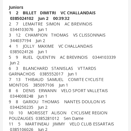
Juniors
1 2 BILLET DIMITRI VC CHALLANDAIS
0385024102 Jun 2 00:39:32
2 7 LEMAITRE SIMON AC BREVINOIS
0344103076 Jun 1
3 12 CHAMPION THOMAS VS CLISSONNAIS
344037194 Jun 2
4 1 JOLLY MAXIME VC CHALLANDAIS
0385024126 Jun 1
5 9 RUEL QUENTIN AC BREVINOIS 0344103339
Jun 2
6 3 BLANCHARD STANISLAS VTTARDS
GARNACHOIS 0385552017 Jun 1
7 13 THIBAUD SAMUEL COMITE CYCLISTE
MONTOIS 385097106 Jun 1
8 6 DENIS ERWANN VELO SPORT VALLETAIS
0344008248 Jun 1
9 8 GARIOU THOMAS NANTES DOULON VS
0344250235 Jun 2
10 10 MORISSET ALISON CYCLISME REGION
POUZAUGES 0385281012 Sen Dame
11 5 MARTINEAU JIMMY VELO CLUB ESSARTAIS
0385106026 Jun 2