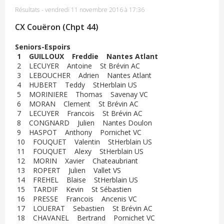
Résultats
-
vendredi 11 novembre 2016 à 17:36
CX Couëron (Chpt 44)
Seniors-Espoirs
1 GUILLOUX Freddie Nantes Atlant
2 LECUYER Antoine St Brévin AC
3 LEBOUCHER Adrien Nantes Atlant
4 HUBERT Teddy StHerblain US
5 MORINIERE Thomas Savenay VC
6 MORAN Clement St Brévin AC
7 LECUYER Francois St Brévin AC
8 CONGNARD Julien Nantes Doulon
9 HASPOT Anthony Pornichet VC
10 FOUQUET Valentin StHerblain US
11 FOUQUET Alexy StHerblain US
12 MORIN Xavier Chateaubriant
13 ROPERT Julien Vallet VS
14 FREHEL Blaise StHerblain US
15 TARDIF Kevin St Sébastien
16 PRESSE Francois Ancenis VC
17 LOUERAT Sebastien St Brévin AC
18 CHAVANEL Bertrand Pornichet VC