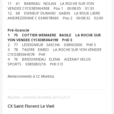
11 61 RABREAU NOLAN LA ROCHE SUR YON
VENDEE CYC0385064308 Pou 1 00:08:05 01:33
12 68 DIXNEUF DURAND GABIN LA ROUE LIBRE
ANDREZEENNE C 0349078060 Pou 2 00:08:32 02:00
Pré-licencié
1 75 COTTIER WEMAERE BASILE LA ROCHE SUR
YON VENDEE CYC0385064198 Prél 3
2 77 LESEIGNEUR SASCHA 038502000 Prél 3
3 78 TAIORE EIMEO LA ROCHE SUR YON VENDEE
CYC0385064578 Prél
4 76 BRIDONNEAU ELENA AIZENAY VELOS
SPORTS 0385083216 Prél 3 D
Remerciements à CC Montois.
Résultats
-
dimanche 30 octobre 2016 à 20:31
CX Saint Florent Le Vieil