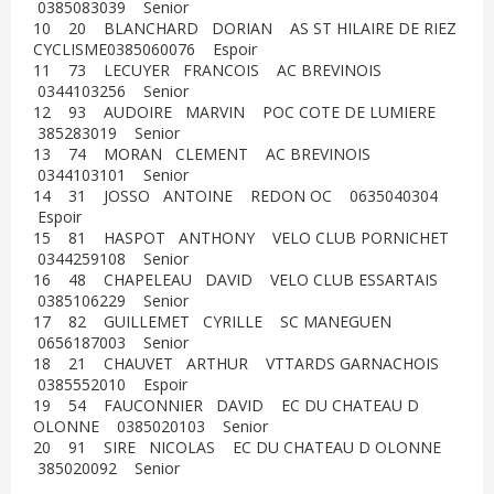
0385083039 Senior
10 20 BLANCHARD DORIAN AS ST HILAIRE DE RIEZ
CYCLISME0385060076 Espoir
11 73 LECUYER FRANCOIS AC BREVINOIS
0344103256 Senior
12 93 AUDOIRE MARVIN POC COTE DE LUMIERE
385283019 Senior
13 74 MORAN CLEMENT AC BREVINOIS
0344103101 Senior
14 31 JOSSO ANTOINE REDON OC 0635040304
Espoir
15 81 HASPOT ANTHONY VELO CLUB PORNICHET
0344259108 Senior
16 48 CHAPELEAU DAVID VELO CLUB ESSARTAIS
0385106229 Senior
17 82 GUILLEMET CYRILLE SC MANEGUEN
0656187003 Senior
18 21 CHAUVET ARTHUR VTTARDS GARNACHOIS
0385552010 Espoir
19 54 FAUCONNIER DAVID EC DU CHATEAU D
OLONNE 0385020103 Senior
20 91 SIRE NICOLAS EC DU CHATEAU D OLONNE
385020092 Senior