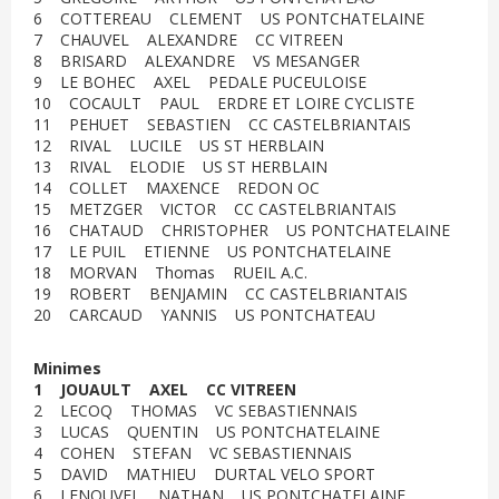
6 COTTEREAU CLEMENT US PONTCHATELAINE
7 CHAUVEL ALEXANDRE CC VITREEN
8 BRISARD ALEXANDRE VS MESANGER
9 LE BOHEC AXEL PEDALE PUCEULOISE
10 COCAULT PAUL ERDRE ET LOIRE CYCLISTE
11 PEHUET SEBASTIEN CC CASTELBRIANTAIS
12 RIVAL LUCILE US ST HERBLAIN
13 RIVAL ELODIE US ST HERBLAIN
14 COLLET MAXENCE REDON OC
15 METZGER VICTOR CC CASTELBRIANTAIS
16 CHATAUD CHRISTOPHER US PONTCHATELAINE
17 LE PUIL ETIENNE US PONTCHATELAINE
18 MORVAN Thomas RUEIL A.C.
19 ROBERT BENJAMIN CC CASTELBRIANTAIS
20 CARCAUD YANNIS US PONTCHATEAU
Minimes
1 JOUAULT AXEL CC VITREEN
2 LECOQ THOMAS VC SEBASTIENNAIS
3 LUCAS QUENTIN US PONTCHATELAINE
4 COHEN STEFAN VC SEBASTIENNAIS
5 DAVID MATHIEU DURTAL VELO SPORT
6 LENOUVEL NATHAN US PONTCHATELAINE