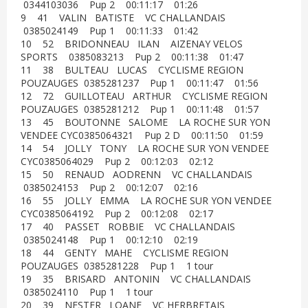
0344103036 Pup 2 00:11:17 01:26
9 41 VALIN BATISTE VC CHALLANDAIS
0385024149 Pup 1 00:11:33 01:42
10 52 BRIDONNEAU ILAN AIZENAY VELOS
SPORTS 0385083213 Pup 2 00:11:38 01:47
11 38 BULTEAU LUCAS CYCLISME REGION
POUZAUGES 0385281237 Pup 1 00:11:47 01:56
12 72 GUILLOTEAU ARTHUR CYCLISME REGION
POUZAUGES 0385281212 Pup 1 00:11:48 01:57
13 45 BOUTONNE SALOME LA ROCHE SUR YON
VENDEE CYC0385064321 Pup 2 D 00:11:50 01:59
14 54 JOLLY TONY LA ROCHE SUR YON VENDEE
CYC0385064029 Pup 2 00:12:03 02:12
15 50 RENAUD AODRENN VC CHALLANDAIS
0385024153 Pup 2 00:12:07 02:16
16 55 JOLLY EMMA LA ROCHE SUR YON VENDEE
CYC0385064192 Pup 2 00:12:08 02:17
17 40 PASSET ROBBIE VC CHALLANDAIS
0385024148 Pup 1 00:12:10 02:19
18 44 GENTY MAHE CYCLISME REGION
POUZAUGES 0385281228 Pup 1 1 tour
19 35 BRISARD ANTONIN VC CHALLANDAIS
0385024110 Pup 1 1 tour
20 39 NESTER LOANE VC HERBRETAIS