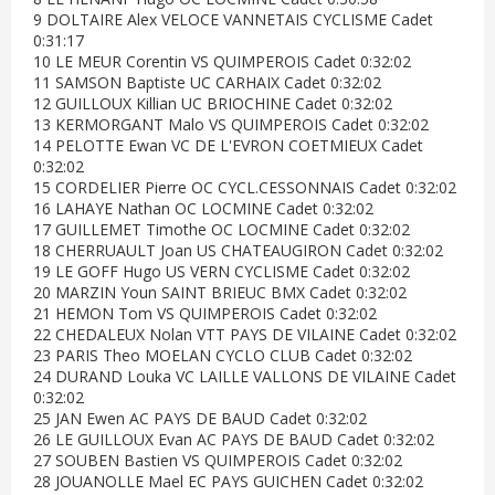
9 DOLTAIRE Alex VELOCE VANNETAIS CYCLISME Cadet
0:31:17
10 LE MEUR Corentin VS QUIMPEROIS Cadet 0:32:02
11 SAMSON Baptiste UC CARHAIX Cadet 0:32:02
12 GUILLOUX Killian UC BRIOCHINE Cadet 0:32:02
13 KERMORGANT Malo VS QUIMPEROIS Cadet 0:32:02
14 PELOTTE Ewan VC DE L'EVRON COETMIEUX Cadet
0:32:02
15 CORDELIER Pierre OC CYCL.CESSONNAIS Cadet 0:32:02
16 LAHAYE Nathan OC LOCMINE Cadet 0:32:02
17 GUILLEMET Timothe OC LOCMINE Cadet 0:32:02
18 CHERRUAULT Joan US CHATEAUGIRON Cadet 0:32:02
19 LE GOFF Hugo US VERN CYCLISME Cadet 0:32:02
20 MARZIN Youn SAINT BRIEUC BMX Cadet 0:32:02
21 HEMON Tom VS QUIMPEROIS Cadet 0:32:02
22 CHEDALEUX Nolan VTT PAYS DE VILAINE Cadet 0:32:02
23 PARIS Theo MOELAN CYCLO CLUB Cadet 0:32:02
24 DURAND Louka VC LAILLE VALLONS DE VILAINE Cadet
0:32:02
25 JAN Ewen AC PAYS DE BAUD Cadet 0:32:02
26 LE GUILLOUX Evan AC PAYS DE BAUD Cadet 0:32:02
27 SOUBEN Bastien VS QUIMPEROIS Cadet 0:32:02
28 JOUANOLLE Mael EC PAYS GUICHEN Cadet 0:32:02