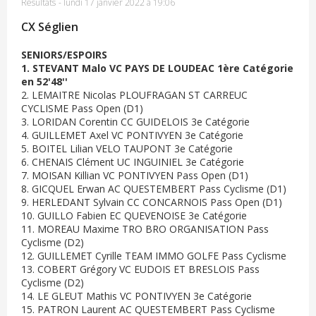
Résultats
-
lundi 17 janvier 2022 à 19:06
CX Séglien
SENIORS/ESPOIRS
1. STEVANT Malo VC PAYS DE LOUDEAC 1ère Catégorie
en 52'48''
2. LEMAITRE Nicolas PLOUFRAGAN ST CARREUC
CYCLISME Pass Open (D1)
3. LORIDAN Corentin CC GUIDELOIS 3e Catégorie
4. GUILLEMET Axel VC PONTIVYEN 3e Catégorie
5. BOITEL Lilian VELO TAUPONT 3e Catégorie
6. CHENAIS Clément UC INGUINIEL 3e Catégorie
7. MOISAN Killian VC PONTIVYEN Pass Open (D1)
8. GICQUEL Erwan AC QUESTEMBERT Pass Cyclisme (D1)
9. HERLEDANT Sylvain CC CONCARNOIS Pass Open (D1)
10. GUILLO Fabien EC QUEVENOISE 3e Catégorie
11. MOREAU Maxime TRO BRO ORGANISATION Pass
Cyclisme (D2)
12. GUILLEMET Cyrille TEAM IMMO GOLFE Pass Cyclisme
13. COBERT Grégory VC EUDOIS ET BRESLOIS Pass
Cyclisme (D2)
14. LE GLEUT Mathis VC PONTIVYEN 3e Catégorie
15. PATRON Laurent AC QUESTEMBERT Pass Cyclisme