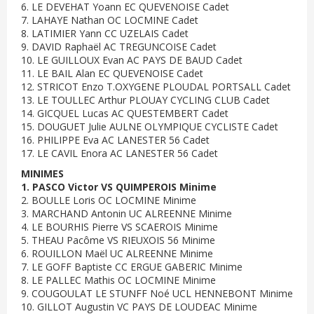
6. LE DEVEHAT Yoann EC QUEVENOISE Cadet
7. LAHAYE Nathan OC LOCMINE Cadet
8. LATIMIER Yann CC UZELAIS Cadet
9. DAVID Raphaël AC TREGUNCOISE Cadet
10. LE GUILLOUX Evan AC PAYS DE BAUD Cadet
11. LE BAIL Alan EC QUEVENOISE Cadet
12. STRICOT Enzo T.OXYGENE PLOUDAL PORTSALL Cadet
13. LE TOULLEC Arthur PLOUAY CYCLING CLUB Cadet
14. GICQUEL Lucas AC QUESTEMBERT Cadet
15. DOUGUET Julie AULNE OLYMPIQUE CYCLISTE Cadet
16. PHILIPPE Eva AC LANESTER 56 Cadet
17. LE CAVIL Enora AC LANESTER 56 Cadet
MINIMES
1. PASCO Victor VS QUIMPEROIS Minime
2. BOULLE Loris OC LOCMINE Minime
3. MARCHAND Antonin UC ALREENNE Minime
4. LE BOURHIS Pierre VS SCAEROIS Minime
5. THEAU Pacôme VS RIEUXOIS 56 Minime
6. ROUILLON Maël UC ALREENNE Minime
7. LE GOFF Baptiste CC ERGUE GABERIC Minime
8. LE PALLEC Mathis OC LOCMINE Minime
9. COUGOULAT LE STUNFF Noé UCL HENNEBONT Minime
10. GILLOT Augustin VC PAYS DE LOUDEAC Minime