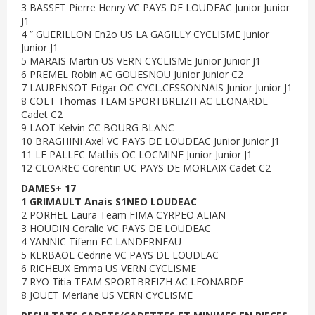
3 BASSET Pierre Henry VC PAYS DE LOUDEAC Junior Junior
J1
4 ” GUERILLON En2o US LA GAGILLY CYCLISME Junior
Junior J1
5 MARAIS Martin US VERN CYCLISME Junior Junior J1
6 PREMEL Robin AC GOUESNOU Junior Junior C2
7 LAURENSOT Edgar OC CYCL.CESSONNAIS Junior Junior J1
8 COET Thomas TEAM SPORTBREIZH AC LEONARDE
Cadet C2
9 LAOT Kelvin CC BOURG BLANC
10 BRAGHINI Axel VC PAYS DE LOUDEAC Junior Junior J1
11 LE PALLEC Mathis OC LOCMINE Junior Junior J1
12 CLOAREC Corentin UC PAYS DE MORLAIX Cadet C2
DAMES+ 17
1 GRIMAULT Anais S1NEO LOUDEAC
2 PORHEL Laura Team FIMA CYRPEO ALIAN
3 HOUDIN Coralie VC PAYS DE LOUDEAC
4 YANNIC Tifenn EC LANDERNEAU
5 KERBAOL Cedrine VC PAYS DE LOUDEAC
6 RICHEUX Emma US VERN CYCLISME
7 RYO Titia TEAM SPORTBREIZH AC LEONARDE
8 JOUET Meriane US VERN CYCLISME