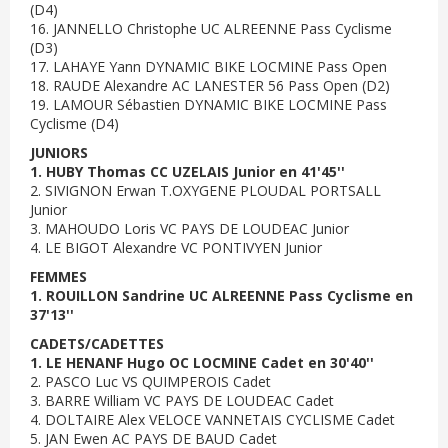
(D4)
16. JANNELLO Christophe UC ALREENNE Pass Cyclisme
(D3)
17. LAHAYE Yann DYNAMIC BIKE LOCMINE Pass Open
18. RAUDE Alexandre AC LANESTER 56 Pass Open (D2)
19. LAMOUR Sébastien DYNAMIC BIKE LOCMINE Pass
Cyclisme (D4)
JUNIORS
1. HUBY Thomas CC UZELAIS Junior en 41'45''
2. SIVIGNON Erwan T.OXYGENE PLOUDAL PORTSALL
Junior
3. MAHOUDO Loris VC PAYS DE LOUDEAC Junior
4. LE BIGOT Alexandre VC PONTIVYEN Junior
FEMMES
1. ROUILLON Sandrine UC ALREENNE Pass Cyclisme en
37'13''
CADETS/CADETTES
1. LE HENANF Hugo OC LOCMINE Cadet en 30'40''
2. PASCO Luc VS QUIMPEROIS Cadet
3. BARRE William VC PAYS DE LOUDEAC Cadet
4. DOLTAIRE Alex VELOCE VANNETAIS CYCLISME Cadet
5. JAN Ewen AC PAYS DE BAUD Cadet