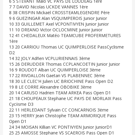
6 5 STEVANT Malo VC PAYS DE LOUDEAG 1ère
7 7 DAVID Nicolas UCKDE VANNES 1ère
8 38 CRISPIN Mickaël CROSSTEAMLEGENDRE Père
9 6 GUEZINGAR Alan VSQUIMPEROIS Junior Junior
10 33 GUILLEMET Axel VCPONTIVYEN Junior Junior
11 10 DREANO Victor OCLOCMINE Junior Junior
12 41 CHEDALEUX Matéo TEAMCUBE PROFERMETURES
1ère
13 20 CARRIOU Thomas UC QUIMPERLOISE PassCyclisme
D2
14 32 JOLY Adñen VCPLURIENNAIS 3ème
15 26 DERUDDER Thomas CCPLANCOETIN Junior Junior
16 9 ROUDOT Alban UC QUIMPERLOISE 3ème
17 22 RIVOALLON Gaetan VS PLABENNEC 3ème
18 30 LE CLEC'H Julien UC BRIOCHINE Pass Open D2
19 8 LE CORRE Alexandre OBOBIKE 3ème
20 14 CARUSO Hadrien TEAM ARKEA Pass Open D1
21 18 CHOUPEAUX Stephane UC PAYS DE MORLAIX Pass
Cycïisme D3
22 11 HERLEDANT Sylvain CC CONCARNOIS 3ëme
23 15 HERRY Jean Christophe TEAM ARMORIQUE Pass
Open D1
24 34 MOISAN Killian VC PONTIVYEN Junior JuniorD1
25 25 AMOSSE Stephane VS SCAEROIS Pass Open D1