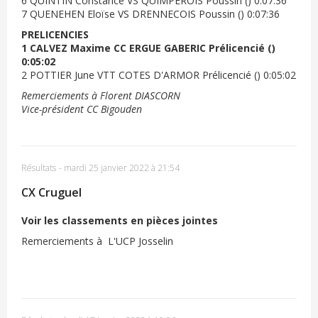
6 QUINTIN Constance VS QUIMPEROIS Poussin () 0:07:36
7 QUENEHEN Eloïse VS DRENNECOIS Poussin () 0:07:36
PRELICENCIES
1 CALVEZ Maxime CC ERGUE GABERIC Prélicencié ()
0:05:02
2 POTTIER June VTT COTES D'ARMOR Prélicencié () 0:05:02
Remerciements à Florent DIASCORN
Vice-président CC Bigouden
Résultats
-
mardi 25 janvier 2022 à 21:54
CX Cruguel
Voir les classements en pièces jointes
Remerciements à L'UCP Josselin