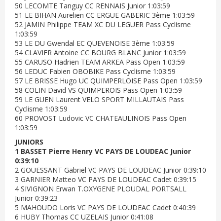
50 LECOMTE Tanguy CC RENNAIS Junior 1:03:59
51 LE BIHAN Aurelien CC ERGUE GABERIC 3ème 1:03:59
52 JAMIN Philippe TEAM XC DU LEGUER Pass Cyclisme
1:03:59
53 LE DU Gwendal EC QUEVENOISE 3ème 1:03:59
54 CLAVIER Antoine CC BOURG BLANC Junior 1:03:59
55 CARUSO Hadrien TEAM ARKEA Pass Open 1:03:59
56 LEDUC Fabien OBOBIKE Pass Cyclisme 1:03:59
57 LE BRISSE Hugo UC QUIMPERLOISE Pass Open 1:03:59
58 COLIN David VS QUIMPEROIS Pass Open 1:03:59
59 LE GUEN Laurent VELO SPORT MILLAUTAIS Pass
Cyclisme 1:03:59
60 PROVOST Ludovic VC CHATEAULINOIS Pass Open
1:03:59
JUNIORS
1 BASSET Pierre Henry VC PAYS DE LOUDEAC Junior
0:39:10
2 GOUESSANT Gabriel VC PAYS DE LOUDEAC Junior 0:39:10
3 GARNIER Matteo VC PAYS DE LOUDEAC Cadet 0:39:15
4 SIVIGNON Erwan T.OXYGENE PLOUDAL PORTSALL
Junior 0:39:23
5 MAHOUDO Loris VC PAYS DE LOUDEAC Cadet 0:40:39
6 HUBY Thomas CC UZELAIS Junior 0:41:08