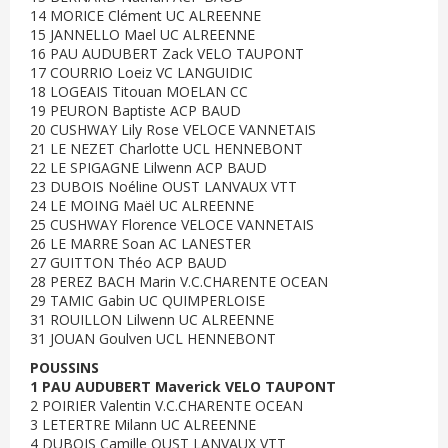
14 MORICE Clément UC ALREENNE
15 JANNELLO Mael UC ALREENNE
16 PAU AUDUBERT Zack VELO TAUPONT
17 COURRIO Loeiz VC LANGUIDIC
18 LOGEAIS Titouan MOELAN CC
19 PEURON Baptiste ACP BAUD
20 CUSHWAY Lily Rose VELOCE VANNETAIS
21 LE NEZET Charlotte UCL HENNEBONT
22 LE SPIGAGNE Lilwenn ACP BAUD
23 DUBOIS Noéline OUST LANVAUX VTT
24 LE MOING Maël UC ALREENNE
25 CUSHWAY Florence VELOCE VANNETAIS
26 LE MARRE Soan AC LANESTER
27 GUITTON Théo ACP BAUD
28 PEREZ BACH Marin V.C.CHARENTE OCEAN
29 TAMIC Gabin UC QUIMPERLOISE
31 ROUILLON Lilwenn UC ALREENNE
31 JOUAN Goulven UCL HENNEBONT
POUSSINS
1 PAU AUDUBERT Maverick VELO TAUPONT
2 POIRIER Valentin V.C.CHARENTE OCEAN
3 LETERTRE Milann UC ALREENNE
4 DUBOIS Camille OUST LANVAUX VTT