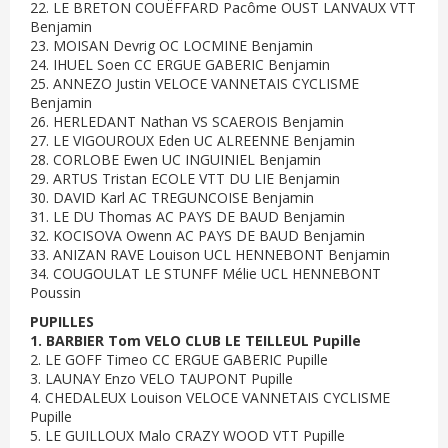
22. LE BRETON COUËFFARD Pacôme OUST LANVAUX VTT
Benjamin
23. MOISAN Devrig OC LOCMINE Benjamin
24. IHUEL Soen CC ERGUE GABERIC Benjamin
25. ANNEZO Justin VELOCE VANNETAIS CYCLISME
Benjamin
26. HERLEDANT Nathan VS SCAEROIS Benjamin
27. LE VIGOUROUX Eden UC ALREENNE Benjamin
28. CORLOBE Ewen UC INGUINIEL Benjamin
29. ARTUS Tristan ECOLE VTT DU LIE Benjamin
30. DAVID Karl AC TREGUNCOISE Benjamin
31. LE DU Thomas AC PAYS DE BAUD Benjamin
32. KOCISOVA Owenn AC PAYS DE BAUD Benjamin
33. ANIZAN RAVE Louison UCL HENNEBONT Benjamin
34. COUGOULAT LE STUNFF Mélie UCL HENNEBONT
Poussin
PUPILLES
1. BARBIER Tom VELO CLUB LE TEILLEUL Pupille
2. LE GOFF Timeo CC ERGUE GABERIC Pupille
3. LAUNAY Enzo VELO TAUPONT Pupille
4. CHEDALEUX Louison VELOCE VANNETAIS CYCLISME
Pupille
5. LE GUILLOUX Malo CRAZY WOOD VTT Pupille