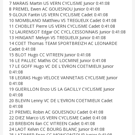
7 MARAIS Martin US VERN CYCLISME Junior 0:41:08
8 PREMEL Ewen AC GOUESNOU Junior 0:41:08
9 GLOUX Fantin US VERN CYCLISME Cadet 0:41:08
10 MOMBLANO Matthieu VS TREGUEUX Cadet 0:41:08
11 CHOBLET Pierre US VERN CYCLISME Cadet 0:41:08
12 LAURENSOT Edgar OC CYCL.CESSONNAIS Junior 0:41:08
13 HINGANT Melvyn VS TREGUEUX Junior 0:41:08
14 COET Thomas TEAM SPORTBREIZH AC LEONARDE
Cadet 0:41:08
15 BLOT Hugo CC VITREEN Junior 0:41:08
16 LE PALLEC Mathis OC LOCMINE Junior 0:41:08
17 LE GOFF Hugo VC DE L'EVRON COETMIEUX Junior
0:41:08
18 LEGRAS Hugo VELOCE VANNETAIS CYCLISME Junior
0:41:08
19 GUERILLON Enzo US LA GACILLY CYCLISME Junior
0:41:08
20 BLEVIN Lenny VC DE L'EVRON COETMIEUX Cadet
0:41:08
21 PREMEL Robin AC GOUESNOU Cadet 0:41:08
22 DIEZ Marco US VERN CYCLISME Cadet 0:41:08
23 BREBION Ilan CC VITREEN Cadet 0:41:08
24 LAOT Kelvin CC BOURG BLANC Junior 0:41:08
25 LATIMIER Enzo CC MONCONTOUR Junior 0:41:08