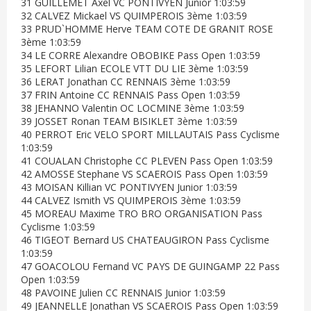
31 GUILLEMET Axel VC PONTIVYEN Junior 1:03:59
32 CALVEZ Mickael VS QUIMPEROIS 3ème 1:03:59
33 PRUD`HOMME Herve TEAM COTE DE GRANIT ROSE
3ème 1:03:59
34 LE CORRE Alexandre OBOBIKE Pass Open 1:03:59
35 LEFORT Lilian ECOLE VTT DU LIE 3ème 1:03:59
36 LERAT Jonathan CC RENNAIS 3ème 1:03:59
37 FRIN Antoine CC RENNAIS Pass Open 1:03:59
38 JEHANNO Valentin OC LOCMINE 3ème 1:03:59
39 JOSSET Ronan TEAM BISIKLET 3ème 1:03:59
40 PERROT Eric VELO SPORT MILLAUTAIS Pass Cyclisme
1:03:59
41 COUALAN Christophe CC PLEVEN Pass Open 1:03:59
42 AMOSSE Stephane VS SCAEROIS Pass Open 1:03:59
43 MOISAN Killian VC PONTIVYEN Junior 1:03:59
44 CALVEZ Ismith VS QUIMPEROIS 3ème 1:03:59
45 MOREAU Maxime TRO BRO ORGANISATION Pass
Cyclisme 1:03:59
46 TIGEOT Bernard US CHATEAUGIRON Pass Cyclisme
1:03:59
47 GOACOLOU Fernand VC PAYS DE GUINGAMP 22 Pass
Open 1:03:59
48 PAVOINE Julien CC RENNAIS Junior 1:03:59
49 JEANNELLE Jonathan VS SCAEROIS Pass Open 1:03:59