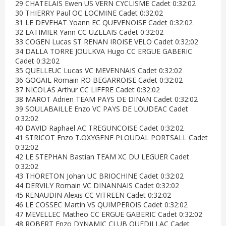
29 CHATELAIS Ewen US VERN CYCLISME Cadet 0:32:02
30 THIERRY Paul OC LOCMINE Cadet 0:32:02
31 LE DEVEHAT Yoann EC QUEVENOISE Cadet 0:32:02
32 LATIMIER Yann CC UZELAIS Cadet 0:32:02
33 COGEN Lucas ST RENAN IROISE VELO Cadet 0:32:02
34 DALLA TORRE JOULKVA Hugo CC ERGUE GABERIC
Cadet 0:32:02
35 QUELLEUC Lucas VC MEVENNAIS Cadet 0:32:02
36 GOGAIL Romain RO BEGARROISE Cadet 0:32:02
37 NICOLAS Arthur CC LIFFRE Cadet 0:32:02
38 MAROT Adrien TEAM PAYS DE DINAN Cadet 0:32:02
39 SOULABAILLE Enzo VC PAYS DE LOUDEAC Cadet
0:32:02
40 DAVID Raphael AC TREGUNCOISE Cadet 0:32:02
41 STRICOT Enzo T.OXYGENE PLOUDAL PORTSALL Cadet
0:32:02
42 LE STEPHAN Bastian TEAM XC DU LEGUER Cadet
0:32:02
43 THORETON Johan UC BRIOCHINE Cadet 0:32:02
44 DERVILY Romain VC DINANNAIS Cadet 0:32:02
45 RENAUDIN Alexis CC VITREEN Cadet 0:32:02
46 LE COSSEC Martin VS QUIMPEROIS Cadet 0:32:02
47 MEVELLEC Matheo CC ERGUE GABERIC Cadet 0:32:02
48 ROBERT Enzo DYNAMIC CLUB QUEDILLAC Cadet