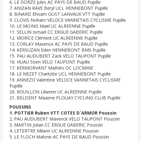
6. LE DORZE Jules AC PAYS DE BAUD Pupille
7. ANIZAN RAVE Beryl UCL HENNEBONT Pupille
8. BINARD Ehoarn OUST LANVAUX VTT Pupille
9. CLOVIS Noham VELOCE VANNETAIS CYCLISME Pupille
10. LE MOING Maël UC ALREENNE Pupille
11. SELLIN Ismael CC ERGUE GABERIC Pupille
12. MORICE Clément UC ALREENNE Pupille
13. CORLAY Maxence AC PAYS DE BAUD Pupille
14. KERSUZAN Eden HENNEBONT BMX Pupille
15. PAU AUDUBERT Zack VELO TAUPONT Pupille
16. HUAU Soen VELO TAUPONT Pupille
17. KERMORVANT Mathéo OC LOCMINE
18. LE NEZET Charlotte UCL HENNEBONT Pupille
19. ANNEZO Valentine VELOCE VANNETAIS CYCLISME
Pupille
20. ROUILLON Lilwenn UC ALREENNE Pupille
21. BELDENT Maxime PLOUAY CYCLING CLUB Pupille
POUSSINS
1. POTTIER Ruben VTT COTES D`ARMOR Poussin
2. PAU AUDUBERT Maverick VELO TAUPONT Poussin
3. MARTIN Julian CC ERGUE GABERIC Poussin
4. LETERTRE Milann UC ALREENNE Poussin
5. LE FLOCH Malone AC PAYS DE BAUD Poussin