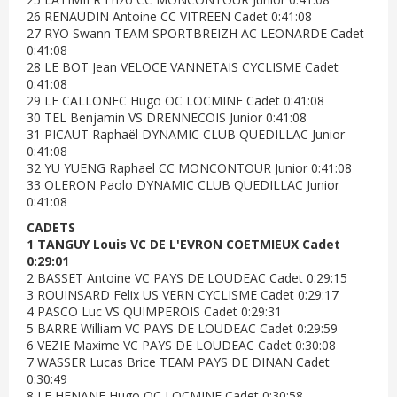
26 RENAUDIN Antoine CC VITREEN Cadet 0:41:08
27 RYO Swann TEAM SPORTBREIZH AC LEONARDE Cadet
0:41:08
28 LE BOT Jean VELOCE VANNETAIS CYCLISME Cadet
0:41:08
29 LE CALLONEC Hugo OC LOCMINE Cadet 0:41:08
30 TEL Benjamin VS DRENNECOIS Junior 0:41:08
31 PICAUT Raphaël DYNAMIC CLUB QUEDILLAC Junior
0:41:08
32 YU YUENG Raphael CC MONCONTOUR Junior 0:41:08
33 OLERON Paolo DYNAMIC CLUB QUEDILLAC Junior
0:41:08
CADETS
1 TANGUY Louis VC DE L'EVRON COETMIEUX Cadet
0:29:01
2 BASSET Antoine VC PAYS DE LOUDEAC Cadet 0:29:15
3 ROUINSARD Felix US VERN CYCLISME Cadet 0:29:17
4 PASCO Luc VS QUIMPEROIS Cadet 0:29:31
5 BARRE William VC PAYS DE LOUDEAC Cadet 0:29:59
6 VEZIE Maxime VC PAYS DE LOUDEAC Cadet 0:30:08
7 WASSER Lucas Brice TEAM PAYS DE DINAN Cadet
0:30:49
8 LE HENANF Hugo OC LOCMINE Cadet 0:30:58