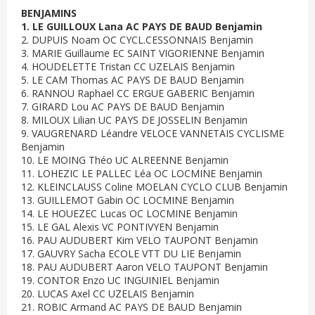
BENJAMINS
1. LE GUILLOUX Lana AC PAYS DE BAUD Benjamin
2. DUPUIS Noam OC CYCL.CESSONNAIS Benjamin
3. MARIE Guillaume EC SAINT VIGORIENNE Benjamin
4. HOUDELETTE Tristan CC UZELAIS Benjamin
5. LE CAM Thomas AC PAYS DE BAUD Benjamin
6. RANNOU Raphael CC ERGUE GABERIC Benjamin
7. GIRARD Lou AC PAYS DE BAUD Benjamin
8. MILOUX Lilian UC PAYS DE JOSSELIN Benjamin
9. VAUGRENARD Léandre VELOCE VANNETAIS CYCLISME
Benjamin
10. LE MOING Théo UC ALREENNE Benjamin
11. LOHEZIC LE PALLEC Léa OC LOCMINE Benjamin
12. KLEINCLAUSS Coline MOELAN CYCLO CLUB Benjamin
13. GUILLEMOT Gabin OC LOCMINE Benjamin
14. LE HOUEZEC Lucas OC LOCMINE Benjamin
15. LE GAL Alexis VC PONTIVYEN Benjamin
16. PAU AUDUBERT Kim VELO TAUPONT Benjamin
17. GAUVRY Sacha ECOLE VTT DU LIE Benjamin
18. PAU AUDUBERT Aaron VELO TAUPONT Benjamin
19. CONTOR Enzo UC INGUINIEL Benjamin
20. LUCAS Axel CC UZELAIS Benjamin
21. ROBIC Armand AC PAYS DE BAUD Benjamin