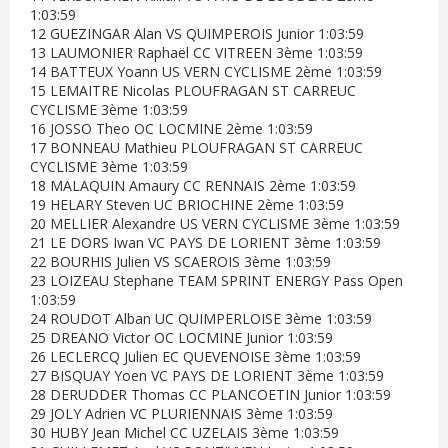
1:03:59
12 GUEZINGAR Alan VS QUIMPEROIS Junior 1:03:59
13 LAUMONIER Raphaël CC VITREEN 3ème 1:03:59
14 BATTEUX Yoann US VERN CYCLISME 2ème 1:03:59
15 LEMAITRE Nicolas PLOUFRAGAN ST CARREUC
CYCLISME 3ème 1:03:59
16 JOSSO Theo OC LOCMINE 2ème 1:03:59
17 BONNEAU Mathieu PLOUFRAGAN ST CARREUC
CYCLISME 3ème 1:03:59
18 MALAQUIN Amaury CC RENNAIS 2ème 1:03:59
19 HELARY Steven UC BRIOCHINE 2ème 1:03:59
20 MELLIER Alexandre US VERN CYCLISME 3ème 1:03:59
21 LE DORS Iwan VC PAYS DE LORIENT 3ème 1:03:59
22 BOURHIS Julien VS SCAEROIS 3ème 1:03:59
23 LOIZEAU Stephane TEAM SPRINT ENERGY Pass Open
1:03:59
24 ROUDOT Alban UC QUIMPERLOISE 3ème 1:03:59
25 DREANO Victor OC LOCMINE Junior 1:03:59
26 LECLERCQ Julien EC QUEVENOISE 3ème 1:03:59
27 BISQUAY Yoen VC PAYS DE LORIENT 3ème 1:03:59
28 DERUDDER Thomas CC PLANCOETIN Junior 1:03:59
29 JOLY Adrien VC PLURIENNAIS 3ème 1:03:59
30 HUBY Jean Michel CC UZELAIS 3ème 1:03:59