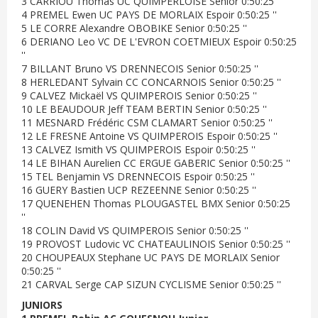
3 CARRIOU Thomas UC QUIMPERLOISE Senior 0:50:25 ''
4 PREMEL Ewen UC PAYS DE MORLAIX Espoir 0:50:25 ''
5 LE CORRE Alexandre OBOBIKE Senior 0:50:25 ''
6 DERIANO Leo VC DE L'EVRON COETMIEUX Espoir 0:50:25
''
7 BILLANT Bruno VS DRENNECOIS Senior 0:50:25 ''
8 HERLEDANT Sylvain CC CONCARNOIS Senior 0:50:25 ''
9 CALVEZ Mickaël VS QUIMPEROIS Senior 0:50:25 ''
10 LE BEAUDOUR Jeff TEAM BERTIN Senior 0:50:25 ''
11 MESNARD Frédéric CSM CLAMART Senior 0:50:25 ''
12 LE FRESNE Antoine VS QUIMPEROIS Espoir 0:50:25 ''
13 CALVEZ Ismith VS QUIMPEROIS Espoir 0:50:25 ''
14 LE BIHAN Aurelien CC ERGUE GABERIC Senior 0:50:25 ''
15 TEL Benjamin VS DRENNECOIS Espoir 0:50:25 ''
16 GUERY Bastien UCP REZEENNE Senior 0:50:25 ''
17 QUENEHEN Thomas PLOUGASTEL BMX Senior 0:50:25
''
18 COLIN David VS QUIMPEROIS Senior 0:50:25 ''
19 PROVOST Ludovic VC CHATEAULINOIS Senior 0:50:25 ''
20 CHOUPEAUX Stephane UC PAYS DE MORLAIX Senior
0:50:25 ''
21 CARVAL Serge CAP SIZUN CYCLISME Senior 0:50:25 ''
JUNIORS