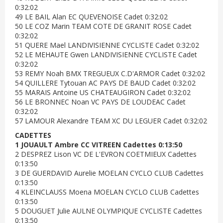
0:32:02
49 LE BAIL Alan EC QUEVENOISE Cadet 0:32:02
50 LE COZ Marin TEAM COTE DE GRANIT ROSE Cadet
0:32:02
51 QUERE Mael LANDIVISIENNE CYCLISTE Cadet 0:32:02
52 LE MEHAUTE Gwen LANDIVISIENNE CYCLISTE Cadet
0:32:02
53 REMY Noah BMX TREGUEUX C.D'ARMOR Cadet 0:32:02
54 QUILLERE Tytouan AC PAYS DE BAUD Cadet 0:32:02
55 MARAIS Antoine US CHATEAUGIRON Cadet 0:32:02
56 LE BRONNEC Noan VC PAYS DE LOUDEAC Cadet
0:32:02
57 LAMOUR Alexandre TEAM XC DU LEGUER Cadet 0:32:02
CADETTES
1 JOUAULT Ambre CC VITREEN Cadettes 0:13:50
2 DESPREZ Lison VC DE L'EVRON COETMIEUX Cadettes
0:13:50
3 DE GUERDAVID Aurelie MOELAN CYCLO CLUB Cadettes
0:13:50
4 KLEINCLAUSS Moena MOELAN CYCLO CLUB Cadettes
0:13:50
5 DOUGUET Julie AULNE OLYMPIQUE CYCLISTE Cadettes
0:13:50