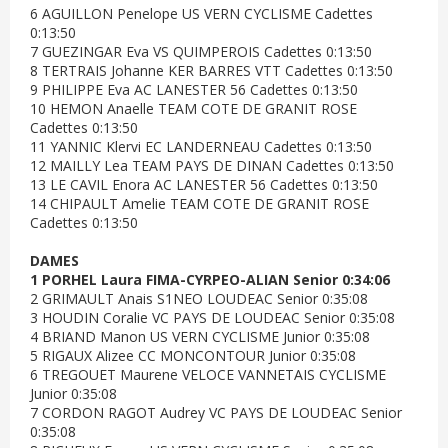
6 AGUILLON Penelope US VERN CYCLISME Cadettes
0:13:50
7 GUEZINGAR Eva VS QUIMPEROIS Cadettes 0:13:50
8 TERTRAIS Johanne KER BARRES VTT Cadettes 0:13:50
9 PHILIPPE Eva AC LANESTER 56 Cadettes 0:13:50
10 HEMON Anaelle TEAM COTE DE GRANIT ROSE
Cadettes 0:13:50
11 YANNIC Klervi EC LANDERNEAU Cadettes 0:13:50
12 MAILLY Lea TEAM PAYS DE DINAN Cadettes 0:13:50
13 LE CAVIL Enora AC LANESTER 56 Cadettes 0:13:50
14 CHIPAULT Amelie TEAM COTE DE GRANIT ROSE
Cadettes 0:13:50
DAMES
1 PORHEL Laura FIMA-CYRPEO-ALIAN Senior 0:34:06
2 GRIMAULT Anais S1NEO LOUDEAC Senior 0:35:08
3 HOUDIN Coralie VC PAYS DE LOUDEAC Senior 0:35:08
4 BRIAND Manon US VERN CYCLISME Junior 0:35:08
5 RIGAUX Alizee CC MONCONTOUR Junior 0:35:08
6 TREGOUET Maurene VELOCE VANNETAIS CYCLISME
Junior 0:35:08
7 CORDON RAGOT Audrey VC PAYS DE LOUDEAC Senior
0:35:08