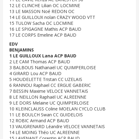
12 LE CLINCHE Lilian OC LOCMINE
13 LE MASSON Noé REDON OC
14 LE GUILLOUX nolan CRAZY WOOD VTT
15 TULOW Sacha OC LOCMINE
16 LE SPIGAGNE Mathis ACP BAUD
17 LE CORPS Emeline ACP BAUD
EDV
BENJAMINS
1 LE GUILLOUX Lana ACP BAUD
2 LE CAM Thomas ACP BAUD
3 BALBOUS Nathanaël UC QUIMPERLOISE
4 GIRARD Lou ACP BAUD
5 HOUDELETTE Tristan CC UZELAIS
6 RANNOU Raphael CC ERGUE GABERIC
7 BESSIN Maxime VELOCE VANNETAIS
8 LE NEILLON Raphaël UC ALREENNE
9 LE DORS Melaine UC QUIMPERLOISE
10 KLEINCLAUSS Coline MOELAN CYCLO CLUB
11 LE BOULCH Swan CC GUIDELOIS
12 ROBIC Armand ACP BAUD
13 VAUGRENARD Léandre VELOCE VANNETAIS
14 LE MOING Théo UC ALREENNE
15 LAVENANT Corentin ACP BAUD