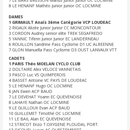
7 LE BARS BRESSON Marius Junior Junior OC LOCMINE
8 LE HENANF Mathéo Junior Junior OC LOCMINE
DAMES
1 GRIMAULT Anaïs 3ème Catégorie VCP LOUDEAC
2 RIGAUX Alizée Junior Junior CC MONCONTOUR
3 CORDON Audrey senior elite TREK SEGAFREDO
5 YANNIC Tifenn Junior Junior EC LANDERNEAU
6 ROUILLON Sandrine Pass Cyclisme D1 UC ALREENNE
7 GLON Manuella Pass Cyclisme D3 OUST LANVAUX VTT
CADETS
1 PARIS Théo MOELAN CYCLO CLUB
2 DOLTAIRE Alex VELOCE VANNETAIS
3 PASCO Luc VS QUIMPEROIS
4 BASSET Antoine VC PAYS DE LOUDEAC
5 LE HENANF Hugo OC LOCMINE
6 JAN Ewen ACP BAUD
7 LE DEVEHAT Yoann EC QUEVENOISE
8 LAHAYE Nathan OC LOCMINE
9 LE GUILLOUX Evan ACP BAUD
10 GUILLEMET Timothé OC LOCMINE
11 LE BAIL Alan EC QUEVENOISE
12 STRICOT Enzo T.OXYGENE PLOUDAL PORT.
13 GICQUEL Lucas AC QUESTEMBERT