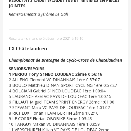
RESULTATS CADETS/CADETTES ET MINIMES EN PIECES
JOINTES
Remerciements à Jérôme Le Gall
Résultats
-
dimanche 5 décembre 2021 à 19:10
CX Châtelaudren
Championnat de Bretagne de Cyclo-Cross de Chatelaudren
SENIORS/ESPOIRS
1 PERIOU Tony S1NEO LOUDEAC 2ème 0:56:16
2 ALLENO Clement VC DINANNAIS 1ère 0:57:07
3 BOULO Matthieu DINAN SPORT CYCLING 1ère 0:57:27
4 BOLGIANI Gabriel S1NEO LOUDEAC 1ère 1:00:04
5 LAURANCE Axel VC PAYS DE LOUDEAC 1ère 1:00:15
6 FILLAUT Miguel TEAM SPRINT ENERGY 2ème 1:01:00
7 STEVANT Malo VC PAYS DE LOUDEAC 1ère 1:01:07
8 RICHEUX Florian TEAM BERTIN 2ème 1:02:10
9 LE CORRE Florian OBOBIKE 3ème 1:03:48
10 TANGUY Maxan VC DINANNAIS 1ère 1:03:59
11 VERSCHUREN Killian VC PAYS DE LOUDEAC 2ème