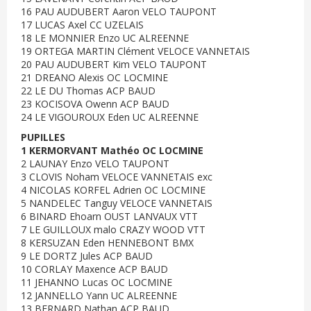
16 PAU AUDUBERT Aaron VELO TAUPONT
17 LUCAS Axel CC UZELAIS
18 LE MONNIER Enzo UC ALREENNE
19 ORTEGA MARTIN Clément VELOCE VANNETAIS
20 PAU AUDUBERT Kim VELO TAUPONT
21 DREANO Alexis OC LOCMINE
22 LE DU Thomas ACP BAUD
23 KOCISOVA Owenn ACP BAUD
24 LE VIGOUROUX Eden UC ALREENNE
PUPILLES
1 KERMORVANT Mathéo OC LOCMINE
2 LAUNAY Enzo VELO TAUPONT
3 CLOVIS Noham VELOCE VANNETAIS exc
4 NICOLAS KORFEL Adrien OC LOCMINE
5 NANDELEC Tanguy VELOCE VANNETAIS
6 BINARD Ehoarn OUST LANVAUX VTT
7 LE GUILLOUX malo CRAZY WOOD VTT
8 KERSUZAN Eden HENNEBONT BMX
9 LE DORTZ Jules ACP BAUD
10 CORLAY Maxence ACP BAUD
11 JEHANNO Lucas OC LOCMINE
12 JANNELLO Yann UC ALREENNE
13 BERNARD Nathan ACP BAUD