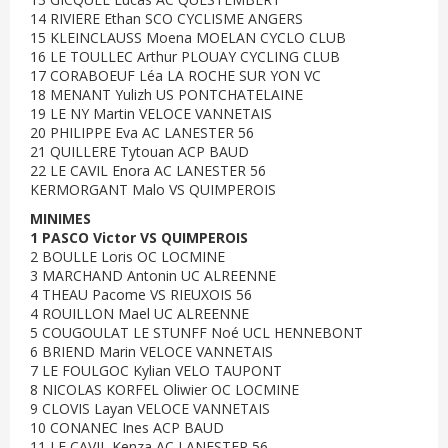
14 RIVIERE Ethan SCO CYCLISME ANGERS
15 KLEINCLAUSS Moena MOELAN CYCLO CLUB
16 LE TOULLEC Arthur PLOUAY CYCLING CLUB
17 CORABOEUF Léa LA ROCHE SUR YON VC
18 MENANT Yulizh US PONTCHATELAINE
19 LE NY Martin VELOCE VANNETAIS
20 PHILIPPE Eva AC LANESTER 56
21 QUILLERE Tytouan ACP BAUD
22 LE CAVIL Enora AC LANESTER 56
KERMORGANT Malo VS QUIMPEROIS
MINIMES
1 PASCO Victor VS QUIMPEROIS
2 BOULLE Loris OC LOCMINE
3 MARCHAND Antonin UC ALREENNE
4 THEAU Pacome VS RIEUXOIS 56
4 ROUILLON Mael UC ALREENNE
5 COUGOULAT LE STUNFF Noé UCL HENNEBONT
6 BRIEND Marin VELOCE VANNETAIS
7 LE FOULGOC Kylian VELO TAUPONT
8 NICOLAS KORFEL Oliwier OC LOCMINE
9 CLOVIS Layan VELOCE VANNETAIS
10 CONANEC Ines ACP BAUD
11 LE CAVIL Kenza AC LANESTER 56