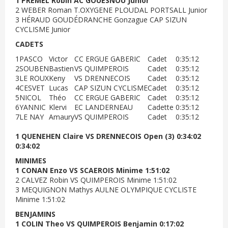
1 PREMEL Robin AC GOUESNOU Junior
2 WEBER Roman T.OXYGENE PLOUDAL PORTSALL Junior
3 HÉRAUD GOUDÉDRANCHE Gonzague CAP SIZUN
CYCLISME Junior
CADETS
1
PASCO
Victor
CC ERGUE GABERIC
Cadet
0:35:12
2
SOUBEN
Bastien
VS QUIMPEROIS
Cadet
0:35:12
3
LE ROUX
Keny
VS DRENNECOIS
Cadet
0:35:12
4
CESVET
Lucas
CAP SIZUN CYCLISME
Cadet
0:35:12
5
NICOL
Théo
CC ERGUE GABERIC
Cadet
0:35:12
6
YANNIC
Klervi
EC LANDERNEAU
Cadette
0:35:12
7
LE NAY
Amaury
VS QUIMPEROIS
Cadet
0:35:12
1 QUENEHEN Claire VS DRENNECOIS Open (3) 0:34:02
0:34:02
MINIMES
1 CONAN Enzo VS SCAEROIS Minime 1:51:02
2 CALVEZ Robin VS QUIMPEROIS Minime 1:51:02
3 MEQUIGNON Mathys AULNE OLYMPIQUE CYCLISTE
Minime 1:51:02
BENJAMINS
1 COLIN Theo VS QUIMPEROIS Benjamin 0:17:02