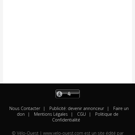
03/08
A venir
Beauvoir-sur-Mer "Chemin de la Chèvre"
03/08
A venir
Notre-Dame-de-Monts (Critérium)
03/08
Résultats
Kreiz Breizh Elites (Etape 4)
03/08
Résultats
Challenge Mayennais (Manche 3)
03/08
A venir
24 Heures Vélo
03/08
Résultats
Lorient (Elite-Open)
03/08
Résultats
Challenge Ralph M 2026 (M3)
03/08
A venir
Challenge Breton
03/08
A venir
Saint-Brevin-les-Pins
03/08
Résultats
Huillé (Open-Access)
03/08
Résultats
Bouzillé (Open-Access)
02/08
Engagés
Concarneau (Elite-Open)
02/08
Résultats
Saint-André-des-Eaux (Open-Access/U17)
Nous Contacter
Publicité: devenir annonceur
Faire un
02/08
Résultats
Kreiz Breizh Elites (Etape 3)
don
Mentions Légales
CGU
Politique de
02/08
Résultats
Challenge Mayennais (Manche 2)
Confidentialité
02/08
Résultats
Le Champ-St-Père (Open-Access)
© Vélo-Ouest | www.velo-ouest.com est un site édité par