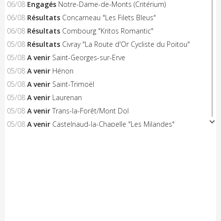
06/08
Engagés
Notre-Dame-de-Monts (Critérium)
06/08
Résultats
Concarneau "Les Filets Bleus"
06/08
Résultats
Combourg "Kritos Romantic"
05/08
Résultats
Civray "La Route d'Or Cycliste du Poitou"
05/08
A venir
Saint-Georges-sur-Erve
05/08
A venir
Hénon
05/08
A venir
Saint-Trimoël
05/08
A venir
Laurenan
05/08
A venir
Trans-la-Forêt/Mont Dol
05/08
A venir
Castelnaud-la-Chapelle "Les Milandes"
05/08
A venir
Montpinchon "La Saint-Laurent"
05/08
A venir
Le Pertre
05/08
Résultats
Availles Limouzine (Elite + U19)
04/08
Résultats
Aixe-sur-Vienne (Elite-Open-Access)
04/08
A venir
Châteaubriant "Souvenir D.Pasgrimaud"
03/08
Résultats
Salies-de-Béarn (Open-Access)
03/08
Résultats
Sévignacq-Thèze (Open-Access)