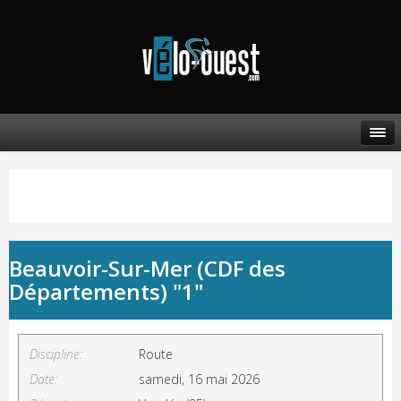
Beauvoir-Sur-Mer (CDF des
Départements) "1"
Discipline:
Route
Date:
samedi, 16 mai 2026