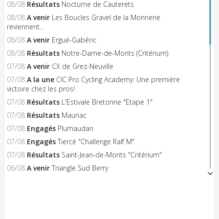
08/08
Résultats
Nocturne de Cauterets
08/08
A venir
Les Boucles Gravel de la Monnerie
reviennent…
08/08
A venir
Ergué-Gabéric
08/08
Résultats
Notre-Dame-de-Monts (Critérium)
07/08
A venir
CX de Grez-Neuville
07/08
A la une
CIC Pro Cycling Academy: Une première
victoire chez les pros!
07/08
Résultats
L'Estivale Bretonne "Etape 1"
07/08
Résultats
Mauriac
07/08
Engagés
Plumaudan
07/08
Engagés
Tiercé "Challenge Ralf M"
07/08
Résultats
Saint-Jean-de-Monts "Critérium"
06/08
A venir
Triangle Sud Berry
06/08
A venir
Saint-Flour
06/08
A venir
Nieul-le-Dolent
06/08
Engagés
Notre-Dame-de-Monts (Critérium)