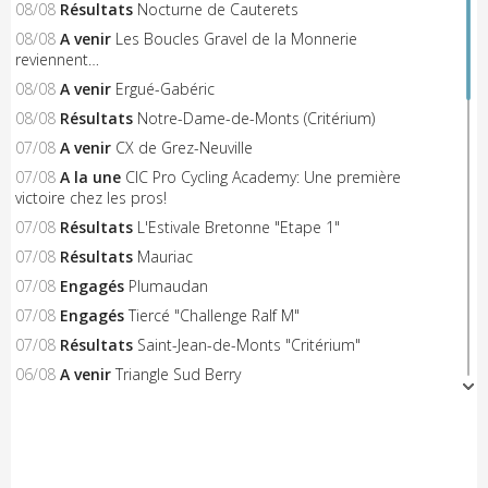
08/08
Résultats
Nocturne de Cauterets
08/08
A venir
Les Boucles Gravel de la Monnerie
reviennent…
08/08
A venir
Ergué-Gabéric
08/08
Résultats
Notre-Dame-de-Monts (Critérium)
07/08
A venir
CX de Grez-Neuville
07/08
A la une
CIC Pro Cycling Academy: Une première
victoire chez les pros!
07/08
Résultats
L'Estivale Bretonne "Etape 1"
07/08
Résultats
Mauriac
07/08
Engagés
Plumaudan
07/08
Engagés
Tiercé "Challenge Ralf M"
07/08
Résultats
Saint-Jean-de-Monts "Critérium"
06/08
A venir
Triangle Sud Berry
06/08
A venir
Saint-Flour
06/08
A venir
Nieul-le-Dolent
06/08
Engagés
Notre-Dame-de-Monts (Critérium)