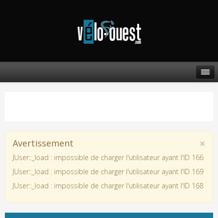
×
Avertissement
JUser::_load : impossible de charger l'utilisateur ayant l'ID 166
JUser::_load : impossible de charger l'utilisateur ayant l'ID 169
JUser::_load : impossible de charger l'utilisateur ayant l'ID 168