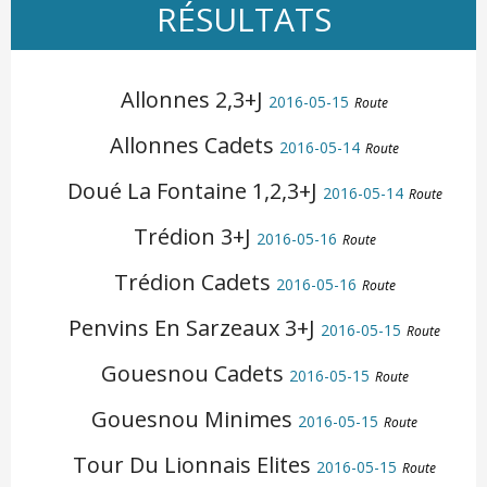
RÉSULTATS
Allonnes 2,3+J
2016-05-15
Route
Allonnes Cadets
2016-05-14
Route
Doué La Fontaine 1,2,3+J
2016-05-14
Route
Trédion 3+J
2016-05-16
Route
Trédion Cadets
2016-05-16
Route
Penvins En Sarzeaux 3+J
2016-05-15
Route
Gouesnou Cadets
2016-05-15
Route
Gouesnou Minimes
2016-05-15
Route
Tour Du Lionnais Elites
2016-05-15
Route