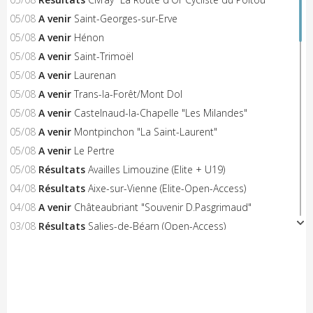
05/08
A venir
Saint-Georges-sur-Erve
05/08
A venir
Hénon
05/08
A venir
Saint-Trimoël
05/08
A venir
Laurenan
05/08
A venir
Trans-la-Forêt/Mont Dol
05/08
A venir
Castelnaud-la-Chapelle "Les Milandes"
05/08
A venir
Montpinchon "La Saint-Laurent"
05/08
A venir
Le Pertre
05/08
Résultats
Availles Limouzine (Elite + U19)
04/08
Résultats
Aixe-sur-Vienne (Elite-Open-Access)
04/08
A venir
Châteaubriant "Souvenir D.Pasgrimaud"
03/08
Résultats
Salies-de-Béarn (Open-Access)
03/08
Résultats
Sévignacq-Thèze (Open-Access)
03/08
A venir
Beauvoir-sur-Mer "Chemin de la Chèvre"
03/08
A venir
Notre-Dame-de-Monts (Critérium)
03/08
Résultats
Kreiz Breizh Elites (Etape 4)