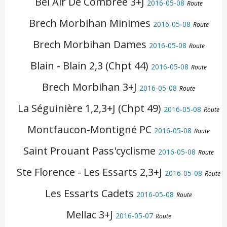
Bel Air De Combrée 3+J
2016-05-08
Route
Brech Morbihan Minimes
2016-05-08
Route
Brech Morbihan Dames
2016-05-08
Route
Blain - Blain 2,3 (Chpt 44)
2016-05-08
Route
Brech Morbihan 3+J
2016-05-08
Route
La Séguinière 1,2,3+J (Chpt 49)
2016-05-08
Route
Montfaucon-Montigné PC
2016-05-08
Route
Saint Prouant Pass'cyclisme
2016-05-08
Route
Ste Florence - Les Essarts 2,3+J
2016-05-08
Route
Les Essarts Cadets
2016-05-08
Route
Mellac 3+J
2016-05-07
Route