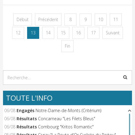
Début
Précédent
8
9
10
11
12
13
14
15
16
17
Suivant
Fin
TOUTE L'INFO
06/08
Engagés
Notre-Dame-de-Monts (Critérium)
06/08
Résultats
Concarneau "Les Filets Bleus"
06/08
Résultats
Combourg "Kritos Romantic"
05/08
Résultats
Civray "La Route d'Or Cycliste du Poitou"