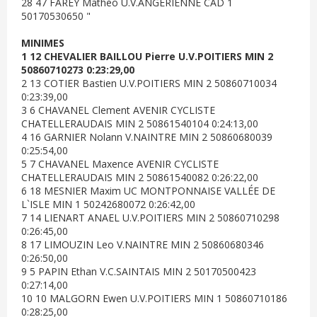
28 47 FAREY Mathéo U.V.ANGERIENNE CAD 1
50170530650 "
MINIMES
1 12 CHEVALIER BAILLOU Pierre U.V.POITIERS MIN 2
50860710273 0:23:29,00
2 13 COTIER Bastien U.V.POITIERS MIN 2 50860710034
0:23:39,00
3 6 CHAVANEL Clement AVENIR CYCLISTE
CHATELLERAUDAIS MIN 2 50861540104 0:24:13,00
4 16 GARNIER Nolann V.NAINTRE MIN 2 50860680039
0:25:54,00
5 7 CHAVANEL Maxence AVENIR CYCLISTE
CHATELLERAUDAIS MIN 2 50861540082 0:26:22,00
6 18 MESNIER Maxim UC MONTPONNAISE VALLÉE DE
L`ISLE MIN 1 50242680072 0:26:42,00
7 14 LIENART ANAEL U.V.POITIERS MIN 2 50860710298
0:26:45,00
8 17 LIMOUZIN Leo V.NAINTRE MIN 2 50860680346
0:26:50,00
9 5 PAPIN Ethan V.C.SAINTAIS MIN 2 50170500423
0:27:14,00
10 10 MALGORN Ewen U.V.POITIERS MIN 1 50860710186
0:28:25,00