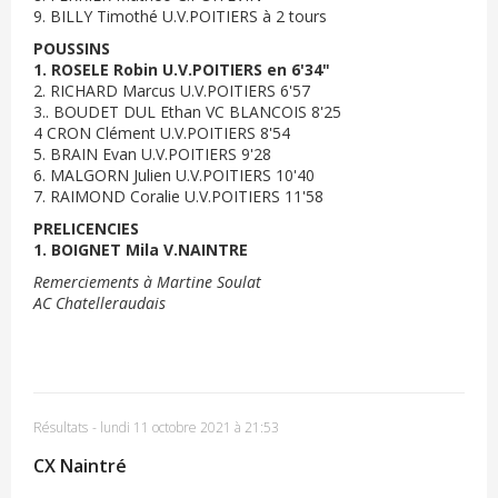
9. BILLY Timothé U.V.POITIERS à 2 tours
POUSSINS
1. ROSELE Robin U.V.POITIERS en 6'34"
2. RICHARD Marcus U.V.POITIERS 6'57
3.. BOUDET DUL Ethan VC BLANCOIS 8'25
4 CRON Clément U.V.POITIERS 8'54
5. BRAIN Evan U.V.POITIERS 9'28
6. MALGORN Julien U.V.POITIERS 10'40
7. RAIMOND Coralie U.V.POITIERS 11'58
PRELICENCIES
1. BOIGNET Mila V.NAINTRE
Remerciements à Martine Soulat
AC Chatelleraudais
Résultats
-
lundi 11 octobre 2021 à 21:53
CX Naintré