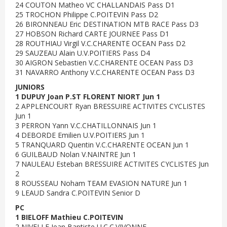
24 COUTON Matheo VC CHALLANDAIS Pass D1
25 TROCHON Philippe C.POITEVIN Pass D2
26 BIRONNEAU Eric DESTINATION MTB RACE Pass D3
27 HOBSON Richard CARTE JOURNEE Pass D1
28 ROUTHIAU Virgil V.C.CHARENTE OCEAN Pass D2
29 SAUZEAU Alain U.V.POITIERS Pass D4
30 AIGRON Sebastien V.C.CHARENTE OCEAN Pass D3
31 NAVARRO Anthony V.C.CHARENTE OCEAN Pass D3
JUNIORS
1 DUPUY Joan P.ST FLORENT NIORT Jun 1
2 APPLENCOURT Ryan BRESSUIRE ACTIVITES CYCLISTES
Jun 1
3 PERRON Yann V.C.CHATILLONNAIS Jun 1
4 DEBORDE Emilien U.V.POITIERS Jun 1
5 TRANQUARD Quentin V.C.CHARENTE OCEAN Jun 1
6 GUILBAUD Nolan V.NAINTRE Jun 1
7 NAULEAU Esteban BRESSUIRE ACTIVITES CYCLISTES Jun
2
8 ROUSSEAU Noham TEAM EVASION NATURE Jun 1
9 LEAUD Sandra C.POITEVIN Senior D
PC
1 BIELOFF Mathieu C.POITEVIN
2 NIVELLE Jean Baptiste U.C.C.VIVONNE