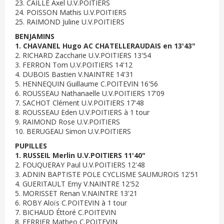
23. CAILLE Axel U.V.POITIERS
24. POISSON Mathis U.V.POITIERS
25. RAIMOND Juline U.V.POITIERS
BENJAMINS
1. CHAVANEL Hugo AC CHATELLERAUDAIS en 13'43"
2. RICHARD Zaccharie U.V.POITIERS 13'54
3. FERRON Tom U.V.POITIERS 14'12
4. DUBOIS Bastien V.NAINTRE 14'31
5. HENNEQUIN Guillaume C.POITEVIN 16'56
6. ROUSSEAU Nathanaelle U.V.POITIERS 17'09
7. SACHOT Clément U.V.POITIERS 17'48
8. ROUSSEAU Eden U.V.POITIERS à 1 tour
9. RAIMOND Rose U.V.POITIERS
10. BERUGEAU Simon U.V.POITIERS
PUPILLES
1. RUSSEIL Merlin U.V.POITIERS 11'40"
2. FOUQUERAY Paul U.V.POITIERS 12'48
3. ADNIN BAPTISTE POLE CYCLISME SAUMUROIS 12'51
4. GUERITAULT Emy V.NAINTRE 12'52
5. MORISSET Renan V.NAINTRE 13'21
6. ROBY Aloïs C.POITEVIN à 1 tour
7. BICHAUD Éttoré C.POITEVIN
8. FERRIER Matheo C.POITEVIN