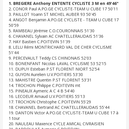
1. BREGIERE Anthony ENTENTE CYCLISTE 3 M en 49'46"
2. CONOR Paul A.PO.GE CYCLISTE-TEAM U CUBE 17 50'11
3. PAILLOT Yoann ST MICHEL AUBER 93 50'45
4. ANGOT Benjamin A.PO.GE CYCLISTE - TEAM U CUBE 17
50'59
5. RAMBEAU Jérémie C.O.COURONNAIS 51'30
6. CHAVANEL Sylvain AC CHATELLERAUDAIS 51'36
7. HAY Bastien C.POITEVIN 51'39
8. LELU Rémi MONTRICHARD VAL DE CHER CYCLISME
51'44
9. PERCEVAULT Teddy CS CHINONAIS 52'03
10. BONENFANT Nicolas LAVAL CYCLISME 53 52'15
11. DUPUY Esteban P.ST FLORENT NIORT 52'54
12. GUYON Aurelien U.V.POITIERS 53'30
13. MAHISTRE Quentin P.ST FLORENT 53'31
14. TROCHON Philippe C.POITEVIN mt
15. PINEAUX Aymeric A C 4 B 54'40
16. LECOEUR Arnaud U.V.POITIERS 55'13
17. TROCHON Christophe C.POITEVIN 55'29
18. CHAVANEL Bertrand AC CHATELLERAUDAIS 55'44
19. DANTON Victor A.PO.GE CYCLISTE-TEAM U CUBE 17 à
1 tour
20. NAULEAU Maxence CYCLE AMICAL CIVRAISIEN