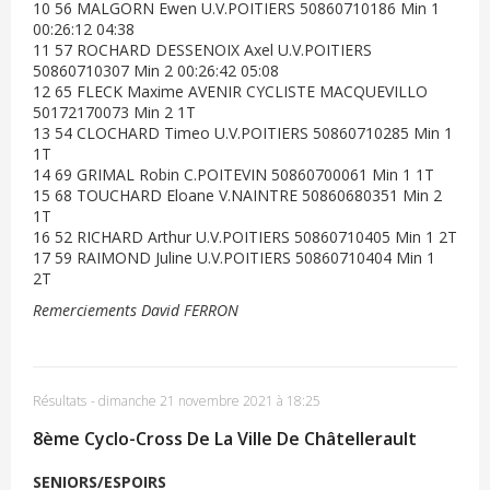
10 56 MALGORN Ewen U.V.POITIERS 50860710186 Min 1
00:26:12 04:38
11 57 ROCHARD DESSENOIX Axel U.V.POITIERS
50860710307 Min 2 00:26:42 05:08
12 65 FLECK Maxime AVENIR CYCLISTE MACQUEVILLO
50172170073 Min 2 1T
13 54 CLOCHARD Timeo U.V.POITIERS 50860710285 Min 1
1T
14 69 GRIMAL Robin C.POITEVIN 50860700061 Min 1 1T
15 68 TOUCHARD Eloane V.NAINTRE 50860680351 Min 2
1T
16 52 RICHARD Arthur U.V.POITIERS 50860710405 Min 1 2T
17 59 RAIMOND Juline U.V.POITIERS 50860710404 Min 1
2T
Remerciements David FERRON
Résultats
-
dimanche 21 novembre 2021 à 18:25
8ème Cyclo-Cross De La Ville De Châtellerault
SENIORS/ESPOIRS