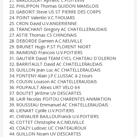
21. BARDOULAT Aymeric C.POITEVIN
22. PHILIPPON Thomas GUIDON MANSLOIS
23. GABORIT Steve US ST PIERRE DES CORPS
24. POINT Valentin V.C.THOUARS
25. CRON David U.V.ANGERIENNE
26. TRANCHANT Gregory AC CHATELLERAUDAIS
27. ASTIE Thomas CS CHINONAIS
28. DEBORDE Damien A.C.NEUVILLE
29. BRUNET Hugo P.ST FLORENT NIORT
30. RAIMOND Francois U.V.POITIERS
31. GAUTIER David TEAM CYCL CHATEAU D`OLERON
32. BARRITAULT David AC CHATELLERAUDAIS
33. GUILLON Jean Luc AC CHATELLERAUDAIS
34. FONTENY Alain J.P.C.LUSSAC à 2 tours
35. COUSIN Louison AC CHATELLERAUDAIS
36. POUPAULT Alexis URT VELO 64
37. BOUTET Jérôme UV DESCARTES
38. LAIR Nicolas POITOU CHARENTES ANIMATION
39. ROUSSEAU Emmanuel AC CHATELLERAUDAIS
40. LIENART Cyrille U.V.POITIERS
41. CHEVALIER BAILLOUFranck U.V.POITIERS
42. COTTET Christophe A.C.NEUVILLE
43. COAZY Ludovic UC CHATEAUROUX
44. GUILLON Noam UV DESCARTES