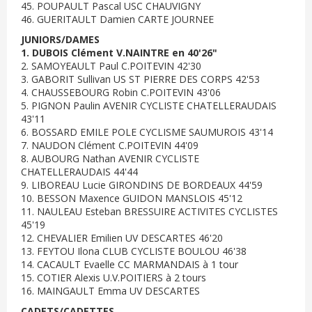
45. POUPAULT Pascal USC CHAUVIGNY
46. GUERITAULT Damien CARTE JOURNEE
JUNIORS/DAMES
1. DUBOIS Clément V.NAINTRE en 40'26"
2. SAMOYEAULT Paul C.POITEVIN 42'30
3. GABORIT Sullivan US ST PIERRE DES CORPS 42'53
4. CHAUSSEBOURG Robin C.POITEVIN 43'06
5. PIGNON Paulin AVENIR CYCLISTE CHATELLERAUDAIS
43'11
6. BOSSARD EMILE POLE CYCLISME SAUMUROIS 43'14
7. NAUDON Clément C.POITEVIN 44'09
8. AUBOURG Nathan AVENIR CYCLISTE
CHATELLERAUDAIS 44'44
9. LIBOREAU Lucie GIRONDINS DE BORDEAUX 44'59
10. BESSON Maxence GUIDON MANSLOIS 45'12
11. NAULEAU Esteban BRESSUIRE ACTIVITES CYCLISTES
45'19
12. CHEVALIER Emilien UV DESCARTES 46'20
13. FEYTOU Ilona CLUB CYCLISTE BOULOU 46'38
14. CACAULT Evaelle CC MARMANDAIS à 1 tour
15. COTIER Alexis U.V.POITIERS à 2 tours
16. MAINGAULT Emma UV DESCARTES
CADETS/CADETTES