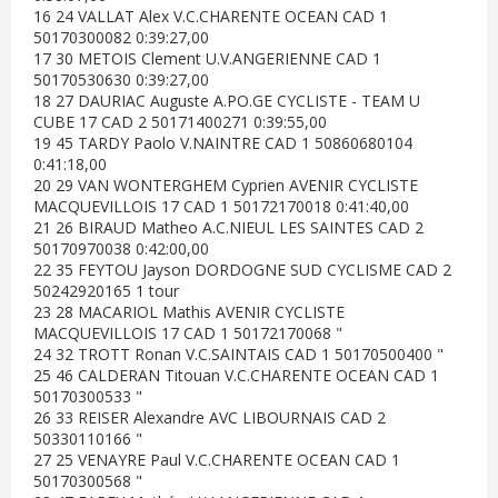
16 24 VALLAT Alex V.C.CHARENTE OCEAN CAD 1
50170300082 0:39:27,00
17 30 METOIS Clement U.V.ANGERIENNE CAD 1
50170530630 0:39:27,00
18 27 DAURIAC Auguste A.PO.GE CYCLISTE - TEAM U
CUBE 17 CAD 2 50171400271 0:39:55,00
19 45 TARDY Paolo V.NAINTRE CAD 1 50860680104
0:41:18,00
20 29 VAN WONTERGHEM Cyprien AVENIR CYCLISTE
MACQUEVILLOIS 17 CAD 1 50172170018 0:41:40,00
21 26 BIRAUD Matheo A.C.NIEUL LES SAINTES CAD 2
50170970038 0:42:00,00
22 35 FEYTOU Jayson DORDOGNE SUD CYCLISME CAD 2
50242920165 1 tour
23 28 MACARIOL Mathis AVENIR CYCLISTE
MACQUEVILLOIS 17 CAD 1 50172170068 "
24 32 TROTT Ronan V.C.SAINTAIS CAD 1 50170500400 "
25 46 CALDERAN Titouan V.C.CHARENTE OCEAN CAD 1
50170300533 "
26 33 REISER Alexandre AVC LIBOURNAIS CAD 2
50330110166 "
27 25 VENAYRE Paul V.C.CHARENTE OCEAN CAD 1
50170300568 "