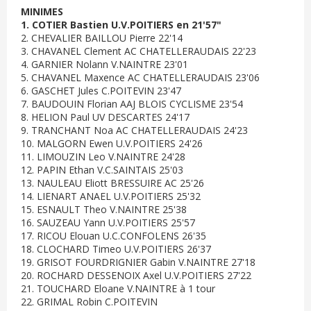
MINIMES
1. COTIER Bastien U.V.POITIERS en 21'57"
2. CHEVALIER BAILLOU Pierre 22'14
3. CHAVANEL Clement AC CHATELLERAUDAIS 22'23
4. GARNIER Nolann V.NAINTRE 23'01
5. CHAVANEL Maxence AC CHATELLERAUDAIS 23'06
6. GASCHET Jules C.POITEVIN 23'47
7. BAUDOUIN Florian AAJ BLOIS CYCLISME 23'54
8. HELION Paul UV DESCARTES 24'17
9. TRANCHANT Noa AC CHATELLERAUDAIS 24'23
10. MALGORN Ewen U.V.POITIERS 24'26
11. LIMOUZIN Leo V.NAINTRE 24'28
12. PAPIN Ethan V.C.SAINTAIS 25'03
13. NAULEAU Eliott BRESSUIRE AC 25'26
14. LIENART ANAEL U.V.POITIERS 25'32
15. ESNAULT Theo V.NAINTRE 25'38
16. SAUZEAU Yann U.V.POITIERS 25'57
17. RICOU Elouan U.C.CONFOLENS 26'35
18. CLOCHARD Timeo U.V.POITIERS 26'37
19. GRISOT FOURDRIGNIER Gabin V.NAINTRE 27'18
20. ROCHARD DESSENOIX Axel U.V.POITIERS 27'22
21. TOUCHARD Eloane V.NAINTRE à 1 tour
22. GRIMAL Robin C.POITEVIN