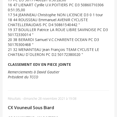
16 47 LIENART Cyrille U.V.POITIERS PC D3 50860710306
0:51:35,00
17 54 JEANNEAU Christophe NON LICENCIE D3 0 1 tour
18 44 ROUSSEAU Emmanuel AVENIR CYCLISTE
CHATELLERAUDAIS PC D4 50861540442 "
19 37 BOUILLER Patrice LA ROUE LIBRE SAVINOISE PC D3
50172330014 "
20 38 BERARDI Samuel V.C.CHARENTE OCEAN PC D3
50170300468 "
21 32 MENANTEAU Jean François TEAM CYCLISTE LE
CHATEAU D`OLERON PC D2 50172380020 "
CLASSEMENT EDV EN PIECE JOINTE
Remerciements à David Gautier
Président du TCCO
Résultats
-
dimanche 28 novembre 2021 à 19:08
CX Vouneuil Sous Biard