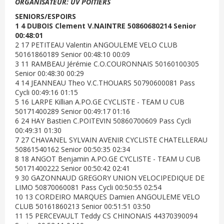
ORGANISATEUR: UV POITIERS
SENIORS/ESPOIRS
1 4 DUBOIS Clement V.NAINTRE 50860680214 Senior
00:48:01
2 17 PETITEAU Valentin ANGOULEME VELO CLUB
50161860189 Senior 00:48:10 00:09
3 11 RAMBEAU Jérémie C.O.COURONNAIS 50160100305
Senior 00:48:30 00:29
4 14 JEANNEAU Theo V.C.THOUARS 50790600081 Pass
Cycli 00:49:16 01:15
5 16 LARPE Killian A.PO.GE CYCLISTE - TEAM U CUB
50171400289 Senior 00:49:17 01:16
6 24 HAY Bastien C.POITEVIN 50860700609 Pass Cycli
00:49:31 01:30
7 27 CHAVANEL SYLVAIN AVENIR CYCLISTE CHATELLERAU
50861540162 Senior 00:50:35 02:34
8 18 ANGOT Benjamin A.PO.GE CYCLISTE - TEAM U CUB
50171400222 Senior 00:50:42 02:41
9 30 GAZONNAUD GREGORY UNION VELOCIPEDIQUE DE
LIMO 50870060081 Pass Cycli 00:50:55 02:54
10 13 CORDEIRO MARQUES Damien ANGOULEME VELO
CLUB 50161860213 Senior 00:51:51 03:50
11 15 PERCEVAULT Teddy CS CHINONAIS 44370390094