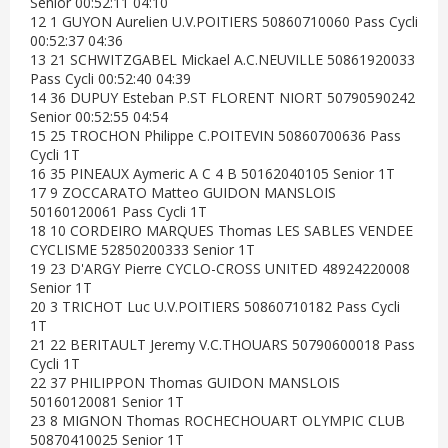
Senior 00:52:11 04:10
12 1 GUYON Aurelien U.V.POITIERS 50860710060 Pass Cycli
00:52:37 04:36
13 21 SCHWITZGABEL Mickael A.C.NEUVILLE 50861920033
Pass Cycli 00:52:40 04:39
14 36 DUPUY Esteban P.ST FLORENT NIORT 50790590242
Senior 00:52:55 04:54
15 25 TROCHON Philippe C.POITEVIN 50860700636 Pass
Cycli 1T
16 35 PINEAUX Aymeric A C 4 B 50162040105 Senior 1T
17 9 ZOCCARATO Matteo GUIDON MANSLOIS
50160120061 Pass Cycli 1T
18 10 CORDEIRO MARQUES Thomas LES SABLES VENDEE
CYCLISME 52850200333 Senior 1T
19 23 D'ARGY Pierre CYCLO-CROSS UNITED 48924220008
Senior 1T
20 3 TRICHOT Luc U.V.POITIERS 50860710182 Pass Cycli
1T
21 22 BERITAULT Jeremy V.C.THOUARS 50790600018 Pass
Cycli 1T
22 37 PHILIPPON Thomas GUIDON MANSLOIS
50160120081 Senior 1T
23 8 MIGNON Thomas ROCHECHOUART OLYMPIC CLUB
50870410025 Senior 1T