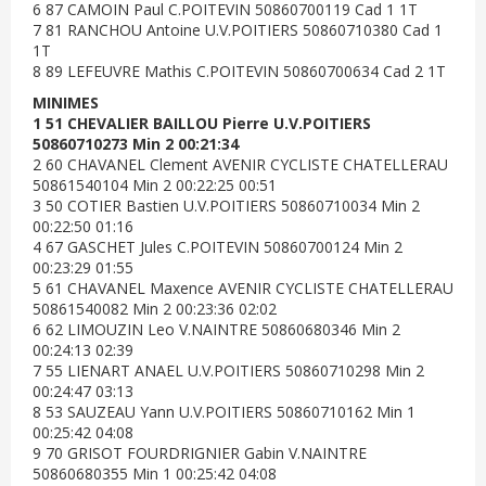
6 87 CAMOIN Paul C.POITEVIN 50860700119 Cad 1 1T
7 81 RANCHOU Antoine U.V.POITIERS 50860710380 Cad 1
1T
8 89 LEFEUVRE Mathis C.POITEVIN 50860700634 Cad 2 1T
MINIMES
1 51 CHEVALIER BAILLOU Pierre U.V.POITIERS
50860710273 Min 2 00:21:34
2 60 CHAVANEL Clement AVENIR CYCLISTE CHATELLERAU
50861540104 Min 2 00:22:25 00:51
3 50 COTIER Bastien U.V.POITIERS 50860710034 Min 2
00:22:50 01:16
4 67 GASCHET Jules C.POITEVIN 50860700124 Min 2
00:23:29 01:55
5 61 CHAVANEL Maxence AVENIR CYCLISTE CHATELLERAU
50861540082 Min 2 00:23:36 02:02
6 62 LIMOUZIN Leo V.NAINTRE 50860680346 Min 2
00:24:13 02:39
7 55 LIENART ANAEL U.V.POITIERS 50860710298 Min 2
00:24:47 03:13
8 53 SAUZEAU Yann U.V.POITIERS 50860710162 Min 1
00:25:42 04:08
9 70 GRISOT FOURDRIGNIER Gabin V.NAINTRE
50860680355 Min 1 00:25:42 04:08