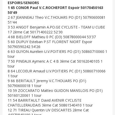
ESPOIRS/SENIORS
1 65 CONOR Paul V.C.ROCHEFORT Espoir 50170450163
50'49
2 67 JEANNEAU Theo V.C.THOUARS PO (D1) 50790600081
51'44
3 53 ANGOT Benjamin A.PO.GE CYCLISTE - TEAM U CUBE
17 2ème Cat 50171400222 52'30
4 68 BIELOFF Mathieu 0 PC (D3) 50878000044 53'37
5 60 DUPUY Esteban P.ST FLORENT NIORT Espoir
50790590242 54'26
6 63 GUYON Aurelien U.V.POITIERS PO (D1) 50860710060 1
tour
7 50 PINEAUX Aymeric A C 4 B 3ème Cat 50162040105 1
tour
8 64 LECOEUR Arnaud U.V.POITIERS PC (D1) 50860710066
1 tour
9 66 BERITAULT Jeremy V.C.THOUARS PO (D1)
50790600018 1 tour
10 59 ZOCCARATO Matteo GUIDON MANSLOIS PO (D1)
50160120061 1 tour
11 54 BARRITAULT David AVENIR CYCLISTE
CHATELLERAUDAIS 3ème Cat 50861540410 1 tour
12 71 TIREAU Quentin UV DESCARTES 2ème Cat
44370840190 1 tour