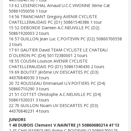
13 62 LESENECHAL Arnaud U.C.C.VIVONNE 3ème Cat
50861050056 1 tour
14 56 TRANCHANT Gregory AVENIR CYCLISTE
CHATELLERAUDAIS PC (D1) 50861540386 1 tour
15 52 DEBORDE Damien A.C.NEUVILLE PC (D2)
50861920003 2 tours
16 57 GUILLON Jean Luc C.POITEVIN PC (D2) 50860700558
2 tours
17 61 GAUTIER David TEAM CYCLISTE LE CHATEAU
D`OLERON PC (D4) 50172380001 2 tours
18 55 COUSIN Louison AVENIR CYCLISTE
CHATELLERAUDAIS PO (D1) 50861540430 2 tours
19 69 BOUTET Jérôme UV DESCARTES PC (D3)
44370840030 3 tours
20 72 ROUSSEAU Emmanuel U.V.POITIERS PC (D4)
50860710290 3 tours
21 51 COTTET Christophe A.C.NEUVILLE PC (D4)
50861920031 3 tours
22 70 GUILLON Noam UV DESCARTES PC (D3)
44370840231 4 tours
JUNIORS
1 40 DUBOIS Clement V.NAINTRE J1 50860680214 41'13
2 41 CHAUSSEBOURG Robin C.POITEVIN J2 50860700125