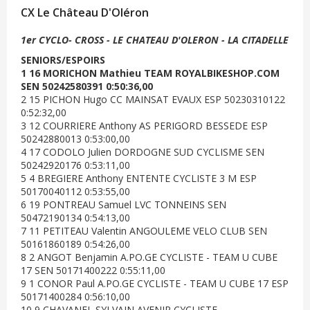
CX Le Château D'Oléron
1er CYCLO- CROSS - LE CHATEAU D'OLERON - LA CITADELLE
SENIORS/ESPOIRS
1 16 MORICHON Mathieu TEAM ROYALBIKESHOP.COM
SEN 50242580391 0:50:36,00
2 15 PICHON Hugo CC MAINSAT EVAUX ESP 50230310122
0:52:32,00
3 12 COURRIERE Anthony AS PERIGORD BESSEDE ESP
50242880013 0:53:00,00
4 17 CODOLO Julien DORDOGNE SUD CYCLISME SEN
50242920176 0:53:11,00
5 4 BREGIERE Anthony ENTENTE CYCLISTE 3 M ESP
50170040112 0:53:55,00
6 19 PONTREAU Samuel LVC TONNEINS SEN
50472190134 0:54:13,00
7 11 PETITEAU Valentin ANGOULEME VELO CLUB SEN
50161860189 0:54:26,00
8 2 ANGOT Benjamin A.PO.GE CYCLISTE - TEAM U CUBE
17 SEN 50171400222 0:55:11,00
9 1 CONOR Paul A.PO.GE CYCLISTE - TEAM U CUBE 17 ESP
50171400284 0:56:10,00
10 9 CHAVANEL SYLVAIN AVENIR CYCLISTE