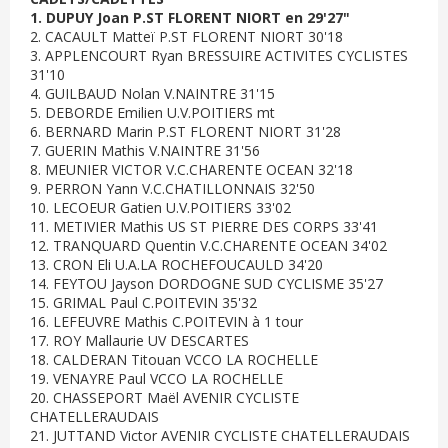
1. DUPUY Joan P.ST FLORENT NIORT en 29'27"
2. CACAULT Matteï P.ST FLORENT NIORT 30'18
3. APPLENCOURT Ryan BRESSUIRE ACTIVITES CYCLISTES
31'10
4. GUILBAUD Nolan V.NAINTRE 31'15
5. DEBORDE Emilien U.V.POITIERS mt
6. BERNARD Marin P.ST FLORENT NIORT 31'28
7. GUERIN Mathis V.NAINTRE 31'56
8. MEUNIER VICTOR V.C.CHARENTE OCEAN 32'18
9. PERRON Yann V.C.CHATILLONNAIS 32'50
10. LECOEUR Gatien U.V.POITIERS 33'02
11. METIVIER Mathis US ST PIERRE DES CORPS 33'41
12. TRANQUARD Quentin V.C.CHARENTE OCEAN 34'02
13. CRON Eli U.A.LA ROCHEFOUCAULD 34'20
14. FEYTOU Jayson DORDOGNE SUD CYCLISME 35'27
15. GRIMAL Paul C.POITEVIN 35'32
16. LEFEUVRE Mathis C.POITEVIN à 1 tour
17. ROY Mallaurie UV DESCARTES
18. CALDERAN Titouan VCCO LA ROCHELLE
19. VENAYRE Paul VCCO LA ROCHELLE
20. CHASSEPORT Maël AVENIR CYCLISTE
CHATELLERAUDAIS
21. JUTTAND Victor AVENIR CYCLISTE CHATELLERAUDAIS