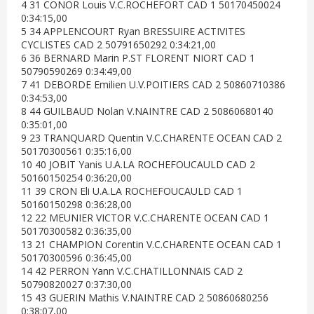
4 31 CONOR Louis V.C.ROCHEFORT CAD 1 50170450024
0:34:15,00
5 34 APPLENCOURT Ryan BRESSUIRE ACTIVITES
CYCLISTES CAD 2 50791650292 0:34:21,00
6 36 BERNARD Marin P.ST FLORENT NIORT CAD 1
50790590269 0:34:49,00
7 41 DEBORDE Emilien U.V.POITIERS CAD 2 50860710386
0:34:53,00
8 44 GUILBAUD Nolan V.NAINTRE CAD 2 50860680140
0:35:01,00
9 23 TRANQUARD Quentin V.C.CHARENTE OCEAN CAD 2
50170300561 0:35:16,00
10 40 JOBIT Yanis U.A.LA ROCHEFOUCAULD CAD 2
50160150254 0:36:20,00
11 39 CRON Eli U.A.LA ROCHEFOUCAULD CAD 1
50160150298 0:36:28,00
12 22 MEUNIER VICTOR V.C.CHARENTE OCEAN CAD 1
50170300582 0:36:35,00
13 21 CHAMPION Corentin V.C.CHARENTE OCEAN CAD 1
50170300596 0:36:45,00
14 42 PERRON Yann V.C.CHATILLONNAIS CAD 2
50790820027 0:37:30,00
15 43 GUERIN Mathis V.NAINTRE CAD 2 50860680256
0:38:07,00