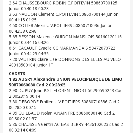
2 64 CHAUSSEBOURG ROBIN C.POITEVIN 50860700125
Junior 00:40:18 00:28
3 63 NAUDON Clement C.POITEVIN 50860700144 Junior
00:41:15 01:25
4 60 COTIER Alexis U.V.POITIERS 50860710036 Junior
00:42:38 02:48
5 65 BESSON Maxence GUIDON MANSLOIS 50160120116
Junior 00:44:16 04:26
6 61 CACAULT Evaelle CC MARMANDAIS 50472070722
Junior 00:44:25 04:35
7 20 VAUTRIN Claire Lise DONNONS DES ELLES AU VELO -
48913500104 Junior 1T
CADETS
1 82 AUGRY Alexandre UNION VELOCIPEDIQUE DE LIMO
50870060080 Cad 2 00:28:05
2 90 DUPUY Joan P.ST FLORENT NIORT 50790590243 Cad
2 00:28:19 00:14
3 80 DEBORDE Emilien U.V.POITIERS 50860710386 Cad 2
00:28:20 00:15
4 85 GUILBAUD Nolan V.NAINTRE 50860680140 Cad 2
00:30:02 01:57
5 86 CHAUSSE Valentin AC BAS-BERRY 44361020232 Cad 2
00:32:14 04:09