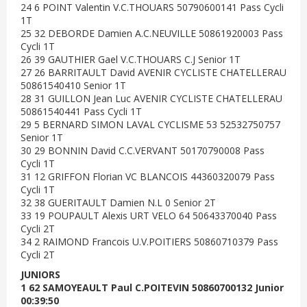
24 6 POINT Valentin V.C.THOUARS 50790600141 Pass Cycli
1T
25 32 DEBORDE Damien A.C.NEUVILLE 50861920003 Pass
Cycli 1T
26 39 GAUTHIER Gael V.C.THOUARS C.J Senior 1T
27 26 BARRITAULT David AVENIR CYCLISTE CHATELLERAU
50861540410 Senior 1T
28 31 GUILLON Jean Luc AVENIR CYCLISTE CHATELLERAU
50861540441 Pass Cycli 1T
29 5 BERNARD SIMON LAVAL CYCLISME 53 52532750757
Senior 1T
30 29 BONNIN David C.C.VERVANT 50170790008 Pass
Cycli 1T
31 12 GRIFFON Florian VC BLANCOIS 44360320079 Pass
Cycli 1T
32 38 GUERITAULT Damien N.L 0 Senior 2T
33 19 POUPAULT Alexis URT VELO 64 50643370040 Pass
Cycli 2T
34 2 RAIMOND Francois U.V.POITIERS 50860710379 Pass
Cycli 2T
JUNIORS
1 62 SAMOYEAULT Paul C.POITEVIN 50860700132 Junior
00:39:50