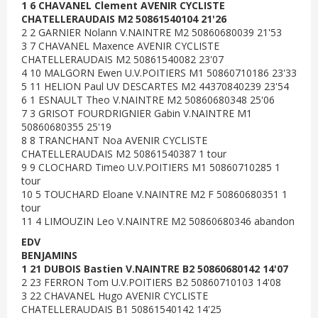
1 6 CHAVANEL Clement AVENIR CYCLISTE
CHATELLERAUDAIS M2 50861540104 21'26
2 2 GARNIER Nolann V.NAINTRE M2 50860680039 21'53
3 7 CHAVANEL Maxence AVENIR CYCLISTE
CHATELLERAUDAIS M2 50861540082 23'07
4 10 MALGORN Ewen U.V.POITIERS M1 50860710186 23'33
5 11 HELION Paul UV DESCARTES M2 44370840239 23'54
6 1 ESNAULT Theo V.NAINTRE M2 50860680348 25'06
7 3 GRISOT FOURDRIGNIER Gabin V.NAINTRE M1
50860680355 25'19
8 8 TRANCHANT Noa AVENIR CYCLISTE
CHATELLERAUDAIS M2 50861540387 1 tour
9 9 CLOCHARD Timeo U.V.POITIERS M1 50860710285 1
tour
10 5 TOUCHARD Eloane V.NAINTRE M2 F 50860680351 1
tour
11 4 LIMOUZIN Leo V.NAINTRE M2 50860680346 abandon
EDV
BENJAMINS
1 21 DUBOIS Bastien V.NAINTRE B2 50860680142 14'07
2 23 FERRON Tom U.V.POITIERS B2 50860710103 14'08
3 22 CHAVANEL Hugo AVENIR CYCLISTE
CHATELLERAUDAIS B1 50861540142 14'25