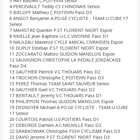
3 HAY Bastien C.POITEVIN Senior
4 PERCEVAULT Teddy CS CHINONAIS Senior
5 BIELOFF Mathieu C.POITEVIN Pass D3
6 ANGOT Benjamin A.PO.GE CYCLISTE - TEAM U CUBE 17
Senior
7 MAHISTRE Quentin P.ST FLORENT NIORT Espoir
8 NIVELLE Jean Baptiste U.C.C.VIVONNE Pass D1
9 NAULEAU Maxence CYCLE AMICAL CIVRAISIEN Espoir
10 DUPUY Esteban P.ST FLORENT NIORT Espoir
11 ZOCCARATO Matteo GUIDON MANSLOIS Espoir
12 SAUVIGNON CHRISTOPHE LA PEDALE JONZACAISE
Pass D4
13 GAUTHIER Pierrick V.C.THOUARS Pass D2
14 TROCHON Christophe C.POITEVIN Pass D3
15 PEREZ Thomas TEAM SAINT SAUVEUR Senior
16 GAUTHIER Gael V.C.THOUARS Pass D2
17 BERITAULT Jeremy V.C.THOUARS Pass D1
18 PHILIPPON Thomas GUIDON MANSLOIS Espoir
19 DESNOYER Michael A.PO.GE CYCLISTE - TEAM U CUBE
17 Senior
20 COURTOIS Patrick U.V.POITIERS Pass D1
21 DEBORDE Damien A.C.NEUVILLE Pass D2
22 GRABKOWIAK Christophe FSSH CYCLISME Pass D3
23 DAVID Jerome P.ST FLORENT NIORT Pass D3