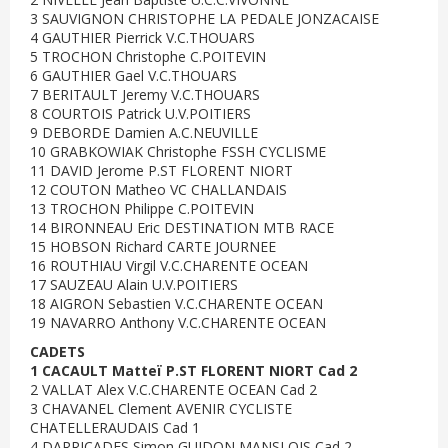
3 SAUVIGNON CHRISTOPHE LA PEDALE JONZACAISE
4 GAUTHIER Pierrick V.C.THOUARS
5 TROCHON Christophe C.POITEVIN
6 GAUTHIER Gael V.C.THOUARS
7 BERITAULT Jeremy V.C.THOUARS
8 COURTOIS Patrick U.V.POITIERS
9 DEBORDE Damien A.C.NEUVILLE
10 GRABKOWIAK Christophe FSSH CYCLISME
11 DAVID Jerome P.ST FLORENT NIORT
12 COUTON Matheo VC CHALLANDAIS
13 TROCHON Philippe C.POITEVIN
14 BIRONNEAU Eric DESTINATION MTB RACE
15 HOBSON Richard CARTE JOURNEE
16 ROUTHIAU Virgil V.C.CHARENTE OCEAN
17 SAUZEAU Alain U.V.POITIERS
18 AIGRON Sebastien V.C.CHARENTE OCEAN
19 NAVARRO Anthony V.C.CHARENTE OCEAN
CADETS
1 CACAULT Matteï P.ST FLORENT NIORT Cad 2
2 VALLAT Alex V.C.CHARENTE OCEAN Cad 2
3 CHAVANEL Clement AVENIR CYCLISTE
CHATELLERAUDAIS Cad 1
4 DARRICADES Simon GUIDON MANSLOIS Cad 2