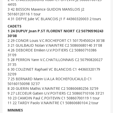
44'05
3 42 BESSON Maxence GUIDON MANSLOIS J2
50160120116 1 tour
4 31 DEPYE Julie VC BLANCOIS J1 F 44360320003 2 tours
CADETS
1 24 DUPUY Joan P.ST FLORENT NIORT C2 50790590243
30'08
2 29 CONOR Louis V.C.ROCHEFORT C1 50170450024 30'38
3 21 GUILBAUD Nolan V.NAINTRE C2 50860680140 31'08
4 26 DEBORDE Emilien U.V.POITIERS C2 50860710386
31'09
5 28 PERRON Yann V.C.CHATILLONNAIS C2 50790820027
31'35
6 30 COUZINET Raphaël VC BLANCOIS C1 44360320179
32'09
7 25 BERNARD Marin U.A.LA ROCHEFOUCAULD C1
50160150098 32'37
8 20 GUERIN Mathis V.NAINTRE C2 50860680256 32'59
9 27 LECOEUR Gatien U.V.POITIERS C2 50860710106 33'21
10 23 CAMOIN Paul C.POITEVIN C1 50860700119 1 tour
11 22 TARDY Paolo V.NAINTRE C1 50860680104 2 tour
MINIMES