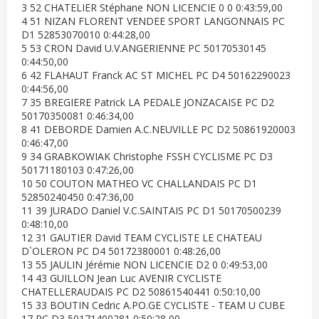
3 52 CHATELIER Stéphane NON LICENCIE 0 0 0:43:59,00
4 51 NIZAN FLORENT VENDEE SPORT LANGONNAIS PC
D1 52853070010 0:44:28,00
5 53 CRON David U.V.ANGERIENNE PC 50170530145
0:44:50,00
6 42 FLAHAUT Franck AC ST MICHEL PC D4 50162290023
0:44:56,00
7 35 BREGIERE Patrick LA PEDALE JONZACAISE PC D2
50170350081 0:46:34,00
8 41 DEBORDE Damien A.C.NEUVILLE PC D2 50861920003
0:46:47,00
9 34 GRABKOWIAK Christophe FSSH CYCLISME PC D3
50171180103 0:47:26,00
10 50 COUTON MATHEO VC CHALLANDAIS PC D1
52850240450 0:47:36,00
11 39 JURADO Daniel V.C.SAINTAIS PC D1 50170500239
0:48:10,00
12 31 GAUTIER David TEAM CYCLISTE LE CHATEAU
D`OLERON PC D4 50172380001 0:48:26,00
13 55 JAULIN Jérémie NON LICENCIE D2 0 0:49:53,00
14 43 GUILLON Jean Luc AVENIR CYCLISTE
CHATELLERAUDAIS PC D2 50861540441 0:50:10,00
15 33 BOUTIN Cedric A.PO.GE CYCLISTE - TEAM U CUBE
17 PC D3 50171400281 0:50:28,00