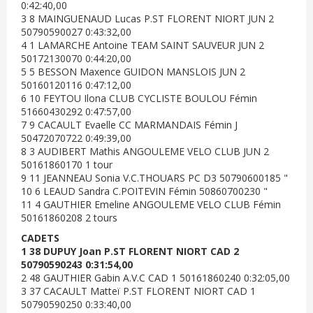
0:42:40,00
3 8 MAINGUENAUD Lucas P.ST FLORENT NIORT JUN 2
50790590027 0:43:32,00
4 1 LAMARCHE Antoine TEAM SAINT SAUVEUR JUN 2
50172130070 0:44:20,00
5 5 BESSON Maxence GUIDON MANSLOIS JUN 2
50160120116 0:47:12,00
6 10 FEYTOU Ilona CLUB CYCLISTE BOULOU Fémin
51660430292 0:47:57,00
7 9 CACAULT Evaelle CC MARMANDAIS Fémin J
50472070722 0:49:39,00
8 3 AUDIBERT Mathis ANGOULEME VELO CLUB JUN 2
50161860170 1 tour
9 11 JEANNEAU Sonia V.C.THOUARS PC D3 50790600185 "
10 6 LEAUD Sandra C.POITEVIN Fémin 50860700230 "
11 4 GAUTHIER Emeline ANGOULEME VELO CLUB Fémin
50161860208 2 tours
CADETS
1 38 DUPUY Joan P.ST FLORENT NIORT CAD 2
50790590243 0:31:54,00
2 48 GAUTHIER Gabin A.V.C CAD 1 50161860240 0:32:05,00
3 37 CACAULT Matteï P.ST FLORENT NIORT CAD 1
50790590250 0:33:40,00