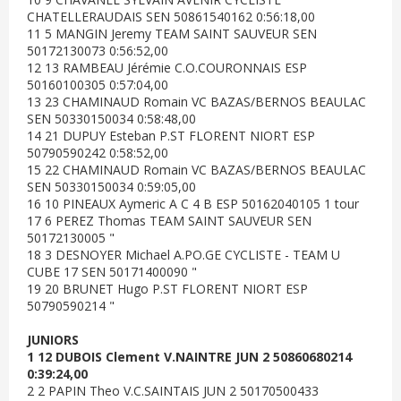
CHATELLERAUDAIS SEN 50861540162 0:56:18,00
11 5 MANGIN Jeremy TEAM SAINT SAUVEUR SEN
50172130073 0:56:52,00
12 13 RAMBEAU Jérémie C.O.COURONNAIS ESP
50160100305 0:57:04,00
13 23 CHAMINAUD Romain VC BAZAS/BERNOS BEAULAC
SEN 50330150034 0:58:48,00
14 21 DUPUY Esteban P.ST FLORENT NIORT ESP
50790590242 0:58:52,00
15 22 CHAMINAUD Romain VC BAZAS/BERNOS BEAULAC
SEN 50330150034 0:59:05,00
16 10 PINEAUX Aymeric A C 4 B ESP 50162040105 1 tour
17 6 PEREZ Thomas TEAM SAINT SAUVEUR SEN
50172130005 "
18 3 DESNOYER Michael A.PO.GE CYCLISTE - TEAM U
CUBE 17 SEN 50171400090 "
19 20 BRUNET Hugo P.ST FLORENT NIORT ESP
50790590214 "
JUNIORS
1 12 DUBOIS Clement V.NAINTRE JUN 2 50860680214
0:39:24,00
2 2 PAPIN Theo V.C.SAINTAIS JUN 2 50170500433