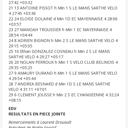
27:42 +03:32
21 13 ANTOINE PISSOT h Min 1 S LE MANS SARTHE VELO
4 27:45 +03:36
22 24 ELOISE DOLAINE d Min 1D EC MAYENNAISE 4 28:06
+03:57
23 27 MANOAH TROUSSIER h Min 1 EC MAYENNAISE 4
28:54 +04:44
24 8 ADRIEN BIGNON h Min 2 S LE MANS SARTHE VELO 4
29:15 +05:05
25 10 Ethan GONZALEZ COSNEAU h Min 2 S LE MANS
SARTHE VELO 4 29:27 +05:17
26 20 NOLAN PERROUX h Min 1 S VELO CLUB BELINOIS 4
29:35 +05:25
27 9 AMAURY DURAND h Min 1 S LE MANS SARTHE VELO
4 29:54 +05:44
28 7 ANDREA BESNARD d Min 1D S LE MANS SARTHE
VELO 4 31:11 +07:01
29 6 CLEMENT JOUSSE h Min 2 S EC CHANGEENNE 4 32:24
+08:15
EDV
RESULTATS EN PIECE JOINTE
Remerciements à Laurent Drouault
Président de Brette Sportif