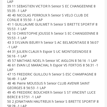
LAP
39 11 SEBASTIEN VICTOR h Senior S EC CHANGEENNE 8
55:35 -1 LAP
40 40 NICOLAS PERROUX h Senior S VELO CLUB DE
CONLIE 8 55:50 -1 LAP
41 1 GUILLAUME GUILMET h Senior S BRETTE SPORTIF 8
55:53 -1 LAP
42 10 CHRISTOPHE JOUSSE h Senior S EC CHANGEENNE 8
55:53 -1 LAP
43 3 SYLVAIN BEURY h Senior S AC BELMONTAISE 8 56:07
-1 LAP
44 31 JULIEN CLAUX h Espoir S UC MONTGESNOISE 8
56:16 -1 LAP
45 57 MATHIAS NOEL h Senior VC AIGLON 8 56:16 -1 LAP
46 61 EVAN LE MARACHAL h Espoir VS FERTOIS 8 56:31 -1
LAP
47 15 FREDERIC GUILLOU h Senior S ESC CHAMPAGNE 8
56:49 -1 LAP
48 46 Pierre MOUSSUS h Senior CLUB AVENIR SAINT
GEORGES 8 56:53 -1 LAP
49 45 FREDERIC BOUCHER h Senior S ST VINCENT LUCE
BERCE 8 57:51 -1 LAP
50 2 JONATHAN HAUTREUX h Senior S BRETTE SPORTIF 8
58:28 -1 LAP