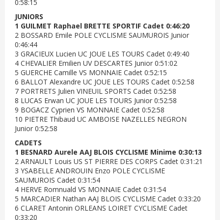
0:58:15
JUNIORS
1 GUILMET Raphael BRETTE SPORTIF Cadet 0:46:20
2 BOSSARD Emile POLE CYCLISME SAUMUROIS Junior
0:46:44
3 GRACIEUX Lucien UC JOUE LES TOURS Cadet 0:49:40
4 CHEVALIER Emilien UV DESCARTES Junior 0:51:02
5 GUERCHE Camille VS MONNAIE Cadet 0:52:15
6 BALLOT Alexandre UC JOUE LES TOURS Cadet 0:52:58
7 PORTRETS Julien VINEUIL SPORTS Cadet 0:52:58
8 LUCAS Erwan UC JOUE LES TOURS Junior 0:52:58
9 BOGACZ Cyprien VS MONNAIE Cadet 0:52:58
10 PIETRE Thibaud UC AMBOISE NAZELLES NEGRON
Junior 0:52:58
CADETS
1 BESNARD Aurele AAJ BLOIS CYCLISME Minime 0:30:13
2 ARNAULT Louis US ST PIERRE DES CORPS Cadet 0:31:21
3 YSABELLE ANDROUIN Enzo POLE CYCLISME
SAUMUROIS Cadet 0:31:54
4 HERVE Romnuald VS MONNAIE Cadet 0:31:54
5 MARCADIER Nathan AAJ BLOIS CYCLISME Cadet 0:33:20
6 CLARET Antonin ORLEANS LOIRET CYCLISME Cadet
0:33:20