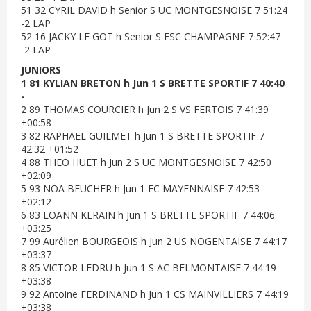
51 32 CYRIL DAVID h Senior S UC MONTGESNOISE 7 51:24
-2 LAP
52 16 JACKY LE GOT h Senior S ESC CHAMPAGNE 7 52:47
-2 LAP
JUNIORS
1 81 KYLIAN BRETON h Jun 1 S BRETTE SPORTIF 7 40:40
-
2 89 THOMAS COURCIER h Jun 2 S VS FERTOIS 7 41:39
+00:58
3 82 RAPHAEL GUILMET h Jun 1 S BRETTE SPORTIF 7
42:32 +01:52
4 88 THEO HUET h Jun 2 S UC MONTGESNOISE 7 42:50
+02:09
5 93 NOA BEUCHER h Jun 1 EC MAYENNAISE 7 42:53
+02:12
6 83 LOANN KERAIN h Jun 1 S BRETTE SPORTIF 7 44:06
+03:25
7 99 Aurélien BOURGEOIS h Jun 2 US NOGENTAISE 7 44:17
+03:37
8 85 VICTOR LEDRU h Jun 1 S AC BELMONTAISE 7 44:19
+03:38
9 92 Antoine FERDINAND h Jun 1 CS MAINVILLIERS 7 44:19
+03:38