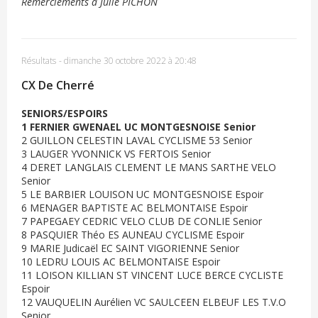
Remerciements à Julie PICHON
Résultats
-
dimanche 30 octobre 2022 à 20:48
CX De Cherré
SENIORS/ESPOIRS
1 FERNIER GWENAEL UC MONTGESNOISE Senior
2 GUILLON CELESTIN LAVAL CYCLISME 53 Senior
3 LAUGER YVONNICK VS FERTOIS Senior
4 DERET LANGLAIS CLEMENT LE MANS SARTHE VELO
Senior
5 LE BARBIER LOUISON UC MONTGESNOISE Espoir
6 MENAGER BAPTISTE AC BELMONTAISE Espoir
7 PAPEGAEY CEDRIC VELO CLUB DE CONLIE Senior
8 PASQUIER Théo ES AUNEAU CYCLISME Espoir
9 MARIE Judicaël EC SAINT VIGORIENNE Senior
10 LEDRU LOUIS AC BELMONTAISE Espoir
11 LOISON KILLIAN ST VINCENT LUCE BERCE CYCLISTE
Espoir
12 VAUQUELIN Aurélien VC SAULCEEN ELBEUF LES T.V.O
Senior