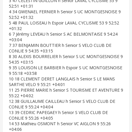
3 47 CELESTIN GUILLON h Senior LAVAL CYCLISME 53 9
52:51 +01:31
4 34 GWENAEL FERNIER h Senior S UC MONTGESNOISE 9
52:52 +01:32
5 48 PAUL LOISEAU h Espoir LAVAL CYCLISME 53 9 52:52
+01:32
6 7 Jérémy LEVEAU h Senior S AC BELMONTAISE 9 54:24
+03:04
7 37 BENJAMIN BOUTTIER h Senior S VELO CLUB DE
CONLIE 9 54:35 +03:15
8 30 ALEXIS BOURRELIER h Senior S UC MONTGESNOISE 9
54:35 +03:15
9 35 LOUISON LE BARBIER h Espoir S UC MONTGESNOISE
9 55:18 +03:58
10 18 CLEMENT DERET LANGLAIS h Senior S LE MANS
SARTHE VELO 9 55:21 +04:01
11 25 PIERRE MARIE h Senior S TOURISME ET AVENTURE 9
55:22 +04:02
12 38 GUILLAUME CAILLEAU h Senior S VELO CLUB DE
CONLIE 9 55:24 +04:04
13 39 CEDRIC PAPEGAEY h Senior S VELO CLUB DE
CONLIE 9 55:26 +04:05
14 53 Mathieu OSMONT h Senior VC AIGLON 9 55:26
+04:06