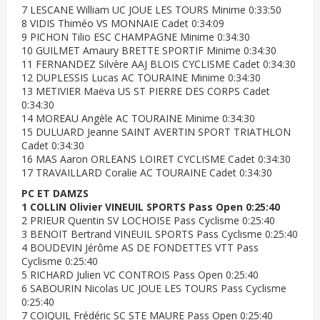
7 LESCANE William UC JOUE LES TOURS Minime 0:33:50
8 VIDIS Thiméo VS MONNAIE Cadet 0:34:09
9 PICHON Tilio ESC CHAMPAGNE Minime 0:34:30
10 GUILMET Amaury BRETTE SPORTIF Minime 0:34:30
11 FERNANDEZ Silvère AAJ BLOIS CYCLISME Cadet 0:34:30
12 DUPLESSIS Lucas AC TOURAINE Minime 0:34:30
13 METIVIER Maëva US ST PIERRE DES CORPS Cadet
0:34:30
14 MOREAU Angèle AC TOURAINE Minime 0:34:30
15 DULUARD Jeanne SAINT AVERTIN SPORT TRIATHLON
Cadet 0:34:30
16 MAS Aaron ORLEANS LOIRET CYCLISME Cadet 0:34:30
17 TRAVAILLARD Coralie AC TOURAINE Cadet 0:34:30
PC ET DAMZS
1 COLLIN Olivier VINEUIL SPORTS Pass Open 0:25:40
2 PRIEUR Quentin SV LOCHOISE Pass Cyclisme 0:25:40
3 BENOIT Bertrand VINEUIL SPORTS Pass Cyclisme 0:25:40
4 BOUDEVIN Jérôme AS DE FONDETTES VTT Pass
Cyclisme 0:25:40
5 RICHARD Julien VC CONTROIS Pass Open 0:25:40
6 SABOURIN Nicolas UC JOUE LES TOURS Pass Cyclisme
0:25:40
7 COIQUIL Frédéric SC STE MAURE Pass Open 0:25:40