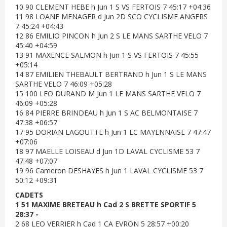
10 90 CLEMENT HEBE h Jun 1 S VS FERTOIS 7 45:17 +04:36
11 98 LOANE MENAGER d Jun 2D SCO CYCLISME ANGERS
7 45:24 +04:43
12 86 EMILIO PINCON h Jun 2 S LE MANS SARTHE VELO 7
45:40 +04:59
13 91 MAXENCE SALMON h Jun 1 S VS FERTOIS 7 45:55
+05:14
14 87 EMILIEN THEBAULT BERTRAND h Jun 1 S LE MANS
SARTHE VELO 7 46:09 +05:28
15 100 LEO DURAND M Jun 1 LE MANS SARTHE VELO 7
46:09 +05:28
16 84 PIERRE BRINDEAU h Jun 1 S AC BELMONTAISE 7
47:38 +06:57
17 95 DORIAN LAGOUTTE h Jun 1 EC MAYENNAISE 7 47:47
+07:06
18 97 MAELLE LOISEAU d Jun 1D LAVAL CYCLISME 53 7
47:48 +07:07
19 96 Cameron DESHAYES h Jun 1 LAVAL CYCLISME 53 7
50:12 +09:31
CADETS
1 51 MAXIME BRETEAU h Cad 2 S BRETTE SPORTIF 5
28:37 -
2 68 LEO VERRIER h Cad 1 CA EVRON 5 28:57 +00:20