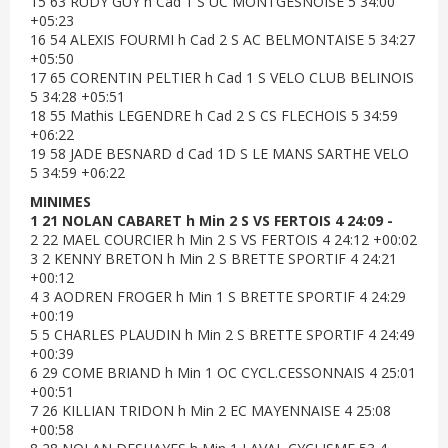
15 63 RUDY GUY h Cad 1 S UC MONTGESNOISE 5 34:00
+05:23
16 54 ALEXIS FOURMI h Cad 2 S AC BELMONTAISE 5 34:27
+05:50
17 65 CORENTIN PELTIER h Cad 1 S VELO CLUB BELINOIS
5 34:28 +05:51
18 55 Mathis LEGENDRE h Cad 2 S CS FLECHOIS 5 34:59
+06:22
19 58 JADE BESNARD d Cad 1D S LE MANS SARTHE VELO
5 34:59 +06:22
MINIMES
1 21 NOLAN CABARET h Min 2 S VS FERTOIS 4 24:09 -
2 22 MAEL COURCIER h Min 2 S VS FERTOIS 4 24:12 +00:02
3 2 KENNY BRETON h Min 2 S BRETTE SPORTIF 4 24:21
+00:12
4 3 AODREN FROGER h Min 1 S BRETTE SPORTIF 4 24:29
+00:19
5 5 CHARLES PLAUDIN h Min 2 S BRETTE SPORTIF 4 24:49
+00:39
6 29 COME BRIAND h Min 1 OC CYCL.CESSONNAIS 4 25:01
+00:51
7 26 KILLIAN TRIDON h Min 2 EC MAYENNAISE 4 25:08
+00:58