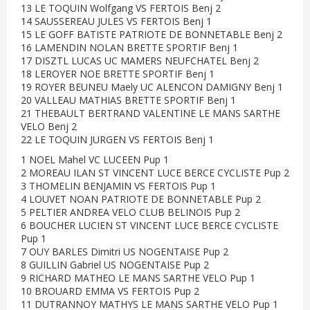
13 LE TOQUIN Wolfgang VS FERTOIS Benj 2
14 SAUSSEREAU JULES VS FERTOIS Benj 1
15 LE GOFF BATISTE PATRIOTE DE BONNETABLE Benj 2
16 LAMENDIN NOLAN BRETTE SPORTIF Benj 1
17 DISZTL LUCAS UC MAMERS NEUFCHATEL Benj 2
18 LEROYER NOE BRETTE SPORTIF Benj 1
19 ROYER BEUNEU Maely UC ALENCON DAMIGNY Benj 1
20 VALLEAU MATHIAS BRETTE SPORTIF Benj 1
21 THEBAULT BERTRAND VALENTINE LE MANS SARTHE
VELO Benj 2
22 LE TOQUIN JURGEN VS FERTOIS Benj 1
1 NOEL Mahel VC LUCEEN Pup 1
2 MOREAU ILAN ST VINCENT LUCE BERCE CYCLISTE Pup 2
3 THOMELIN BENJAMIN VS FERTOIS Pup 1
4 LOUVET NOAN PATRIOTE DE BONNETABLE Pup 2
5 PELTIER ANDREA VELO CLUB BELINOIS Pup 2
6 BOUCHER LUCIEN ST VINCENT LUCE BERCE CYCLISTE
Pup 1
7 OUY BARLES Dimitri US NOGENTAISE Pup 2
8 GUILLIN Gabriel US NOGENTAISE Pup 2
9 RICHARD MATHEO LE MANS SARTHE VELO Pup 1
10 BROUARD EMMA VS FERTOIS Pup 2
11 DUTRANNOY MATHYS LE MANS SARTHE VELO Pup 1