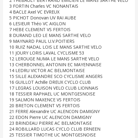
2 THEBAULT BERTRAND EMILIEN LE MANS SARTHE VELO
3 FORTIN Charles VC NONANTAIS
4 BACLE Axel VC EVREUX
5 PICHOT Donovan UV RAI AUBE
6 LESIEUR Théo VC AIGLON
7 HEBE CLEMENT VS FERTOIS
8 DURAND LEO LE MANS SARTHE VELO
9 MAYNARD PAUL U.V.POITIERS
10 RUIZ NADAL LOIS LE MANS SARTHE VELO
11 JOURY LORIS LAVAL CYCLISME 53
12 LEROUGE NUMA LE MANS SARTHE VELO
13 CHERBONNEL ANTONIN EC MAYENNAISE
14 LEDRU VICTOR AC BELMONTAISE
15 SILLE ALEXANDRE SCO CYCLISME ANGERS
16 GUILLOT Achille DREUX CYCLO CLUB
17 LEGRAS LOUISON VELO CLUB LIONNAIS
18 TESSIER RAPHAEL UC MONTGESNOISE
19 SALMON MAXENCE VS FERTOIS
20 BRETON CLEMENT VS FERTOIS
21 FERRE Alexandre UC ALENCON DAMIGNY
22 EDON Pierre UC ALENCON DAMIGNY
23 BRINDEAU PIERRE AC BELMONTAISE
24 ROBILLARD LUCAS CYCLO CLUB ERNEEN
25 TESSIER TIMOTHE UC MONTGESNOISE