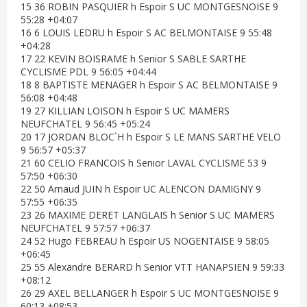
15 36 ROBIN PASQUIER h Espoir S UC MONTGESNOISE 9
55:28 +04:07
16 6 LOUIS LEDRU h Espoir S AC BELMONTAISE 9 55:48
+04:28
17 22 KEVIN BOISRAME h Senior S SABLE SARTHE
CYCLISME PDL 9 56:05 +04:44
18 8 BAPTISTE MENAGER h Espoir S AC BELMONTAISE 9
56:08 +04:48
19 27 KILLIAN LOISON h Espoir S UC MAMERS
NEUFCHATEL 9 56:45 +05:24
20 17 JORDAN BLOC`H h Espoir S LE MANS SARTHE VELO
9 56:57 +05:37
21 60 CELIO FRANCOIS h Senior LAVAL CYCLISME 53 9
57:50 +06:30
22 50 Arnaud JUIN h Espoir UC ALENCON DAMIGNY 9
57:55 +06:35
23 26 MAXIME DERET LANGLAIS h Senior S UC MAMERS
NEUFCHATEL 9 57:57 +06:37
24 52 Hugo FEBREAU h Espoir US NOGENTAISE 9 58:05
+06:45
25 55 Alexandre BERARD h Senior VTT HANAPSIEN 9 59:33
+08:12
26 29 AXEL BELLANGER h Espoir S UC MONTGESNOISE 9
60:13 +08:53