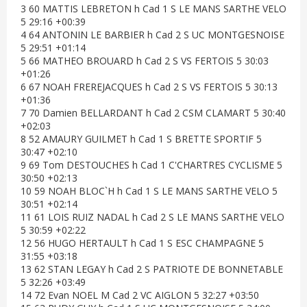
3 60 MATTIS LEBRETON h Cad 1 S LE MANS SARTHE VELO
5 29:16 +00:39
4 64 ANTONIN LE BARBIER h Cad 2 S UC MONTGESNOISE
5 29:51 +01:14
5 66 MATHEO BROUARD h Cad 2 S VS FERTOIS 5 30:03
+01:26
6 67 NOAH FREREJACQUES h Cad 2 S VS FERTOIS 5 30:13
+01:36
7 70 Damien BELLARDANT h Cad 2 CSM CLAMART 5 30:40
+02:03
8 52 AMAURY GUILMET h Cad 1 S BRETTE SPORTIF 5
30:47 +02:10
9 69 Tom DESTOUCHES h Cad 1 C'CHARTRES CYCLISME 5
30:50 +02:13
10 59 NOAH BLOC`H h Cad 1 S LE MANS SARTHE VELO 5
30:51 +02:14
11 61 LOIS RUIZ NADAL h Cad 2 S LE MANS SARTHE VELO
5 30:59 +02:22
12 56 HUGO HERTAULT h Cad 1 S ESC CHAMPAGNE 5
31:55 +03:18
13 62 STAN LEGAY h Cad 2 S PATRIOTE DE BONNETABLE
5 32:26 +03:49
14 72 Evan NOEL M Cad 2 VC AIGLON 5 32:27 +03:50