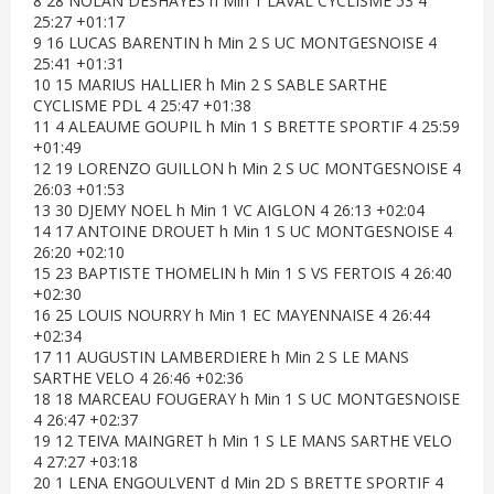
8 28 NOLAN DESHAYES h Min 1 LAVAL CYCLISME 53 4
25:27 +01:17
9 16 LUCAS BARENTIN h Min 2 S UC MONTGESNOISE 4
25:41 +01:31
10 15 MARIUS HALLIER h Min 2 S SABLE SARTHE
CYCLISME PDL 4 25:47 +01:38
11 4 ALEAUME GOUPIL h Min 1 S BRETTE SPORTIF 4 25:59
+01:49
12 19 LORENZO GUILLON h Min 2 S UC MONTGESNOISE 4
26:03 +01:53
13 30 DJEMY NOEL h Min 1 VC AIGLON 4 26:13 +02:04
14 17 ANTOINE DROUET h Min 1 S UC MONTGESNOISE 4
26:20 +02:10
15 23 BAPTISTE THOMELIN h Min 1 S VS FERTOIS 4 26:40
+02:30
16 25 LOUIS NOURRY h Min 1 EC MAYENNAISE 4 26:44
+02:34
17 11 AUGUSTIN LAMBERDIERE h Min 2 S LE MANS
SARTHE VELO 4 26:46 +02:36
18 18 MARCEAU FOUGERAY h Min 1 S UC MONTGESNOISE
4 26:47 +02:37
19 12 TEIVA MAINGRET h Min 1 S LE MANS SARTHE VELO
4 27:27 +03:18
20 1 LENA ENGOULVENT d Min 2D S BRETTE SPORTIF 4