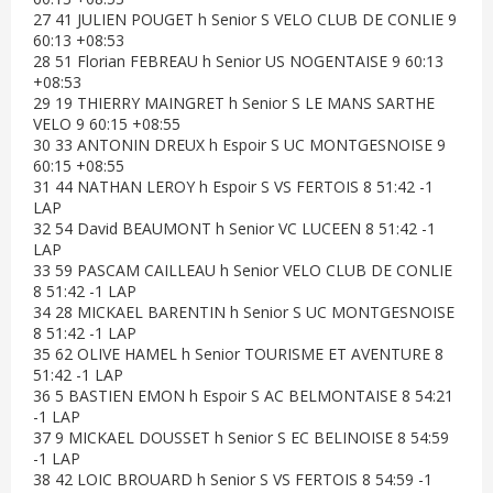
27 41 JULIEN POUGET h Senior S VELO CLUB DE CONLIE 9
60:13 +08:53
28 51 Florian FEBREAU h Senior US NOGENTAISE 9 60:13
+08:53
29 19 THIERRY MAINGRET h Senior S LE MANS SARTHE
VELO 9 60:15 +08:55
30 33 ANTONIN DREUX h Espoir S UC MONTGESNOISE 9
60:15 +08:55
31 44 NATHAN LEROY h Espoir S VS FERTOIS 8 51:42 -1
LAP
32 54 David BEAUMONT h Senior VC LUCEEN 8 51:42 -1
LAP
33 59 PASCAM CAILLEAU h Senior VELO CLUB DE CONLIE
8 51:42 -1 LAP
34 28 MICKAEL BARENTIN h Senior S UC MONTGESNOISE
8 51:42 -1 LAP
35 62 OLIVE HAMEL h Senior TOURISME ET AVENTURE 8
51:42 -1 LAP
36 5 BASTIEN EMON h Espoir S AC BELMONTAISE 8 54:21
-1 LAP
37 9 MICKAEL DOUSSET h Senior S EC BELINOISE 8 54:59
-1 LAP
38 42 LOIC BROUARD h Senior S VS FERTOIS 8 54:59 -1