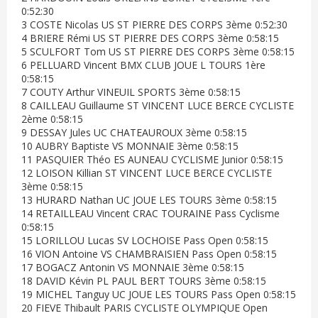
0:52:30
3 COSTE Nicolas US ST PIERRE DES CORPS 3ème 0:52:30
4 BRIERE Rémi US ST PIERRE DES CORPS 3ème 0:58:15
5 SCULFORT Tom US ST PIERRE DES CORPS 3ème 0:58:15
6 PELLUARD Vincent BMX CLUB JOUE L TOURS 1ère
0:58:15
7 COUTY Arthur VINEUIL SPORTS 3ème 0:58:15
8 CAILLEAU Guillaume ST VINCENT LUCE BERCE CYCLISTE
2ème 0:58:15
9 DESSAY Jules UC CHATEAUROUX 3ème 0:58:15
10 AUBRY Baptiste VS MONNAIE 3ème 0:58:15
11 PASQUIER Théo ES AUNEAU CYCLISME Junior 0:58:15
12 LOISON Killian ST VINCENT LUCE BERCE CYCLISTE
3ème 0:58:15
13 HURARD Nathan UC JOUE LES TOURS 3ème 0:58:15
14 RETAILLEAU Vincent CRAC TOURAINE Pass Cyclisme
0:58:15
15 LORILLOU Lucas SV LOCHOISE Pass Open 0:58:15
16 VION Antoine VS CHAMBRAISIEN Pass Open 0:58:15
17 BOGACZ Antonin VS MONNAIE 3ème 0:58:15
18 DAVID Kévin PL PAUL BERT TOURS 3ème 0:58:15
19 MICHEL Tanguy UC JOUE LES TOURS Pass Open 0:58:15
20 FIEVE Thibault PARIS CYCLISTE OLYMPIQUE Open