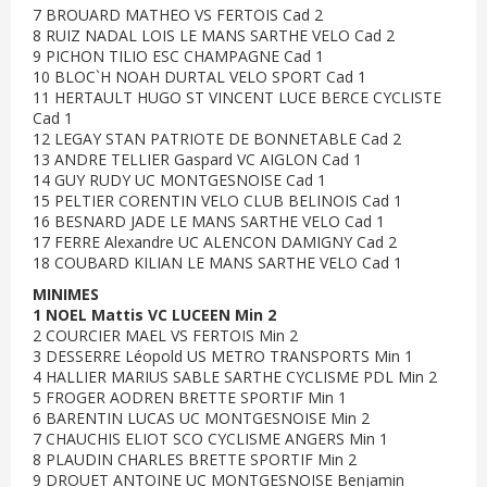
7 BROUARD MATHEO VS FERTOIS Cad 2
8 RUIZ NADAL LOIS LE MANS SARTHE VELO Cad 2
9 PICHON TILIO ESC CHAMPAGNE Cad 1
10 BLOC`H NOAH DURTAL VELO SPORT Cad 1
11 HERTAULT HUGO ST VINCENT LUCE BERCE CYCLISTE
Cad 1
12 LEGAY STAN PATRIOTE DE BONNETABLE Cad 2
13 ANDRE TELLIER Gaspard VC AIGLON Cad 1
14 GUY RUDY UC MONTGESNOISE Cad 1
15 PELTIER CORENTIN VELO CLUB BELINOIS Cad 1
16 BESNARD JADE LE MANS SARTHE VELO Cad 1
17 FERRE Alexandre UC ALENCON DAMIGNY Cad 2
18 COUBARD KILIAN LE MANS SARTHE VELO Cad 1
MINIMES
1 NOEL Mattis VC LUCEEN Min 2
2 COURCIER MAEL VS FERTOIS Min 2
3 DESSERRE Léopold US METRO TRANSPORTS Min 1
4 HALLIER MARIUS SABLE SARTHE CYCLISME PDL Min 2
5 FROGER AODREN BRETTE SPORTIF Min 1
6 BARENTIN LUCAS UC MONTGESNOISE Min 2
7 CHAUCHIS ELIOT SCO CYCLISME ANGERS Min 1
8 PLAUDIN CHARLES BRETTE SPORTIF Min 2
9 DROUET ANTOINE UC MONTGESNOISE Benjamin