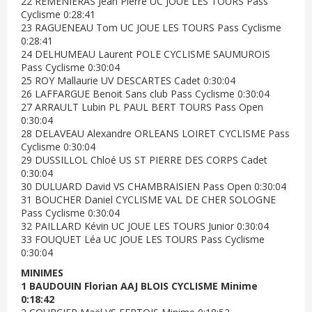
22 REMENIERAS Jean Pierre UC JOUE LES TOURS Pass
Cyclisme 0:28:41
23 RAGUENEAU Tom UC JOUE LES TOURS Pass Cyclisme
0:28:41
24 DELHUMEAU Laurent POLE CYCLISME SAUMUROIS
Pass Cyclisme 0:30:04
25 ROY Mallaurie UV DESCARTES Cadet 0:30:04
26 LAFFARGUE Benoit Sans club Pass Cyclisme 0:30:04
27 ARRAULT Lubin PL PAUL BERT TOURS Pass Open
0:30:04
28 DELAVEAU Alexandre ORLEANS LOIRET CYCLISME Pass
Cyclisme 0:30:04
29 DUSSILLOL Chloé US ST PIERRE DES CORPS Cadet
0:30:04
30 DULUARD David VS CHAMBRAISIEN Pass Open 0:30:04
31 BOUCHER Daniel CYCLISME VAL DE CHER SOLOGNE
Pass Cyclisme 0:30:04
32 PAILLARD Kévin UC JOUE LES TOURS Junior 0:30:04
33 FOUQUET Léa UC JOUE LES TOURS Pass Cyclisme
0:30:04
MINIMES
1 BAUDOUIN Florian AAJ BLOIS CYCLISME Minime
0:18:42