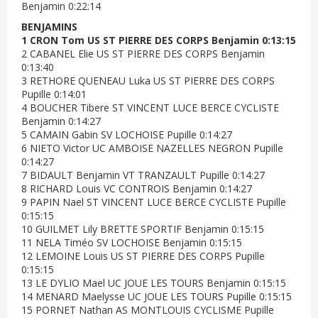
Benjamin 0:22:14
BENJAMINS
1 CRON Tom US ST PIERRE DES CORPS Benjamin 0:13:15
2 CABANEL Elie US ST PIERRE DES CORPS Benjamin
0:13:40
3 RETHORE QUENEAU Luka US ST PIERRE DES CORPS
Pupille 0:14:01
4 BOUCHER Tibere ST VINCENT LUCE BERCE CYCLISTE
Benjamin 0:14:27
5 CAMAIN Gabin SV LOCHOISE Pupille 0:14:27
6 NIETO Victor UC AMBOISE NAZELLES NEGRON Pupille
0:14:27
7 BIDAULT Benjamin VT TRANZAULT Pupille 0:14:27
8 RICHARD Louis VC CONTROIS Benjamin 0:14:27
9 PAPIN Nael ST VINCENT LUCE BERCE CYCLISTE Pupille
0:15:15
10 GUILMET Lily BRETTE SPORTIF Benjamin 0:15:15
11 NELA Timéo SV LOCHOISE Benjamin 0:15:15
12 LEMOINE Louis US ST PIERRE DES CORPS Pupille
0:15:15
13 LE DYLIO Mael UC JOUE LES TOURS Benjamin 0:15:15
14 MENARD Maelysse UC JOUE LES TOURS Pupille 0:15:15
15 PORNET Nathan AS MONTLOUIS CYCLISME Pupille