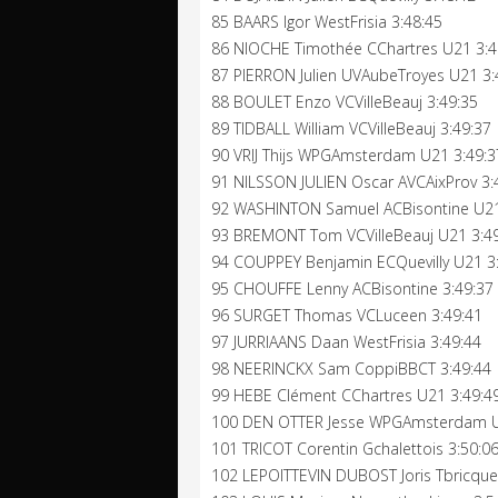
85 BAARS Igor WestFrisia 3:48:45
86 NIOCHE Timothée CChartres U21 3:4
87 PIERRON Julien UVAubeTroyes U21 3:
88 BOULET Enzo VCVilleBeauj 3:49:35
89 TIDBALL William VCVilleBeauj 3:49:37
90 VRIJ Thijs WPGAmsterdam U21 3:49:3
91 NILSSON JULIEN Oscar AVCAixProv 3:
92 WASHINTON Samuel ACBisontine U21
93 BREMONT Tom VCVilleBeauj U21 3:4
94 COUPPEY Benjamin ECQuevilly U21 3
95 CHOUFFE Lenny ACBisontine 3:49:37
96 SURGET Thomas VCLuceen 3:49:41
97 JURRIAANS Daan WestFrisia 3:49:44
98 NEERINCKX Sam CoppiBBCT 3:49:44
99 HEBE Clément CChartres U21 3:49:4
100 DEN OTTER Jesse WPGAmsterdam U
101 TRICOT Corentin Gchalettois 3:50:0
102 LEPOITTEVIN DUBOST Joris Tbricque