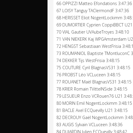
66 OPPIZZI Matteo Efondations 3:47:36
67 LOISY Tanguy TAClermondF 3:47:36
68 HERISSET Eliot NogentLockimm 3:48
69 DUMORTIER Cyprien CoppiBBCT U21 
70 VIAL Gautier UVAubeTroyes 3:48:10
71 VAN NIEKERK Kaj WPGAmsterdam U21
72 HENGST Sebastiaan WestFrisia 3:48:
73 ROUMANIOL Baptiste TMontluconC 3
74 DEKKER Tijs WestFrisia 3:48:15
75 COUTURE Cyril BlagnasVS31 3:48:15
76 PROBST Léo VCLuceen 3:48:15
77 ROUANET Maël BlagnasVS31 3:48:15
78 KRIER Romain TVittelNSide 3:48:15
79 LESUEUR Enzo VCRouen76 U21 3:48
80 MORIN Emil NogentLockimm 3:48:15
81 BACLE Axel ECQuevilly U21 3:48:15
82 DECROUY Gaël NogentLockimm 3:48
83 AUGIS Sylvain VCLuceen 3:48:36
84 DUJARDIN Julien ECQuevilly 3:48:42