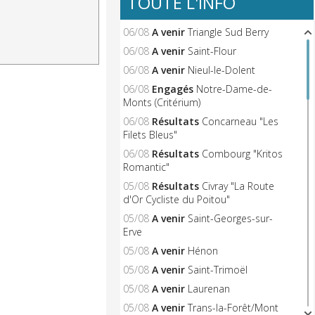
TOUTE L'INFO
06/08
A venir
Triangle Sud Berry
06/08
A venir
Saint-Flour
06/08
A venir
Nieul-le-Dolent
06/08
Engagés
Notre-Dame-de-
Monts (Critérium)
06/08
Résultats
Concarneau "Les
Filets Bleus"
06/08
Résultats
Combourg "Kritos
Romantic"
05/08
Résultats
Civray "La Route
d'Or Cycliste du Poitou"
05/08
A venir
Saint-Georges-sur-
Erve
05/08
A venir
Hénon
05/08
A venir
Saint-Trimoël
05/08
A venir
Laurenan
05/08
A venir
Trans-la-Forêt/Mont