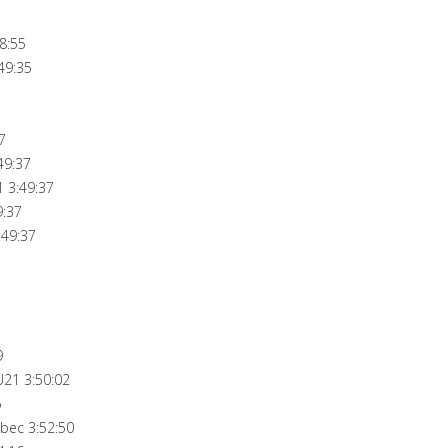
8:55
49:35
7
49:37
 3:49:37
9:37
:49:37
9
21 3:50:02
6
bec 3:52:50