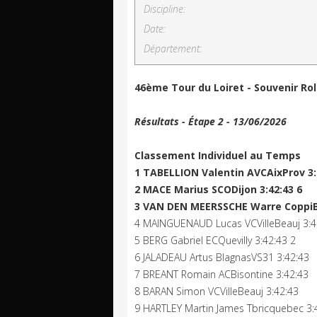
Discipline:
Date:
Département:
46ème Tour du Loiret - Souvenir Ro
Résultats - Étape 2 - 13/06/2026
Classement Individuel au Temps
1 TABELLION Valentin AVCAixProv 3:
2 MACE Marius SCODijon 3:42:43 6
3 VAN DEN MEERSSCHE Warre CoppiB
4 MAINGUENAUD Lucas VCVilleBeauj 3:4
5 BERG Gabriel ECQuevilly 3:42:43 2
6 JALADEAU Artus BlagnasVS31 3:42:43
7 BREANT Romain ACBisontine 3:42:43
8 BARAN Simon VCVilleBeauj 3:42:43
9 HARTLEY Martin James Tbricquebec 3: