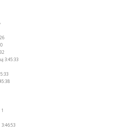
6
:26
30
32
j 3:45:33
5:33
45:38
 1
3:46:53