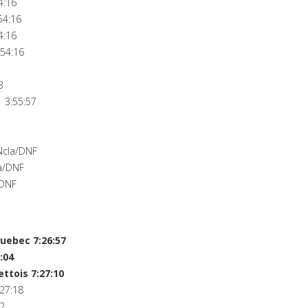
4:16
54:16
4:16
54:16
3
 3:55:57
Ncla/DNF
a/DNF
/DNF
uebec 7:26:57
:04
ttois 7:27:10
:27:18
2