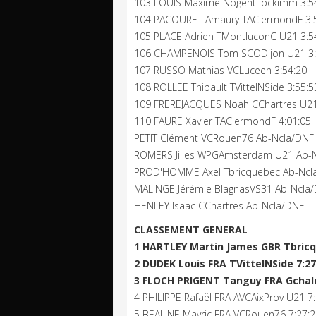
103 LOUIS Maxime NogentLockimm 3:5
104 PACOURET Amaury TAClermondF 3:
105 PLACE Adrien TMontluconC U21 3:5
106 CHAMPENOIS Tom SCODijon U21 3:
107 RUSSO Mathias VCLuceen 3:54:20
108 ROLLEE Thibault TVittelNSide 3:55:5
109 FREREJACQUES Noah CChartres U21
110 FAURE Xavier TAClermondF 4:01:05
PETIT Clément VCRouen76 Ab-Ncla/DNF
ROMERS Jilles WPGAmsterdam U21 Ab-
PROD'HOMME Axel Tbricquebec Ab-Ncl
MALINGE Jérémie BlagnasVS31 Ab-Ncla
HENLEY Isaac CChartres Ab-Ncla/DNF
CLASSEMENT GENERAL
1 HARTLEY Martin James GBR Tbricq
2 DUDEK Louis FRA TVittelNSide 7:27
3 FLOCH PRIGENT Tanguy FRA Gchale
4 PHILIPPE Rafaël FRA AVCAixProv U21 7
5 BEAUNE Mavric FRA VCRouen76 7:27:2