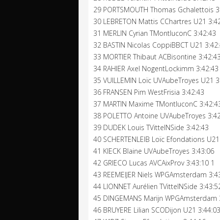
29 PORTSMOUTH Thomas Gchalettois 3
30 LEBRETON Mattis CChartres U21 3:4
31 MERLIN Cyrian TMontluconC 3:42:43
32 BASTIN Nicolas CoppiBBCT U21 3:42
33 MORTIER Thibaut ACBisontine 3:42:4
34 RAHIER Axel NogentLockimm 3:42:43
35 VUILLEMIN Loïc UVAubeTroyes U21 3
36 FRANSEN Pim WestFrisia 3:42:43
37 MARTIN Maxime TMontluconC 3:42:4
38 POLETTO Antoine UVAubeTroyes 3:42
39 DUDEK Louis TVittelNSide 3:42:43
40 SCHERTENLEIB Loïc Efondations U21
41 KIECK Blaine UVAubeTroyes 3:43:06
42 GRIECO Lucas AVCAixProv 3:43:10 1
43 REEMEIJER Niels WPGAmsterdam 3:43
44 LIONNET Aurélien TVittelNSide 3:43:5
45 DINGEMANS Marijn WPGAmsterdam 3
46 BRUYERE Lilian SCODijon U21 3:44:0