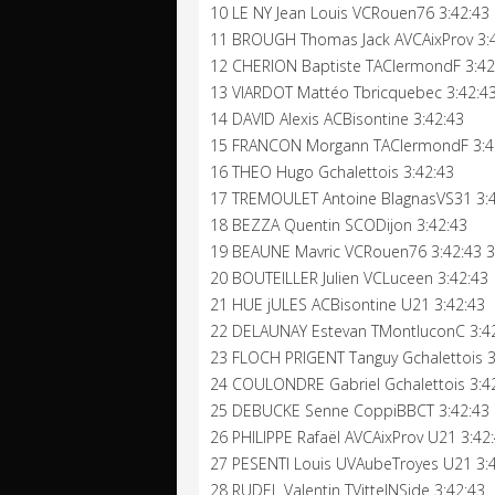
10 LE NY Jean Louis VCRouen76 3:42:43
11 BROUGH Thomas Jack AVCAixProv 3:4
12 CHERION Baptiste TAClermondF 3:42
13 VIARDOT Mattéo Tbricquebec 3:42:4
14 DAVID Alexis ACBisontine 3:42:43
15 FRANCON Morgann TAClermondF 3:4
16 THEO Hugo Gchalettois 3:42:43
17 TREMOULET Antoine BlagnasVS31 3:
18 BEZZA Quentin SCODijon 3:42:43
19 BEAUNE Mavric VCRouen76 3:42:43 3
20 BOUTEILLER Julien VCLuceen 3:42:43
21 HUE jULES ACBisontine U21 3:42:43
22 DELAUNAY Estevan TMontluconC 3:4
23 FLOCH PRIGENT Tanguy Gchalettois 3
24 COULONDRE Gabriel Gchalettois 3:4
25 DEBUCKE Senne CoppiBBCT 3:42:43
26 PHILIPPE Rafaël AVCAixProv U21 3:42
27 PESENTI Louis UVAubeTroyes U21 3:
28 RUDEL Valentin TVittelNSide 3:42:43