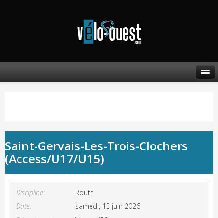
Saint-Gervais-Les-Trois-Clochers
(Access/U17/U15)
Discipline:
Route
Date:
samedi, 13 juin 2026