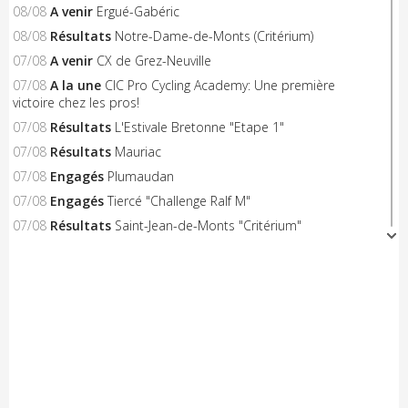
08/08
A venir
Ergué-Gabéric
08/08
Résultats
Notre-Dame-de-Monts (Critérium)
07/08
A venir
CX de Grez-Neuville
07/08
A la une
CIC Pro Cycling Academy: Une première
victoire chez les pros!
07/08
Résultats
L'Estivale Bretonne "Etape 1"
07/08
Résultats
Mauriac
07/08
Engagés
Plumaudan
07/08
Engagés
Tiercé "Challenge Ralf M"
07/08
Résultats
Saint-Jean-de-Monts "Critérium"
06/08
A venir
Triangle Sud Berry
06/08
A venir
Saint-Flour
06/08
A venir
Nieul-le-Dolent
06/08
Engagés
Notre-Dame-de-Monts (Critérium)
06/08
Résultats
Concarneau "Les Filets Bleus"
06/08
Résultats
Combourg "Kritos Romantic"
05/08
Résultats
Civray "La Route d'Or Cycliste du Poitou"