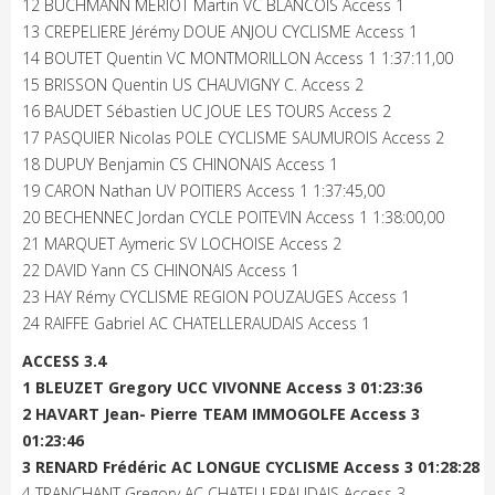
12 BUCHMANN MERIOT Martin VC BLANCOIS Access 1
13 CREPELIERE Jérémy DOUE ANJOU CYCLISME Access 1
14 BOUTET Quentin VC MONTMORILLON Access 1 1:37:11,00
15 BRISSON Quentin US CHAUVIGNY C. Access 2
16 BAUDET Sébastien UC JOUE LES TOURS Access 2
17 PASQUIER Nicolas POLE CYCLISME SAUMUROIS Access 2
18 DUPUY Benjamin CS CHINONAIS Access 1
19 CARON Nathan UV POITIERS Access 1 1:37:45,00
20 BECHENNEC Jordan CYCLE POITEVIN Access 1 1:38:00,00
21 MARQUET Aymeric SV LOCHOISE Access 2
22 DAVID Yann CS CHINONAIS Access 1
23 HAY Rémy CYCLISME REGION POUZAUGES Access 1
24 RAIFFE Gabriel AC CHATELLERAUDAIS Access 1
ACCESS 3.4
1 BLEUZET Gregory UCC VIVONNE Access 3 01:23:36
2 HAVART Jean- Pierre TEAM IMMOGOLFE Access 3
01:23:46
3 RENARD Frédéric AC LONGUE CYCLISME Access 3 01:28:28
4 TRANCHANT Gregory AC CHATELLERAUDAIS Access 3