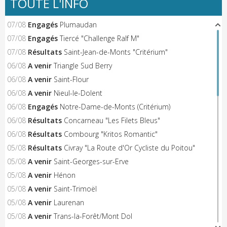
TOUTE L'INFO
07/08
Engagés
Plumaudan
07/08
Engagés
Tiercé "Challenge Ralf M"
07/08
Résultats
Saint-Jean-de-Monts "Critérium"
06/08
A venir
Triangle Sud Berry
06/08
A venir
Saint-Flour
06/08
A venir
Nieul-le-Dolent
06/08
Engagés
Notre-Dame-de-Monts (Critérium)
06/08
Résultats
Concarneau "Les Filets Bleus"
06/08
Résultats
Combourg "Kritos Romantic"
05/08
Résultats
Civray "La Route d'Or Cycliste du Poitou"
05/08
A venir
Saint-Georges-sur-Erve
05/08
A venir
Hénon
05/08
A venir
Saint-Trimoël
05/08
A venir
Laurenan
05/08
A venir
Trans-la-Forêt/Mont Dol