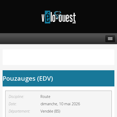
Pouzauges (EDV)
Discipline:
Route
Date:
dimanche, 10 mai 2026
Département:
Vendée (85)