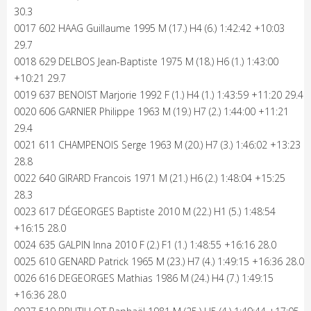
30.3
0017 602 HAAG Guillaume 1995 M (17.) H4 (6.) 1:42:42 +10:03
29.7
0018 629 DELBOS Jean-Baptiste 1975 M (18.) H6 (1.) 1:43:00
+10:21 29.7
0019 637 BENOIST Marjorie 1992 F (1.) H4 (1.) 1:43:59 +11:20 29.4
0020 606 GARNIER Philippe 1963 M (19.) H7 (2.) 1:44:00 +11:21
29.4
0021 611 CHAMPENOIS Serge 1963 M (20.) H7 (3.) 1:46:02 +13:23
28.8
0022 640 GIRARD Francois 1971 M (21.) H6 (2.) 1:48:04 +15:25
28.3
0023 617 DÉGEORGES Baptiste 2010 M (22.) H1 (5.) 1:48:54
+16:15 28.0
0024 635 GALPIN Inna 2010 F (2.) F1 (1.) 1:48:55 +16:16 28.0
0025 610 GENARD Patrick 1965 M (23.) H7 (4.) 1:49:15 +16:36 28.0
0026 616 DEGEORGES Mathias 1986 M (24.) H4 (7.) 1:49:15
+16:36 28.0