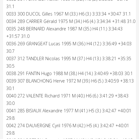
31.1
0033 300 DUCOL Gilles 1967 M (33.) H6 (3.) 3:33:34 +30:47 31.1
0034 289 CARRIER Gérald 1975 M (34.) H6 (4.) 3:34:34 +31:48 31.0
0035 248 BERNARD Alexandre 1987 M (35.) H4 (11.) 3:34:43
+31:57 31.0
0036 269 GRANGEAT Lucas 1995 M (36.) H4 (12.) 3:36:49 +34:03
30.7
0037 312 TANDLER Nicolas 1995 M (37.) H4 (13.) 3:38:21 +35:35
30.5
0038 291 FANTIN Hugo 1988 M (38.) H4 (14.) 3:40:49 +38:03 30.1
0039 307 BLANCHONG Herve 1972 M (39.) H6 (5.) 3:40:59 +38:13
30.1
0040 272 VALENTE Richard 1971 M (40.) H6 (6.) 3:41:29 +38:43
30.0
0041 285 BISIAUX Alexandre 1977 M (41.) H5 (3.) 3:42:47 +40:01
29.8
0042 274 DAUVERGNE Cyril 1976 M (42.) H5 (4.) 3:42:47 +40:01
29.8