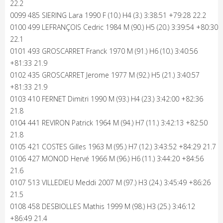
22.2
0099 485 SIERING Lara 1990 F (10.) H4 (3.) 3:38:51 +79:28 22.2
0100 499 LEFRANÇOIS Cedric 1984 M (90.) H5 (20.) 3:39:54 +80:30
22.1
0101 493 GROSCARRET Franck 1970 M (91.) H6 (10.) 3:40:56
+81:33 21.9
0102 435 GROSCARRET Jerome 1977 M (92.) H5 (21.) 3:40:57
+81:33 21.9
0103 410 FERNET Dimitri 1990 M (93.) H4 (23.) 3:42:00 +82:36
21.8
0104 441 REVIRON Patrick 1964 M (94.) H7 (11.) 3:42:13 +82:50
21.8
0105 421 COSTES Gilles 1963 M (95.) H7 (12.) 3:43:52 +84:29 21.7
0106 427 MONOD Hervé 1966 M (96.) H6 (11.) 3:44:20 +84:56
21.6
0107 513 VILLEDIEU Meddi 2007 M (97.) H3 (24.) 3:45:49 +86:26
21.5
0108 458 DESBIOLLES Mathis 1999 M (98.) H3 (25.) 3:46:12
+86:49 21.4