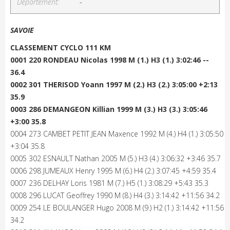
Département:
-
SAVOIE
CLASSEMENT CYCLO 111 KM
0001 220 RONDEAU Nicolas 1998 M (1.) H3 (1.) 3:02:46 --
36.4
0002 301 THERISOD Yoann 1997 M (2.) H3 (2.) 3:05:00 +2:13
35.9
0003 286 DEMANGEON Killian 1999 M (3.) H3 (3.) 3:05:46
+3:00 35.8
0004 273 CAMBET PETIT JEAN Maxence 1992 M (4.) H4 (1.) 3:05:50
+3:04 35.8
0005 302 ESNAULT Nathan 2005 M (5.) H3 (4.) 3:06:32 +3:46 35.7
0006 298 JUMEAUX Henry 1995 M (6.) H4 (2.) 3:07:45 +4:59 35.4
0007 236 DELHAY Loris 1981 M (7.) H5 (1.) 3:08:29 +5:43 35.3
0008 296 LUCAT Geoffrey 1990 M (8.) H4 (3.) 3:14:42 +11:56 34.2
0009 254 LE BOULANGER Hugo 2008 M (9.) H2 (1.) 3:14:42 +11:56
34.2