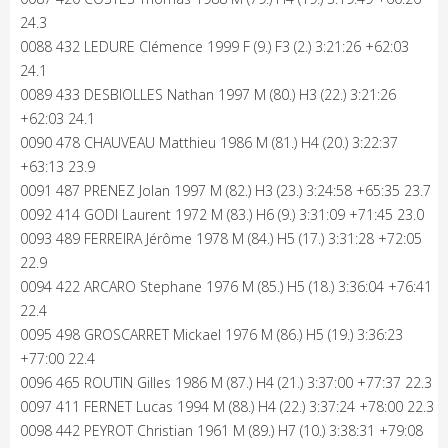
24.3
0088 432 LEDURE Clémence 1999 F (9.) F3 (2.) 3:21:26 +62:03
24.1
0089 433 DESBIOLLES Nathan 1997 M (80.) H3 (22.) 3:21:26
+62:03 24.1
0090 478 CHAUVEAU Matthieu 1986 M (81.) H4 (20.) 3:22:37
+63:13 23.9
0091 487 PRENEZ Jolan 1997 M (82.) H3 (23.) 3:24:58 +65:35 23.7
0092 414 GODI Laurent 1972 M (83.) H6 (9.) 3:31:09 +71:45 23.0
0093 489 FERREIRA Jérôme 1978 M (84.) H5 (17.) 3:31:28 +72:05
22.9
0094 422 ARCARO Stephane 1976 M (85.) H5 (18.) 3:36:04 +76:41
22.4
0095 498 GROSCARRET Mickael 1976 M (86.) H5 (19.) 3:36:23
+77:00 22.4
0096 465 ROUTIN Gilles 1986 M (87.) H4 (21.) 3:37:00 +77:37 22.3
0097 411 FERNET Lucas 1994 M (88.) H4 (22.) 3:37:24 +78:00 22.3
0098 442 PEYROT Christian 1961 M (89.) H7 (10.) 3:38:31 +79:08