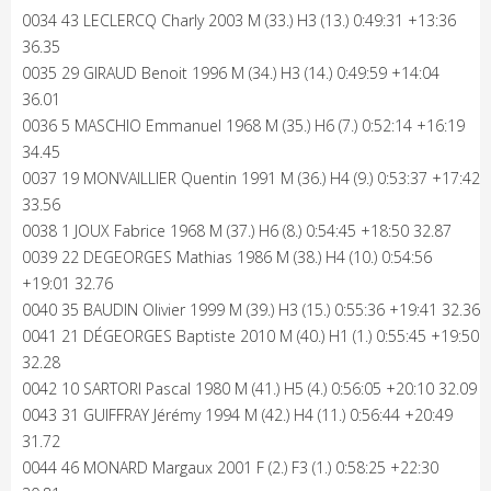
0034 43 LECLERCQ Charly 2003 M (33.) H3 (13.) 0:49:31 +13:36
36.35
0035 29 GIRAUD Benoit 1996 M (34.) H3 (14.) 0:49:59 +14:04
36.01
0036 5 MASCHIO Emmanuel 1968 M (35.) H6 (7.) 0:52:14 +16:19
34.45
0037 19 MONVAILLIER Quentin 1991 M (36.) H4 (9.) 0:53:37 +17:42
33.56
0038 1 JOUX Fabrice 1968 M (37.) H6 (8.) 0:54:45 +18:50 32.87
0039 22 DEGEORGES Mathias 1986 M (38.) H4 (10.) 0:54:56
+19:01 32.76
0040 35 BAUDIN Olivier 1999 M (39.) H3 (15.) 0:55:36 +19:41 32.36
0041 21 DÉGEORGES Baptiste 2010 M (40.) H1 (1.) 0:55:45 +19:50
32.28
0042 10 SARTORI Pascal 1980 M (41.) H5 (4.) 0:56:05 +20:10 32.09
0043 31 GUIFFRAY Jérémy 1994 M (42.) H4 (11.) 0:56:44 +20:49
31.72
0044 46 MONARD Margaux 2001 F (2.) F3 (1.) 0:58:25 +22:30