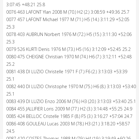
3:07:45 +48:21 25.8
0076 463 LAFONT Ylan 2008 M (70.) H2 (2.) 3:08:59 +49:36 25.7
0077 457 LAFONT Michael 1977 M (71.) H5 (14.) 3:11:29 +52:05
25.3
0078 403 AUBRUN Norbert 1976 M (72.) H5 (15.) 3:11:30 +52:06
25.3
0079 526 KURTI Denis 1976 M (73.) H5 (16.) 3:12:09 +52:45 25.2
0080 475 CHEIGNE Christian 1970 M (74.) H6 (7.) 3:12:11 +52:48
25.2
0081 438 DI LUZIO Christelle 1971 F (7.) F6 (2.) 3:13:03 +53:39
25.1
0082 440 DI LUZIO Christophe 1970 M (75.) H6 (8.) 3:13:03 +53:40
25.1
0083 439 DI LUZIO Enzo 2006 M (76.) H3 (20.) 3:13:03 +53:40 25.1
0084 455 JALLIFIER Loris 2009 M (77.) H2 (3.) 3:14:48 +55:25 24.9
0085 424 BELLOC Cristelle 1985 F (8.) F5 (3.) 3:16:27 +57:04 24.7
0086 408 GOULEAU Lucas 2003 M (78.) H3 (21.) 3:18:20 +58:57
24.5
0087 420 COSTES Thomas 1988 M (79.) H4 (19.) 3:19:49 +60:26