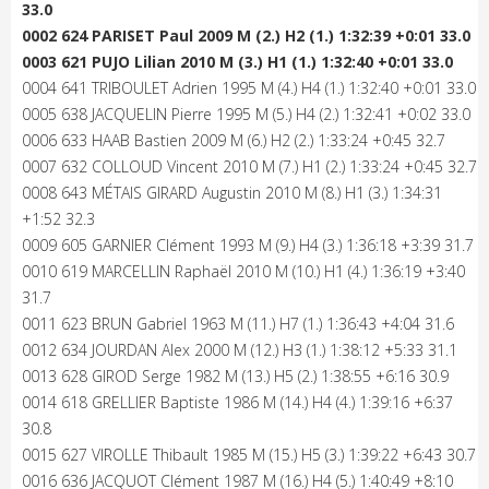
33.0
0002 624 PARISET Paul 2009 M (2.) H2 (1.) 1:32:39 +0:01 33.0
0003 621 PUJO Lilian 2010 M (3.) H1 (1.) 1:32:40 +0:01 33.0
0004 641 TRIBOULET Adrien 1995 M (4.) H4 (1.) 1:32:40 +0:01 33.0
0005 638 JACQUELIN Pierre 1995 M (5.) H4 (2.) 1:32:41 +0:02 33.0
0006 633 HAAB Bastien 2009 M (6.) H2 (2.) 1:33:24 +0:45 32.7
0007 632 COLLOUD Vincent 2010 M (7.) H1 (2.) 1:33:24 +0:45 32.7
0008 643 MÉTAIS GIRARD Augustin 2010 M (8.) H1 (3.) 1:34:31
+1:52 32.3
0009 605 GARNIER Clément 1993 M (9.) H4 (3.) 1:36:18 +3:39 31.7
0010 619 MARCELLIN Raphaël 2010 M (10.) H1 (4.) 1:36:19 +3:40
31.7
0011 623 BRUN Gabriel 1963 M (11.) H7 (1.) 1:36:43 +4:04 31.6
0012 634 JOURDAN Alex 2000 M (12.) H3 (1.) 1:38:12 +5:33 31.1
0013 628 GIROD Serge 1982 M (13.) H5 (2.) 1:38:55 +6:16 30.9
0014 618 GRELLIER Baptiste 1986 M (14.) H4 (4.) 1:39:16 +6:37
30.8
0015 627 VIROLLE Thibault 1985 M (15.) H5 (3.) 1:39:22 +6:43 30.7
0016 636 JACQUOT Clément 1987 M (16.) H4 (5.) 1:40:49 +8:10