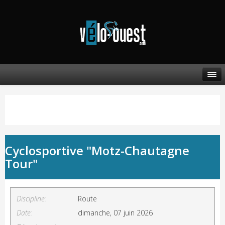
Cyclosportive "Motz-Chautagne
Tour"
Discipline:
Route
Date:
dimanche, 07 juin 2026