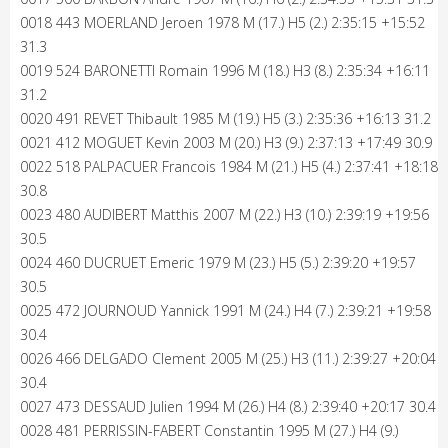
0018 443 MOERLAND Jeroen 1978 M (17.) H5 (2.) 2:35:15 +15:52
31.3
0019 524 BARONETTI Romain 1996 M (18.) H3 (8.) 2:35:34 +16:11
31.2
0020 491 REVET Thibault 1985 M (19.) H5 (3.) 2:35:36 +16:13 31.2
0021 412 MOGUET Kevin 2003 M (20.) H3 (9.) 2:37:13 +17:49 30.9
0022 518 PALPACUER Francois 1984 M (21.) H5 (4.) 2:37:41 +18:18
30.8
0023 480 AUDIBERT Matthis 2007 M (22.) H3 (10.) 2:39:19 +19:56
30.5
0024 460 DUCRUET Emeric 1979 M (23.) H5 (5.) 2:39:20 +19:57
30.5
0025 472 JOURNOUD Yannick 1991 M (24.) H4 (7.) 2:39:21 +19:58
30.4
0026 466 DELGADO Clement 2005 M (25.) H3 (11.) 2:39:27 +20:04
30.4
0027 473 DESSAUD Julien 1994 M (26.) H4 (8.) 2:39:40 +20:17 30.4
0028 481 PERRISSIN-FABERT Constantin 1995 M (27.) H4 (9.)