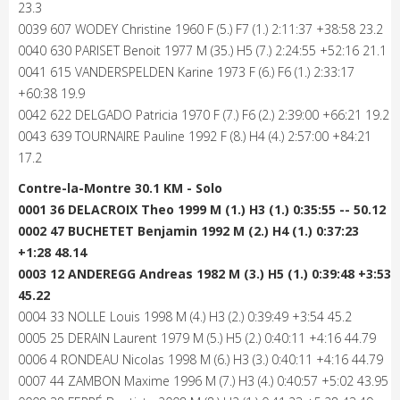
23.3
0039 607 WODEY Christine 1960 F (5.) F7 (1.) 2:11:37 +38:58 23.2
0040 630 PARISET Benoit 1977 M (35.) H5 (7.) 2:24:55 +52:16 21.1
0041 615 VANDERSPELDEN Karine 1973 F (6.) F6 (1.) 2:33:17
+60:38 19.9
0042 622 DELGADO Patricia 1970 F (7.) F6 (2.) 2:39:00 +66:21 19.2
0043 639 TOURNAIRE Pauline 1992 F (8.) H4 (4.) 2:57:00 +84:21
17.2
Contre-la-Montre 30.1 KM - Solo
0001 36 DELACROIX Theo 1999 M (1.) H3 (1.) 0:35:55 -- 50.12
0002 47 BUCHETET Benjamin 1992 M (2.) H4 (1.) 0:37:23
+1:28 48.14
0003 12 ANDEREGG Andreas 1982 M (3.) H5 (1.) 0:39:48 +3:53
45.22
0004 33 NOLLE Louis 1998 M (4.) H3 (2.) 0:39:49 +3:54 45.2
0005 25 DERAIN Laurent 1979 M (5.) H5 (2.) 0:40:11 +4:16 44.79
0006 4 RONDEAU Nicolas 1998 M (6.) H3 (3.) 0:40:11 +4:16 44.79
0007 44 ZAMBON Maxime 1996 M (7.) H3 (4.) 0:40:57 +5:02 43.95