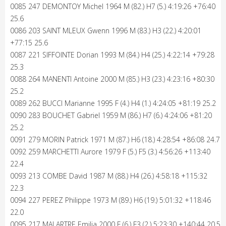
0085 247 DEMONTOY Michel 1964 M (82.) H7 (5.) 4:19:26 +76:40
25.6
0086 203 SAINT MLEUX Gwenn 1996 M (83.) H3 (22.) 4:20:01
+77:15 25.6
0087 221 SIFFOINTE Dorian 1993 M (84.) H4 (25.) 4:22:14 +79:28
25.3
0088 264 MANENTI Antoine 2000 M (85.) H3 (23.) 4:23:16 +80:30
25.2
0089 262 BUCCI Marianne 1995 F (4.) H4 (1.) 4:24:05 +81:19 25.2
0090 283 BOUCHET Gabriel 1959 M (86.) H7 (6.) 4:24:06 +81:20
25.2
0091 279 MORIN Patrick 1971 M (87.) H6 (18.) 4:28:54 +86:08 24.7
0092 259 MARCHETTI Aurore 1979 F (5.) F5 (3.) 4:56:26 +113:40
22.4
0093 213 COMBE David 1987 M (88.) H4 (26.) 4:58:18 +115:32
22.3
0094 227 PEREZ Philippe 1973 M (89.) H6 (19.) 5:01:32 +118:46
22.0
0095 217 MALARTRE Emilia 2000 F (6.) F3 (2.) 5:23:30 +140:44 20.5