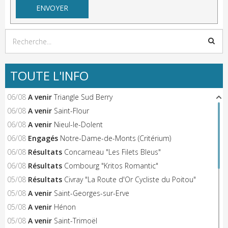
TOUTE L'INFO
06/08
A venir
Triangle Sud Berry
06/08
A venir
Saint-Flour
06/08
A venir
Nieul-le-Dolent
06/08
Engagés
Notre-Dame-de-Monts (Critérium)
06/08
Résultats
Concarneau "Les Filets Bleus"
06/08
Résultats
Combourg "Kritos Romantic"
05/08
Résultats
Civray "La Route d'Or Cycliste du Poitou"
05/08
A venir
Saint-Georges-sur-Erve
05/08
A venir
Hénon
05/08
A venir
Saint-Trimoël