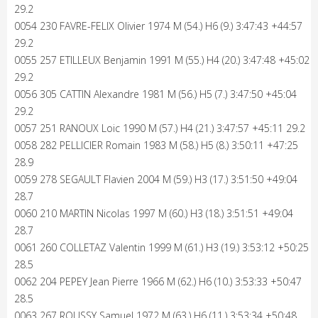
29.2
0054 230 FAVRE-FELIX Olivier 1974 M (54.) H6 (9.) 3:47:43 +44:57
29.2
0055 257 ETILLEUX Benjamin 1991 M (55.) H4 (20.) 3:47:48 +45:02
29.2
0056 305 CATTIN Alexandre 1981 M (56.) H5 (7.) 3:47:50 +45:04
29.2
0057 251 RANOUX Loic 1990 M (57.) H4 (21.) 3:47:57 +45:11 29.2
0058 282 PELLICIER Romain 1983 M (58.) H5 (8.) 3:50:11 +47:25
28.9
0059 278 SEGAULT Flavien 2004 M (59.) H3 (17.) 3:51:50 +49:04
28.7
0060 210 MARTIN Nicolas 1997 M (60.) H3 (18.) 3:51:51 +49:04
28.7
0061 260 COLLETAZ Valentin 1999 M (61.) H3 (19.) 3:53:12 +50:25
28.5
0062 204 PEPEY Jean Pierre 1966 M (62.) H6 (10.) 3:53:33 +50:47
28.5
0063 267 ROUSSY Samuel 1972 M (63.) H6 (11.) 3:53:34 +50:48