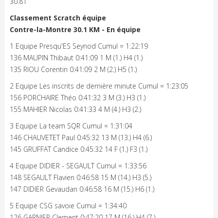
30.81
Classement Scratch équipe
Contre-la-Montre 30.1 KM - En équipe
1 Equipe Presqu'ES Seynod Cumul = 1:22:19
136 MAUPIN Thibaut 0:41:09 1 M (1.) H4 (1.)
135 RIOU Corentin 0:41:09 2 M (2.) H5 (1.)
2 Equipe Les inscrits de dernière minute Cumul = 1:23:05
156 PORCHAIRE Théo 0:41:32 3 M (3.) H3 (1.)
155 MAHIER Nicolas 0:41:33 4 M (4.) H3 (2.)
3 Equipe La team SQR Cumul = 1:31:04
146 CHAUVETET Paul 0:45:32 13 M (13.) H4 (6.)
145 GRUFFAT Candice 0:45:32 14 F (1.) F3 (1.)
4 Equipe DIDIER - SEGAULT Cumul = 1:33:56
148 SEGAULT Flavien 0:46:58 15 M (14.) H3 (5.)
147 DIDIER Gevaudan 0:46:58 16 M (15.) H6 (1.)
5 Equipe CSG savoie Cumul = 1:34:40
126 GARNIER Clement 0:47:20 17 M (16.) H4 (7.)