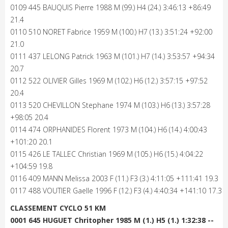
0109 445 BAUQUIS Pierre 1988 M (99.) H4 (24.) 3:46:13 +86:49
21.4
0110 510 NORET Fabrice 1959 M (100.) H7 (13.) 3:51:24 +92:00
21.0
0111 437 LELONG Patrick 1963 M (101.) H7 (14.) 3:53:57 +94:34
20.7
0112 522 OLIVIER Gilles 1969 M (102.) H6 (12.) 3:57:15 +97:52
20.4
0113 520 CHEVILLON Stephane 1974 M (103.) H6 (13.) 3:57:28
+98:05 20.4
0114 474 ORPHANIDES Florent 1973 M (104.) H6 (14.) 4:00:43
+101:20 20.1
0115 426 LE TALLEC Christian 1969 M (105.) H6 (15.) 4:04:22
+104:59 19.8
0116 409 MANN Melissa 2003 F (11.) F3 (3.) 4:11:05 +111:41 19.3
0117 488 VOUTIER Gaelle 1996 F (12.) F3 (4.) 4:40:34 +141:10 17.3
CLASSEMENT CYCLO 51 KM
0001 645 HUGUET Chritopher 1985 M (1.) H5 (1.) 1:32:38 --