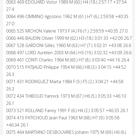
0063 469 EDOUARD Victor 1989 M (60.) H4 (18.) 2:57:17 +37:54
27.4
0064 496 CIMMINO Agostino 1962 M (61.) H7 (6.) 2:59:58 +40:35
27.0
0065 525 MICHON Valerie 1973 F (4.) F6 (1.) 2:59:59 +40:35 27.0
0066 446 BAUDIN Olivier 1999 M (62.) H3 (18.) 3:01:33 +42:09 26.7
0067 528 GARDONI Gilles 1960 M (63.) H7 (7.) 3:02:31 +43:08 26.6
0068 497 LORD Aurélien 2003 M (64.) H3 (19.) 3:02:32 +43:09 26.6
0069 461 CONTI Charles 1964 M (65.) H7 (8.) 3:03:40 +44:16 26.4
0070 515 PATIJAUD Philippe 1954 M (66.) H8 (3.) 3:04:15 +44:52
26.3
0071 431 RODRIGUEZ Marta 1984 F (5.) F5 (2.) 3:04:21 +44:58
26.3
0072 434 THIBOUD Yannick 1973 M (67.) H6 (5.) 3:05:33 +46:10
26.1
0073 521 ROLLAND Fanny 1991 F (6.) H4 (2.) 3:05:57 +46:33 26.1
0074 415 PATICHOUD Jean Paul 1963 M (68.) H7 (9.) 3:05:58
+46:34 26.1
0075 464 MARTIANO DESBOUVRIES Johann 1975 M (69.) H6 (6.)