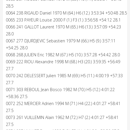
28.5
0064 238 RIGAUD Daniel 1970 M (64.) H6 (12.) 3:53:34 +50:48 28.5
0065 233 PAYEUR Louise 2000 F (1.) F3 (1.) 3:56:58 +54:12 28.1
0066 241 GALLOT Laurent 1970 M (65.) H6 (13.) 3:57:09 +54:23
28.0
0067 277 DJURDJEVIC Sebastien 1979 M (66.) H5 (9.) 3:57:11
+54:25 28.0
0068 268 JULIEN Eric 1982 M (67.) H5 (10.) 3:57:28 +54:42 28.0
0069 222 RIOU Alexandre 1998 M (68.) H3 (20.) 3:59:35 +56:49
27.7
0070 242 DELESSERT Julien 1985 M (69.) H5 (11.) 4:00:19 +57:33
27.7
0071 303 REBOUL Jean Bosco 1982 M (70.) H5 (12.) 4:01:22
+58:36 27.5
0072 252 MERCIER Adrien 1994 M (71.) H4 (22.) 4:01:27 +58:41
27.5
0073 261 VUILLEMIN Alain 1962 M (72.) H7 (2.) 4:01:27 +58:41
27.5