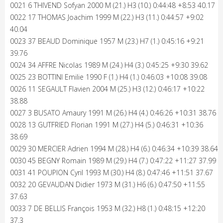
0021 6 THIVEND Sofyan 2000 M (21.) H3 (10.) 0:44:48 +8:53 40.17
0022 17 THOMAS Joachim 1999 M (22.) H3 (11.) 0:44:57 +9:02
40.04
0023 37 BEAUD Dominique 1957 M (23.) H7 (1.) 0:45:16 +9:21
39.76
0024 34 AFFRE Nicolas 1989 M (24.) H4 (3.) 0:45:25 +9:30 39.62
0025 23 BOTTINI Emilie 1990 F (1.) H4 (1.) 0:46:03 +10:08 39.08
0026 11 SEGAULT Flavien 2004 M (25.) H3 (12.) 0:46:17 +10:22
38.88
0027 3 BUSATO Amaury 1991 M (26.) H4 (4.) 0:46:26 +10:31 38.76
0028 13 GUTFRIED Florian 1991 M (27.) H4 (5.) 0:46:31 +10:36
38.69
0029 30 MERCIER Adrien 1994 M (28.) H4 (6.) 0:46:34 +10:39 38.64
0030 45 BEGNY Romain 1989 M (29.) H4 (7.) 0:47:22 +11:27 37.99
0031 41 POUPION Cyril 1993 M (30.) H4 (8.) 0:47:46 +11:51 37.67
0032 20 GEVAUDAN Didier 1973 M (31.) H6 (6.) 0:47:50 +11:55
37.63
0033 7 DE BELLIS François 1953 M (32.) H8 (1.) 0:48:15 +12:20
37.3