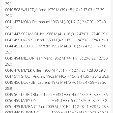
29.1
0040 508 WALLET Jérôme 1979 M (39.) H5 (10.) 2:47:03 +27:39
29.0
0041 477 MONY Emmanuel 1963 M (40.) H7 (2.) 2:47:03 +27:40
29.0
0042 447 SCRIMA Olivier 1966 M (41.) H6 (3.) 2:47:03 +27:40 29.0
0043 495 HYZARD Henri 1953 M (42.) H8 (1.) 2:47:07 +27:43 29.0
0044 452 BALDUCCI Alfredo 1952 M (43.) H8 (2.) 2:47:21 +27:58
29.0
0045 494 MILLION Jean-Marc 1962 M (44.) H7 (3.) 2:47:22 +27:58
29.0
0046 470 MEYER Gilles 1965 M (45.) H7 (4.) 2:47:23 +28:00 29.0
0047 511 STOUT Andrew 1963 M (46.) H7 (5.) 2:47:35 +28:12 28.9
0048 456 DUCRUET Laurent 1973 M (47.) H6 (4.) 2:47:59 +28:36
28.9
0049 507 DIDIER Blaise 1996 M (48.) H3 (14.) 2:48:02 +28:38 28.9
0050 459 MARY Cédric 2002 M (49.) H3 (15.) 2:48:20 +28:57 28.8
0051 425 RAMBAUT Paul 2009 M (50.) H2 (1.) 2:48:21 +28:57 28.8
0052 449 DUPONT Christian 1990 M (51.) H4 (14.) 2:49:07 +29:43