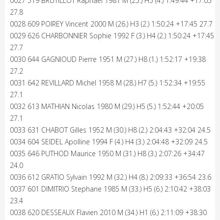
0027 519 BRUTILLOT Raphaël 1981 M (25.) H5 (4.) 1:49:44 +17:05
27.8
0028 609 POIREY Vincent 2000 M (26.) H3 (2.) 1:50:24 +17:45 27.7
0029 626 CHARBONNIER Sophie 1992 F (3.) H4 (2.) 1:50:24 +17:45
27.7
0030 644 GAGNIOUD Pierre 1951 M (27.) H8 (1.) 1:52:17 +19:38
27.2
0031 642 REVILLARD Michel 1958 M (28.) H7 (5.) 1:52:34 +19:55
27.1
0032 613 MATHIAN Nicolas 1980 M (29.) H5 (5.) 1:52:44 +20:05
27.1
0033 631 CHABOT Gilles 1952 M (30.) H8 (2.) 2:04:43 +32:04 24.5
0034 604 SEIDEL Apolline 1994 F (4.) H4 (3.) 2:04:48 +32:09 24.5
0035 646 PUTHOD Maurice 1950 M (31.) H8 (3.) 2:07:26 +34:47
24.0
0036 612 GRATIO Sylvain 1992 M (32.) H4 (8.) 2:09:33 +36:54 23.6
0037 601 DIMITRIO Stephane 1985 M (33.) H5 (6.) 2:10:42 +38:03
23.4
0038 620 DESSEAUX Flavien 2010 M (34.) H1 (6.) 2:11:09 +38:30