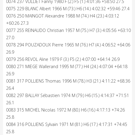
0074 237 VULLIET Fanny 1980 F (2.) F5 (1.) 4:01:36 +58:50 27.5
0075 229 BLANC Albert 1966 M (73.) H6 (14.) 4:02:32 +59:46 27.4
0076 250 MAINGOT Alexandre 1988 M (74.) H4 (23.) 4:03:12
+60:26 27.3
0077 255 REINAUDO Christian 1957 M (75.) H7 (3.) 4:05:56 +63:10
27.0
0078 294 POUZADOUX Pierre 1965 M (76.) H7 (4.) 4:06:52 +64:06
26.9
0079 256 REVOL Aline 1979 F (3.) F5 (2.) 4:07:00 +64:14 26.9
0080 271 MIEGE Wallerand 1995 M (77.) H4 (24.) 4:07:04 +64:18
26.9
0081 317 POLLIENS Thomas 1996 M (78.) H3 (21.) 4:11:22 +68:36
26.4
0082 297 BALLAY Sébastien 1974 M (79.) H6 (15.) 4:14:37 +71:51
26.1
0083 315 MICHEL Nicolas 1972 M (80.) H6 (16.) 4:17:13 +74:26
25.8
0084 316 POLLIENS Sylvain 1971 M (81.) H6 (17.) 4:17:31 +74:45
25.8