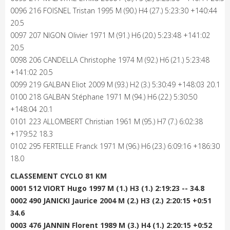
0096 216 FOISNEL Tristan 1995 M (90.) H4 (27.) 5:23:30 +140:44
20.5
0097 207 NIGON Olivier 1971 M (91.) H6 (20.) 5:23:48 +141:02
20.5
0098 206 CANDELLA Christophe 1974 M (92.) H6 (21.) 5:23:48
+141:02 20.5
0099 219 GALBAN Eliot 2009 M (93.) H2 (3.) 5:30:49 +148:03 20.1
0100 218 GALBAN Stéphane 1971 M (94.) H6 (22.) 5:30:50
+148:04 20.1
0101 223 ALLOMBERT Christian 1961 M (95.) H7 (7.) 6:02:38
+179:52 18.3
0102 295 FERTELLE Franck 1971 M (96.) H6 (23.) 6:09:16 +186:30
18.0
CLASSEMENT CYCLO 81 KM
0001 512 VIORT Hugo 1997 M (1.) H3 (1.) 2:19:23 -- 34.8
0002 490 JANICKI Jaurice 2004 M (2.) H3 (2.) 2:20:15 +0:51
34.6
0003 476 JANNIN Florent 1989 M (3.) H4 (1.) 2:20:15 +0:52