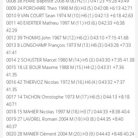
0008 38 FERRÉ Baptiste 2008 M (8.) H2 (1.) 0:41:23 +5:28 43.49
0009 24 PORCHAIRE Theo 1998 M (9.) H3 (5.) 0:42:08 +6:13 42.71
0010 9 VAN COURT Sean 1974 M (10.) H6 (1.) 0:42:13 +6:18 42.63
0011 40 EXERTIER Mathieu 1997 M (11.) H3 (6.) 0:42:33 +6:38
42.29
0012 39 THOMAS John 1967 M (12.) H6 (2.) 0:43:10 +7:15 41.68
0013 8 LONGCHAMP François 1973 M (13.) H6 (3.) 0:43:28 +7:33
41.41
0014 2 SCHUSTER Marcel 1980 M (14.) H5 (3.) 0:43:30 +7:35 41.38
0015 18 LE BOUR Maxime 1988 M (15.) H4 (2.) 0:43:31 +7:36
41.35
0016 42 THIERVOZ Nicolas 1972 M (16.) H6 (4.) 0:43:32 +7:37
41.35
0017 14 TACHON Christophe 1973 M (17.) H6 (5.) 0:44:13 +8:18
40.71
0018 15 MAHIER Nicolas 1997 M (18.) H3 (7.) 0:44:33 +8:38 40.4
0019 27 LAVOREL Romain 2004 M (19.) H3 (8.) 0:44:35 +8:40
40.37
0020 28 MANIER Clément 2004 M (20.) H3 (9.) 0:44:43 +8:48 40.24