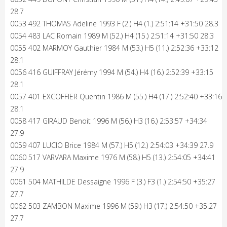
28.7
0053 492 THOMAS Adeline 1993 F (2.) H4 (1.) 2:51:14 +31:50 28.3
0054 483 LAC Romain 1989 M (52.) H4 (15.) 2:51:14 +31:50 28.3
0055 402 MARMOY Gauthier 1984 M (53.) H5 (11.) 2:52:36 +33:12
28.1
0056 416 GUIFFRAY Jérémy 1994 M (54.) H4 (16.) 2:52:39 +33:15
28.1
0057 401 EXCOFFIER Quentin 1986 M (55.) H4 (17.) 2:52:40 +33:16
28.1
0058 417 GIRAUD Benoit 1996 M (56.) H3 (16.) 2:53:57 +34:34
27.9
0059 407 LUCIO Brice 1984 M (57.) H5 (12.) 2:54:03 +34:39 27.9
0060 517 VARVARA Maxime 1976 M (58.) H5 (13.) 2:54:05 +34:41
27.9
0061 504 MATHILDE Dessaigne 1996 F (3.) F3 (1.) 2:54:50 +35:27
27.7
0062 503 ZAMBON Maxime 1996 M (59.) H3 (17.) 2:54:50 +35:27
27.7