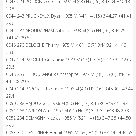
0043 224 POTRON Corentin 1997 M (43.) H3 (15.) 3:43:04 +40:18
29.8
0044 243 PRUGNEAUX Dylan 1995 M (44.) H4 (15.) 3:44:27 +41:41
29.6
0045 287 ABOUDARHAM Antoine 1993 M (45.) H4 (16.) 3:44:29
+41:43 29.6
0046 290 DELOCHE Thierry 1975 M (46.) H6 (7.) 3:44:32 +41:46
29.6
0047 244 PASQUET Guillaume 1983 M (47.) H5 (5.) 3:44:53 +42:07
29.6
0048 253 LE BOULANGER Christophe 1977 M (48.) H5 (6.) 3:44:54
+42:08 29.6
0049 314 BARONETTI Romain 1996 M (49.) H3 (16.) 3:46:30 +43:44
29.4
0050 288 HAJDU Zsolt 1986 M (50.) H4 (17.) 3:46:30 +43:44 29.4
0051 263 CAPRON Alain 1967 M (51.) H6 (8.) 3:46:34 +43:48 29.3
0052 234 DEMAGNY Nicolas 1986 M (52.) H4 (18.) 3:47:36 +44:50
29.2
0053 310 DESUZINGE Benoit 1995 M (53.) H4 (19.) 3:47:41 +44:55