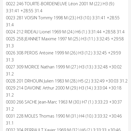
0022 246 TOURTE-BORDENEUVE Léon 2001 M (22.) H3 (9.)
3:31:41 +28:55 31.4
0023 281 VOISIN Tommy 1998 M (23.) H3 (10.) 3:31:41 +28:55
31.4
0024 212 RIDEAU Lionel 1969 M (24.) H6 (1.) 3:31:44 +28:58 31.4
0025 258 JEANNET Maxime 1997 M (25.) H3 (11.) 3:32:45 +29:58
31.3
0026 308 PEROIS Antoine 1999 M (26.) H3 (12.) 3:32:45 +29:59
31.3
0027 309 MORICE Nathan 1999 M (27.) H3 (13.) 3:32:48 +30:02
31.2
0028 201 DRHOUIN Julien 1983 M (28.) H5 (2.) 3:32:49 +30:03 31.2
0029 214 DAVOINE Arthur 2000 M (29.) H3 (14.) 3:33:04 +30:18
31.2
0030 266 SACHE Jean-Marc 1963 M (30.) H7 (1.) 3:33:23 +30:37
31.2
0031 228 MOLES Thomas 1990 M (31.) H4 (10.) 3:33:32 +30:46
31.1
0032 304 PERRAULT Xavier 1969 M (32.) H6 (2.) 3:33:33 +30:46