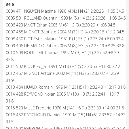
34.6
0004 471 NGUYEN Maxime 1990 M (4.) H4 (2.) 2:20:28 +1:05 34.5
0005 501 ROLLAND Quentin 1993 M (5.) H4 (3.) 2:20:28 +1:05 34.5
0006 423 JANOT Ethan 2005 M (6.) H3 (3.) 2:20:29 +1:06 34.5
0007 468 MIGNOT Baptiste 2004 M (7.) H3 (4.) 2:20:36 +1:12 34.5
0008 430 PIOT Estelle-Marie 1981 F (1.) F5 (1.) 2:25:24 +6:00 33.4
0009 406 DE MARCO Pablo 2006 M (8.) H3 (5.) 2:27:49 +8:25 32.8
0010 509 BOUILLIER Thomas 1992 M (9.) H4 (4.) 2:27:52 +8:29
32.8
0011 502 KIOCK Edgar 1991 M (10.) H4 (5.) 2:30:53 +11:30 32.2
0012 467 MIGNOT Antoine 2002 M (11.) H3 (6.) 2:32:02 +12:39
31.9
0013 484 HUAUX Romain 1979 M (12.) H5 (1.) 2:32:40 +13:17 31.8
0014 428 REYMOND Nolan 2006 M (13.) H3 (7.) 2:32:41 +13:17
31.8
0015 523 MILLE Frederic 1970 M (14.) H6 (1.) 2:33:33 +14:09 31.6
0016 482 PATICHOUD Damien 1991 M (15.) H4 (6.) 2:33:57 +14:33
31.5
0017 500 BARBON André 1967 M (16.) H6 (2.) 2:34:55 +15:31 31.3