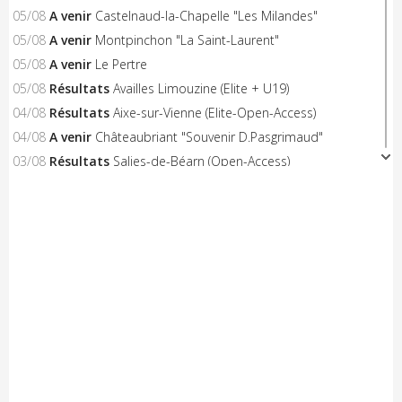
05/08
A venir
Castelnaud-la-Chapelle "Les Milandes"
05/08
A venir
Montpinchon "La Saint-Laurent"
05/08
A venir
Le Pertre
05/08
Résultats
Availles Limouzine (Elite + U19)
04/08
Résultats
Aixe-sur-Vienne (Elite-Open-Access)
04/08
A venir
Châteaubriant "Souvenir D.Pasgrimaud"
03/08
Résultats
Salies-de-Béarn (Open-Access)
03/08
Résultats
Sévignacq-Thèze (Open-Access)
03/08
A venir
Beauvoir-sur-Mer "Chemin de la Chèvre"
03/08
A venir
Notre-Dame-de-Monts (Critérium)
03/08
Résultats
Kreiz Breizh Elites (Etape 4)
03/08
Résultats
Challenge Mayennais (Manche 3)
03/08
A venir
24 Heures Vélo
03/08
Résultats
Lorient (Elite-Open)
03/08
Résultats
Challenge Ralph M 2026 (M3)
03/08
A venir
Challenge Breton