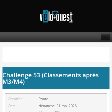
Challenge 53 (Classements après
M3/M4)
Discipline:
Route
Date:
dimanche, 31 mai 2026