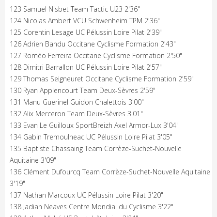
123 Samuel Nisbet Team Tactic U23 2'36"
124 Nicolas Ambert VCU Schwenheim TPM 2'36"
125 Corentin Lesage UC Pélussin Loire Pilat 2'39"
126 Adrien Bandu Occitane Cyclisme Formation 2'43"
127 Roméo Ferreira Occitane Cyclisme Formation 2'50"
128 Dimitri Barrallon UC Pélussin Loire Pilat 2'57"
129 Thomas Seigneuret Occitane Cyclisme Formation 2'59"
130 Ryan Applencourt Team Deux-Sèvres 2'59"
131 Manu Guerinel Guidon Chalettois 3'00"
132 Alix Merceron Team Deux-Sèvres 3'01"
133 Evan Le Guilloux SportBreizh Axel Armor-Lux 3'04"
134 Gabin Tremoulheac UC Pélussin Loire Pilat 3'05"
135 Baptiste Chassaing Team Corrèze-Suchet-Nouvelle
Aquitaine 3'09"
136 Clément Dufourcq Team Corrèze-Suchet-Nouvelle Aquitaine
3'19"
137 Nathan Marcoux UC Pélussin Loire Pilat 3'20"
138 Jadian Neaves Centre Mondial du Cyclisme 3'22"