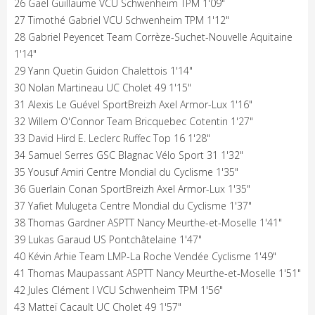
26 Gaël Guillaume VCU Schwenheim TPM 1'09"
27 Timothé Gabriel VCU Schwenheim TPM 1'12"
28 Gabriel Peyencet Team Corrèze-Suchet-Nouvelle Aquitaine
1'14"
29 Yann Quetin Guidon Chalettois 1'14"
30 Nolan Martineau UC Cholet 49 1'15"
31 Alexis Le Guével SportBreizh Axel Armor-Lux 1'16"
32 Willem O'Connor Team Bricquebec Cotentin 1'27"
33 David Hird E. Leclerc Ruffec Top 16 1'28"
34 Samuel Serres GSC Blagnac Vélo Sport 31 1'32"
35 Yousuf Amiri Centre Mondial du Cyclisme 1'35"
36 Guerlain Conan SportBreizh Axel Armor-Lux 1'35"
37 Yafiet Mulugeta Centre Mondial du Cyclisme 1'37"
38 Thomas Gardner ASPTT Nancy Meurthe-et-Moselle 1'41"
39 Lukas Garaud US Pontchâtelaine 1'47"
40 Kévin Arhie Team LMP-La Roche Vendée Cyclisme 1'49"
41 Thomas Maupassant ASPTT Nancy Meurthe-et-Moselle 1'51"
42 Jules Clément I VCU Schwenheim TPM 1'56"
43 Matteï Cacault UC Cholet 49 1'57"