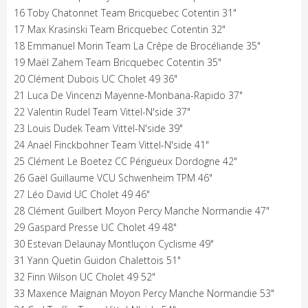
16 Toby Chatonnet Team Bricquebec Cotentin 31"
17 Max Krasinski Team Bricquebec Cotentin 32"
18 Emmanuel Morin Team La Crêpe de Brocéliande 35"
19 Maël Zahem Team Bricquebec Cotentin 35"
20 Clément Dubois UC Cholet 49 36"
21 Luca De Vincenzi Mayenne-Monbana-Rapido 37"
22 Valentin Rudel Team Vittel-N'side 37"
23 Louis Dudek Team Vittel-N'side 39"
24 Anaël Finckbohner Team Vittel-N'side 41"
25 Clément Le Boetez CC Périgueux Dordogne 42"
26 Gaël Guillaume VCU Schwenheim TPM 46"
27 Léo David UC Cholet 49 46"
28 Clément Guilbert Moyon Percy Manche Normandie 47"
29 Gaspard Presse UC Cholet 49 48"
30 Estevan Delaunay Montluçon Cyclisme 49"
31 Yann Quetin Guidon Chalettois 51"
32 Finn Wilson UC Cholet 49 52"
33 Maxence Maignan Moyon Percy Manche Normandie 53"