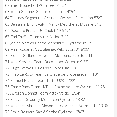
62 Julien Bouteiller I VC Lucéen 4'05"
63 Manu Guerinel Guidon Chalettois 4'26"
64 Thomas Seigneuret Occitane Cyclisme Formation 5'59"
65 Benjamin Bright ASPTT Nancy Meurthe-et-Moselle 6'13"
66 Gaspard Presse UC Cholet 49 6'17"
67 Carl Truffer Team Vittel-N'side 7'40"
68 Jadian Neaves Centre Mondial du Cyclisme 8'12"
69 Maël Rouanet GSC Blagnac Vélo Sport 31 9'06"
70 Florian Gaillard I Mayenne-Monbana-Rapido 9'11"
71 Max Krasinski Team Bricquebec Cotentin 9'22"
72 Hugo Lafaye UC Pélussin Loire Pilat 9'26"
73 Théo Le Roux Team La Crêpe de Brocéliande 11'10"
74 Samuel Nisbet Team Tactic U23 11'22"
75 Charly Raby Team LMP-La Roche Vendée Cyclisme 11'28"
76 Aurélien Lionnet Team Vittel-N'side 12'54"
77 Estevan Delaunay Montluçon Cyclisme 13'32"
78 Maxence Maignan Moyon Percy Manche Normandie 13'36"
79 Emile Bossard Sablé Sarthe Cyclisme 13'42"