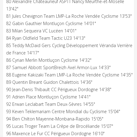
80 Alexandre Châteauneuf ASPTT Nancy Meurthe-et-Moselle
13'42"
81 Jules Chevignon Team LMP-La Roche Vendée Cyclisme 13'53"
82 Gabin Gauthier Montluçon Cyclisme 14'01"
83 Milan Sequeira VC Lucéen 14'01"
84 Ryan Oldfield Team Tactic U23 14'13"
85 Teddy McDaid Gers Cycling Développement Véranda Verrière
de France 14'17"
86 Cyrian Merlin Montluçon Cyclisme 14'32"
87 Samuel Abbott SportBreizh Axel Armor-Lux 14'33"
88 Eugene Kakizaki Team LMP-La Roche Vendée Cyclisme 14'35"
89 Quentin Breant Guidon Chalettois 14'36"
90 Jean-Denis Thibault CC Périgueux Dordogne 14'38"
91 Adrien Place Montluçon Cyclisme 14'41"
92 Erwan Leclabart Team Deux-Sèvres 14'55"
93 Keven Teklemariam Centre Mondial du Cyclisme 15'04"
94 Ben Chilton Mayenne-Monbana-Rapido 15'05"
95 Lucas Troger Team La Crêpe de Brocéliande 15'07"
96 Maxence Le Fur CC Périgueux Dordogne 16'10"