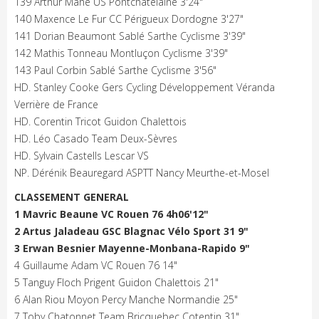
139 Arthur Mahé US Pontchâtelaine 3'24"
140 Maxence Le Fur CC Périgueux Dordogne 3'27"
141 Dorian Beaumont Sablé Sarthe Cyclisme 3'39"
142 Mathis Tonneau Montluçon Cyclisme 3'39"
143 Paul Corbin Sablé Sarthe Cyclisme 3'56"
HD. Stanley Cooke Gers Cycling Développement Véranda
Verrière de France
HD. Corentin Tricot Guidon Chalettois
HD. Léo Casado Team Deux-Sèvres
HD. Sylvain Castells Lescar VS
NP. Dérénik Beauregard ASPTT Nancy Meurthe-et-Mosel
CLASSEMENT GENERAL
1 Mavric Beaune VC Rouen 76 4h06'12"
2 Artus Jaladeau GSC Blagnac Vélo Sport 31 9"
3 Erwan Besnier Mayenne-Monbana-Rapido 9"
4 Guillaume Adam VC Rouen 76 14"
5 Tanguy Floch Prigent Guidon Chalettois 21"
6 Alan Riou Moyon Percy Manche Normandie 25"
7 Toby Chatonnet Team Bricquebec Cotentin 31"