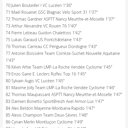
70 Julien Bouteiller I VC Lucéen 1'36"
71 Maël Rouanet GSC Blagnac Vélo Sport 31 1'37"
72 Thomas Gardner ASPTT Nancy Meurthe-et-Moselle 1'37"
73 Arthur Alexandre VC Rouen 76 1'40"
74 Pierre Lebeau Guidon Chalettois 1'42"
75 Lukas Garaud US Pontchâtelaine 1'43"
76 Thomas Carreau CC Périgueux Dordogne 1'43"
77 Antonin Boissière Team Corrèze-Suchet-Nouvelle Aquitaine
1'43"
78 Kévin Arhie Team LMP-La Roche Vendée Cyclisme 1'45"
79 Enzo Gane E. Leclerc Ruffec Top 16 1'45"
80 Sylvain Augis VC Lucéen 1'45"
81 Maxime Jolly Team LMP-La Roche Vendée Cyclisme 1'46"
82 Thomas Maupassant ASPTT Nancy Meurthe-et-Moselle 1'47"
83 Damien Bonetto SportBreizh Axel Armor-Lux 1'47"
84 Alex Beldon Mayenne-Monbana-Rapido 1'47"
85 Alexis Champion Team Deux-Sèvres 1'48"
86 Cyrian Merlin Montluçon Cyclisme 1'49"