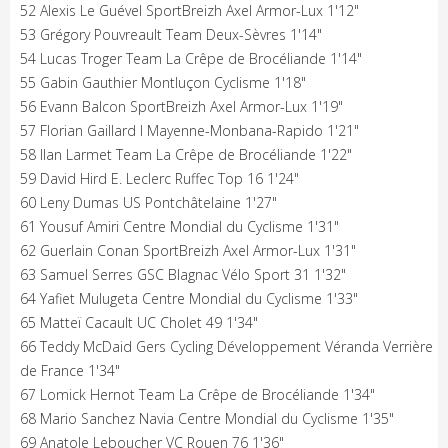
52 Alexis Le Guével SportBreizh Axel Armor-Lux 1'12"
53 Grégory Pouvreault Team Deux-Sèvres 1'14"
54 Lucas Troger Team La Crêpe de Brocéliande 1'14"
55 Gabin Gauthier Montluçon Cyclisme 1'18"
56 Evann Balcon SportBreizh Axel Armor-Lux 1'19"
57 Florian Gaillard I Mayenne-Monbana-Rapido 1'21"
58 Ilan Larmet Team La Crêpe de Brocéliande 1'22"
59 David Hird E. Leclerc Ruffec Top 16 1'24"
60 Leny Dumas US Pontchâtelaine 1'27"
61 Yousuf Amiri Centre Mondial du Cyclisme 1'31"
62 Guerlain Conan SportBreizh Axel Armor-Lux 1'31"
63 Samuel Serres GSC Blagnac Vélo Sport 31 1'32"
64 Yafiet Mulugeta Centre Mondial du Cyclisme 1'33"
65 Matteï Cacault UC Cholet 49 1'34"
66 Teddy McDaid Gers Cycling Développement Véranda Verrière
de France 1'34"
67 Lomick Hernot Team La Crêpe de Brocéliande 1'34"
68 Mario Sanchez Navia Centre Mondial du Cyclisme 1'35"
69 Anatole Leboucher VC Rouen 76 1'36"