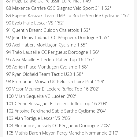
87 Hugo Lafaye UC Pélussin Loire Pilat 1'49"
88 Maxence Carrère GSC Blagnac Vélo Sport 31 1'52"
89 Eugene Kakizaki Team LMP-La Roche Vendée Cyclisme 1'52"
90 Eyob Haile Lescar VS 1'52"
91 Quentin Breant Guidon Chalettois 1'53"
92 Jean-Denis Thibault CC Périgueux Dordogne 1'55"
93 Axel Habert Montluçon Cyclisme 1'55"
94 Théo Lauseille CC Périgueux Dordogne 1'56"
95 Alex Mabille E. Leclerc Ruffec Top 16 1'57"
96 Adrien Place Montluçon Cyclisme 1'58"
97 Ryan Oldfield Team Tactic U23 1'58"
98 Emmanuel Moisan UC Pélussin Loire Pilat 1'59"
99 Victor Meunier E. Leclerc Ruffec Top 16 2'02"
100 Milan Sequeira VC Lucéen 2'02"
101 Cédric Bessaguet E. Leclerc Ruffec Top 16 2'03"
102 Antoine Ferdinand Sablé Sarthe Cyclisme 2'04"
103 Alan Tortigue Lescar VS 2'06"
104 Alexandre Joussely CC Périgueux Dordogne 2'08"
105 Mathis Baron Moyon Percy Manche Normandie 2'10"