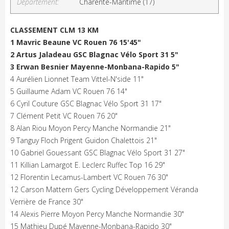
Département:
Charente-Maritime (17)
CLASSEMENT CLM 13 KM
1 Mavric Beaune VC Rouen 76 15'45"
2 Artus Jaladeau GSC Blagnac Vélo Sport 31 5"
3 Erwan Besnier Mayenne-Monbana-Rapido 5"
4 Aurélien Lionnet Team Vittel-N'side 11"
5 Guillaume Adam VC Rouen 76 14"
6 Cyril Couture GSC Blagnac Vélo Sport 31 17"
7 Clément Petit VC Rouen 76 20"
8 Alan Riou Moyon Percy Manche Normandie 21"
9 Tanguy Floch Prigent Guidon Chalettois 21"
10 Gabriel Gouessant GSC Blagnac Vélo Sport 31 27"
11 Killian Lamargot E. Leclerc Ruffec Top 16 29"
12 Florentin Lecamus-Lambert VC Rouen 76 30"
12 Carson Mattern Gers Cycling Développement Véranda
Verrière de France 30"
14 Alexis Pierre Moyon Percy Manche Normandie 30"
15 Mathieu Dupé Mayenne-Monbana-Rapido 30"