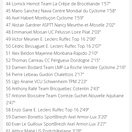
44 Lomick Hernot Team La Crêpe de Brocéliande 1'57"
45 Mario Sanchez Navia Centre Mondial du Cyclisme 1'58"
46 Axel Habert Montluçon Cyclisme 1'59"
47 Alistair Gardner ASPTT Nancy Meurthe-et-Moselle 2'02"
48 Emmanuel Moisan UC Pélussin Loire Pilat 2'03"
49 Victor Meunier E. Leclerc Ruffec Top 16 2'06"
50 Cédric Bessaguet E. Leclerc Ruffec Top 16 2'07"
51 Alex Beldon Mayenne-Monbana-Rapido 2'10"
52 Thomas Carreau CC Périgueux Dordogne 2'15"
53 Damien Bodard Team LMP-La Roche Vendée Cyclisme 2'16"
54 Pierre Lebeau Guidon Chalettois 2'17"
55 Ugo Ananie VCU Schwenheim TPM 2'23"
56 Anthony Rallé Team Bricquebec Cotentin 2'43"
57 Antonin Boissière Team Corrèze-Suchet-Nouvelle Aquitaine
2'47"
58 Enzo Gane E. Leclerc Ruffec Top 16 2'49"
59 Damien Bonetto SportBreizh Axel Armor-Lux 3'20"
60 Evan Le Guilloux SportBreizh Axel Armor-Lux 3'27"
61 Arthur Mahé US Pontchâtelaine 3'28"