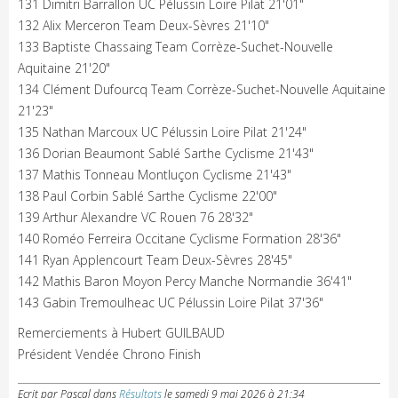
131 Dimitri Barrallon UC Pélussin Loire Pilat 21'01"
132 Alix Merceron Team Deux-Sèvres 21'10"
133 Baptiste Chassaing Team Corrèze-Suchet-Nouvelle
Aquitaine 21'20"
134 Clément Dufourcq Team Corrèze-Suchet-Nouvelle Aquitaine
21'23"
135 Nathan Marcoux UC Pélussin Loire Pilat 21'24"
136 Dorian Beaumont Sablé Sarthe Cyclisme 21'43"
137 Mathis Tonneau Montluçon Cyclisme 21'43"
138 Paul Corbin Sablé Sarthe Cyclisme 22'00"
139 Arthur Alexandre VC Rouen 76 28'32"
140 Roméo Ferreira Occitane Cyclisme Formation 28'36"
141 Ryan Applencourt Team Deux-Sèvres 28'45"
142 Mathis Baron Moyon Percy Manche Normandie 36'41"
143 Gabin Tremoulheac UC Pélussin Loire Pilat 37'36"
Remerciements à Hubert GUILBAUD
Président Vendée Chrono Finish
Ecrit par Pascal
dans
Résultats
le
samedi 9 mai 2026 à 21:34