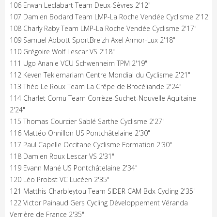
106 Erwan Leclabart Team Deux-Sèvres 2'12"
107 Damien Bodard Team LMP-La Roche Vendée Cyclisme 2'12"
108 Charly Raby Team LMP-La Roche Vendée Cyclisme 2'17"
109 Samuel Abbott SportBreizh Axel Armor-Lux 2'18"
110 Grégoire Wolf Lescar VS 2'18"
111 Ugo Ananie VCU Schwenheim TPM 2'19"
112 Keven Teklemariam Centre Mondial du Cyclisme 2'21"
113 Théo Le Roux Team La Crêpe de Brocéliande 2'24"
114 Charlet Cornu Team Corrèze-Suchet-Nouvelle Aquitaine
2'24"
115 Thomas Courcier Sablé Sarthe Cyclisme 2'27"
116 Mattéo Onnillon US Pontchâtelaine 2'30"
117 Paul Capelle Occitane Cyclisme Formation 2'30"
118 Damien Roux Lescar VS 2'31"
119 Evann Mahé US Pontchâtelaine 2'34"
120 Léo Probst VC Lucéen 2'35"
121 Matthis Charbleytou Team SIDER CAM Bdx Cycling 2'35"
122 Victor Painaud Gers Cycling Développement Véranda
Verrière de France 2'35"