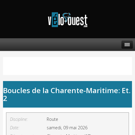
Boucles de la Charente-Maritime: Et.
2
Discipline:
Route
Date:
samedi, 09 mai 2026