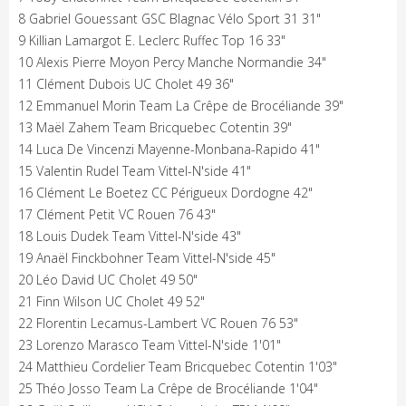
8 Gabriel Gouessant GSC Blagnac Vélo Sport 31 31"
9 Killian Lamargot E. Leclerc Ruffec Top 16 33"
10 Alexis Pierre Moyon Percy Manche Normandie 34"
11 Clément Dubois UC Cholet 49 36"
12 Emmanuel Morin Team La Crêpe de Brocéliande 39"
13 Maël Zahem Team Bricquebec Cotentin 39"
14 Luca De Vincenzi Mayenne-Monbana-Rapido 41"
15 Valentin Rudel Team Vittel-N'side 41"
16 Clément Le Boetez CC Périgueux Dordogne 42"
17 Clément Petit VC Rouen 76 43"
18 Louis Dudek Team Vittel-N'side 43"
19 Anaël Finckbohner Team Vittel-N'side 45"
20 Léo David UC Cholet 49 50"
21 Finn Wilson UC Cholet 49 52"
22 Florentin Lecamus-Lambert VC Rouen 76 53"
23 Lorenzo Marasco Team Vittel-N'side 1'01"
24 Matthieu Cordelier Team Bricquebec Cotentin 1'03"
25 Théo Josso Team La Crêpe de Brocéliande 1'04"