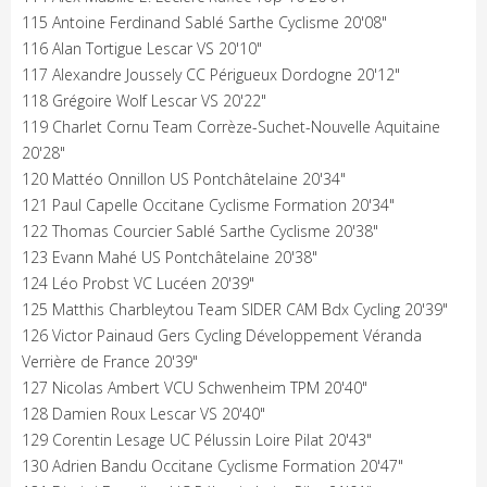
115 Antoine Ferdinand Sablé Sarthe Cyclisme 20'08"
116 Alan Tortigue Lescar VS 20'10"
117 Alexandre Joussely CC Périgueux Dordogne 20'12"
118 Grégoire Wolf Lescar VS 20'22"
119 Charlet Cornu Team Corrèze-Suchet-Nouvelle Aquitaine
20'28"
120 Mattéo Onnillon US Pontchâtelaine 20'34"
121 Paul Capelle Occitane Cyclisme Formation 20'34"
122 Thomas Courcier Sablé Sarthe Cyclisme 20'38"
123 Evann Mahé US Pontchâtelaine 20'38"
124 Léo Probst VC Lucéen 20'39"
125 Matthis Charbleytou Team SIDER CAM Bdx Cycling 20'39"
126 Victor Painaud Gers Cycling Développement Véranda
Verrière de France 20'39"
127 Nicolas Ambert VCU Schwenheim TPM 20'40"
128 Damien Roux Lescar VS 20'40"
129 Corentin Lesage UC Pélussin Loire Pilat 20'43"
130 Adrien Bandu Occitane Cyclisme Formation 20'47"