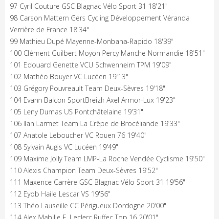
97 Cyril Couture GSC Blagnac Vélo Sport 31 18'21"
98 Carson Mattern Gers Cycling Développement Véranda
Verrière de France 18'34"
99 Mathieu Dupé Mayenne-Monbana-Rapido 18'39"
100 Clément Guilbert Moyon Percy Manche Normandie 18'51"
101 Edouard Genette VCU Schwenheim TPM 19'09"
102 Mathéo Bouyer VC Lucéen 19'13"
103 Grégory Pouvreault Team Deux-Sèvres 19'18"
104 Evann Balcon SportBreizh Axel Armor-Lux 19'23"
105 Leny Dumas US Pontchâtelaine 19'31"
106 Ilan Larmet Team La Crêpe de Brocéliande 19'33"
107 Anatole Leboucher VC Rouen 76 19'40"
108 Sylvain Augis VC Lucéen 19'49"
109 Maxime Jolly Team LMP-La Roche Vendée Cyclisme 19'50"
110 Alexis Champion Team Deux-Sèvres 19'52"
111 Maxence Carrère GSC Blagnac Vélo Sport 31 19'56"
112 Eyob Haile Lescar VS 19'56"
113 Théo Lauseille CC Périgueux Dordogne 20'00"
114 Alex Mabille E. Leclerc Ruffec Top 16 20'01"