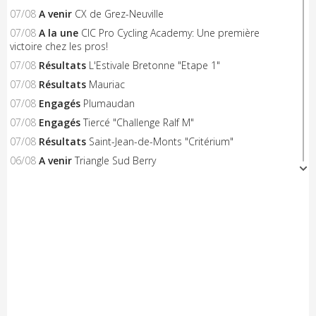
07/08
A venir
CX de Grez-Neuville
07/08
A la une
CIC Pro Cycling Academy: Une première
victoire chez les pros!
07/08
Résultats
L'Estivale Bretonne "Etape 1"
07/08
Résultats
Mauriac
07/08
Engagés
Plumaudan
07/08
Engagés
Tiercé "Challenge Ralf M"
07/08
Résultats
Saint-Jean-de-Monts "Critérium"
06/08
A venir
Triangle Sud Berry
06/08
A venir
Saint-Flour
06/08
A venir
Nieul-le-Dolent
06/08
Engagés
Notre-Dame-de-Monts (Critérium)
06/08
Résultats
Concarneau "Les Filets Bleus"
06/08
Résultats
Combourg "Kritos Romantic"
05/08
Résultats
Civray "La Route d'Or Cycliste du Poitou"
05/08
A venir
Saint-Georges-sur-Erve
05/08
A venir
Hénon