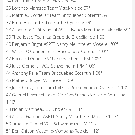
34 Carl Truffer Team Vittel-N'side 54"
35 Lorenzo Marasco Team Vittel-N'side 57"
36 Matthieu Cordelier Team Bricquebec Cotentin 59"
37 Emile Bossard Sablé Sarthe Cyclisme 59"
38 Alexandre Châteauneuf ASPTT Nancy Meurthe-et-Moselle 59"
39 Théo Josso Team La Crêpe de Brocéliande 1'00"
40 Benjamin Bright ASPTT Nancy Meurthe-et-Moselle 1'02"
41 Willem O'Connor Team Bricquebec Cotentin 1'04"
42 Edouard Genette VCU Schwenheim TPM 1'05"
43 Jules Clément I VCU Schwenheim TPM 1'06"
44 Anthony Rallé Team Bricquebec Cotentin 1'08"
45 Mathéo Bouyer VC Lucéen 1'09"
46 Jules Chevignon Team LMP-La Roche Vendée Cyclisme 1'10"
47 Gabriel Peyencet Team Corrèze-Suchet-Nouvelle Aquitaine
1'10"
48 Nolan Martineau UC Cholet 49 1'11"
49 Alistair Gardner ASPTT Nancy Meurthe-et-Moselle 1'12"
50 Timothé Gabriel VCU Schwenheim TPM 1'12"
51 Ben Chilton Mayenne-Monbana-Rapido 1'12"