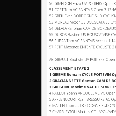
50 GRANDON Enzo UV POITIERS Open 3
51 COET Tom VC SAINTAIS Open 3 13:4
52 GREIL Evan DORDOGNE SUD CYCLISM
53 MOREAU Victor US BOUSCATAISE CYC
54 DELALAIRE Johan CAM DE BORDEAUX
55 DUBOS Bastien US BOUSCATAISE CY
56 SUBRA Tom VC SAINTAIS Access 1 14
57 PETIT Maxence ENTENTE CYCLISTE 3 
AB GIRAULT Baptiste UV POITIERS Open
CLASSEMENT ETAPE 2
1 GIREME Romain CYCLE POITEVIN Op
2 GRACIANNETTE Gaetan CAM DE BO
3 GREGOIRE Maxime VAL DE SEVRE CY
4 PAILLOT Yoann ANGOULEME VC Open 
5 APPLENCOURT Ryan BRESSUIRE AC Ope
6 MARTIN Thomas DORDOGNE SUD CYCL
7 CHARBLEYTOU Matthis CC LAPOUYADAI