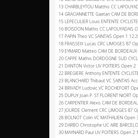
13 CHARBLEYTOU Matthis CC LAPOUYAD
14 GRACIANNETTE Gaetan CAM DE BOR
15 LEPECULIER Louis ENTENTE CYCLISTE
16 BOISDON Mathis CC LAPOUYADAIS O
17 PAPIN Theo VC SAINTAIS Open 1 12:2
18 FRAISSEIX Lucas CRC LIMOGES 87 Op
19 EYMARD Matteo CAM DE BORDEAUX 
20 CAPPE Mathis DORDOGNE SUD CYCL
21 DANTON Victor UV POITIERS Open 2 
22 BREGIERE Anthony ENTENTE CYCLIST
23 BLANCHARD Thibaut VC SAINTAIS Acc
24 BRIVADY Ludovic VC ROCHEFORT Ope
25 DUPUY Joan P. ST FLORENT NIORT Op
26 CARPENTIER Alexis CAM DE BORDEAU
27 JOURDE Clement CRC LIMOGES 87 O
28 BOLNOT Colin VC MATHALIEN Open 3
29 DARBO Christophe UC AIRE BARCEL
30 MAYNARD Paul UV POITIERS Open 2 