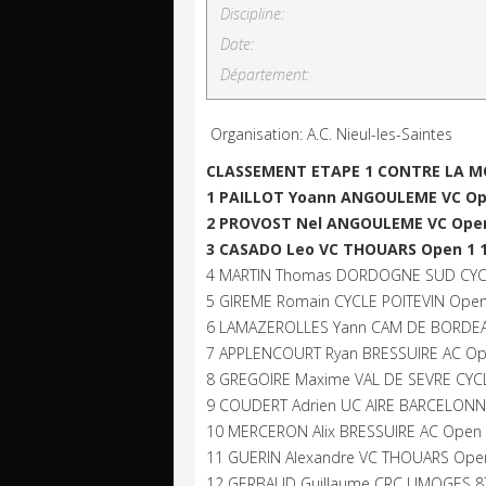
Discipline:
Date:
Département:
Organisation: A.C. Nieul-les-Saintes
CLASSEMENT ETAPE 1 CONTRE LA M
1 PAILLOT Yoann ANGOULEME VC Ope
2 PROVOST Nel ANGOULEME VC Open
3 CASADO Leo VC THOUARS Open 1 1
4 MARTIN Thomas DORDOGNE SUD CYCL
5 GIREME Romain CYCLE POITEVIN Open
6 LAMAZEROLLES Yann CAM DE BORDEA
7 APPLENCOURT Ryan BRESSUIRE AC Op
8 GREGOIRE Maxime VAL DE SEVRE CYC
9 COUDERT Adrien UC AIRE BARCELONN
10 MERCERON Alix BRESSUIRE AC Open 
11 GUERIN Alexandre VC THOUARS Open
12 GERBAUD Guillaume CRC LIMOGES 8