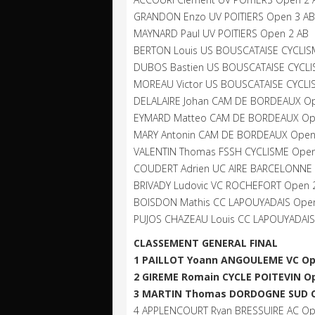
GRANDON Enzo UV POITIERS Open 3 AB
MAYNARD Paul UV POITIERS Open 2 AB
BERTON Louis US BOUSCATAISE CYCLIS
DUBOS Bastien US BOUSCATAISE CYCLI
MOREAU Victor US BOUSCATAISE CYCLI
DELALAIRE Johan CAM DE BORDEAUX Op
EYMARD Matteo CAM DE BORDEAUX Op
MARY Antonin CAM DE BORDEAUX Open
VALENTIN Thomas FSSH CYCLISME Open
COUDERT Adrien UC AIRE BARCELONNE 
BRIVADY Ludovic VC ROCHEFORT Open 
BOISDON Mathis CC LAPOUYADAIS Open
PUJOS CHAZEAU Louis CC LAPOUYADAIS 
CLASSEMENT GENERAL FINAL
1 PAILLOT Yoann ANGOULEME VC Ope
2 GIREME Romain CYCLE POITEVIN Ope
3 MARTIN Thomas DORDOGNE SUD CYC
4 APPLENCOURT Ryan BRESSUIRE AC Ope