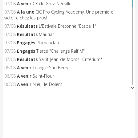
07/08
A venir
CX de Grez-Neuville
07/08
A la une
CIC Pro Cycling Academy: Une première
victoire chez les pros!
07/08
Résultats
L'Estivale Bretonne "Etape 1"
07/08
Résultats
Mauriac
07/08
Engagés
Plumaudan
07/08
Engagés
Tiercé "Challenge Ralf M"
07/08
Résultats
Saint-Jean-de-Monts "Critérium"
06/08
A venir
Triangle Sud Berry
06/08
A venir
Saint-Flour
06/08
A venir
Nieul-le-Dolent
06/08
Engagés
Notre-Dame-de-Monts (Critérium)
06/08
Résultats
Concarneau "Les Filets Bleus"
06/08
Résultats
Combourg "Kritos Romantic"
05/08
Résultats
Civray "La Route d'Or Cycliste du Poitou"
05/08
A venir
Saint-Georges-sur-Erve
05/08
A venir
Hénon