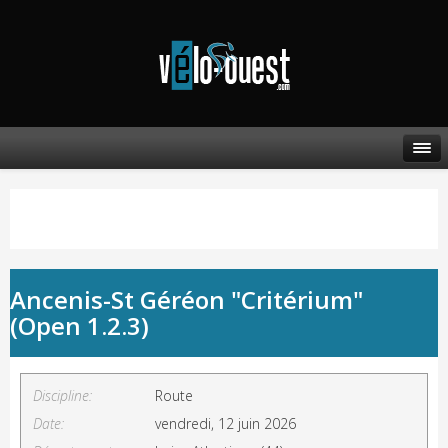
Ancenis-St Géréon "Critérium"
(Open 1.2.3)
Discipline:
Route
Date:
vendredi, 12 juin 2026