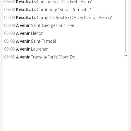
06/08
Résultats
Concarneau "Les Filets Bleus"
06/08
Résultats
Combourg "Kritos Romantic"
05/08
Résultats
Civray "La Route d'Or Cycliste du Poitou"
05/08
A venir
Saint-Georges-sur-Erve
05/08
A venir
Hénon
05/08
A venir
Saint-Trimoël
05/08
A venir
Laurenan
05/08
A venir
Trans-la-Forêt/Mont Dol
05/08
A venir
Castelnaud-la-Chapelle "Les Milandes"
05/08
A venir
Montpinchon "La Saint-Laurent"
05/08
A venir
Le Pertre
05/08
Résultats
Availles Limouzine (Elite + U19)
04/08
Résultats
Aixe-sur-Vienne (Elite-Open-Access)
04/08
A venir
Châteaubriant "Souvenir D.Pasgrimaud"
03/08
Résultats
Salies-de-Béarn (Open-Access)
03/08
Résultats
Sévignacq-Thèze (Open-Access)
03/08
A venir
Beauvoir-sur-Mer "Chemin de la Chèvre"