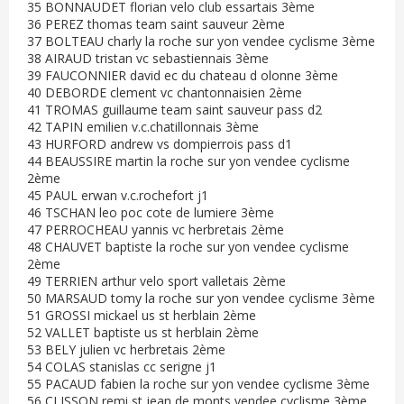
35 BONNAUDET florian velo club essartais 3ème
36 PEREZ thomas team saint sauveur 2ème
37 BOLTEAU charly la roche sur yon vendee cyclisme 3ème
38 AIRAUD tristan vc sebastiennais 3ème
39 FAUCONNIER david ec du chateau d olonne 3ème
40 DEBORDE clement vc chantonnaisien 2ème
41 TROMAS guillaume team saint sauveur pass d2
42 TAPIN emilien v.c.chatillonnais 3ème
43 HURFORD andrew vs dompierrois pass d1
44 BEAUSSIRE martin la roche sur yon vendee cyclisme
2ème
45 PAUL erwan v.c.rochefort j1
46 TSCHAN leo poc cote de lumiere 3ème
47 PERROCHEAU yannis vc herbretais 2ème
48 CHAUVET baptiste la roche sur yon vendee cyclisme
2ème
49 TERRIEN arthur velo sport valletais 2ème
50 MARSAUD tomy la roche sur yon vendee cyclisme 3ème
51 GROSSI mickael us st herblain 2ème
52 VALLET baptiste us st herblain 2ème
53 BELY julien vc herbretais 2ème
54 COLAS stanislas cc serigne j1
55 PACAUD fabien la roche sur yon vendee cyclisme 3ème
56 CLISSON remi st jean de monts vendee cyclisme 3ème