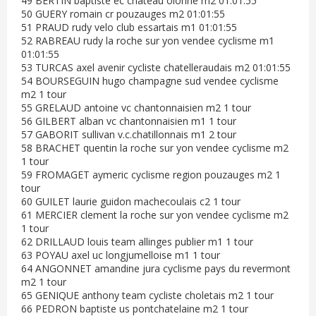
49 BERTIN baptiste ec château olonne m2 01:01:55
50 GUERY romain cr pouzauges m2 01:01:55
51 PRAUD rudy velo club essartais m1 01:01:55
52 RABREAU rudy la roche sur yon vendee cyclisme m1
01:01:55
53 TURCAS axel avenir cycliste chatelleraudais m2 01:01:55
54 BOURSEGUIN hugo champagne sud vendee cyclisme
m2 1 tour
55 GRELAUD antoine vc chantonnaisien m2 1 tour
56 GILBERT alban vc chantonnaisien m1 1 tour
57 GABORIT sullivan v.c.chatillonnais m1 2 tour
58 BRACHET quentin la roche sur yon vendee cyclisme m2
1 tour
59 FROMAGET aymeric cyclisme region pouzauges m2 1
tour
60 GUILET laurie guidon machecoulais c2 1 tour
61 MERCIER clement la roche sur yon vendee cyclisme m2
1 tour
62 DRILLAUD louis team allinges publier m1 1 tour
63 POYAU axel uc longjumelloise m1 1 tour
64 ANGONNET amandine jura cyclisme pays du revermont
m2 1 tour
65 GENIQUE anthony team cycliste choletais m2 1 tour
66 PEDRON baptiste us pontchatelaine m2 1 tour