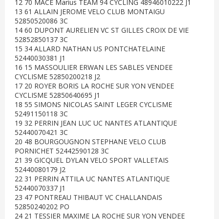
12 70 MACE Marius TEAM 94 CYCLING 48946010222 J1
13 61 ALLAIN JEROME VELO CLUB MONTAIGU
52850520086 3C
14 60 DUPONT AURELIEN VC ST GILLES CROIX DE VIE
52852850137 3C
15 34 ALLARD NATHAN US PONTCHATELAINE
52440030381 J1
16 15 MASSOULIER ERWAN LES SABLES VENDEE
CYCLISME 52850200218 J2
17 20 ROYER BORIS LA ROCHE SUR YON VENDEE
CYCLISME 52850640695 J1
18 55 SIMONS NICOLAS SAINT LEGER CYCLISME
52491150118 3C
19 32 PERRIN JEAN LUC UC NANTES ATLANTIQUE
52440070421 3C
20 48 BOURGOUGNON STEPHANE VELO CLUB
PORNICHET 52442590128 3C
21 39 GICQUEL DYLAN VELO SPORT VALLETAIS
52440080179 J2
22 31 PERRIN ATTILA UC NANTES ATLANTIQUE
52440070337 J1
23 47 PONTREAU THIBAUT VC CHALLANDAIS
52850240202 PO
24 21 TESSIER MAXIME LA ROCHE SUR YON VENDEE