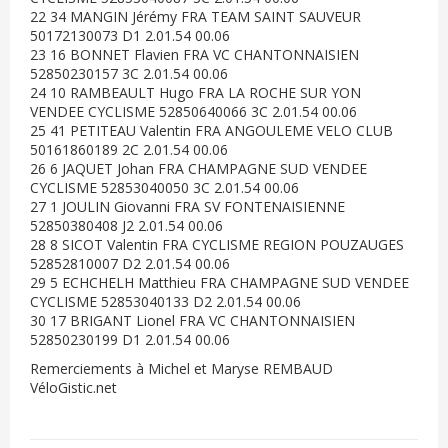
22 34 MANGIN Jérémy FRA TEAM SAINT SAUVEUR
50172130073 D1 2.01.54 00.06
23 16 BONNET Flavien FRA VC CHANTONNAISIEN
52850230157 3C 2.01.54 00.06
24 10 RAMBEAULT Hugo FRA LA ROCHE SUR YON
VENDEE CYCLISME 52850640066 3C 2.01.54 00.06
25 41 PETITEAU Valentin FRA ANGOULEME VELO CLUB
50161860189 2C 2.01.54 00.06
26 6 JAQUET Johan FRA CHAMPAGNE SUD VENDEE
CYCLISME 52853040050 3C 2.01.54 00.06
27 1 JOULIN Giovanni FRA SV FONTENAISIENNE
52850380408 J2 2.01.54 00.06
28 8 SICOT Valentin FRA CYCLISME REGION POUZAUGES
52852810007 D2 2.01.54 00.06
29 5 ECHCHELH Matthieu FRA CHAMPAGNE SUD VENDEE
CYCLISME 52853040133 D2 2.01.54 00.06
30 17 BRIGANT Lionel FRA VC CHANTONNAISIEN
52850230199 D1 2.01.54 00.06
Remerciements à Michel et Maryse REMBAUD
VéloGistic.net