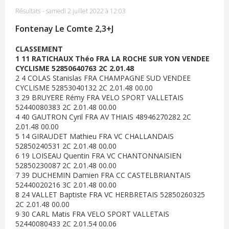
Résultats
-
samedi 2 juillet 2022 à 12:03
Fontenay Le Comte 2,3+J
CLASSEMENT
1 11 RATICHAUX Théo FRA LA ROCHE SUR YON VENDEE
CYCLISME 52850640763 2C 2.01.48
2 4 COLAS Stanislas FRA CHAMPAGNE SUD VENDEE
CYCLISME 52853040132 2C 2.01.48 00.00
3 29 BRUYERE Rémy FRA VELO SPORT VALLETAIS
52440080383 2C 2.01.48 00.00
4 40 GAUTRON Cyril FRA AV THIAIS 48946270282 2C
2.01.48 00.00
5 14 GIRAUDET Mathieu FRA VC CHALLANDAIS
52850240531 2C 2.01.48 00.00
6 19 LOISEAU Quentin FRA VC CHANTONNAISIEN
52850230087 2C 2.01.48 00.00
7 39 DUCHEMIN Damien FRA CC CASTELBRIANTAIS
52440020216 3C 2.01.48 00.00
8 24 VALLET Baptiste FRA VC HERBRETAIS 52850260325
2C 2.01.48 00.00
9 30 CARL Matis FRA VELO SPORT VALLETAIS
52440080433 2C 2.01.54 00.06