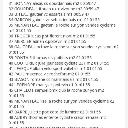
31 BONNAY alexis cs dourdannais m2 00:59:47
32 GOURDEAU titouan u.c.c.vivonne m2 00:59:47
33 BITEAU gautier vc essartais m1 00:59:47
34 GARCON gabriel vc sebastiennais m1 01:01:55
35 MENANTEAU gaetan la roche sur yon vendee cyclisme
m2 01:01:55
36 TROGER lucas p.st florent niort m2 01:01:55
37 MERCIER adrien c.poitevin m2 01:01:55
38 GAUTREAU octave la roche sur yon vendee cyclisme m2
01:01:55
39 PONTAIS thomas u.v.poitiers m2 01:01:55
40 COUTURIER julia jeunesse cycliste 231 m2 01:01:55
41 LEVEQUE alban velo sport valletais m1 01:01:55
42 PAUL maxence v.c.rochefort m2 01:01:55
43 BIASON romane cc marmandais m2 01:01:55
44 LEGENDRE maelys c.poitevin c1 01:01:55
45 CHAILLOT samuel bmx club la roche sur yon m2
01:01:55
46 MENANTEAU lisa la roche sur yon vendee cyclisme c2
01:01:55
47 BARRE juliette poc cote de lumiere c2 01:01:55
48 AUBRY thomas entente cycliste craon-renaze m2
01:01:55