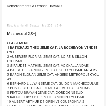
Remerciements à Fernand HAVARD
Résultats
-
lundi 13 septembre 2021 à 9:44
Machecoul 2,3+J
CLASSEMENT
1 RATICHAUX THEO 2EME CAT. LA ROCHE/YON VENDEE
CYCL.
2 AUBERGER FLORIAN 2EME CAT. LOIRE & SILLON
CYCLISME
3 GIRAUDET MATHIEU 2EME CAT. VC CHALLANDAIS
4 BARBOT SERAPHIN 2EME CAT. SCO CYCLISME ANGERS
5 BARON ELOUAN 2EME CAT. ANGERS METROPOLE CYCL.
49
6 BERNARD LILLYAN 3EME CAT. GUIDON MACHECOULAIS
7 PONTREAU THIBAUT 3EME CAT. VC CHALLANDAIS
8 FEYTOU BRAYAN 2EME CAT. DORDOGNE SUD
9 RAOULT Lucas P.OPEN D1 LANNION CYCLISME
10 AUBERT ARTHUR D1 OPEN VS COUERONNAIS
11 MORILLE FELIX JUNIOR PAYS ANCENIS CYCLISME 44