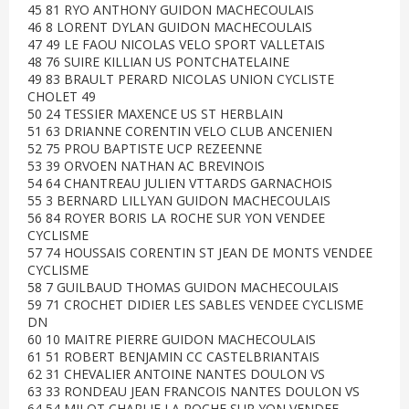
45 81 RYO ANTHONY GUIDON MACHECOULAIS
46 8 LORENT DYLAN GUIDON MACHECOULAIS
47 49 LE FAOU NICOLAS VELO SPORT VALLETAIS
48 76 SUIRE KILLIAN US PONTCHATELAINE
49 83 BRAULT PERARD NICOLAS UNION CYCLISTE
CHOLET 49
50 24 TESSIER MAXENCE US ST HERBLAIN
51 63 DRIANNE CORENTIN VELO CLUB ANCENIEN
52 75 PROU BAPTISTE UCP REZEENNE
53 39 ORVOEN NATHAN AC BREVINOIS
54 64 CHANTREAU JULIEN VTTARDS GARNACHOIS
55 3 BERNARD LILLYAN GUIDON MACHECOULAIS
56 84 ROYER BORIS LA ROCHE SUR YON VENDEE
CYCLISME
57 74 HOUSSAIS CORENTIN ST JEAN DE MONTS VENDEE
CYCLISME
58 7 GUILBAUD THOMAS GUIDON MACHECOULAIS
59 71 CROCHET DIDIER LES SABLES VENDEE CYCLISME
DN
60 10 MAITRE PIERRE GUIDON MACHECOULAIS
61 51 ROBERT BENJAMIN CC CASTELBRIANTAIS
62 31 CHEVALIER ANTOINE NANTES DOULON VS
63 33 RONDEAU JEAN FRANCOIS NANTES DOULON VS
64 54 MILOT CHARLIE LA ROCHE SUR YON VENDEE