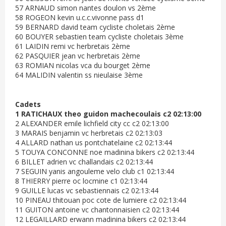
57 ARNAUD simon nantes doulon vs 2ème
58 ROGEON kevin u.c.c.vivonne pass d1
59 BERNARD david team cycliste choletais 2ème
60 BOUYER sebastien team cycliste choletais 3ème
61 LAIDIN remi vc herbretais 2ème
62 PASQUIER jean vc herbretais 2ème
63 ROMIAN nicolas vca du bourget 2ème
64 MALIDIN valentin ss nieulaise 3ème
Cadets
1 RATICHAUX theo guidon machecoulais c2 02:13:00
2 ALEXANDER emile lichfield city cc c2 02:13:00
3 MARAIS benjamin vc herbretais c2 02:13:03
4 ALLARD nathan us pontchatelaine c2 02:13:44
5 TOUYA CONCONNE noe madinina bikers c2 02:13:44
6 BILLET adrien vc challandais c2 02:13:44
7 SEGUIN yanis angouleme velo club c1 02:13:44
8 THIERRY pierre oc locmine c1 02:13:44
9 GUILLE lucas vc sebastiennais c2 02:13:44
10 PINEAU thitouan poc cote de lumiere c2 02:13:44
11 GUITON antoine vc chantonnaisien c2 02:13:44
12 LEGAILLARD erwann madinina bikers c2 02:13:44