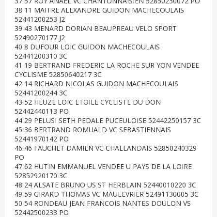
37 57 ROY ANAEL VC CHANTONNAISIEN 52850230072 PO
38 11 MAITRE ALEXANDRE GUIDON MACHECOULAIS
52441200253 J2
39 43 MENARD DORIAN BEAUPREAU VELO SPORT
52490270177 J2
40 8 DUFOUR LOIC GUIDON MACHECOULAIS
52441200310 3C
41 19 BERTRAND FREDERIC LA ROCHE SUR YON VENDEE
CYCLISME 52850640217 3C
42 14 RICHARD NICOLAS GUIDON MACHECOULAIS
52441200244 3C
43 52 HEUZE LOIC ETOILE CYCLISTE DU DON
52442440113 PO
44 29 PELUSI SETH PEDALE PUCEULOISE 52442250157 3C
45 36 BERTRAND ROMUALD VC SEBASTIENNAIS
52441970142 PO
46 46 FAUCHET DAMIEN VC CHALLANDAIS 52850240329
PO
47 62 HUTIN EMMANUEL VENDEE U PAYS DE LA LOIRE
52852920170 3C
48 24 ALSATE BRUNO US ST HERBLAIN 52440010220 3C
49 59 GIRARD THOMAS VC MAULEVRIER 52491130005 3C
50 54 RONDEAU JEAN FRANCOIS NANTES DOULON VS
52442500233 PO