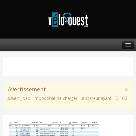
×
Avertissement
JUser::_load : impossible de charger l'utilisateur ayant l'ID 166