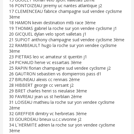
16 PONTOIZEAU jeremy uc nantes atlantique j2
17 CLEMENCEAU fabrice champagne sud vendee cyclisme
3ème
18 HAMON kevin destination mtb race 3ème
19 THOMAS gabriel la roche sur yon vendee cyclisme j1
20 GICQUEL dylan velo sport valletais j1
21 SUPIOT anthony champagne sud vendee cyclisme 3ème
22 RAMBEAULT hugo la roche sur yon vendee cyclisme
3ème
23 PIETRAS leo vc amateur st quentin j1
24 PICHAUD herve vc essartais 3ème
25 RAPIN florian champagne sud vendee cyclisme j2
26 GAUTRON sebastien vs dompierrois pass d1
27 BRUNEAU alexis cc rennais 2ème
28 HIBBERT george cc versant j2
29 BRET charles henri ss nieulaise 3ème
30 FAVREAU jean us st herblain 2ème
31 LOISEAU mathieu la roche sur yon vendee cyclisme
2ème
32 GREFFIER dimitry vc herbretais 3ème
33 GOURDEAU brieux u.c.c.vivonne j2
34 L`HERMITE adrien la roche sur yon vendee cyclisme
3ème