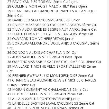
27 PAVIC YANIS ES TORIGNI 2ème Catégorie
28 COLLIN SIMON AC ST MALO PHILY Pass Open
29 BLANCHARD ALEXANDRE UC NANTES ATLANTIQUE
3ème Cat
30 DAVID LEO SCO CYCLISME ANGERS Junior
31 RIVIERE MAXENCE SCO CYCLISME ANGERS 3ème Cat
32 TILLY ALEXANDRE ES SEGRE HAUT ANJOU 3ème Cat
33 LENTE HUBERT SCO CYCLISME ANGERS 3ème Cat
34 OUVRARD TOM VC HERBRETAIS Junior
35 BORDEAU ALEXANDRE DOUE ANJOU CYCLISME 2ème
Cat
36 DONDON ALEXIS AC CHAPELAIN D1 Op
37 AUGY SAMUEL US ST HERBLAIN Pass Open
38 OGE THOMAS SABLE SARTHE CYCLISME PDL 3ème Cat
39 MAILLARD TIMOTHE VELO SPORT VALLETAIS 2ème
Cat
40 FERNIER GWENAEL UC MONTGESNOISE 2ème Cat
41 CHANTOISEAU ALEXANDRE VS ST MICHEL CHARLES
CHRIST 2ème Cat
42 MORAN CLEMENT VC CHALLANDAIS 2ème Cat
43 LE BOHEC AXEL US ST HERBLAIN 2ème Cat
44 ALLAIN AXEL US PONTCHATELAINE Junior
45 LANDELLE BASTIEN LAVAL CYCLISME 53 2ème Cat
46 TARDIF KEVIN VC SEBASTIENNAIS 3ème Cat