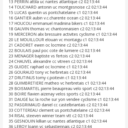
13 PERRIN attila uc nantes atlantique c2 02:13:44
14 TOUCHARD antonin uc montgesnoise c2 02:13:44
15 LUCAS quentin us pontchatelaine c1 02:13:44
16 GANTIER aubin v.c.charente ocean c2 02:13:44
17 HOUCOU emmanuel madinina bikers c1 02:13:44
18 GAUVIN thomas vc chantonnaisien c2 02:13:44
19 MERCERON alix bressuire activites cyclisme c1 02:13:44
20 LE MOUILLOUR elouan vc montaigu c1 02:13:44
21 CADORET ewen oc locmine c2 02:13:44
22 BOULAIS paul poc cote de lumiere c2 02:13:44
23 MENAGER baptiste vs fertois c2 02:13:44
24 CHAUVEL alexandre cc vitreen c2 02:13:44
25 GUIDEC raphael oc locmine c1 02:13:44
26 GOURAUD tony vc herbretais c2 02:13:44
27 DRUTINUS tomy c.poitevin c1 02:13:44
28 GUIMBRETIERE matheo vc herbretais c1 02:13:44
29 BOISMARTEL pierre beaupreau velo sport c2 02:13:44
30 BOIRE flavien aizenay velos sports c2 02:13:44
31 DAUGE luc la roche sur yon vendee cyclisme c1 02:13:44
32 PASGRIMAUD daniel cc castelbriantais c2 02:13:44
33 COTTEREAU clement us pontchatelaine c2 02:13:44
34 RISAL steeven winner team vtt c2 02:13:44
35 GESNOUIN killian uc nantes atlantique c1 02:13:44
36 LEROY loann vc sebastiennais c2 02:13:44