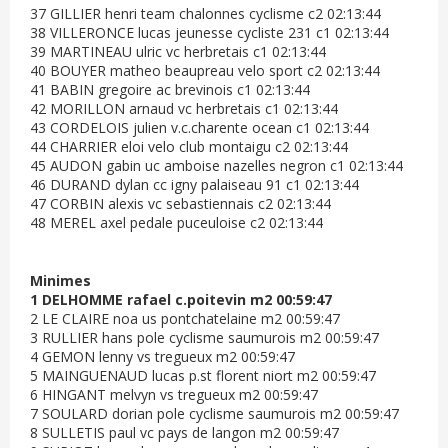
37 GILLIER henri team chalonnes cyclisme c2 02:13:44
38 VILLERONCE lucas jeunesse cycliste 231 c1 02:13:44
39 MARTINEAU ulric vc herbretais c1 02:13:44
40 BOUYER matheo beaupreau velo sport c2 02:13:44
41 BABIN gregoire ac brevinois c1 02:13:44
42 MORILLON arnaud vc herbretais c1 02:13:44
43 CORDELOIS julien v.c.charente ocean c1 02:13:44
44 CHARRIER eloi velo club montaigu c2 02:13:44
45 AUDON gabin uc amboise nazelles negron c1 02:13:44
46 DURAND dylan cc igny palaiseau 91 c1 02:13:44
47 CORBIN alexis vc sebastiennais c2 02:13:44
48 MEREL axel pedale puceuloise c2 02:13:44
Minimes
1 DELHOMME rafael c.poitevin m2 00:59:47
2 LE CLAIRE noa us pontchatelaine m2 00:59:47
3 RULLIER hans pole cyclisme saumurois m2 00:59:47
4 GEMON lenny vs tregueux m2 00:59:47
5 MAINGUENAUD lucas p.st florent niort m2 00:59:47
6 HINGANT melvyn vs tregueux m2 00:59:47
7 SOULARD dorian pole cyclisme saumurois m2 00:59:47
8 SULLETIS paul vc pays de langon m2 00:59:47