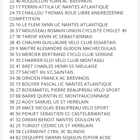
22 40 ROQUILLON YOAN AC BREVINOIS
23 17 PERRIN ATTILA UC NANTES ATLANTIQUE
24 73 CHAILLOU THOMAS ROUE LIBRE ANDREZEENNE
COMPETITION
25 16 LE FLEM YANN UC NANTES ATLANTIQUE
26 57 MOUSSEAU ROMAIN UNION CYCLISTE CHOLET 49
27 78 TARDIF KEVIN VC SEBASTIENNAIS
28 45 CHAUVIN GUILLAUME VELO CLUB ESSARTAIS
29 9 MAITRE ALEXANDRE GUIDON MACHECOULAIS
30 53 MERCIER BERTRAND CYCLO CLUB SERIGNE
31 35 CHARRIER ELOI VELO CLUB MONTAIGU
32 41 BRET CHARLES HENRI SS NIEULAISE
33 77 SACHET Iris V.C.SAINTAIS
34 38 ORVOEN FRANCK AC BREVINOIS
35 15 BOUYER PASCAL UC NANTES ATLANTIQUE
36 27 BOISMARTEL PIERRE BEAUPREAU VELO SPORT
37 68 BARRE QUENTIN EC MONTFAUCONNAISE
38 22 AUGY SAMUEL US ST HERBLAIN
39 29 MACE NICOLAS BEAUPREAU VELO SPORT
40 50 PEHUET SEBASTIEN CC CASTELBRIANTAIS
41 32 DREAN BENOIT NANTES DOULON VS
42 25 TURGOT CEDRIC US ST HERBLAIN
43 58 CLERMONT CYRIL VC BLINOIS
44 82 DEQUIPPE SWANN SOJASUN ESPOIR ACNC