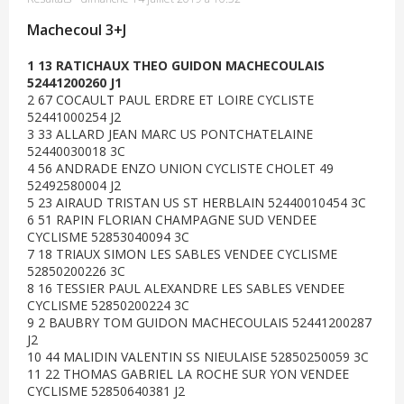
Machecoul 3+J
1 13 RATICHAUX THEO GUIDON MACHECOULAIS
52441200260 J1
2 67 COCAULT PAUL ERDRE ET LOIRE CYCLISTE
52441000254 J2
3 33 ALLARD JEAN MARC US PONTCHATELAINE
52440030018 3C
4 56 ANDRADE ENZO UNION CYCLISTE CHOLET 49
52492580004 J2
5 23 AIRAUD TRISTAN US ST HERBLAIN 52440010454 3C
6 51 RAPIN FLORIAN CHAMPAGNE SUD VENDEE
CYCLISME 52853040094 3C
7 18 TRIAUX SIMON LES SABLES VENDEE CYCLISME
52850200226 3C
8 16 TESSIER PAUL ALEXANDRE LES SABLES VENDEE
CYCLISME 52850200224 3C
9 2 BAUBRY TOM GUIDON MACHECOULAIS 52441200287
J2
10 44 MALIDIN VALENTIN SS NIEULAISE 52850250059 3C
11 22 THOMAS GABRIEL LA ROCHE SUR YON VENDEE
CYCLISME 52850640381 J2