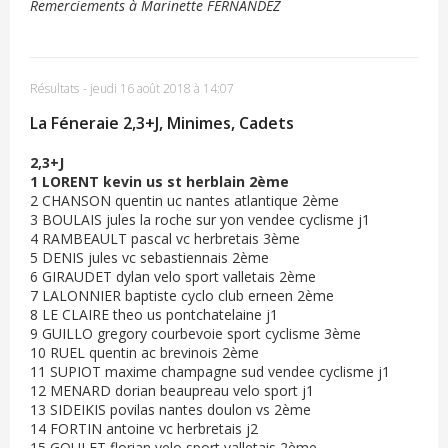
Remerciements à Marinette FERNANDEZ
Résultats
-
jeudi 16 août 2018 à 14:07
La Féneraie 2,3+J, Minimes, Cadets
2,3+J
1 LORENT kevin us st herblain 2ème
2 CHANSON quentin uc nantes atlantique 2ème
3 BOULAIS jules la roche sur yon vendee cyclisme j1
4 RAMBEAULT pascal vc herbretais 3ème
5 DENIS jules vc sebastiennais 2ème
6 GIRAUDET dylan velo sport valletais 2ème
7 LALONNIER baptiste cyclo club erneen 2ème
8 LE CLAIRE theo us pontchatelaine j1
9 GUILLO gregory courbevoie sport cyclisme 3ème
10 RUEL quentin ac brevinois 2ème
11 SUPIOT maxime champagne sud vendee cyclisme j1
12 MENARD dorian beaupreau velo sport j1
13 SIDEIKIS povilas nantes doulon vs 2ème
14 FORTIN antoine vc herbretais j2
15 GOULET florian velo sport valletais 2ème