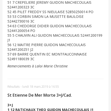
51 7 CREPELIERE JEREMY GUIDON MACHECOULAIS
52441200323 3C
52 45 PILET FREDDY SS NIEULAISE 52850250014 PO
53 53 CORBIN SIMON LA MUSETTE BAULOISE
52442730016 3C
54 63 CHEDORGE DIDIER GUIDON MACHECOULAIS
52441200054 PO
55 5 CHAUVIN ALI GUIDON MACHECOULAIS 52441200199
J1
56 12 MAITRE PIERRE GUIDON MACHECOULAIS
52441200251 J2
57 69 BARRE QUENTIN EC MONTFAUCONNAISE
52491180039 3C
Remerciements à Laloi Marie Christine
Résultats
-
lundi 18 mars 2019 à 16:55
St Etienne De Mer Morte 3+J/Cad.
3+J
1 12 RATICHAUX THEO GUIDON MACHECOULAIS J1