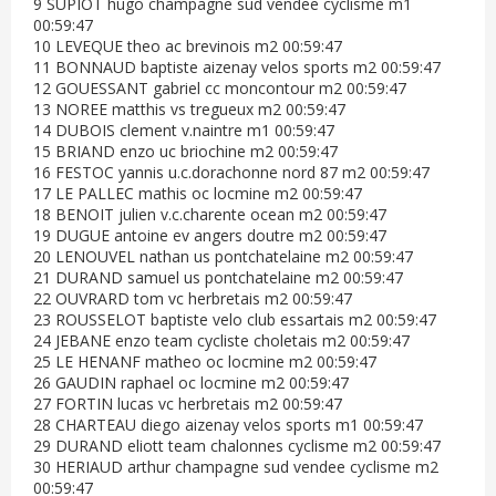
9 SUPIOT hugo champagne sud vendee cyclisme m1
00:59:47
10 LEVEQUE theo ac brevinois m2 00:59:47
11 BONNAUD baptiste aizenay velos sports m2 00:59:47
12 GOUESSANT gabriel cc moncontour m2 00:59:47
13 NOREE matthis vs tregueux m2 00:59:47
14 DUBOIS clement v.naintre m1 00:59:47
15 BRIAND enzo uc briochine m2 00:59:47
16 FESTOC yannis u.c.dorachonne nord 87 m2 00:59:47
17 LE PALLEC mathis oc locmine m2 00:59:47
18 BENOIT julien v.c.charente ocean m2 00:59:47
19 DUGUE antoine ev angers doutre m2 00:59:47
20 LENOUVEL nathan us pontchatelaine m2 00:59:47
21 DURAND samuel us pontchatelaine m2 00:59:47
22 OUVRARD tom vc herbretais m2 00:59:47
23 ROUSSELOT baptiste velo club essartais m2 00:59:47
24 JEBANE enzo team cycliste choletais m2 00:59:47
25 LE HENANF matheo oc locmine m2 00:59:47
26 GAUDIN raphael oc locmine m2 00:59:47
27 FORTIN lucas vc herbretais m2 00:59:47
28 CHARTEAU diego aizenay velos sports m1 00:59:47
29 DURAND eliott team chalonnes cyclisme m2 00:59:47
30 HERIAUD arthur champagne sud vendee cyclisme m2
00:59:47