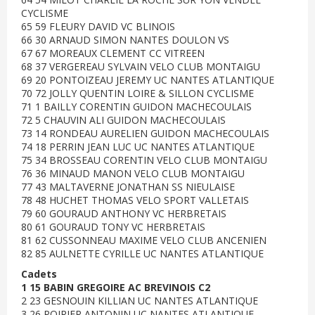
CYCLISME
65 59 FLEURY DAVID VC BLINOIS
66 30 ARNAUD SIMON NANTES DOULON VS
67 67 MOREAUX CLEMENT CC VITREEN
68 37 VERGEREAU SYLVAIN VELO CLUB MONTAIGU
69 20 PONTOIZEAU JEREMY UC NANTES ATLANTIQUE
70 72 JOLLY QUENTIN LOIRE & SILLON CYCLISME
71 1 BAILLY CORENTIN GUIDON MACHECOULAIS
72 5 CHAUVIN ALI GUIDON MACHECOULAIS
73 14 RONDEAU AURELIEN GUIDON MACHECOULAIS
74 18 PERRIN JEAN LUC UC NANTES ATLANTIQUE
75 34 BROSSEAU CORENTIN VELO CLUB MONTAIGU
76 36 MINAUD MANON VELO CLUB MONTAIGU
77 43 MALTAVERNE JONATHAN SS NIEULAISE
78 48 HUCHET THOMAS VELO SPORT VALLETAIS
79 60 GOURAUD ANTHONY VC HERBRETAIS
80 61 GOURAUD TONY VC HERBRETAIS
81 62 CUSSONNEAU MAXIME VELO CLUB ANCENIEN
82 85 AULNETTE CYRILLE UC NANTES ATLANTIQUE
Cadets
1 15 BABIN GREGOIRE AC BREVINOIS C2
2 23 GESNOUIN KILLIAN UC NANTES ATLANTIQUE
3 26 POIRIER ANTONIN UC NANTES ATLANTIQUE