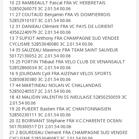
10 23 RAMBEAULT Pascal FRA VC HERBRETAIS
52850260073 3C 2.01.54 00.06
11 27 COUTAUD Benjamin FRA VS DOMPIERROIS
52852910107 3C 2.01.54 00.06
12 31 DANIEAU Clément FRA VC PAYS DE LORIENT
43562240979 2C 2.01.54 00.06
13 7 SUPIOT Anthony FRA CHAMPAGNE SUD VENDEE
CYCLISME 52853040080 3C 2.01.54 00.06
14 35 SAUZEAU Maxence FRA TEAM SAINT SAUVEUR
50172130052 2C 2.01.54 00.06
15 25 FORTIN Thibaut FRA VELO CLUB DE VENANSAULT
52852860034 3C 2.01.54 00.06
16 9 JOURDAIN Cyril FRA AIZENAY VELOS SPORTS
52850830380 3C 2.01.54 00.06
17 44 MARTINEAU NOLAN VC CHALLANDAIS
52850240557 2C 2.01.54 00.06
18 43 MALIDIN VALENTIN SS NIEULAISE 52850250059 3C
2.01.54 00.06
19 20 PUBERT Bastien FRA VC CHANTONNAISIEN
52850230111 3C 2.01.54 00.06
20 32 BOIRIVANT Stéphane FRA V.C.CHARENTE OCEAN
50170300517 D1 2.01.54 00.06
21 2 BOURDEAU Clement FRA CHAMPAGNE SUD VENDEE
CYCLISME 52853040087 3C 2.01.54 00.06