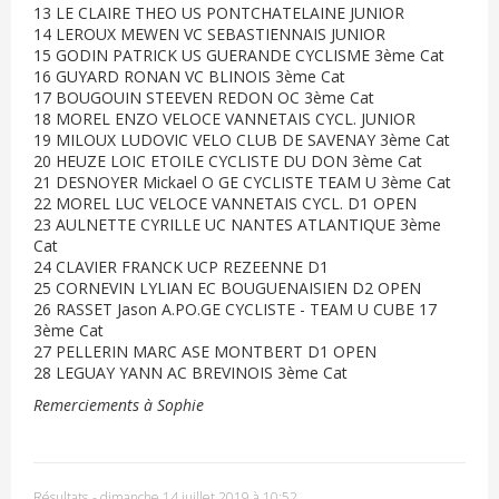
13 LE CLAIRE THEO US PONTCHATELAINE JUNIOR
14 LEROUX MEWEN VC SEBASTIENNAIS JUNIOR
15 GODIN PATRICK US GUERANDE CYCLISME 3ème Cat
16 GUYARD RONAN VC BLINOIS 3ème Cat
17 BOUGOUIN STEEVEN REDON OC 3ème Cat
18 MOREL ENZO VELOCE VANNETAIS CYCL. JUNIOR
19 MILOUX LUDOVIC VELO CLUB DE SAVENAY 3ème Cat
20 HEUZE LOIC ETOILE CYCLISTE DU DON 3ème Cat
21 DESNOYER Mickael O GE CYCLISTE TEAM U 3ème Cat
22 MOREL LUC VELOCE VANNETAIS CYCL. D1 OPEN
23 AULNETTE CYRILLE UC NANTES ATLANTIQUE 3ème
Cat
24 CLAVIER FRANCK UCP REZEENNE D1
25 CORNEVIN LYLIAN EC BOUGUENAISIEN D2 OPEN
26 RASSET Jason A.PO.GE CYCLISTE - TEAM U CUBE 17
3ème Cat
27 PELLERIN MARC ASE MONTBERT D1 OPEN
28 LEGUAY YANN AC BREVINOIS 3ème Cat
Remerciements à Sophie
Résultats
-
dimanche 14 juillet 2019 à 10:52