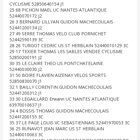
CYCLISME 52850640154 J1
25 68 PICHON MAEL UC NANTES ATLANTIQUE
52440070172 J2
26 3 BERNARD LILLYAN GUIDON MACHECOULAIS
52441200134 J2
27 49 SERRE THOMAS VELO CLUB PORNICHET
52442590139 3C
28 26 TURGOT CEDRIC US ST HERBLAIN 52440010129 3C
29 17 TEXIER THOMAS LES SABLES VENDEE CYCLISME
52850200191 J2
30 35 LE CLAIRE THEO US PONTCHATELAINE
52440030030 J2
31 50 BOIRE FLAVIEN AIZENAY VELOS SPORTS
52850830070 J1
32 1 BAILLY CORENTIN GUIDON MACHECOULAIS
52441200312 J1
33 30 LEGAILLARD Erwann UC NANTES ATLANTIQUE
63970010637 J1
34 4 BOSSIS THOMAS GUIDON MACHECOULAIS
52441200155 3C
35 37 LE PAGE LOUIS VC SEBASTIENNAIS 52441970053 3C
36 25 RUNAVOT JEAN MARC US ST HERBLAIN
52440010063 3C