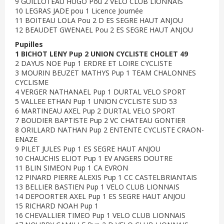
9 GUILLOTEAU HUGO Pou 2 VELO CLUB LIONNAIS
10 LEGRAS JADE pou 1 Licence Journée
11 BOITEAU LOLA Pou 2 D ES SEGRE HAUT ANJOU
12 BEAUDET GWENAEL Pou 2 ES SEGRE HAUT ANJOU
Pupilles
1 BICHOT LENY Pup 2 UNION CYCLISTE CHOLET 49
2 DAYUS NOE Pup 1 ERDRE ET LOIRE CYCLISTE
3 MOURIN BEUZET MATHYS Pup 1 TEAM CHALONNES
CYCLISME
4 VERGER NATHANAEL Pup 1 DURTAL VELO SPORT
5 VALLEE ETHAN Pup 1 UNION CYCLISTE SUD 53
6 MARTINEAU AXEL Pup 2 DURTAL VELO SPORT
7 BOUDIER BAPTISTE Pup 2 VC CHATEAU GONTIER
8 ORILLARD NATHAN Pup 2 ENTENTE CYCLISTE CRAON-
ENAZE
9 PILET JULES Pup 1 ES SEGRE HAUT ANJOU
10 CHAUCHIS ELIOT Pup 1 EV ANGERS DOUTRE
11 BLIN SIMEON Pup 1 CA EVRON
12 PINARD PIERRE ALEXIS Pup 1 CC CASTELBRIANTAIS
13 BELLIER BASTIEN Pup 1 VELO CLUB LIONNAIS
14 DEPOORTER AXEL Pup 1 ES SEGRE HAUT ANJOU
15 RICHARD NOAH Pup 1
16 CHEVALLIER TIMEO Pup 1 VELO CLUB LIONNAIS