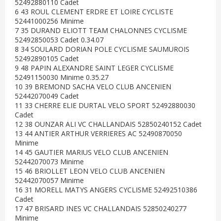
52492880110 Cadet
6 43 ROUL CLEMENT ERDRE ET LOIRE CYCLISTE
52441000256 Minime
7 35 DURAND ELIOTT TEAM CHALONNES CYCLISME
52492850053 Cadet 0.34.07
8 34 SOULARD DORIAN POLE CYCLISME SAUMUROIS
52492890105 Cadet
9 48 PAPIN ALEXANDRE SAINT LEGER CYCLISME
52491150030 Minime 0.35.27
10 39 BREMOND SACHA VELO CLUB ANCENIEN
52442070049 Cadet
11 33 CHERRE ELIE DURTAL VELO SPORT 52492880030
Cadet
12 38 OUNZAR ALI VC CHALLANDAIS 52850240152 Cadet
13 44 ANTIER ARTHUR VERRIERES AC 52490870050
Minime
14 45 GAUTIER MARIUS VELO CLUB ANCENIEN
52442070073 Minime
15 46 BRIOLLET LEON VELO CLUB ANCENIEN
52442070057 Minime
16 31 MORELL MATYS ANGERS CYCLISME 52492510386
Cadet
17 47 BRISARD INES VC CHALLANDAIS 52850240277
Minime