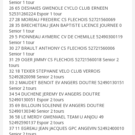
Senior 1 tour
26 65 DESHAIES GWENOLE CYCLO CLUB ERNEEN
52531260224 Espoir 1 tour
27 28 MOREAU FREDERIC CS FLECHOIS 52721560069
28 35 BRECHETEAU JEAN BAPTISTE LICENCE JOURNEE 0
Senior 1 tour
29 5 PIONNEAU AYMERIC CV DE CHEMILLE 52490300119
Senior 1 tour
30 27 BRAULT ANTHONY CS FLECHOIS 52721560006
Senior 1 tour
31 29 OGER JIMMY CS FLECHOIS 52721560018 Senior 2
tours
32 18 TEXIER STEPHANE VELO CLUB VERROIS
52492820098 Senior 2 tours
33 2 MAUDET BENOIT EV ANGERS DOUTRE 52490130151
Senior 2 tours
34 54 DUCHENE JEREMY EV ANGERS DOUTRE
52490130051 Espoir 2 tours
35 69 BILLOUIN SOLENNE EV ANGERS DOUTRE
52490130340 Senior 2 tours
36 58 LE MERDY GWENVAEL TEAM U ANJOU 49
52492590137 Espoir 2 tours
37 11 EGREAU JEAN JACQUES GPC ANGEVIN 52492400010
Senior 2 tours