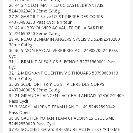
26 44 SINGEOT MATHIEU CC CASTELBRIANTAIS
52440020483 3ème Catég
27 26 GABORIT Steve US ST PIERRE DES CORPS
44370480233 Pass Cycli a 1 tour
28 42 AUBRY OLIVIER AC VALLEE DE LA SARTHE
52721690240 3ème Catég
29 40 RUAU BENJAMIN ANGERS CYCLISME 52492510280
3ème Catég
30 36 SIMON PASCAL VERRIERES AC 52490870024 Pass
Cycli
31 14 BRAULT ALEXIS CS FLECHOIS 52721560001 Pass
Cycli
32 12 MEIGNANT QUENTIN V.C.THOUARS 50790600113
3ème Catég
33 29 SCULFORT Tom US ST PIERRE DES CORPS
44370480035 3ème Catég
34 21 GIRAUDET VINCENT VC CHALLANDAIS 52850240409
Pass Cycli
35 3 MARY LAURENT TEAM U ANJOU 49 52492590042
Pass Open
36 38 GAUTIER YOHAN TEAM CHALONNES CYCLISME
52492850029 Pass Cycli
37 43 SOUCHET Gerard BRESSUIRE ACTIVITES CYCLISME