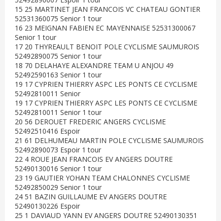
15 25 MARTINET JEAN FRANCOIS VC CHATEAU GONTIER
52531360075 Senior 1 tour
16 23 MEIGNAN FABIEN EC MAYENNAISE 52531300067
Senior 1 tour
17 20 THYREAULT BENOIT POLE CYCLISME SAUMUROIS
52492890075 Senior 1 tour
18 70 DELAHAYE ALEXANDRE TEAM U ANJOU 49
52492590163 Senior 1 tour
19 17 CYPRIEN THIERRY ASPC LES PONTS CE CYCLISME
52492810011 Senior
19 17 CYPRIEN THIERRY ASPC LES PONTS CE CYCLISME
52492810011 Senior 1 tour
20 56 DEROUET FREDERIC ANGERS CYCLISME
52492510416 Espoir
21 61 DELHUMEAU MARTIN POLE CYCLISME SAUMUROIS
52492890073 Espoir 1 tour
22 4 ROUE JEAN FRANCOIS EV ANGERS DOUTRE
52490130016 Senior 1 tour
23 19 GAUTIER YOHAN TEAM CHALONNES CYCLISME
52492850029 Senior 1 tour
24 51 BAZIN GUILLAUME EV ANGERS DOUTRE
52490130226 Espoir
25 1 DAVIAUD YANN EV ANGERS DOUTRE 52490130351