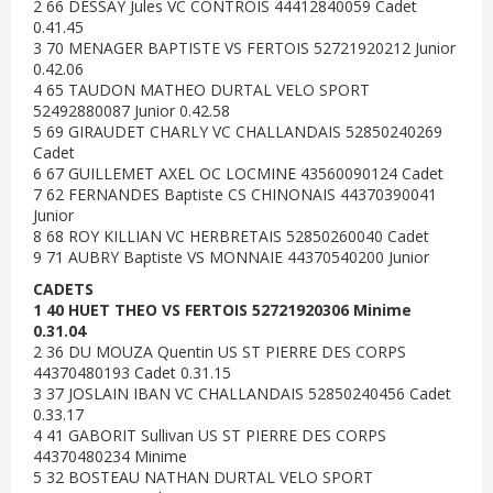
2 66 DESSAY Jules VC CONTROIS 44412840059 Cadet
0.41.45
3 70 MENAGER BAPTISTE VS FERTOIS 52721920212 Junior
0.42.06
4 65 TAUDON MATHEO DURTAL VELO SPORT
52492880087 Junior 0.42.58
5 69 GIRAUDET CHARLY VC CHALLANDAIS 52850240269
Cadet
6 67 GUILLEMET AXEL OC LOCMINE 43560090124 Cadet
7 62 FERNANDES Baptiste CS CHINONAIS 44370390041
Junior
8 68 ROY KILLIAN VC HERBRETAIS 52850260040 Cadet
9 71 AUBRY Baptiste VS MONNAIE 44370540200 Junior
CADETS
1 40 HUET THEO VS FERTOIS 52721920306 Minime
0.31.04
2 36 DU MOUZA Quentin US ST PIERRE DES CORPS
44370480193 Cadet 0.31.15
3 37 JOSLAIN IBAN VC CHALLANDAIS 52850240456 Cadet
0.33.17
4 41 GABORIT Sullivan US ST PIERRE DES CORPS
44370480234 Minime
5 32 BOSTEAU NATHAN DURTAL VELO SPORT