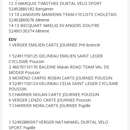
12 3 MARQUIS TIMOTHEE DURTAL VELO SPORT
52492880182 Benjamin
13 10 LANGEVIN MAIWENN TEAM CYCLISTE CHOLETAIS
52492860076 Minime
14 13 BECQUART MAELIG EV ANGERS DOUTRE
52490130374 Minime
EDV
1 VERGER EMILIEN CARTE JOURNEE Pré-licencié
1 52491150125 GELINEAU EMILIEN SAINT LEGER
CYCLISME Poussin
2 46670110170 BALEINE Maïan ROAD TEAM VAL DE
MODER Poussin
3 MORENO CARPIO ROBIN CARTE JOURNEE POUSSIN
4 52491150124 GELINEAU CELIA SAINT LEGER CYCLISME
POUSSIN
5 CHARRIER NOLAN CARTE JOURNEE POUSSIN
6 VERGER LENZO CARTE JOURNEE Poussin
7 CHARRIER NORA CARTE JOURNEE Pupille
1 52492880097 VERGER NATHANAEL DURTAL VELO
SPORT Pupille