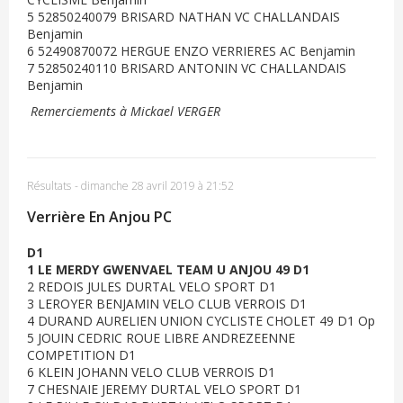
5 52850240079 BRISARD NATHAN VC CHALLANDAIS
Benjamin
6 52490870072 HERGUE ENZO VERRIERES AC Benjamin
7 52850240110 BRISARD ANTONIN VC CHALLANDAIS
Benjamin
Remerciements à Mickael VERGER
Résultats
-
dimanche 28 avril 2019 à 21:52
Verrière En Anjou PC
D1
1 LE MERDY GWENVAEL TEAM U ANJOU 49 D1
2 REDOIS JULES DURTAL VELO SPORT D1
3 LEROYER BENJAMIN VELO CLUB VERROIS D1
4 DURAND AURELIEN UNION CYCLISTE CHOLET 49 D1 Op
5 JOUIN CEDRIC ROUE LIBRE ANDREZEENNE
COMPETITION D1
6 KLEIN JOHANN VELO CLUB VERROIS D1
7 CHESNAIE JEREMY DURTAL VELO SPORT D1