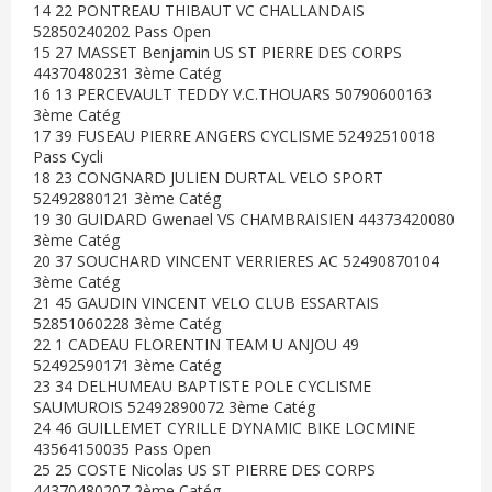
14 22 PONTREAU THIBAUT VC CHALLANDAIS
52850240202 Pass Open
15 27 MASSET Benjamin US ST PIERRE DES CORPS
44370480231 3ème Catég
16 13 PERCEVAULT TEDDY V.C.THOUARS 50790600163
3ème Catég
17 39 FUSEAU PIERRE ANGERS CYCLISME 52492510018
Pass Cycli
18 23 CONGNARD JULIEN DURTAL VELO SPORT
52492880121 3ème Catég
19 30 GUIDARD Gwenael VS CHAMBRAISIEN 44373420080
3ème Catég
20 37 SOUCHARD VINCENT VERRIERES AC 52490870104
3ème Catég
21 45 GAUDIN VINCENT VELO CLUB ESSARTAIS
52851060228 3ème Catég
22 1 CADEAU FLORENTIN TEAM U ANJOU 49
52492590171 3ème Catég
23 34 DELHUMEAU BAPTISTE POLE CYCLISME
SAUMUROIS 52492890072 3ème Catég
24 46 GUILLEMET CYRILLE DYNAMIC BIKE LOCMINE
43564150035 Pass Open
25 25 COSTE Nicolas US ST PIERRE DES CORPS
44370480207 2ème Catég