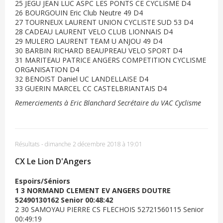
25 JEGU JEAN LUC ASPC LES PONTS CE CYCLISME D4
26 BOURGOUIN Eric Club Neutre 49 D4
27 TOURNEUX LAURENT UNION CYCLISTE SUD 53 D4
28 CADEAU LAURENT VELO CLUB LIONNAIS D4
29 MULERO LAURENT TEAM U ANJOU 49 D4
30 BARBIN RICHARD BEAUPREAU VELO SPORT D4
31 MARITEAU PATRICE ANGERS COMPETITION CYCLISME
ORGANISATION D4
32 BENOIST Daniel UC LANDELLAISE D4
33 GUERIN MARCEL CC CASTELBRIANTAIS D4
Remerciements à Eric Blanchard Secrétaire du VAC Cyclisme
Résultats
-
dimanche 2 décembre 2018 à 19:01
CX Le Lion D'Angers
Espoirs/Séniors
1 3 NORMAND CLEMENT EV ANGERS DOUTRE
52490130162 Senior 00:48:42
2 30 SAMOYAU PIERRE CS FLECHOIS 52721560115 Senior
00:49:19