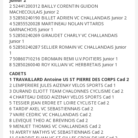
Junior 2
2 52441200312 BAILLY CORENTIN GUIDON
MACHECOULAIS Junior 2
3 52850240190 BILLET ADRIEN VC CHALLANDAIS Junior 2
4 52855520028 MARTINEAU NOLAN VTTARDS
GARNACHOIS Junior 1
5 52850240269 GIRAUDET CHARLY VC CHALLANDAIS
Junior 1
6 52850240287 SELLIER ROMAIN VC CHALLANDAIS Junior
1
7 50860710216 DROMAIN REMI U.V.POITIERS Junior 1
8 52850260040 ROY KILLIAN VC HERBRETAIS Junior 1
CADETS
1 TRAVAILLARD Antoine US ST PIERRE DES CORPS Cad 2
2 LEMPERIERE JULES AIZENAY VELOS SPORTS Cad 1
3 DURAND ELIOTT TEAM CHALONNES CYCLISME Cad 2
4 CHARTEAU DIEGO AIZENAY VELOS SPORTS Cad 1
5 TESSIER JEAN ERDRE ET LOIRE CYCLISTE Cad 2
6 TARDIF AXEL VC SEBASTIENNAIS Cad 2
7 VAIRE CEDRIC VC CHALLANDAIS Cad 2
8 LEVEQUE THEO AC BREVINOIS Cad 2
9 MENUET THOMAS VC CHALLANDAIS Cad 2
10 AVERTY MATHYS VC SEBASTIENNAIS Cad 2
11 GABORIT ELIAN VC ST GILLES CROIX DE VIE Cad 2