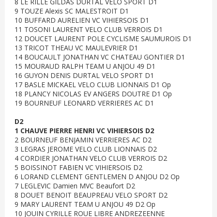
8 LE RILLE GILDAS DURTAL VELO SPORT D1
9 TOUZE Alexis SC MALESTROIT D1
10 BUFFARD AURELIEN VC VIHIERSOIS D1
11 TOSONI LAURENT VELO CLUB VERROIS D1
12 DOUCET LAURENT POLE CYCLISME SAUMUROIS D1
13 TRICOT THEAU VC MAULEVRIER D1
14 BOUCAULT JONATHAN VC CHATEAU GONTIER D1
15 MOURAUD RALPH TEAM U ANJOU 49 D1
16 GUYON DENIS DURTAL VELO SPORT D1
17 BASLE MICKAEL VELO CLUB LIONNAIS D1 Op
18 PLANCY NICOLAS EV ANGERS DOUTRE D1 Op
19 BOURNEUF LEONARD VERRIERES AC D1
D2
1 CHAUVE PIERRE HENRI VC VIHIERSOIS D2
2 BOURNEUF BENJAMIN VERRIERES AC D2
3 LEGRAS JEROME VELO CLUB LIONNAIS D2
4 CORDIER JONATHAN VELO CLUB VERROIS D2
5 BOISSINOT FABIEN VC VIHIERSOIS D2
6 LORAND CLEMENT GENTLEMEN D ANJOU D2 Op
7 LEGLEVIC Damien MVC Beaufort D2
8 DOUET BENOIT BEAUPREAU VELO SPORT D2
9 MARY LAURENT TEAM U ANJOU 49 D2 Op
10 JOUIN CYRILLE ROUE LIBRE ANDREZEENNE