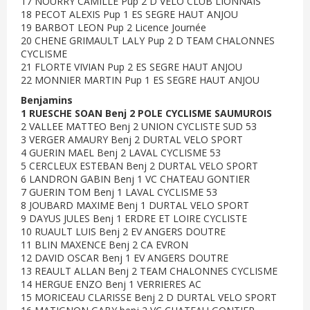
17 NOURRY CAMILLE Pup 2 D VELO CLUB LIONNAIS
18 PECOT ALEXIS Pup 1 ES SEGRE HAUT ANJOU
19 BARBOT LEON Pup 2 Licence Journée
20 CHENE GRIMAULT LALY Pup 2 D TEAM CHALONNES
CYCLISME
21 FLORTE VIVIAN Pup 2 ES SEGRE HAUT ANJOU
22 MONNIER MARTIN Pup 1 ES SEGRE HAUT ANJOU
Benjamins
1 RUESCHE SOAN Benj 2 POLE CYCLISME SAUMUROIS
2 VALLEE MATTEO Benj 2 UNION CYCLISTE SUD 53
3 VERGER AMAURY Benj 2 DURTAL VELO SPORT
4 GUERIN MAEL Benj 2 LAVAL CYCLISME 53
5 CERCLEUX ESTEBAN Benj 2 DURTAL VELO SPORT
6 LANDRON GABIN Benj 1 VC CHATEAU GONTIER
7 GUERIN TOM Benj 1 LAVAL CYCLISME 53
8 JOUBARD MAXIME Benj 1 DURTAL VELO SPORT
9 DAYUS JULES Benj 1 ERDRE ET LOIRE CYCLISTE
10 RUAULT LUIS Benj 2 EV ANGERS DOUTRE
11 BLIN MAXENCE Benj 2 CA EVRON
12 DAVID OSCAR Benj 1 EV ANGERS DOUTRE
13 REAULT ALLAN Benj 2 TEAM CHALONNES CYCLISME
14 HERGUE ENZO Benj 1 VERRIERES AC
15 MORICEAU CLARISSE Benj 2 D DURTAL VELO SPORT