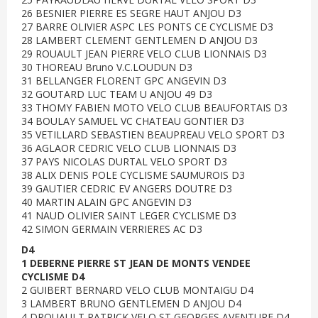
26 BESNIER PIERRE ES SEGRE HAUT ANJOU D3
27 BARRE OLIVIER ASPC LES PONTS CE CYCLISME D3
28 LAMBERT CLEMENT GENTLEMEN D ANJOU D3
29 ROUAULT JEAN PIERRE VELO CLUB LIONNAIS D3
30 THOREAU Bruno V.C.LOUDUN D3
31 BELLANGER FLORENT GPC ANGEVIN D3
32 GOUTARD LUC TEAM U ANJOU 49 D3
33 THOMY FABIEN MOTO VELO CLUB BEAUFORTAIS D3
34 BOULAY SAMUEL VC CHATEAU GONTIER D3
35 VETILLARD SEBASTIEN BEAUPREAU VELO SPORT D3
36 AGLAOR CEDRIC VELO CLUB LIONNAIS D3
37 PAYS NICOLAS DURTAL VELO SPORT D3
38 ALIX DENIS POLE CYCLISME SAUMUROIS D3
39 GAUTIER CEDRIC EV ANGERS DOUTRE D3
40 MARTIN ALAIN GPC ANGEVIN D3
41 NAUD OLIVIER SAINT LEGER CYCLISME D3
42 SIMON GERMAIN VERRIERES AC D3
D4
1 DEBERNE PIERRE ST JEAN DE MONTS VENDEE
CYCLISME D4
2 GUIBERT BERNARD VELO CLUB MONTAIGU D4
3 LAMBERT BRUNO GENTLEMEN D ANJOU D4
4 DROUAULT PATRICK VELO ST GEORGES AVENTURE D4