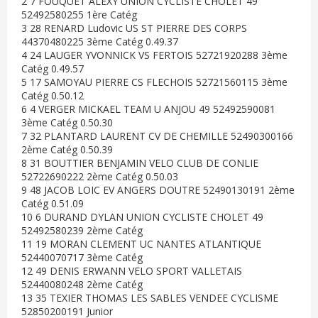
2 7 FOUQUET ALEXY UNION CYCLISTE CHOLET 49
52492580255 1ère Catég
3 28 RENARD Ludovic US ST PIERRE DES CORPS
44370480225 3ème Catég 0.49.37
4 24 LAUGER YVONNICK VS FERTOIS 52721920288 3ème
Catég 0.49.57
5 17 SAMOYAU PIERRE CS FLECHOIS 52721560115 3ème
Catég 0.50.12
6 4 VERGER MICKAEL TEAM U ANJOU 49 52492590081
3ème Catég 0.50.30
7 32 PLANTARD LAURENT CV DE CHEMILLE 52490300166
2ème Catég 0.50.39
8 31 BOUTTIER BENJAMIN VELO CLUB DE CONLIE
52722690222 2ème Catég 0.50.03
9 48 JACOB LOIC EV ANGERS DOUTRE 52490130191 2ème
Catég 0.51.09
10 6 DURAND DYLAN UNION CYCLISTE CHOLET 49
52492580239 2ème Catég
11 19 MORAN CLEMENT UC NANTES ATLANTIQUE
52440070717 3ème Catég
12 49 DENIS ERWANN VELO SPORT VALLETAIS
52440080248 2ème Catég
13 35 TEXIER THOMAS LES SABLES VENDEE CYCLISME
52850200191 Junior