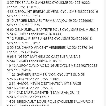
3 57 TEXIER ALEXIS ANGERS CYCLISME 52492510222
Espoir 00:51:15 02:33
4 33 DEROUINT JEREMY US VERN CYCLISME 43350910016
Senior 00:51:55 03:13
5 15 VERGER MICKAEL TEAM U ANJOU 49 52492590081
Senior 00:52:08 03:26
6 60 DELHUMEAU BAPTISTE POLE CYCLISME SAUMUROIS
52492890072 Espoir 00:52:26 03:44
7 12 FUSEAU PIERRE ANGERS CYCLISME 52492510018
Senior 00:52:59 04:17
8 55 SOUCHARD VINCENT VERRIERES AC 52490870104
Espoir 00:53:25 04:43
9 63 SINGEOT MATHIEU CC CASTELBRIANTAIS
52440020483 Espoir 00:54:21 05:39
10 16 AUROY DAVID AC LONGUE CYCLISME 52492790033
Senior 00:54:54
11 26 GARNIER JEROME UNION CYCLISTE SUD 53
52532710429 Senior 00:55:00 06:18
12 31 HAMON KEVIN DESTINATION MTB RACE
50792250014 Senior 00:55:32
13 14 CADEAU FLORENTIN TEAM U ANJOU 49
52492590171 Senior 1 tour
14 59 BRECHAULT LOUIS POLE CYCLISME SAUMUROIS
52492890007 Espoir 1 tour