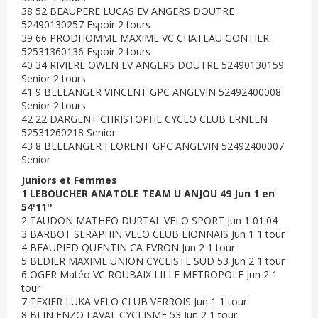
38 52 BEAUPERE LUCAS EV ANGERS DOUTRE
52490130257 Espoir 2 tours
39 66 PRODHOMME MAXIME VC CHATEAU GONTIER
52531360136 Espoir 2 tours
40 34 RIVIERE OWEN EV ANGERS DOUTRE 52490130159
Senior 2 tours
41 9 BELLANGER VINCENT GPC ANGEVIN 52492400008
Senior 2 tours
42 22 DARGENT CHRISTOPHE CYCLO CLUB ERNEEN
52531260218 Senior
43 8 BELLANGER FLORENT GPC ANGEVIN 52492400007
Senior
Juniors et Femmes
1 LEBOUCHER ANATOLE TEAM U ANJOU 49 Jun 1 en
54'11''
2 TAUDON MATHEO DURTAL VELO SPORT Jun 1 01:04
3 BARBOT SERAPHIN VELO CLUB LIONNAIS Jun 1 1 tour
4 BEAUPIED QUENTIN CA EVRON Jun 2 1 tour
5 BEDIER MAXIME UNION CYCLISTE SUD 53 Jun 2 1 tour
6 OGER Matéo VC ROUBAIX LILLE METROPOLE Jun 2 1
tour
7 TEXIER LUKA VELO CLUB VERROIS Jun 1 1 tour
8 BLIN ENZO LAVAL CYCLISME 53 Jun 2 1 tour