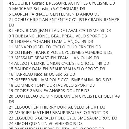
4 SOUCHET Gerard BRESSUIRE ACTIVITES CYCLISME D3
5 MARCHAIS Sebastien V.C.THOUARS D3
6 LAURENT ARNAUD GENTLEMEN D ANJOU D3
7 LOCHU CHRISTIAN ENTENTE CYCLISTE CRAON-RENAZE
D3
8 LEBOURDAIS JEAN CLAUDE LAVAL CYCLISME 53 D3
9 TOUBLANC LIONEL BEAUPREAU VELO SPORT D3
10 THOMAS YOHANN TEAM U ANJOU 49 D3
11 MENARD JOSELITO CYCLO CLUB ERNEEN D3
12 COTIGNY FRANCK POLE CYCLISME SAUMUROIS D3
13 MESSANT SEBASTIEN TEAM U ANJOU 49 D3
14 ALEZOT CEDRIC UNION CYCLISTE CHOLET 49 D3
15 BAUDRY DAMIEN BEAUPREAU VELO SPORT D3
16 HARREAU Nicolas UC Sud 53 D3
17 KIEFFER WILLIAM POLE CYCLISME SAUMUROIS D3
18 GOMMER TONY DURTAL VELO SPORT D3
19 CROISE GABIN EV ANGERS DOUTRE D3
20 COUTELEAU DOMINIQUE UNION CYCLISTE CHOLET 49
D3
21 LEBOUCHER THIERRY DURTAL VELO SPORT D3
22 MERCIER MATHIEU BEAUPREAU VELO SPORT D3
23 LEGUEDOIS GERALD POLE CYCLISME SAUMUROIS D3
24 SIMON QUENTIN VC VIHIERSOIS D3
25 PAYRAUDEAU HERVE DURTAL VELO SPORT D3