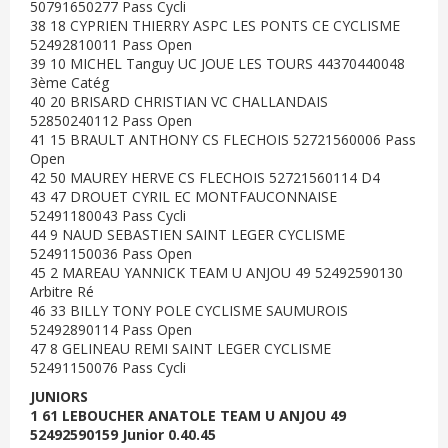
50791650277 Pass Cycli
38 18 CYPRIEN THIERRY ASPC LES PONTS CE CYCLISME
52492810011 Pass Open
39 10 MICHEL Tanguy UC JOUE LES TOURS 44370440048
3ème Catég
40 20 BRISARD CHRISTIAN VC CHALLANDAIS
52850240112 Pass Open
41 15 BRAULT ANTHONY CS FLECHOIS 52721560006 Pass
Open
42 50 MAUREY HERVE CS FLECHOIS 52721560114 D4
43 47 DROUET CYRIL EC MONTFAUCONNAISE
52491180043 Pass Cycli
44 9 NAUD SEBASTIEN SAINT LEGER CYCLISME
52491150036 Pass Open
45 2 MAREAU YANNICK TEAM U ANJOU 49 52492590130
Arbitre Ré
46 33 BILLY TONY POLE CYCLISME SAUMUROIS
52492890114 Pass Open
47 8 GELINEAU REMI SAINT LEGER CYCLISME
52491150076 Pass Cycli
JUNIORS
1 61 LEBOUCHER ANATOLE TEAM U ANJOU 49
52492590159 Junior 0.40.45