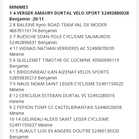
MINIMES
1 4 VERGER AMAURY DURTAL VELO SPORT 52492880028
Benjamin :20:11
2 8 BALEINE Kyrio ROAD TEAM VAL DE MODER
46670110174 Benjamin
3 7 RUESCHE SOAN POLE CYCLISME SAUMUROIS
52492890031 Benjamin
4 11 VIGNAIS NATHAN VERRIERES AC 52490870039
Minime
5 6 GUILLEMET TIMOTHE OC LOCMINE 43560090119
Benjamin
6 1 BRIDONNEAU ILAN AIZENAY VELOS SPORTS
52850830213 Benjamin
7 9 NAUD NOAM SAINT LEGER CYCLISME 52491150025
Minime
8 12 CERCLEUX ESTEBAN DURTAL VS 52492280016
minime
9 2 PEPION TOMY CC CASTELBRIANTAIS 52440020056
Minime
10 14 GELINEAU ALEXIS SAINT LEGER CYCLISME
52491150037 Minime
11 5 RUAULT LUIS EV ANGERS DOUTRE 52490130320
Benjamin