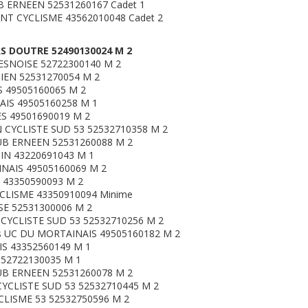
 ERNEEN 52531260167 Cadet 1
T CYCLISME 43562010048 Cadet 2
S DOUTRE 52490130024 M 2
ESNOISE 52722300140 M 2
IEN 52531270054 M 2
S 49505160065 M 2
IS 49505160258 M 1
S 49501690019 M 2
 CYCLISTE SUD 53 52532710358 M 2
B ERNEEN 52531260088 M 2
IN 43220691043 M 1
NAIS 49505160069 M 2
 43350590093 M 2
CLISME 43350910094 Minime
SE 52531300006 M 2
YCLISTE SUD 53 52532710256 M 2
 UC DU MORTAINAIS 49505160182 M 2
IS 43352560149 M 1
 52722130035 M 1
UB ERNEEN 52531260078 M 2
CLISTE SUD 53 52532710445 M 2
CLISME 53 52532750596 M 2