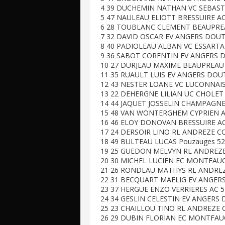
4 39 DUCHEMIN NATHAN VC SEBASTI
5 47 NAULEAU ELIOTT BRESSUIRE AC
6 28 TOUBLANC CLEMENT BEAUPREA
7 32 DAVID OSCAR EV ANGERS DOUT
8 40 PADIOLEAU ALBAN VC ESSARTAI
9 36 SABOT CORENTIN EV ANGERS D
10 27 DURJEAU MAXIME BEAUPREAU 
11 35 RUAULT LUIS EV ANGERS DOU
12 43 NESTER LOANE VC LUCONNAIS
13 22 DEHERGNE LILIAN UC CHOLET 
14 44 JAQUET JOSSELIN CHAMPAGNE
15 48 VAN WONTERGHEM CYPRIEN AC
16 46 ELOY DONOVAN BRESSUIRE AC
17 24 DERSOIR LINO RL ANDREZE C
18 49 BULTEAU LUCAS Pouzauges 52
19 25 GUEDON MELVYN RL ANDREZE
20 30 MICHEL LUCIEN EC MONTFAUC
21 26 RONDEAU MATHYS RL ANDREZ
22 31 BECQUART MAELIG EV ANGERS
23 37 HERGUE ENZO VERRIERES AC 5
24 34 GESLIN CELESTIN EV ANGERS 
25 23 CHAILLOU TINO RL ANDREZE 
26 29 DUBIN FLORIAN EC MONTFAU