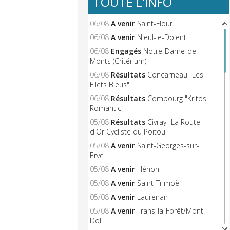
TOUTE L'INFO
06/08
A venir
Saint-Flour
06/08
A venir
Nieul-le-Dolent
06/08
Engagés
Notre-Dame-de-
Monts (Critérium)
06/08
Résultats
Concarneau "Les
Filets Bleus"
06/08
Résultats
Combourg "Kritos
Romantic"
05/08
Résultats
Civray "La Route
d'Or Cycliste du Poitou"
05/08
A venir
Saint-Georges-sur-
Erve
05/08
A venir
Hénon
05/08
A venir
Saint-Trimoël
05/08
A venir
Laurenan
05/08
A venir
Trans-la-Forêt/Mont
Dol