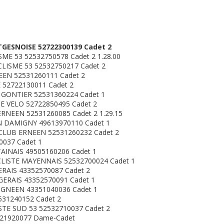
GESNOISE 52722300139 Cadet 2
SME 53 52532750578 Cadet 2 1.28.00
LISME 53 52532750217 Cadet 2
EN 52531260111 Cadet 2
 52722130011 Cadet 2
GONTIER 52531360224 Cadet 1
E VELO 52722850495 Cadet 2
RNEEN 52531260085 Cadet 2 1.29.15
N DAMIGNY 49613970110 Cadet 1
LUB ERNEEN 52531260232 Cadet 2
0037 Cadet 1
INAIS 49505160206 Cadet 1
LISTE MAYENNAIS 52532700024 Cadet 1
RAIS 43352570087 Cadet 2
ERAIS 43352570091 Cadet 1
GNEEN 43351040036 Cadet 1
31240152 Cadet 2
TE SUD 53 52532710037 Cadet 2
721920077 Dame-Cadet