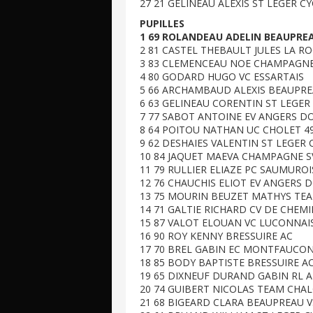
27 21 GELINEAU ALEXIS ST LEGER C
PUPILLES
1 69 ROLANDEAU ADELIN BEAUPREAU
2 81 CASTEL THEBAULT JULES LA R
3 83 CLEMENCEAU NOE CHAMPAGNE
4 80 GODARD HUGO VC ESSARTAIS
5 66 ARCHAMBAUD ALEXIS BEAUPRE
6 63 GELINEAU CORENTIN ST LEGER
7 77 SABOT ANTOINE EV ANGERS D
8 64 POITOU NATHAN UC CHOLET 4
9 62 DESHAIES VALENTIN ST LEGER 
10 84 JAQUET MAEVA CHAMPAGNE S
11 79 RULLIER ELIAZE PC SAUMUROI
12 76 CHAUCHIS ELIOT EV ANGERS 
13 75 MOURIN BEUZET MATHYS TE
14 71 GALTIE RICHARD CV DE CHEMI
15 87 VALOT ELOUAN VC LUCONNAI
16 90 ROY KENNY BRESSUIRE AC
17 70 BREL GABIN EC MONTFAUCO
18 85 BODY BAPTISTE BRESSUIRE A
19 65 DIXNEUF DURAND GABIN RL A
20 74 GUIBERT NICOLAS TEAM CHA
21 68 BIGEARD CLARA BEAUPREAU V