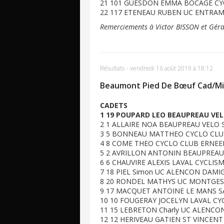
21 101 GUESDON EMMA BOCAGE CYC
22 117 ETENEAU RUBEN UC ENTRAM
Remerciements à Victor BISSON et Gé
Résultats
-
vendredi 16 août 2019 à 18:12
Beaumont Pied De Bœuf Cad/M
CADETS
1 19 POUPARD LEO BEAUPREAU VELO
2 1 ALLAIRE NOA BEAUPREAU VELO 
3 5 BONNEAU MATTHEO CYCLO CLUB
4 8 COME THEO CYCLO CLUB ERNEEN
5 2 AVRILLON ANTONIN BEAUPREAU 
6 6 CHAUVIRE ALEXIS LAVAL CYCLISM
7 18 PIEL Simon UC ALENCON DAMIG
8 20 RONDEL MATHYS UC MONTGESN
9 17 MACQUET ANTOINE LE MANS SA
10 10 FOUGERAY JOCELYN LAVAL CYC
11 15 LEBRETON Charly UC ALENCO
12 12 HERIVEAU GATIEN ST VINCENT