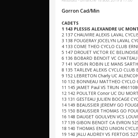
Résultats
-
dimanche 18 août 2019 à 17:00
Gorron Cad/Min
CADETS
1 143 PLESSIS ALEXANDRE UC MONT
2 137 CHAUVIRE ALEXIS LAVAL CYCLI
3 138 FOUGERAY JOCELYN LAVAL CYC
4 133 COME THEO CYCLO CLUB ERNE
5 147 DROUET VICTOR EC BELINOISE
6 136 BOBARD BENOIT VC CHATEAU 
7 141 VOISIN ROBIN LE MANS SARTH
8 135 TARLEVE ALEXIS CYCLO CLUB E
9 152 LEBRETON Charly UC ALENCO
10 132 BONNEAU MATTHEO CYCLO C
11 145 JAMET Paul VS TRUN 4961108
12 142 POULTER Conor UC DU MORTA
13 131 GESTEAU JULIEN BOCAGE CYC
14 149 BEAUSSIER JEREMY GO FOUGE
15 150 BEAUSSIER THOMAS GO FOUG
16 148 DAUGET GOULVEN VCS LOUVI
17 139 GIBON BENOIT CA EVRON 525
18 140 THOMAS ENZO UNION CYCLIS
19 146 JALU AUDREY VS FERTOIS 52