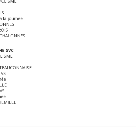
YCLISME
IS
la journée
LONNES
ROIS
M CHALONNES
NE SVC
CLISME
NTFAUCONNAISE
 VS
née
LLE
VS
née
HEMILLE