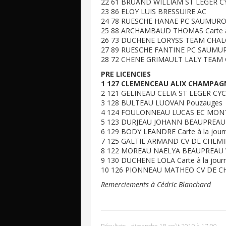
22 61 BRUAND WILLIAM ST LEGER C
23 86 ELOY LUIS BRESSUIRE AC
24 78 RUESCHE HANAE PC SAUMURO
25 88 ARCHAMBAUD THOMAS Carte à 
26 73 DUCHENE LORYSS TEAM CHA
27 89 RUESCHE FANTINE PC SAUMU
28 72 CHENE GRIMAULT LALY TEA
PRE LICENCIES
1 127 CLEMENCEAU ALIX CHAMPAG
2 121 GELINEAU CELIA ST LEGER CY
3 128 BULTEAU LUOVAN Pouzauges
4 124 FOULONNEAU LUCAS EC MO
5 123 DURJEAU JOHANN BEAUPREAU
6 129 BODY LEANDRE Carte à la jour
7 125 GALTIE ARMAND CV DE CHEMI
8 122 MOREAU NAELYA BEAUPREAU 
9 130 DUCHENE LOLA Carte à la jour
10 126 PIONNEAU MATHEO CV DE C
Remerciements à Cédric Blanchard