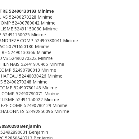
TRE 52490130193 Minime
 VS 52490270228 Minime
COMP 52490780042 Minime
LISME 52491150030 Minime
 52491150025 Minime
 ANDREZE COMP 52490780041 Minime
AC 50791650180 Minime
RE 52490130366 Minime
 VS 52490270222 Minime
TIENNAIS 52441970465 Minime
COMP 52490780013 Minime
HATEAU 52440030426 Minime
S 52490270248 Minime
COMP 52490780143 Minime
 COMP 52490780071 Minime
LISME 52491150022 Minime
REZE COMP 52490780129 Minime
CHALONNES 52492850096 Minime
850830290 Benjamin
52492890031 Benjamin
C 52850640713 Benjamin