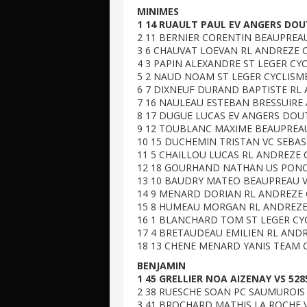
MINIMES
1 14 RUAULT PAUL EV ANGERS DOU
2 11 BERNIER CORENTIN BEAUPREAU
3 6 CHAUVAT LOEVAN RL ANDREZE 
4 3 PAPIN ALEXANDRE ST LEGER CYC
5 2 NAUD NOAM ST LEGER CYCLISME
6 7 DIXNEUF DURAND BAPTISTE RL
7 16 NAULEAU ESTEBAN BRESSUIRE 
8 17 DUGUE LUCAS EV ANGERS DOUT
9 12 TOUBLANC MAXIME BEAUPREAU
10 15 DUCHEMIN TRISTAN VC SEBAS
11 5 CHAILLOU LUCAS RL ANDREZE 
12 18 GOURHAND NATHAN US PONC
13 10 BAUDRY MATEO BEAUPREAU V
14 9 MENARD DORIAN RL ANDREZE 
15 8 HUMEAU MORGAN RL ANDREZE
16 1 BLANCHARD TOM ST LEGER CYC
17 4 BRETAUDEAU EMILIEN RL AND
18 13 CHENE MENARD YANIS TEAM 
BENJAMIN
1 45 GRELLIER NOA AIZENAY VS 52
2 38 RUESCHE SOAN PC SAUMUROIS 
3 41 BROCHARD MATHIS LA ROCHE V