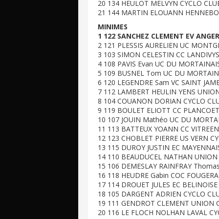
20 134 HEULOT MELVYN CYCLO CLUB
21 144 MARTIN ELOUANN HENNEBON
MINIMES
1 122 SANCHEZ CLEMENT EV ANGER
2 121 PLESSIS AURELIEN UC MONTG
3 103 SIMON CELESTIN CC LANDIVYS
4 108 PAVIS Evan UC DU MORTAINAI
5 109 BUSNEL Tom UC DU MORTAINA
6 120 LEGENDRE Sam VC SAINT JAME
7 112 LAMBERT HEULIN YENS UNION
8 104 COUANON DORIAN CYCLO CLU
9 119 BOULET ELIOTT CC PLANCOET
10 107 JOUIN Mathéo UC DU MORTAI
11 113 BATTEUX YOANN CC VITREEN
12 123 CHOBLET PIERRE US VERN CY
13 115 DUROY JUSTIN EC MAYENNAI
14 110 BEAUDUCEL NATHAN UNION C
15 106 DEMESLAY RAINFRAY Thomas
16 118 HEUDRE Gabin COC FOUGERA
17 114 DROUET JULES EC BELINOISE
18 105 DARGENT ADRIEN CYCLO CL
19 111 GENDROT CLEMENT UNION CY
20 116 LE FLOCH NOLHAN LAVAL CY