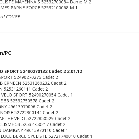
LISTE MAYENNAIS 52532700084 Dame M 2
MES PARNE FORCE 52532100068 M 1
rard COUGE
in/PC
 SPORT 52490270132 Cadet 2 2.01.12
SPORT 52490270275 Cadet 2
 ERNEEN 52531260232 Cadet 2
 52531260111 Cadet 2
VELO SPORT 52490270054 Cadet 1
E 53 52532750578 Cadet 2
NY 49613970096 Cadet 2
OISE 52722300144 Cadet 2
RTHE VELO 52722850529 Cadet 2
LISME 53 52532750217 Cadet 2
N DAMIGNY 49613970110 Cadet 1
 LUCE BERCE CYCLISTE 52721740010 Cadet 1