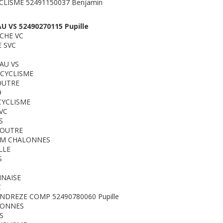
YCLISME 52491150037 Benjamin
 VS 52490270115 Pupille
OCHE VC
 SVC
AU VS
 CYCLISME
OUTRE
9
CYCLISME
VC
S
DOUTRE
AM CHALONNES
LLE
S
NNAISE
C
NDREZE COMP 52490780060 Pupille
LONNES
S