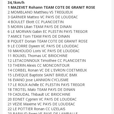
34,1km/h
1 MAZEVET Rohann TEAM COTE DE GRANIT ROSE
2 MOMBLANO Matthieu VS TREGUEUX
3 GARNIER Matteo VC PAYS DE LOUDEAC
4 BOULET Eliott CC PLANCOETIN
5 MORIN Lilian TEAM PAYS DE DINAN
6 LE MORVAN Gabin EC PLESTIN PAYS TREGOR
7 AMICE Tom TEAM PAYS DE DINAN
8 PIQUET Dorian TEAM COTE DE GRANIT ROSE
9 LE CORRE Dywen VC PAYS DE LOUDEAC
10 MAHOUDO Loris VC PAYS DE LOUDEAC
11 ROUXEL Thomas UC BRIOCHINE
12 LETACONNOUX Timothee CC PLANCOETIN
13 THERIN Alexis CC MONCONTOUR
14 CORBEL Ronan VC DE L'EVRON COETMIEUX
15 LEVEQUE Baptiste SAINT BRIEUC BMX
16 EVANO Jose LANNION CYCLISME
17 LE ROUX Achille EC PLESTIN PAYS TREGOR
18 TROTEL Malo TEAM PAYS DE DINAN
19 CADUDAL Thibault UC BRIOCHINE
20 EONET Cyprien VC PAYS DE LOUDEAC
21 VEZIE Maxime VC PAYS DE LOUDEAC
22 LE POTTIER Ronan CC UZELAIS
23 BARAUD Ewen VS PAYS DE LAMBALLE