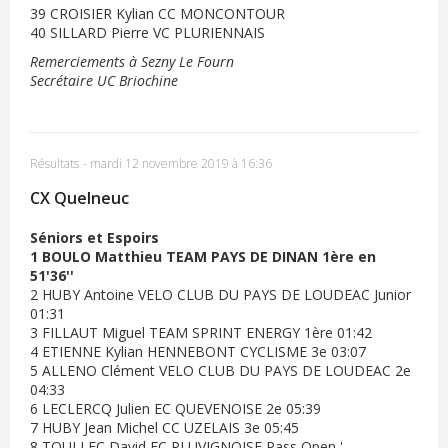
39 CROISIER Kylian CC MONCONTOUR
40 SILLARD Pierre VC PLURIENNAIS
Remerciements à Sezny Le Fourn
Secrétaire UC Briochine
Résultats
-
mardi 12 novembre 2019 à 16:36
CX Quelneuc
Séniors et Espoirs
1 BOULO Matthieu TEAM PAYS DE DINAN 1ère en
51'36''
2 HUBY Antoine VELO CLUB DU PAYS DE LOUDEAC Junior
01:31
3 FILLAUT Miguel TEAM SPRINT ENERGY 1ère 01:42
4 ETIENNE Kylian HENNEBONT CYCLISME 3e 03:07
5 ALLENO Clément VELO CLUB DU PAYS DE LOUDEAC 2e
04:33
6 LECLERCQ Julien EC QUEVENOISE 2e 05:39
7 HUBY Jean Michel CC UZELAIS 3e 05:45
8 TOULLEC David EC PLUVIGNOISE Pass Open '