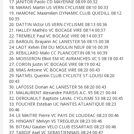
17. JANITOR Paolo CD MAYENNE 08:09 00:32
18. MARAIS Martin US VERN CYCLISME 08:10 00:33
19. HAMONIC Maximilien DYNAMIC CLUB QUEDILL 08:12
00:35
20. DATTIN Victor US VERN CYCLISME 08:13 00:36
21. HALLEY Mathéo VC BOCAGE VIRE 08:14 00:37
22. TREMBLE Paul VC BOCAGE VIRE 08:14 00:37
23. BARGUIL Brayann AC LANESTER 56 08:15 00:38
24. LAOT Kelvin EM DU MOULIN NEUF 08:16 00:39
25. REBILLARD Malo CC PLANCOETIN 08:16 00:39
26. MOISSERON Elliot EM VC AVRANCHES-VC S 08:18 00:41
27. CORON Justin VC BOCAGE VIRE 08:19 00:42
28. MIAS Antoine VC BOCAGE VIRE 08:20 00:43
29. NATIVEL Quentin CLUB CYCLISTE ST-LOUISI 08:20
00:43
30. LAFOSSE Dorian AC LANESTER 56 08:20 00:43
31. MALAURENT Alexandre PARISIS A.C. 95 08:21 00:44
32. DEROUAULT Baptiste LAVAL CYCLISME 53 08:22 00:45
33. FOUCHER Esteban UC NANTES ATLANTIQUE 08:23
00:46
34. LE MAITRE Pierre VC PAYS DE LOUDEAC 08:23 00:46
35. HINGANT Melvyn VS TREGUEUX 08:23 00:46
36. BITEAU Gautier VELO CLUB ESSARTAIS 08:23 00:46
37. TARDIF Axel VC SEBASTIENNAIS 08:24 00:47