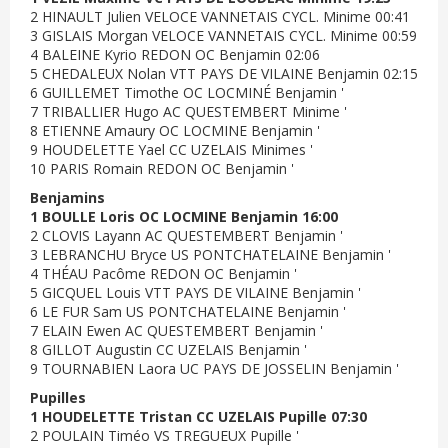
2 HINAULT Julien VELOCE VANNETAIS CYCL. Minime 00:41
3 GISLAIS Morgan VELOCE VANNETAIS CYCL. Minime 00:59
4 BALEINE Kyrio REDON OC Benjamin 02:06
5 CHEDALEUX Nolan VTT PAYS DE VILAINE Benjamin 02:15
6 GUILLEMET Timothe OC LOCMINÉ Benjamin '
7 TRIBALLIER Hugo AC QUESTEMBERT Minime '
8 ETIENNE Amaury OC LOCMINE Benjamin '
9 HOUDELETTE Yael CC UZELAIS Minimes '
10 PARIS Romain REDON OC Benjamin '
Benjamins
1 BOULLE Loris OC LOCMINE Benjamin 16:00
2 CLOVIS Layann AC QUESTEMBERT Benjamin '
3 LEBRANCHU Bryce US PONTCHATELAINE Benjamin '
4 THÉAU Pacôme REDON OC Benjamin '
5 GICQUEL Louis VTT PAYS DE VILAINE Benjamin '
6 LE FUR Sam US PONTCHATELAINE Benjamin '
7 ELAIN Ewen AC QUESTEMBERT Benjamin '
8 GILLOT Augustin CC UZELAIS Benjamin '
9 TOURNABIEN Laora UC PAYS DE JOSSELIN Benjamin '
Pupilles
1 HOUDELETTE Tristan CC UZELAIS Pupille 07:30
2 POULAIN Timéo VS TREGUEUX Pupille '