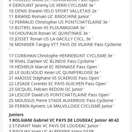
9 DEROUINT Jeremy US VERN CYCLISME 3e '
10 DENIS Erwann VELO SPORT VALLETAIS 2e '
11 BRIAND Romain UC BRIOCHINE Junior '
12 PERRAUD Christopher US PONTCHATELAINE 3e '
13 BOTREL Kevin VS PLOUMAGOAR 3e '
14 CHOUPAUX Ronan VC QUINTINAIS 3e '
15 JOSSET Ronan US LA GACILLY CYCL. 3e '
16 MONNIER Tanguy VTT PAYS DE VILAINE Pass Cyclisme
'
17 CORBIHAN Christophe HENNEBONT CYCLISME 3e '
18 RIVAL Damien VC BLINOIS Pass Cyclisme '
19 HEDREUX Marcel EC RENNAISE Pass Open '
20 LE GUELVOUD Kevin UC QUIMPERLOISE 3e '
21 AMOSSE Stéphane VS SCAEROIS Pass Open '
22 LESAGE Corentin EC PAYS GUICHEN Pass Open '
23 GICQUEL Felicien REDON OC Junior '
24 LESCOP David US PONTCHATELAINE Pass Open '
25 MOUSSUS Pierre STADE AUXERROIS Pass Cyclisme '
26 PERRIN Aymeric LA MALVILLOISE CYCLISME Junior '
Juniors
1 BOLGIANI Gabriel VC PAYS DE LOUDEAC Junior 40:42
2 STEVANT Malo VC PAYS DE LOUDEAC Junior '
3 BISQUAY Yoen UC ALREENNE Junior 03:08