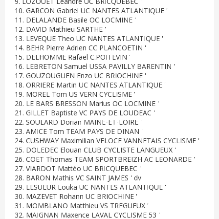
9. LOZOUET Léandre UC BRICQUEBEC '
10. GARCON Gabriel UC NANTES ATLANTIQUE '
11. DELALANDE Basile OC LOCMINE '
12. DAVID Mathieu SARTHE '
13. LEVEQUE Theo UC NANTES ATLANTIQUE '
14. BEHR Pierre Adrien CC PLANCOETIN '
15. DELHOMME Rafael C.POITEVIN '
16. LEBRETON Samuel USSA PAVILLY BARENTIN '
17. GOUZOUGUEN Enzo UC BRIOCHINE '
18. ORRIERE Martin UC NANTES ATLANTIQUE '
19. MOREL Tom US VERN CYCLISME '
20. LE BARS BRESSON Marius OC LOCMINE '
21. GILLET Baptiste VC PAYS DE LOUDEAC '
22. SOULARD Dorian MAINE-ET-LOIRE '
23. AMICE Tom TEAM PAYS DE DINAN '
24. CUSHWAY Maximilian VELOCE VANNETAIS CYCLISME '
25. DOLEDEC Elouan CLUB CYCLISTE LANGUEUX '
26. COET Thomas TEAM SPORTBREIZH AC LEONARDE '
27. VIARDOT Mattéo UC BRICQUEBEC '
28. BARON Mathis VC SAINT JAMES ' dv
29. LESUEUR Louka UC NANTES ATLANTIQUE '
30. MAZEVET Rohann UC BRIOCHINE '
31. MOMBLANO Matthieu VS TREGUEUX '
32. MAIGNAN Maxence LAVAL CYCLISME 53 '