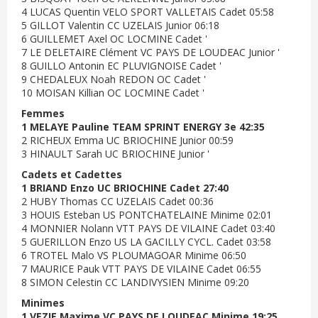
4 LUCAS Quentin VELO SPORT VALLETAIS Cadet 05:58
5 GILLOT Valentin CC UZELAIS Junior 06:18
6 GUILLEMET Axel OC LOCMINE Cadet '
7 LE DELETAIRE Clément VC PAYS DE LOUDEAC Junior '
8 GUILLO Antonin EC PLUVIGNOISE Cadet '
9 CHEDALEUX Noah REDON OC Cadet '
10 MOISAN Killian OC LOCMINE Cadet '
Femmes
1 MELAYE Pauline TEAM SPRINT ENERGY 3e 42:35
2 RICHEUX Emma UC BRIOCHINE Junior 00:59
3 HINAULT Sarah UC BRIOCHINE Junior '
Cadets et Cadettes
1 BRIAND Enzo UC BRIOCHINE Cadet 27:40
2 HUBY Thomas CC UZELAIS Cadet 00:36
3 HOUIS Esteban US PONTCHATELAINE Minime 02:01
4 MONNIER Nolann VTT PAYS DE VILAINE Cadet 03:40
5 GUERILLON Enzo US LA GACILLY CYCL. Cadet 03:58
6 TROTEL Malo VS PLOUMAGOAR Minime 06:50
7 MAURICE Pauk VTT PAYS DE VILAINE Cadet 06:55
8 SIMON Celestin CC LANDIVYSIEN Minime 09:20
Minimes
1 VEZIE Maxime VC PAYS DE LOUDEAC Minime 19:25