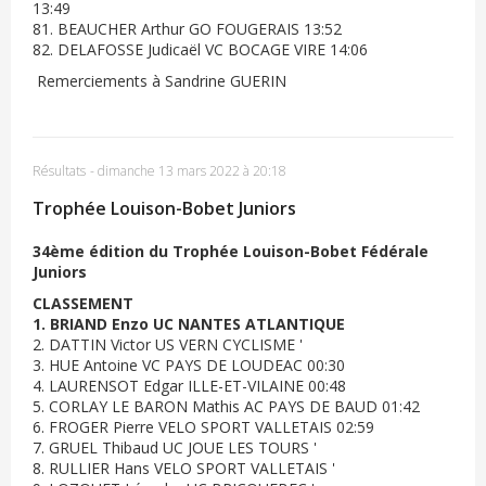
13:49
81. BEAUCHER Arthur GO FOUGERAIS 13:52
82. DELAFOSSE Judicaël VC BOCAGE VIRE 14:06
Remerciements à Sandrine GUERIN
Résultats
-
dimanche 13 mars 2022 à 20:18
Trophée Louison-Bobet Juniors
34ème édition du Trophée Louison-Bobet Fédérale
Juniors
CLASSEMENT
1. BRIAND Enzo UC NANTES ATLANTIQUE
2. DATTIN Victor US VERN CYCLISME '
3. HUE Antoine VC PAYS DE LOUDEAC 00:30
4. LAURENSOT Edgar ILLE-ET-VILAINE 00:48
5. CORLAY LE BARON Mathis AC PAYS DE BAUD 01:42
6. FROGER Pierre VELO SPORT VALLETAIS 02:59
7. GRUEL Thibaud UC JOUE LES TOURS '
8. RULLIER Hans VELO SPORT VALLETAIS '