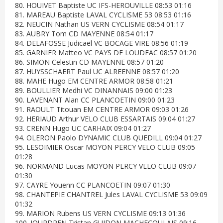
80. HOUIVET Baptiste UC IFS-HEROUVILLE 08:53 01:16
81. MAREAU Baptiste LAVAL CYCLISME 53 08:53 01:16
82. NEUCIN Nathan US VERN CYCLISME 08:54 01:17
83. AUBRY Tom CD MAYENNE 08:54 01:17
84. DELAFOSSE Judicaël VC BOCAGE VIRE 08:56 01:19
85. GARNIER Matteo VC PAYS DE LOUDEAC 08:57 01:20
86. SIMON Celestin CD MAYENNE 08:57 01:20
87. HUYSSCHAERT Paul UC ALREENNE 08:57 01:20
88. MAHE Hugo EM CENTRE ARMOR 08:58 01:21
89. BOULLIER Medhi VC DINANNAIS 09:00 01:23
90. LAVENANT Alan CC PLANCOETIN 09:00 01:23
91. RAOULT Titouan EM CENTRE ARMOR 09:03 01:26
92. HERIAUD Arthur VELO CLUB ESSARTAIS 09:04 01:27
93. CRENN Hugo UC CARHAIX 09:04 01:27
94. OLERON Paolo DYNAMIC CLUB QUEDILL 09:04 01:27
95. LESOIMIER Oscar MOYON PERCY VELO CLUB 09:05
01:28
96. NORMAND Lucas MOYON PERCY VELO CLUB 09:07
01:30
97. CAYRE Youenn CC PLANCOETIN 09:07 01:30
98. CHANTEPIE CHANTREL Jules LAVAL CYCLISME 53 09:09
01:32
99. MARION Rubens US VERN CYCLISME 09:13 01:36
100. JOURDREN Tristan GUIDON MACHECOULAIS 09:16