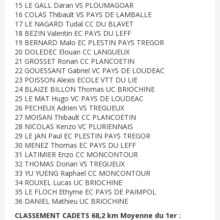
15 LE GALL Daran VS PLOUMAGOAR
16 COLAS Thibault VS PAYS DE LAMBALLE
17 LE NAGARD Tudal CC DU BLAVET
18 BEZIN Valentin EC PAYS DU LEFF
19 BERNARD Malo EC PLESTIN PAYS TREGOR
20 DOLEDEC Elouan CC LANGUEUX
21 GROSSET Ronan CC PLANCOETIN
22 GOUESSANT Gabriel VC PAYS DE LOUDEAC
23 POISSON Alexis ECOLE VTT DU LIE
24 BLAIZE BILLON Thomas UC BRIOCHINE
25 LE MAT Hugo VC PAYS DE LOUDEAC
26 PECHEUX Adrien VS TREGUEUX
27 MOISAN Thibault CC PLANCOETIN
28 NICOLAS Kenzo VC PLURIENNAIS
29 LE JAN Paul EC PLESTIN PAYS TREGOR
30 MENEZ Thomas EC PAYS DU LEFF
31 LATIMIER Enzo CC MONCONTOUR
32 THOMAS Dorian VS TREGUEUX
33 YU YUENG Raphael CC MONCONTOUR
34 ROUXEL Lucas UC BRIOCHINE
35 LE FLOCH Ethyme EC PAYS DE PAIMPOL
36 DANIEL Mathieu UC BRIOCHINE
CLASSEMENT CADETS 68,2 km Moyenne du 1er :