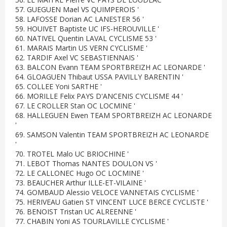
57. GUEGUEN Mael VS QUIMPEROIS '
58. LAFOSSE Dorian AC LANESTER 56 '
59. HOUIVET Baptiste UC IFS-HEROUVILLE '
60. NATIVEL Quentin LAVAL CYCLISME 53 '
61. MARAIS Martin US VERN CYCLISME '
62. TARDIF Axel VC SEBASTIENNAIS '
63. BALCON Evann TEAM SPORTBREIZH AC LEONARDE '
64. GLOAGUEN Thibaut USSA PAVILLY BARENTIN '
65. COLLEE Yoni SARTHE '
66. MORILLE Felix PAYS D'ANCENIS CYCLISME 44 '
67. LE CROLLER Stan OC LOCMINE '
68. HALLEGUEN Ewen TEAM SPORTBREIZH AC LEONARDE
'
69. SAMSON Valentin TEAM SPORTBREIZH AC LEONARDE
'
70. TROTEL Malo UC BRIOCHINE '
71. LEBOT Thomas NANTES DOULON VS '
72. LE CALLONEC Hugo OC LOCMINE '
73. BEAUCHER Arthur ILLE-ET-VILAINE '
74. GOMBAUD Alessio VELOCE VANNETAIS CYCLISME '
75. HERIVEAU Gatien ST VINCENT LUCE BERCE CYCLISTE '
76. BENOIST Tristan UC ALREENNE '
77. CHABIN Yoni AS TOURLAVILLE CYCLISME '