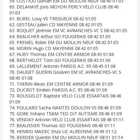
59. COSTIOU Gurvan EM DU MOULIN NEUF 08:40 01:03
60. DELAHAYE Joris MOYON PERCY VELO CLUB 08:40
01:03
61. BUREL Louy VS TREGUEUX 08:42 01:05
62. GESTEAU Julien CD MAYENNE 08:42 01:05
63. ROQUET Jérémie EM VC AVRANCHES-VC S 08:42 01:05
64. BEAUCHER Arthur GO FOUGERAIS 08:42 01:05
65. PREMEL Robin EM DU MOULIN NEUF 08:42 01:05
66. MORIN Hugo CD MAYENNE 08:42 01:05
67. HUBY Thomas EM CENTRE ARMOR 08:43 01:06
68. BERTHELOT Tom GO FOUGERAIS 08:43 01:06
69. LALLEMENT Antonin PARISIS A.C. 95 08:45 01:08
70. DAUGET GUERIN Goulven EM VC AVRANCHES-VC S
08:45 01:08
71. THERIN Alexis EM CENTRE ARMOR 08:46 01:09
72. DUCROT Emilien PARISIS A.C. 95 08:46 01:09
73. ROUSSELOT Baptiste VELO CLUB ESSARTAIS 08:46
01:09
74. POULARD Sacha NANTES DOULON VS 08:46 01:09
75. GORE Yohann TEAM TED DIT AUTISME 08:46 01:09
76. VENDAY Antonin VELO CLUB ESSARTAIS 08:48 01:11
77. BEAUSSIER Thomas GO FOUGERAIS 08:48 01:11
78. HENRIO MADEC Enzo UC ALREENNE 08:49 01:12
79. BERDER Quentin EM DU MOULIN NEUF 08:51 01:14