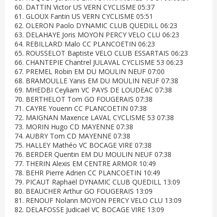
60. DATTIN Victor US VERN CYCLISME 05:37
61. GLOUX Fantin US VERN CYCLISME 05:51
62. OLERON Paolo DYNAMIC CLUB QUEDILL 06:23
63. DELAHAYE Joris MOYON PERCY VELO CLU 06:23
64. REBILLARD Malo CC PLANCOETIN 06:23
65. ROUSSELOT Baptiste VELO CLUB ESSARTAIS 06:23
66. CHANTEPIE Chantrel JULAVAL CYCLISME 53 06:23
67. PREMEL Robin EM DU MOULIN NEUF 07:00
68. BRAMOULLE Yanis EM DU MOULIN NEUF 07:38
69. MHEDBI Ceyliam VC PAYS DE LOUDEAC 07:38
70. BERTHELOT Tom GO FOUGERAIS 07:38
71. CAYRE Youenn CC PLANCOETIN 07:38
72. MAIGNAN Maxence LAVAL CYCLISME 53 07:38
73. MORIN Hugo CD MAYENNE 07:38
74. AUBRY Tom CD MAYENNE 07:38
75. HALLEY Mathéo VC BOCAGE VIRE 07:38
76. BERDER Quentin EM DU MOULIN NEUF 07:38
77. THERIN Alexis EM CENTRE ARMOR 10:49
78. BEHR Pierre Adrien CC PLANCOETIN 10:49
79. PICAUT Raphaël DYNAMIC CLUB QUEDILL 13:09
80. BEAUCHER Arthur GO FOUGERAIS 13:09
81. RENOUF Nolann MOYON PERCY VELO CLU 13:09
82. DELAFOSSE Judicaël VC BOCAGE VIRE 13:09