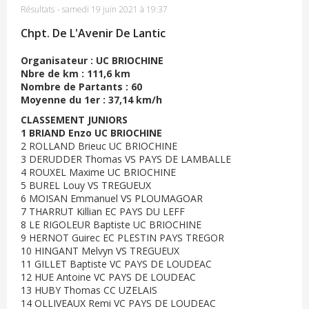
Résultats
-
samedi 19 juin 2021 à 19:37
Chpt. De L'Avenir De Lantic
Organisateur : UC BRIOCHINE
Nbre de km : 111,6 km
Nombre de Partants : 60
Moyenne du 1er : 37,14 km/h
CLASSEMENT JUNIORS
1 BRIAND Enzo UC BRIOCHINE
2 ROLLAND Brieuc UC BRIOCHINE
3 DERUDDER Thomas VS PAYS DE LAMBALLE
4 ROUXEL Maxime UC BRIOCHINE
5 BUREL Louy VS TREGUEUX
6 MOISAN Emmanuel VS PLOUMAGOAR
7 THARRUT Killian EC PAYS DU LEFF
8 LE RIGOLEUR Baptiste UC BRIOCHINE
9 HERNOT Guirec EC PLESTIN PAYS TREGOR
10 HINGANT Melvyn VS TREGUEUX
11 GILLET Baptiste VC PAYS DE LOUDEAC
12 HUE Antoine VC PAYS DE LOUDEAC
13 HUBY Thomas CC UZELAIS
14 OLLIVEAUX Remi VC PAYS DE LOUDEAC