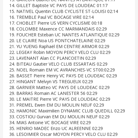
14. GILLET Baptiste VC PAYS DE LOUDEAC 01:17
15. NATIVEL Quentin CLUB CYCLISTE ST-LOUISI 02:14
16. TREMBLE Paul VC BOCAGE VIRE 02:14
17. CHOBLET Pierre US VERN CYCLISME 00:18
18. COLOMBE Maxence CC MARMANDAIS 02:29
19. FOUCHER Esteban UC NANTES ATLANTIQUE 02:29
20. LE CLAIRE Noa US PONTCHATELAINE 02:29
21. YU YUENG Raphaël EM CENTRE ARMOR 02:29
22. LEGEAY Robin MOYON PERCY VELO CLU 02:29
23. LAVENANT Alan CC PLANCOETIN 02:29
24. BITEAU Gautier VELO CLUB ESSARTAIS 02:29
25. NOEL Romain EM VC AVRANCHES-VC ST00:02:29
26. BASSET Pierre Henry VC PAYS DE LOUDEAC 02:29
27. HINGANT Melvyn VS TREGUEUX 02:29
28. GARNIER Matteo VC PAYS DE LOUDEAC 02:29
29. BARRAS Romain AC LANESTER 56 02:29
30. LE MAITRE Pierre VC PAYS DE LOUDEAC 02:29
31. PREMEL Ewen EM DU MOULIN NEUF 02:29
32. HAMONIC Maximilien DYNAMIC CLUB QUEDILL 02:29
33. COSTIOU Gurvan EM DU MOULIN NEUF 02:29
34. MIAS Antoine VC BOCAGE VIRE 02:29
35. HENRIO MADEC Enzo UC ALREENNE 02:29
36. LESOIMIER Oscar MOYON PERCY VELO CLU 02:29