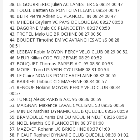
38. LE GOURRIEREC Julien AC LANESTER 56 08:24 00:47
39. TOUZE Bastien US PONTCHATELAINE 08:24 00:47
40. BEHR Pierre Adrien CC PLANCOETIN 08:24 00:47
41. MHEDBI Ceyliam VC PAYS DE LOUDEAC 08:27 00:50
42. DAGORNE Malo CC PLANCOETIN 08:27 00:50
43. TROTEL Malo UC BRIOCHINE 08:27 00:50
44. BOUDET Timothé EM VC AVRANCHES-VC sS 08:28
00:51
45. LEGEAY Robin MOYON PERCY VELO CLUB 08:29 00:52
46. MEUR Killian COC FOUGERAIS 08:29 00:52
47. BOUQUET Thomas PARISIS A.C. 95 08:30 00:53
48. MOREL Tom US VERN CYCLISME 08:31 00:54
49. LE Claire NOA US PONTCHATELAINE 08:32 00:55
50. BARRIER Thibault CD MAYENNE 08:34 00:57
51. RENOUF Nolann MOYON PERCY VELO CLUB 08:34
00:57
52. TUNCQ Alexis PARISIS A.C. 95 08:36 00:59
53. MAIGNAN Maxence LAVAL CYCLISME 53 08:36 00:59
54. MINIER Mathias DYNAMIC CLUB QUEDILL 08:36 00:59
55. BRAMOULLE Yanis EM DU MOULIN NEUF 08:36 00:59
56. NOEL Mathis CC PLANCOETIN 08:37 01:00
57. MAZEVET Rohann UC BRIOCHINE 08:37 01:00
58. PICAUT Raphaël DYNAMIC CLUB QUEDILL 08:39 01:02