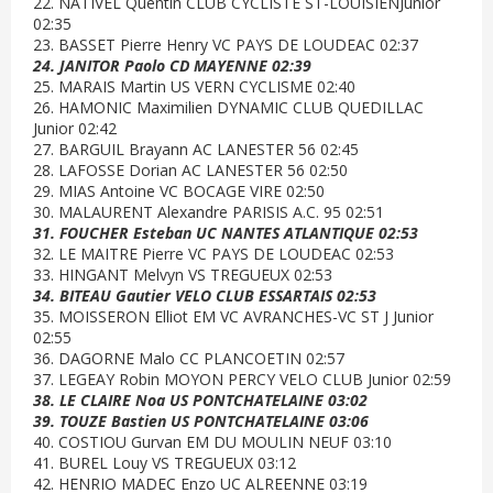
22. NATIVEL Quentin CLUB CYCLISTE ST-LOUISIENJunior
02:35
23. BASSET Pierre Henry VC PAYS DE LOUDEAC 02:37
24. JANITOR Paolo CD MAYENNE 02:39
25. MARAIS Martin US VERN CYCLISME 02:40
26. HAMONIC Maximilien DYNAMIC CLUB QUEDILLAC
Junior 02:42
27. BARGUIL Brayann AC LANESTER 56 02:45
28. LAFOSSE Dorian AC LANESTER 56 02:50
29. MIAS Antoine VC BOCAGE VIRE 02:50
30. MALAURENT Alexandre PARISIS A.C. 95 02:51
31. FOUCHER Esteban UC NANTES ATLANTIQUE 02:53
32. LE MAITRE Pierre VC PAYS DE LOUDEAC 02:53
33. HINGANT Melvyn VS TREGUEUX 02:53
34. BITEAU Gautier VELO CLUB ESSARTAIS 02:53
35. MOISSERON Elliot EM VC AVRANCHES-VC ST J Junior
02:55
36. DAGORNE Malo CC PLANCOETIN 02:57
37. LEGEAY Robin MOYON PERCY VELO CLUB Junior 02:59
38. LE CLAIRE Noa US PONTCHATELAINE 03:02
39. TOUZE Bastien US PONTCHATELAINE 03:06
40. COSTIOU Gurvan EM DU MOULIN NEUF 03:10
41. BUREL Louy VS TREGUEUX 03:12
42. HENRIO MADEC Enzo UC ALREENNE 03:19