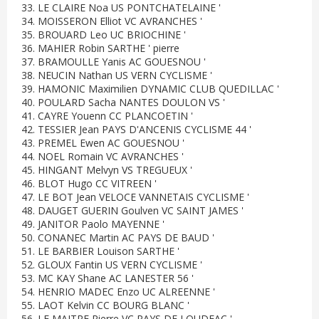
33. LE CLAIRE Noa US PONTCHATELAINE '
34. MOISSERON Elliot VC AVRANCHES '
35. BROUARD Leo UC BRIOCHINE '
36. MAHIER Robin SARTHE ' pierre
37. BRAMOULLE Yanis AC GOUESNOU '
38. NEUCIN Nathan US VERN CYCLISME '
39. HAMONIC Maximilien DYNAMIC CLUB QUEDILLAC '
40. POULARD Sacha NANTES DOULON VS '
41. CAYRE Youenn CC PLANCOETIN '
42. TESSIER Jean PAYS D'ANCENIS CYCLISME 44 '
43. PREMEL Ewen AC GOUESNOU '
44. NOEL Romain VC AVRANCHES '
45. HINGANT Melvyn VS TREGUEUX '
46. BLOT Hugo CC VITREEN '
47. LE BOT Jean VELOCE VANNETAIS CYCLISME '
48. DAUGET GUERIN Goulven VC SAINT JAMES '
49. JANITOR Paolo MAYENNE '
50. CONANEC Martin AC PAYS DE BAUD '
51. LE BARBIER Louison SARTHE '
52. GLOUX Fantin US VERN CYCLISME '
53. MC KAY Shane AC LANESTER 56 '
54. HENRIO MADEC Enzo UC ALREENNE '
55. LAOT Kelvin CC BOURG BLANC '
56. LE MAITRE Pierre VC PAYS DE LOUDEAC '