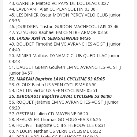
43. GARNIER Matteo VC PAYS DE LOUDEAC 03:27
44. LAVENANT Alan CC PLANCOETIN 03:30
45. LESOIMIER Oscar MOYON PERCY VELO CLUB Junior
03:35
46. JOURDREN Tristan GUIDON MACHECOULAIS 03:46
47. YU YUENG Raphaël EM CENTRE ARMOR 03:50
48. TARDIF Axel VC SEBASTIENNAIS 04:36
49. BOUDET Timothé EM VC AVRANCHES-VC ST J Junior
04:40
50. MINIER Mathias DYNAMIC CLUB QUEDILLAC Junior
04:48
51. DAUGET Guerin Goulven EM VC AVRANCHES-VC ST J
Junior 04:57
52. MAREAU Baptiste LAVAL CYCLISME 53 05:05
53. GLOUX Fantin US VERN CYCLISME 05:50
54. DATTIN Victor US VERN CYCLISME 05:51
55. DEROUAULT Baptiste LAVAL CYCLISME 53 06:00
56. ROQUET Jérémie EM VC AVRANCHES-VC ST J Junior
06:20
57. GESTEAU Julien CD MAYENNE 06:20
58. BEAUSSIER Thomas GO FOUGERAIS 06:26
59. HOUIVET Baptiste UC IFS-HEROUVILLE 06:31
60. NEUCIN Nathan US VERN CYCLISME 06:32
61. REBILLARD Malo CC PLANCOETIN 06:40