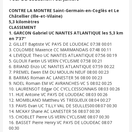
CONTRE LA MONTRE Saint-Germain-en-Coglès et Le
Châtellier (Ille-et-Vilaine)
5,3 kilomètres
CLASSEMENT
1. GARCON Gabriel UC NANTES ATLANTIQUE les 5,3 km
en 7'37''
2. GILLET Baptiste VC PAYS DE LOUDEAC 07:38 00:01
3. COLOMBE Maxence CC MARMANDAIS 07:48 00:11
4. LEVEQUE Theo UC NANTES ATLANTIQUE 07:56 00:19
5. GLOUX Fantin US VERN CYCLISME 07:58 00:21
6. BRIAND Enzo UC NANTES ATLANTIQUE 07:59 00:22
7. PREMEL Ewen EM DU MOULIN NEUF 08:00 00:23
8. BARRAS Romain AC LANESTER 56 08:00 00:23
9. NOEL Romain EM VC AVRANCHES-VC S 08:02 00:25
10. LAURENSOT Edgar OC CYCL.CESSONNAIS 08:03 00:26
11. HUE Antoine VC PAYS DE LOUDEAC 08:03 00:26
12. MOMBLANO Matthieu VS TREGUEUX 08:04 00:27
13. PAVIS Evan UC TILLY VAL DE SEULLES00:08:07 00:30
14. MCKAY Shane AC LANESTER 56 08:07 00:30
15. CHOBLET Pierre US VERN CYCLISME 08:07 00:30
16. BASSET Pierre Henry VC PAYS DE LOUDEAC 08:07
00:30