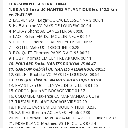
CLASSEMENT GENERAL FINAL
1. BRIAND Enzo UC NANTES ATLANTIQUE les 112,5 km
en 2h43'39''
2. LAURENSOT Edgar OC CYCL.CESSONNAIS 00:04
3. HUE Antoine VC PAYS DE LOUDEAC 00:04
4. MCKAY Shane AC LANESTER 56 00:08
5. LAOT Kelvin EM DU MOULIN NEUF 00:17
6. CHOBLET Pierre US VERN CYCLISME 00:26
7. TROTEL Malo UC BRIOCHINE 00:28
8. BOUQUET Thomas PARISIS A.C. 95 00:31
9. HUBY Thomas EM CENTRE ARMOR 00:44
10. POULARD Sacha NANTES DOULON VS 00:47
11. GARCON Gabriel UC NANTES ATLANTIQUE 00:55
12. GILLET Baptiste VC PAYS DE LOUDEAC 00:56
1
3. LEVEQUE Theo UC NANTES ATLANTIQUE 01:14
14. PAVIS Evan UC TILLY VAL DE SEULLES 01:25
15. CORON Justin VC BOCAGE VIRE 01:37
16. COLOMBE Maxence CC MARMANDAIS 02:18
17. TREMBLE Paul VC BOCAGE VIRE 02:29
18. PREMEL Ewen EM DU MOULIN NEUF 02:30
19. BARRAS Romain AC LANESTER 56 02:30
20. NOEL Romain EM VC AVRANCHES-VC ST J Junior 02:32
21. MOMBLANO Matthieu VS TREGUEUX 02:34