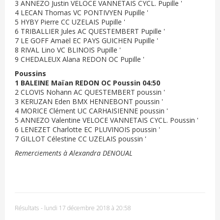
3 ANNEZO Justin VELOCE VANNETAIS CYCL. Pupille '
4 LECAN Thomas VC PONTIVYEN Pupille '
5 HYBY Pierre CC UZELAIS Pupille '
6 TRIBALLIER Jules AC QUESTEMBERT Pupille '
7 LE GOFF Amaël EC PAYS GUICHEN Pupille '
8 RIVAL Lino VC BLINOIS Pupille '
9 CHEDALEUX Alana REDON OC Pupille '
Poussins
1 BALEINE Maïan REDON OC Poussin 04:50
2 CLOVIS Nohann AC QUESTEMBERT poussin '
3 KERUZAN Eden BMX HENNEBONT poussin '
4 MORICE Clément UC CARHAISIENNE poussin '
5 ANNEZO Valentine VELOCE VANNETAIS CYCL. Poussin '
6 LENEZET Charlotte EC PLUVINOIS poussin '
7 GILLOT Célestine CC UZELAIS poussin '
Remerciements à Alexandra DENOUAL
Résultats
-
lundi 17 décembre 2018 à 20:58