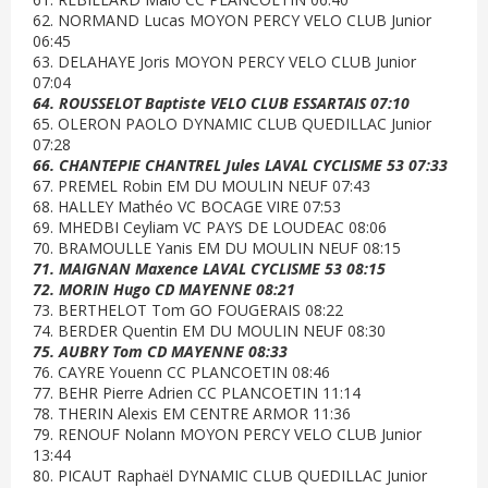
62. NORMAND Lucas MOYON PERCY VELO CLUB Junior
06:45
63. DELAHAYE Joris MOYON PERCY VELO CLUB Junior
07:04
64. ROUSSELOT Baptiste VELO CLUB ESSARTAIS 07:10
65. OLERON PAOLO DYNAMIC CLUB QUEDILLAC Junior
07:28
66. CHANTEPIE CHANTREL Jules LAVAL CYCLISME 53 07:33
67. PREMEL Robin EM DU MOULIN NEUF 07:43
68. HALLEY Mathéo VC BOCAGE VIRE 07:53
69. MHEDBI Ceyliam VC PAYS DE LOUDEAC 08:06
70. BRAMOULLE Yanis EM DU MOULIN NEUF 08:15
71. MAIGNAN Maxence LAVAL CYCLISME 53 08:15
72. MORIN Hugo CD MAYENNE 08:21
73. BERTHELOT Tom GO FOUGERAIS 08:22
74. BERDER Quentin EM DU MOULIN NEUF 08:30
75. AUBRY Tom CD MAYENNE 08:33
76. CAYRE Youenn CC PLANCOETIN 08:46
77. BEHR Pierre Adrien CC PLANCOETIN 11:14
78. THERIN Alexis EM CENTRE ARMOR 11:36
79. RENOUF Nolann MOYON PERCY VELO CLUB Junior
13:44
80. PICAUT Raphaël DYNAMIC CLUB QUEDILLAC Junior