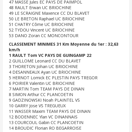
47 MASSE Jules EC PAYS DE PAIMPOL
48 RAULT Erwan UC BRIOCHINE
49 LE SCRAIGNE Maxence CC DU BLAVET
50 LE BRETON Raphael UC BRIOCHINE
51 CHATRY Côme UC BRIOCHINE
52 TYDOU Vincent UC BRIOCHINE
53 DANO Zoran CC MONCONTOUR
CLASSEMENT MINIMES 31 Km Moyenne du 1er : 32,63
km/h
1 RAULT Tom VC PAYS DE GUINGAMP 22
2 GUILLOME Leonard CC DU BLAVET
3 THORETON Johan UC BRIOCHINE
4 DESANNEAUX Ayan UC BRIOCHINE
5 HERNOT Lomick EC PLESTIN PAYS TREGOR
6 POIRIER Valentin UC BRIOCHINE
7 MARTIN Tom TEAM PAYS DE DINAN
8 SIMON Arthur CC PLANCOETIN
9 GADZINOWSKI Noah PLAINTEL VS
10 GARRY Jose VS TREGUEUX
11 WASSER Maxim TEAM PAYS DE DINAN
12 BODENNEC Ylan VC DINANNAIS
13 COURCOUL Gabin CC PLANCOETIN
14 BROUDIC Florian RO BEGARROISE