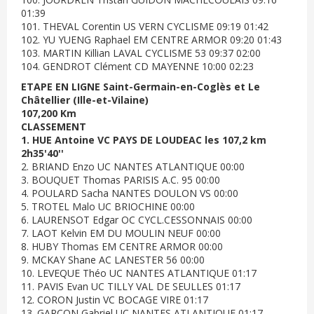
01:39
101. THEVAL Corentin US VERN CYCLISME 09:19 01:42
102. YU YUENG Raphael EM CENTRE ARMOR 09:20 01:43
103. MARTIN Killian LAVAL CYCLISME 53 09:37 02:00
104. GENDROT Clément CD MAYENNE 10:00 02:23
ETAPE EN LIGNE Saint-Germain-en-Coglès et Le
Châtellier (Ille-et-Vilaine)
107,200 Km
CLASSEMENT
1. HUE Antoine VC PAYS DE LOUDEAC les 107,2 km
2h35'40''
2. BRIAND Enzo UC NANTES ATLANTIQUE 00:00
3. BOUQUET Thomas PARISIS A.C. 95 00:00
4. POULARD Sacha NANTES DOULON VS 00:00
5. TROTEL Malo UC BRIOCHINE 00:00
6. LAURENSOT Edgar OC CYCL.CESSONNAIS 00:00
7. LAOT Kelvin EM DU MOULIN NEUF 00:00
8. HUBY Thomas EM CENTRE ARMOR 00:00
9. MCKAY Shane AC LANESTER 56 00:00
10. LEVEQUE Théo UC NANTES ATLANTIQUE 01:17
11. PAVIS Evan UC TILLY VAL DE SEULLES 01:17
12. CORON Justin VC BOCAGE VIRE 01:17
13. GARCON Gabriel UC NANTES ATLANTIQUE 01:17