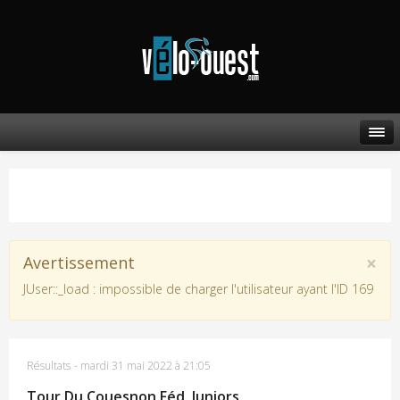
×
Avertissement
JUser::_load : impossible de charger l'utilisateur ayant l'ID 169
Résultats
-
mardi 31 mai 2022 à 21:05
Tour Du Couesnon Féd. Juniors