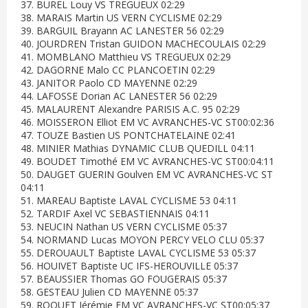
37. BUREL Louy VS TREGUEUX 02:29
38. MARAIS Martin US VERN CYCLISME 02:29
39. BARGUIL Brayann AC LANESTER 56 02:29
40. JOURDREN Tristan GUIDON MACHECOULAIS 02:29
41. MOMBLANO Matthieu VS TREGUEUX 02:29
42. DAGORNE Malo CC PLANCOETIN 02:29
43. JANITOR Paolo CD MAYENNE 02:29
44. LAFOSSE Dorian AC LANESTER 56 02:29
45. MALAURENT Alexandre PARISIS A.C. 95 02:29
46. MOISSERON Elliot EM VC AVRANCHES-VC ST00:02:36
47. TOUZE Bastien US PONTCHATELAINE 02:41
48. MINIER Mathias DYNAMIC CLUB QUEDILL 04:11
49. BOUDET Timothé EM VC AVRANCHES-VC ST00:04:11
50. DAUGET GUERIN Goulven EM VC AVRANCHES-VC ST
04:11
51. MAREAU Baptiste LAVAL CYCLISME 53 04:11
52. TARDIF Axel VC SEBASTIENNAIS 04:11
53. NEUCIN Nathan US VERN CYCLISME 05:37
54. NORMAND Lucas MOYON PERCY VELO CLU 05:37
55. DEROUAULT Baptiste LAVAL CYCLISME 53 05:37
56. HOUIVET Baptiste UC IFS-HEROUVILLE 05:37
57. BEAUSSIER Thomas GO FOUGERAIS 05:37
58. GESTEAU Julien CD MAYENNE 05:37
59. ROQUET Jérémie EM VC AVRANCHES-VC ST00:05:37