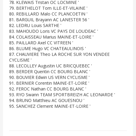
78. KLEWAIS Tristan OC LOCMINE '
79. BERTHELOT Tom ILLE-ET-VILAINE '
80. REBILLARD Malo CC PLANCOETIN '
81. BARGUIL Brayann AC LANESTER 56 '
82. LEDRU Louis SARTHE '
83. MAHOUDO Loris VC PAYS DE LOUDEAC '
84. COLAISSEAU Marius MAINE-ET-LOIRE '
85. PAILLARD Axel CC VITREEN '
86. BLUME Hugo VC CHATEAULINOIS '
87. CHAUVIERE Theo LA ROCHE SUR YON VENDEE
CYCLISME '
88. LECOLLEY Augustin UC BRICQUEBEC '
89. BERDER Quentin CC BOURG BLANC '
90. BOUVIER Edwin US VERN CYCLISME '
91. BERNIER Corentin MAINE-ET-LOIRE '
92. FEROC Nathan CC BOURG BLANC '
93. RYO Swann TEAM SPORTBREIZH AC LEONARDE '
94. BRUNO Matthieu AC GOUESNOU '
95. SANCHEZ Clement MAINE-ET-LOIRE '