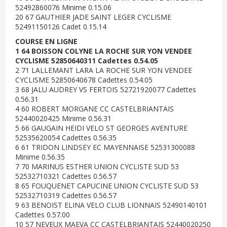
52492860076 Minime 0.15.06
20 67 GAUTHIER JADE SAINT LEGER CYCLISME
52491150126 Cadet 0.15.14
COURSE EN LIGNE
1 64 BOISSON COLYNE LA ROCHE SUR YON VENDEE
CYCLISME 52850640311 Cadettes 0.54.05
2 71 LALLEMANT LARA LA ROCHE SUR YON VENDEE
CYCLISME 52850640678 Cadettes 0.54.05
3 68 JALU AUDREY VS FERTOIS 52721920077 Cadettes
0.56.31
4 60 ROBERT MORGANE CC CASTELBRIANTAIS
52440020425 Minime 0.56.31
5 66 GAUGAIN HEIDI VELO ST GEORGES AVENTURE
52535620054 Cadettes 0.56.35
6 61 TRIDON LINDSEY EC MAYENNAISE 52531300088
Minime 0.56.35
7 70 MARINUS ESTHER UNION CYCLISTE SUD 53
52532710321 Cadettes 0.56.57
8 65 FOUQUENET CAPUCINE UNION CYCLISTE SUD 53
52532710319 Cadettes 0.56.57
9 63 BENOIST ELINA VELO CLUB LIONNAIS 52490140101
Cadettes 0.57.00
10 57 NEVEUX MAEVA CC CASTELBRIANTAIS 52440020250