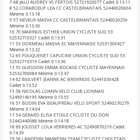
7 68 JALU AUDREY VS FERTOIS 52721920077 Cadet 0.13.11
8 52 CORABOEUF LEA CC CASTELBRIANTAIS 52440020604
Minime 0.13.18
9 57 NEVEUX MAEVA CC CASTELBRIANTAIS 52440020250
Minime 0.13.30
10 70 MARINUS ESTHER UNION CYCLISTE SUD 53
52532710321 Cadet 0.13.31
11 53 DORMEAU MAEVA EC MAYENNAISE 52531300427
Minime 0.13.32
12 65 FOUQUENET CAPUCINE UNION CYCLISTE SUD 53
52532710319 Cadet 0.13.36
13 55 GUESDON EMMA BOCAGE CYCLISTE MAYENNAIS
52532700084 Minime 0.13.47
14 62 BEILVERT JEANNE AC BREVINOIS 52441030428
Cadet 0.13.52
15 58 NICOLAS LOANN VELO CLUB LIONNAIS
52490140195 Minime 0.13.55
16 51 BODIN EVA BEAUPREAU VELO SPORT 52490270279
Minime 0.14.04
17 54 GERARD ELISA ETOILE CYCLISTE DU DON
52442440088 Minime 0.14.18
18 69 JOUSSET LOLA VERRIERES AC 52490870219 Cadet
0.14.39
19 56 LANGEVIN MAIWENN TEAM CYCLISTE CHOLETAIS