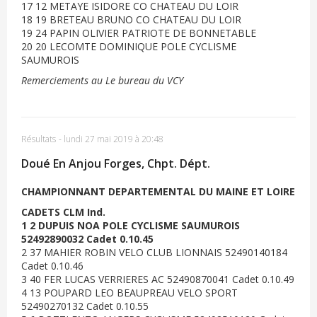
17 12 METAYE ISIDORE CO CHATEAU DU LOIR
18 19 BRETEAU BRUNO CO CHATEAU DU LOIR
19 24 PAPIN OLIVIER PATRIOTE DE BONNETABLE
20 20 LECOMTE DOMINIQUE POLE CYCLISME
SAUMUROIS
Remerciements au Le bureau du VCY
Résultats
-
lundi 27 mai 2019 à 20:48
Doué En Anjou Forges, Chpt. Dépt.
CHAMPIONNANT DEPARTEMENTAL DU MAINE ET LOIRE
CADETS CLM Ind.
1 2 DUPUIS NOA POLE CYCLISME SAUMUROIS
52492890032 Cadet 0.10.45
2 37 MAHIER ROBIN VELO CLUB LIONNAIS 52490140184
Cadet 0.10.46
3 40 FER LUCAS VERRIERES AC 52490870041 Cadet 0.10.49
4 13 POUPARD LEO BEAUPREAU VELO SPORT
52490270132 Cadet 0.10.55