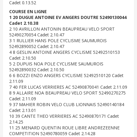
Cadet 0.13.52
COURSE EN LIGNE
1 20 DUGUE ANTOINE EV ANGERS DOUTRE 52490130044
Cadet 2.10.38
2 10 AVRILLON ANTONIN BEAUPREAU VELO SPORT
52490270054 Cadet 2.10.47
3 1 RULLIER HANS POLE CYCLISME SAUMUROIS
52492890052 Cadet 2.10.47
4 8 GESLIN ANTOINE ANGERS CYCLISME 52492510153
Cadet 2.10.50
5 2 DUPUIS NOA POLE CYCLISME SAUMUROIS
52492890032 Cadet 2.10.50
6 6 BOZZI ENZO ANGERS CYCLISME 52492510120 Cadet
2.11.09
7 40 FER LUCAS VERRIERES AC 52490870041 Cadet 2.11.09
8 9 ALLAIRE NOA BEAUPREAU VELO SPORT 52490270275
Cadet 2.11.09
9 37 MAHIER ROBIN VELO CLUB LIONNAIS 52490140184
Cadet 2.13.01
10 39 CANTE THEO VERRIERES AC 52490870171 Cadet
2.14.25
11 25 MENARD QUENTIN ROUE LIBRE ANDREZEENNE
COMPETITION 52490780059 Cadet 2.14.28