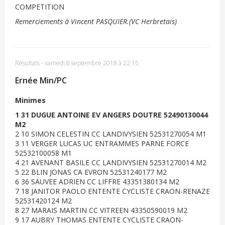
COMPETITION
Remerciements à Vincent PASQUIER.(VC Herbretais)
Résultats
-
samedi 8 septembre 2018 à 22:15
Ernée Min/PC
Minimes
1 31 DUGUE ANTOINE EV ANGERS DOUTRE 52490130044
M2
2 10 SIMON CELESTIN CC LANDIVYSIEN 52531270054 M1
3 11 VERGER LUCAS UC ENTRAMMES PARNE FORCE
52532100058 M1
4 21 AVENANT BASILE CC LANDIVYSIEN 52531270014 M2
5 22 BLIN JONAS CA EVRON 52531240177 M2
6 36 SAUVEE ADRIEN CC LIFFRE 43351380134 M2
7 18 JANITOR PAOLO ENTENTE CYCLISTE CRAON-RENAZE
52531420124 M2
8 27 MARAIS MARTIN CC VITREEN 43350590019 M2
9 17 AUBRY THOMAS ENTENTE CYCLISTE CRAON-