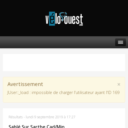
×
Avertissement
JUser::_load : impossible de charger l'utilisateur ayant l'ID 169
Résultats
-
lundi 9 septembre 2019 à 17:27
Sablé Sur Sarthe Cad/Min