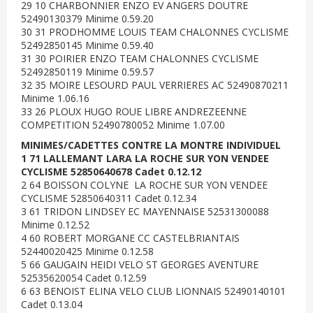
29 10 CHARBONNIER ENZO EV ANGERS DOUTRE
52490130379 Minime 0.59.20
30 31 PRODHOMME LOUIS TEAM CHALONNES CYCLISME
52492850145 Minime 0.59.40
31 30 POIRIER ENZO TEAM CHALONNES CYCLISME
52492850119 Minime 0.59.57
32 35 MOIRE LESOURD PAUL VERRIERES AC 52490870211
Minime 1.06.16
33 26 PLOUX HUGO ROUE LIBRE ANDREZEENNE
COMPETITION 52490780052 Minime 1.07.00
MINIMES/CADETTES CONTRE LA MONTRE INDIVIDUEL
1 71 LALLEMANT LARA LA ROCHE SUR YON VENDEE
CYCLISME 52850640678 Cadet 0.12.12
2 64 BOISSON COLYNE LA ROCHE SUR YON VENDEE
CYCLISME 52850640311 Cadet 0.12.34
3 61 TRIDON LINDSEY EC MAYENNAISE 52531300088
Minime 0.12.52
4 60 ROBERT MORGANE CC CASTELBRIANTAIS
52440020425 Minime 0.12.58
5 66 GAUGAIN HEIDI VELO ST GEORGES AVENTURE
52535620054 Cadet 0.12.59
6 63 BENOIST ELINA VELO CLUB LIONNAIS 52490140101
Cadet 0.13.04