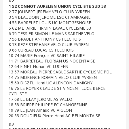
D2
1 52 CONNOT AURELIEN UNION CYCLISTE SUD 53
2 77 JOUBERT JEREMY VELO CLUB YVREEN
3 54 BEAUDOIN JEROME ESC CHAMPAGNE
4 55 BARRELET LOUIS UC MONTGESNOISE
5 62 METAIRIE FIRMIN LAVAL CYCLISME 53
6 70 TESSIER SIMON LE MANS SARTHE VELO
7 56 BRAULT ANTHONY CS FLECHOIS
8 73 REZE STEPHANE VELO CLUB YVREEN
9 66 CUREAU LUCAS CS FLECHOIS
10 74 MARIE François VC SAINT HILAIRE
11 71 BARRETEAU FLORIAN US NOGENTAISE
12 64 FINET Florian VC LUCEEN
13 57 MOREAU PIERRE SABLE SARTHE CYCLISME PDL
14 75 MORENCE ROMAIN VELO CLUB YVREEN
15 60 DISZTL Henri UC ALENCON DAMIGNY
16 76 LE ROYER CLAUDE ST VINCENT LUCE BERCE
CYCLISTE
17 68 LE BLAY JEROME AS VALEO
18 58 BRIERE PHILIPPE EC CHANGEENNE
19 79 LE JEAN Arnaud VC AIGLON
20 53 DOUDIEUX Pierre Henri AC BELMONTAISE
D3