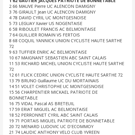
1 62 GAUTIER JACQUES PATRIOTE DE BONNETABLE
2 66 MAUVE Pierre UC ALENCON DAMIGNY
3 76 GIRAULT Jean UC ALENCON DAMIGNY
4 78 DAVID CYRIL UC MONTGESNOISE
5 73 LEGUAY Xavier US NOGENTAISE
6 58 RIBOULET FRANCIS AC BELMONTAISE
7 64 GUILLIER ROMAIN VS FERTOIS
8 68 COQUIL YANNICK UNION CYCLISTE HAUTE SARTHE
72
9 63 TUFFIER ENRIC AC BELMONTAISE
10 67 MAIGNANT SEBASTIEN ABC SAINT CALAIS
11 53 RICHARD MICHEL UNION CYCLISTE HAUTE SARTHE
72
12 61 FLICK CEDRIC UNION CYCLISTE HAUTE SARTHE 72
13 79 BRUNO Guillaume UC DU MORTAINAIS
14 51 VOLET CHRISTOPHE UC MONTGESNOISE
15 56 CHARPENTIER MICKAEL PATRIOTE DE
BONNETABLE
16 75 VIDAL Pascal AS BRETEUIL
17 59 ERIAT MIGUEL AC BELMONTAISE
18 52 PERRONNET CYRIL ABC SAINT CALAIS
19 71 PORTAIS MIGUEL PATRIOTE DE BONNETABLE
20 72 MENARD LUDOVIC UC D'ECOMMOY
21 74 LAUDIC ANTHONY VELO CLUB YVREEN