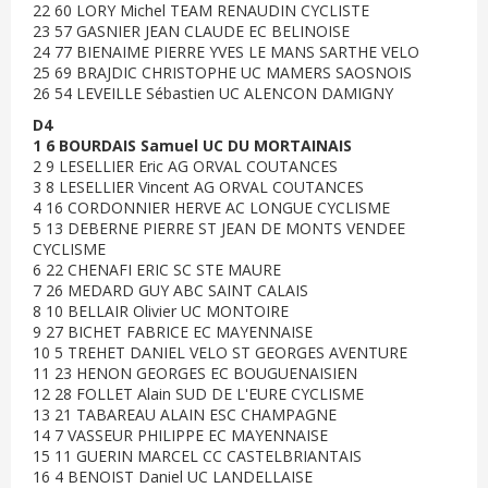
22 60 LORY Michel TEAM RENAUDIN CYCLISTE
23 57 GASNIER JEAN CLAUDE EC BELINOISE
24 77 BIENAIME PIERRE YVES LE MANS SARTHE VELO
25 69 BRAJDIC CHRISTOPHE UC MAMERS SAOSNOIS
26 54 LEVEILLE Sébastien UC ALENCON DAMIGNY
D4
1 6 BOURDAIS Samuel UC DU MORTAINAIS
2 9 LESELLIER Eric AG ORVAL COUTANCES
3 8 LESELLIER Vincent AG ORVAL COUTANCES
4 16 CORDONNIER HERVE AC LONGUE CYCLISME
5 13 DEBERNE PIERRE ST JEAN DE MONTS VENDEE
CYCLISME
6 22 CHENAFI ERIC SC STE MAURE
7 26 MEDARD GUY ABC SAINT CALAIS
8 10 BELLAIR Olivier UC MONTOIRE
9 27 BICHET FABRICE EC MAYENNAISE
10 5 TREHET DANIEL VELO ST GEORGES AVENTURE
11 23 HENON GEORGES EC BOUGUENAISIEN
12 28 FOLLET Alain SUD DE L'EURE CYCLISME
13 21 TABAREAU ALAIN ESC CHAMPAGNE
14 7 VASSEUR PHILIPPE EC MAYENNAISE
15 11 GUERIN MARCEL CC CASTELBRIANTAIS
16 4 BENOIST Daniel UC LANDELLAISE