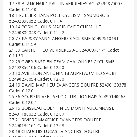
17 38 BLANCHARD PAULIN VERRIERES AC 52490870007
Cadet 0.11.48
18 1 RULLIER HANS POLE CYCLISME SAUMUROIS
52492890052 Cadet 0.11.41
19 14 POSNIC LOUIS MARIE CV DE CHEMILLE
52490300048 Cadet 0.11.52
20 7 CRAPSKY YANN ANGERS CYCLISME 52492510131
Cadet 0.11.59
21 39 CANTE THEO VERRIERES AC 52490870171 Cadet
0.11.59
22 29 OGER BASTIEN TEAM CHALONNES CYCLISME
52492850106 Cadet 0.12.00
23 10 AVRILLON ANTONIN BEAUPREAU VELO SPORT
52490270054 Cadet 0.12.00
24 19 DAVID MATHIEU EV ANGERS DOUTRE 52490130378
Cadet 0.12.01
25 36 GOUSSIN AXEL VELO CLUB LIONNAIS 52490140068
Cadet 0.12.07
26 15 BOISSEAU QUENTIN EC MONTFAUCONNAISE
52491180032 Cadet 0.12.07
27 21 RIVIERE MAXENCE EV ANGERS DOUTRE
52490130161 Cadet 0.12.08
28 18 CHAUCHIS LUCAS EV ANGERS DOUTRE