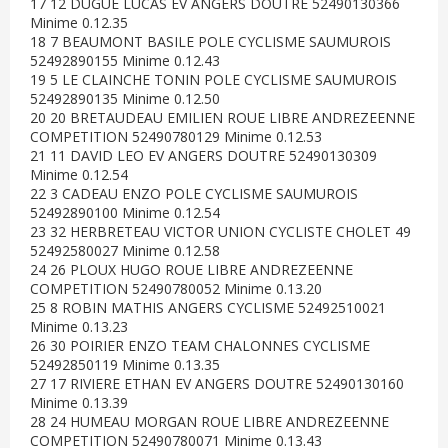
17 12 DUGUE LUCAS EV ANGERS DOUTRE 52490130366
Minime 0.12.35
18 7 BEAUMONT BASILE POLE CYCLISME SAUMUROIS
52492890155 Minime 0.12.43
19 5 LE CLAINCHE TONIN POLE CYCLISME SAUMUROIS
52492890135 Minime 0.12.50
20 20 BRETAUDEAU EMILIEN ROUE LIBRE ANDREZEENNE
COMPETITION 52490780129 Minime 0.12.53
21 11 DAVID LEO EV ANGERS DOUTRE 52490130309
Minime 0.12.54
22 3 CADEAU ENZO POLE CYCLISME SAUMUROIS
52492890100 Minime 0.12.54
23 32 HERBRETEAU VICTOR UNION CYCLISTE CHOLET 49
52492580027 Minime 0.12.58
24 26 PLOUX HUGO ROUE LIBRE ANDREZEENNE
COMPETITION 52490780052 Minime 0.13.20
25 8 ROBIN MATHIS ANGERS CYCLISME 52492510021
Minime 0.13.23
26 30 POIRIER ENZO TEAM CHALONNES CYCLISME
52492850119 Minime 0.13.35
27 17 RIVIERE ETHAN EV ANGERS DOUTRE 52490130160
Minime 0.13.39
28 24 HUMEAU MORGAN ROUE LIBRE ANDREZEENNE
COMPETITION 52490780071 Minime 0.13.43