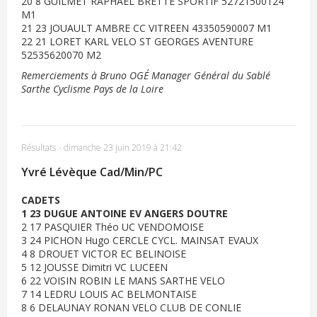
20 8 GUILMET RAPHAEL BRETTE SPORTIF 52721500124
M1
21 23 JOUAULT AMBRE CC VITREEN 43350590007 M1
22 21 LORET KARL VELO ST GEORGES AVENTURE
52535620070 M2
Remerciements à Bruno OGÉ Manager Général du Sablé
Sarthe Cyclisme Pays de la Loire
Résultats
-
dimanche 23 juin 2019 à 21:42
Yvré Lévèque Cad/Min/PC
CADETS
1 23 DUGUE ANTOINE EV ANGERS DOUTRE
2 17 PASQUIER Théo UC VENDOMOISE
3 24 PICHON Hugo CERCLE CYCL. MAINSAT EVAUX
4 8 DROUET VICTOR EC BELINOISE
5 12 JOUSSE Dimitri VC LUCEEN
6 22 VOISIN ROBIN LE MANS SARTHE VELO
7 14 LEDRU LOUIS AC BELMONTAISE
8 6 DELAUNAY RONAN VELO CLUB DE CONLIE