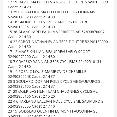
12 19 DAVID MATHIEU EV ANGERS DOUTRE 52490130378
Cadet 2.14.28
13 35 CHEVALLIER MATTEO VELO CLUB LIONNAIS
52490140023 Cadet 2.14.30
14 16 BRUNET CELESTIN EV ANGERS DOUTRE
52490130361 Cadet 2.14.30
15 38 BLANCHARD PAULIN VERRIERES AC 52490870007
Cadet 2.14.30
16 22 SABOT NATHAN EV ANGERS DOUTRE 52490130090
Cadet 2.14.30
17 12 MACE KYLLIAN BEAUPREAU VELO SPORT
52490270200 Cadet 2.14.30
18 7 CRAPSKY YANN ANGERS CYCLISME 52492510131
Cadet 2.14.30
19 14 POSNIC LOUIS MARIE CV DE CHEMILLE
52490300048 Cadet 2.14.37
20 3 SOULARD DORIAN POLE CYCLISME SAUMUROIS
52492890105 Cadet 2.14.37
21 29 OGER BASTIEN TEAM CHALONNES CYCLISME
52492850106 Cadet 2.15.20
22 4 CHARLAND LAELIAN POLE CYCLISME SAUMUROIS
52492890055 Cadet 2.17.10
23 15 BOISSEAU QUENTIN EC MONTFAUCONNAISE
52491180032 Cadet 2.18.17