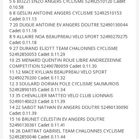
5 6 BOZZI ENZO ANGERS CYCLISME 52492510120 Cadet
0.10.58
6 8 GESLIN ANTOINE ANGERS CYCLISME 52492510153
Cadet 0.11.13
7 20 DUGUE ANTOINE EV ANGERS DOUTRE 52490130044
Cadet 0.11.18
8 9 ALLAIRE NOA BEAUPREAU VELO SPORT 52490270275
Cadet 0.11.18
9 27 DURAND ELIOTT TEAM CHALONNES CYCLISME
52492850053 Cadet 0.11.29
10 25 MENARD QUENTIN ROUE LIBRE ANDREZEENNE
COMPETITION 52490780059 Cadet 0.11.30
11 12 MACE KYLLIAN BEAUPREAU VELO SPORT
52490270200 Cadet 0.11.32
12 3 SOULARD DORIAN POLE CYCLISME SAUMUROIS
52492890105 Cadet 0.11.34
13 35 CHEVALLIER MATTEO VELO CLUB LIONNAIS
52490140023 Cadet 0.11.39
14 22 SABOT NATHAN EV ANGERS DOUTRE 52490130090
Cadet 0.11.39
15 16 BRUNET CELESTIN EV ANGERS DOUTRE
52490130361 Cadet 0.11.41
16 26 DARTRAT GABRIEL TEAM CHALONNES CYCLISME
52492850046 Cadet 0.11.44