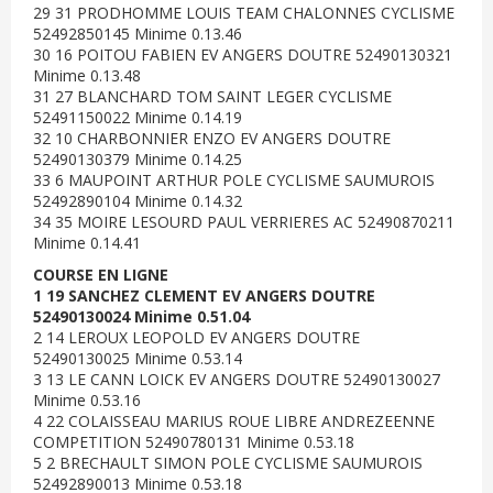
29 31 PRODHOMME LOUIS TEAM CHALONNES CYCLISME
52492850145 Minime 0.13.46
30 16 POITOU FABIEN EV ANGERS DOUTRE 52490130321
Minime 0.13.48
31 27 BLANCHARD TOM SAINT LEGER CYCLISME
52491150022 Minime 0.14.19
32 10 CHARBONNIER ENZO EV ANGERS DOUTRE
52490130379 Minime 0.14.25
33 6 MAUPOINT ARTHUR POLE CYCLISME SAUMUROIS
52492890104 Minime 0.14.32
34 35 MOIRE LESOURD PAUL VERRIERES AC 52490870211
Minime 0.14.41
COURSE EN LIGNE
1 19 SANCHEZ CLEMENT EV ANGERS DOUTRE
52490130024 Minime 0.51.04
2 14 LEROUX LEOPOLD EV ANGERS DOUTRE
52490130025 Minime 0.53.14
3 13 LE CANN LOICK EV ANGERS DOUTRE 52490130027
Minime 0.53.16
4 22 COLAISSEAU MARIUS ROUE LIBRE ANDREZEENNE
COMPETITION 52490780131 Minime 0.53.18
5 2 BRECHAULT SIMON POLE CYCLISME SAUMUROIS
52492890013 Minime 0.53.18