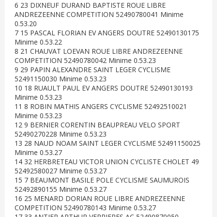
6 23 DIXNEUF DURAND BAPTISTE ROUE LIBRE
ANDREZEENNE COMPETITION 52490780041 Minime
0.53.20
7 15 PASCAL FLORIAN EV ANGERS DOUTRE 52490130175
Minime 0.53.22
8 21 CHAUVAT LOEVAN ROUE LIBRE ANDREZEENNE
COMPETITION 52490780042 Minime 0.53.23
9 29 PAPIN ALEXANDRE SAINT LEGER CYCLISME
52491150030 Minime 0.53.23
10 18 RUAULT PAUL EV ANGERS DOUTRE 52490130193
Minime 0.53.23
11 8 ROBIN MATHIS ANGERS CYCLISME 52492510021
Minime 0.53.23
12 9 BERNIER CORENTIN BEAUPREAU VELO SPORT
52490270228 Minime 0.53.23
13 28 NAUD NOAM SAINT LEGER CYCLISME 52491150025
Minime 0.53.27
14 32 HERBRETEAU VICTOR UNION CYCLISTE CHOLET 49
52492580027 Minime 0.53.27
15 7 BEAUMONT BASILE POLE CYCLISME SAUMUROIS
52492890155 Minime 0.53.27
16 25 MENARD DORIAN ROUE LIBRE ANDREZEENNE
COMPETITION 52490780143 Minime 0.53.27
17 33 ANTIER ARTHUR VERRIERES AC 52490870050