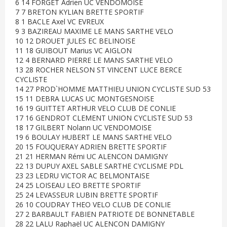
6 14 FORGET Adrien UC VENDOMOISE
7 7 BRETON KYLIAN BRETTE SPORTIF
8 1 BACLE Axel VC EVREUX
9 3 BAZIREAU MAXIME LE MANS SARTHE VELO
10 12 DROUET JULES EC BELINOISE
11 18 GUIBOUT Marius VC AIGLON
12 4 BERNARD PIERRE LE MANS SARTHE VELO
13 28 ROCHER NELSON ST VINCENT LUCE BERCE
CYCLISTE
14 27 PROD`HOMME MATTHIEU UNION CYCLISTE SUD 53
15 11 DEBRA LUCAS UC MONTGESNOISE
16 19 GUITTET ARTHUR VELO CLUB DE CONLIE
17 16 GENDROT CLEMENT UNION CYCLISTE SUD 53
18 17 GILBERT Nolann UC VENDOMOISE
19 6 BOULAY HUBERT LE MANS SARTHE VELO
20 15 FOUQUERAY ADRIEN BRETTE SPORTIF
21 21 HERMAN Rémi UC ALENCON DAMIGNY
22 13 DUPUY AXEL SABLE SARTHE CYCLISME PDL
23 23 LEDRU VICTOR AC BELMONTAISE
24 25 LOISEAU LEO BRETTE SPORTIF
25 24 LEVASSEUR LUBIN BRETTE SPORTIF
26 10 COUDRAY THEO VELO CLUB DE CONLIE
27 2 BARBAULT FABIEN PATRIOTE DE BONNETABLE
28 22 LALU Raphaël UC ALENCON DAMIGNY