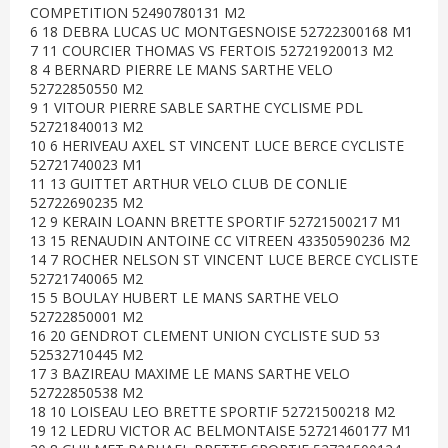
COMPETITION 52490780131 M2
6 18 DEBRA LUCAS UC MONTGESNOISE 52722300168 M1
7 11 COURCIER THOMAS VS FERTOIS 52721920013 M2
8 4 BERNARD PIERRE LE MANS SARTHE VELO
52722850550 M2
9 1 VITOUR PIERRE SABLE SARTHE CYCLISME PDL
52721840013 M2
10 6 HERIVEAU AXEL ST VINCENT LUCE BERCE CYCLISTE
52721740023 M1
11 13 GUITTET ARTHUR VELO CLUB DE CONLIE
52722690235 M2
12 9 KERAIN LOANN BRETTE SPORTIF 52721500217 M1
13 15 RENAUDIN ANTOINE CC VITREEN 43350590236 M2
14 7 ROCHER NELSON ST VINCENT LUCE BERCE CYCLISTE
52721740065 M2
15 5 BOULAY HUBERT LE MANS SARTHE VELO
52722850001 M2
16 20 GENDROT CLEMENT UNION CYCLISTE SUD 53
52532710445 M2
17 3 BAZIREAU MAXIME LE MANS SARTHE VELO
52722850538 M2
18 10 LOISEAU LEO BRETTE SPORTIF 52721500218 M2
19 12 LEDRU VICTOR AC BELMONTAISE 52721460177 M1