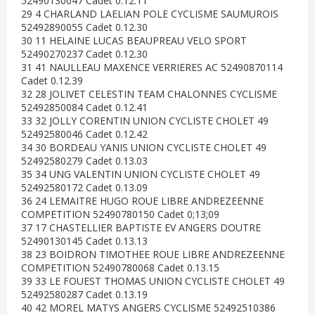
52490130047 Cadet 0.12.11
29 4 CHARLAND LAELIAN POLE CYCLISME SAUMUROIS
52492890055 Cadet 0.12.30
30 11 HELAINE LUCAS BEAUPREAU VELO SPORT
52490270237 Cadet 0.12.30
31 41 NAULLEAU MAXENCE VERRIERES AC 52490870114
Cadet 0.12.39
32 28 JOLIVET CELESTIN TEAM CHALONNES CYCLISME
52492850084 Cadet 0.12.41
33 32 JOLLY CORENTIN UNION CYCLISTE CHOLET 49
52492580046 Cadet 0.12.42
34 30 BORDEAU YANIS UNION CYCLISTE CHOLET 49
52492580279 Cadet 0.13.03
35 34 UNG VALENTIN UNION CYCLISTE CHOLET 49
52492580172 Cadet 0.13.09
36 24 LEMAITRE HUGO ROUE LIBRE ANDREZEENNE
COMPETITION 52490780150 Cadet 0;13;09
37 17 CHASTELLIER BAPTISTE EV ANGERS DOUTRE
52490130145 Cadet 0.13.13
38 23 BOIDRON TIMOTHEE ROUE LIBRE ANDREZEENNE
COMPETITION 52490780068 Cadet 0.13.15
39 33 LE FOUEST THOMAS UNION CYCLISTE CHOLET 49
52492580287 Cadet 0.13.19
40 42 MOREL MATYS ANGERS CYCLISME 52492510386