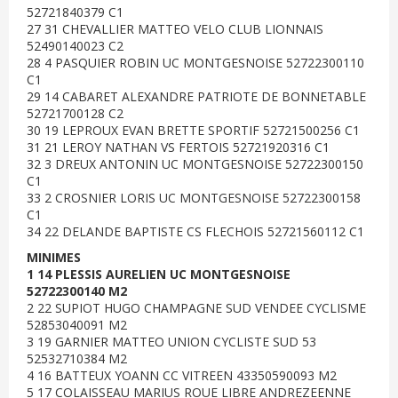
52721840379 C1
27 31 CHEVALLIER MATTEO VELO CLUB LIONNAIS
52490140023 C2
28 4 PASQUIER ROBIN UC MONTGESNOISE 52722300110
C1
29 14 CABARET ALEXANDRE PATRIOTE DE BONNETABLE
52721700128 C2
30 19 LEPROUX EVAN BRETTE SPORTIF 52721500256 C1
31 21 LEROY NATHAN VS FERTOIS 52721920316 C1
32 3 DREUX ANTONIN UC MONTGESNOISE 52722300150
C1
33 2 CROSNIER LORIS UC MONTGESNOISE 52722300158
C1
34 22 DELANDE BAPTISTE CS FLECHOIS 52721560112 C1
MINIMES
1 14 PLESSIS AURELIEN UC MONTGESNOISE
52722300140 M2
2 22 SUPIOT HUGO CHAMPAGNE SUD VENDEE CYCLISME
52853040091 M2
3 19 GARNIER MATTEO UNION CYCLISTE SUD 53
52532710384 M2
4 16 BATTEUX YOANN CC VITREEN 43350590093 M2
5 17 COLAISSEAU MARIUS ROUE LIBRE ANDREZEENNE