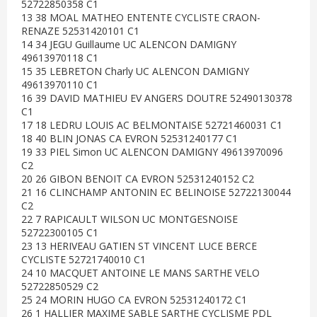
52722850358 C1
13 38 MOAL MATHEO ENTENTE CYCLISTE CRAON-
RENAZE 52531420101 C1
14 34 JEGU Guillaume UC ALENCON DAMIGNY
49613970118 C1
15 35 LEBRETON Charly UC ALENCON DAMIGNY
49613970110 C1
16 39 DAVID MATHIEU EV ANGERS DOUTRE 52490130378
C1
17 18 LEDRU LOUIS AC BELMONTAISE 52721460031 C1
18 40 BLIN JONAS CA EVRON 52531240177 C1
19 33 PIEL Simon UC ALENCON DAMIGNY 49613970096
C2
20 26 GIBON BENOIT CA EVRON 52531240152 C2
21 16 CLINCHAMP ANTONIN EC BELINOISE 52722130044
C2
22 7 RAPICAULT WILSON UC MONTGESNOISE
52722300105 C1
23 13 HERIVEAU GATIEN ST VINCENT LUCE BERCE
CYCLISTE 52721740010 C1
24 10 MACQUET ANTOINE LE MANS SARTHE VELO
52722850529 C2
25 24 MORIN HUGO CA EVRON 52531240172 C1
26 1 HALLIER MAXIME SABLE SARTHE CYCLISME PDL