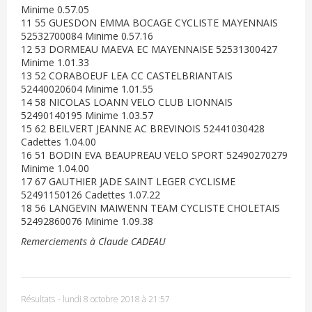
Minime 0.57.05
11 55 GUESDON EMMA BOCAGE CYCLISTE MAYENNAIS
52532700084 Minime 0.57.16
12 53 DORMEAU MAEVA EC MAYENNAISE 52531300427
Minime 1.01.33
13 52 CORABOEUF LEA CC CASTELBRIANTAIS
52440020604 Minime 1.01.55
14 58 NICOLAS LOANN VELO CLUB LIONNAIS
52490140195 Minime 1.03.57
15 62 BEILVERT JEANNE AC BREVINOIS 52441030428
Cadettes 1.04.00
16 51 BODIN EVA BEAUPREAU VELO SPORT 52490270279
Minime 1.04.00
17 67 GAUTHIER JADE SAINT LEGER CYCLISME
52491150126 Cadettes 1.07.22
18 56 LANGEVIN MAIWENN TEAM CYCLISTE CHOLETAIS
52492860076 Minime 1.09.38
Remerciements à Claude CADEAU
Résultats
-
lundi 8 octobre 2018 à 21:57