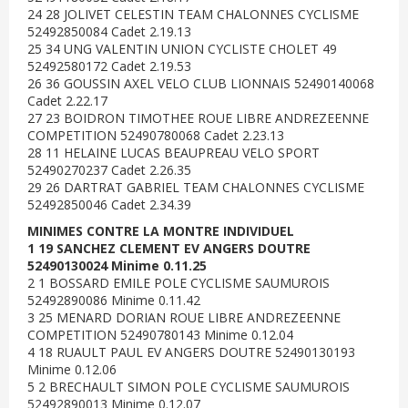
24 28 JOLIVET CELESTIN TEAM CHALONNES CYCLISME
52492850084 Cadet 2.19.13
25 34 UNG VALENTIN UNION CYCLISTE CHOLET 49
52492580172 Cadet 2.19.53
26 36 GOUSSIN AXEL VELO CLUB LIONNAIS 52490140068
Cadet 2.22.17
27 23 BOIDRON TIMOTHEE ROUE LIBRE ANDREZEENNE
COMPETITION 52490780068 Cadet 2.23.13
28 11 HELAINE LUCAS BEAUPREAU VELO SPORT
52490270237 Cadet 2.26.35
29 26 DARTRAT GABRIEL TEAM CHALONNES CYCLISME
52492850046 Cadet 2.34.39
MINIMES CONTRE LA MONTRE INDIVIDUEL
1 19 SANCHEZ CLEMENT EV ANGERS DOUTRE
52490130024 Minime 0.11.25
2 1 BOSSARD EMILE POLE CYCLISME SAUMUROIS
52492890086 Minime 0.11.42
3 25 MENARD DORIAN ROUE LIBRE ANDREZEENNE
COMPETITION 52490780143 Minime 0.12.04
4 18 RUAULT PAUL EV ANGERS DOUTRE 52490130193
Minime 0.12.06
5 2 BRECHAULT SIMON POLE CYCLISME SAUMUROIS
52492890013 Minime 0.12.07