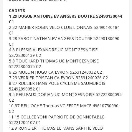
CADETS
1 29 DUGUE ANTOINE EV ANGERS DOUTRE 52490130044
C1
2 32 MAHIER ROBIN VELO CLUB LIONNAIS 52490140184
C1
3 28 SABOT NATHAN EV ANGERS DOUTRE 52490130090
C1
4 6 PLESSIS ALEXANDRE UC MONTGESNOISE
52722300139 C2
5 8 TOUCHARD THOMAS UC MONTGESNOISE
52722300075 C2
6 25 MULON HUGO CA EVRON 52531240032 C2
7 23 VERRIER TRISTAN CA EVRON 52531240026 C2
8 27 RULLIER HANS POLE CYCLISME SAUMUROIS
52492890052 C1
9 5 PERLEAUX DORIAN UC MONTGESNOISE 52722300095
C2
10 37 BELLOCHE Thomas VC FERTE MACE 49610750090
C2
11 15 COLLEE YONI PATRIOTE DE BONNETABLE
52721700107 C1
12 9 RONGIER THOMAS LE MANS SARTHE VELO