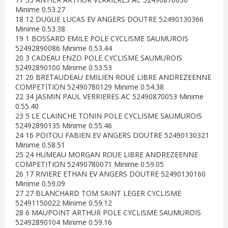
Minime 0.53.27
18 12 DUGUE LUCAS EV ANGERS DOUTRE 52490130366
Minime 0.53.38
19 1 BOSSARD EMILE POLE CYCLISME SAUMUROIS
52492890086 Minime 0.53.44
20 3 CADEAU ENZO POLE CYCLISME SAUMUROIS
52492890100 Minime 0.53.53
21 20 BRETAUDEAU EMILIEN ROUE LIBRE ANDREZEENNE
COMPETITION 52490780129 Minime 0.54.38
22 34 JASMIN PAUL VERRIERES AC 52490870053 Minime
0.55.40
23 5 LE CLAINCHE TONIN POLE CYCLISME SAUMUROIS
52492890135 Minime 0.55.46
24 16 POITOU FABIEN EV ANGERS DOUTRE 52490130321
Minime 0.58.51
25 24 HUMEAU MORGAN ROUE LIBRE ANDREZEENNE
COMPETITION 52490780071 Minime 0.59.05
26 17 RIVIERE ETHAN EV ANGERS DOUTRE 52490130160
Minime 0.59.09
27 27 BLANCHARD TOM SAINT LEGER CYCLISME
52491150022 Minime 0.59.12
28 6 MAUPOINT ARTHUR POLE CYCLISME SAUMUROIS
52492890104 Minime 0.59.16