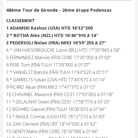
48ème Tour de Gironde - 2ème étape Podensac
CLASSEMENT
1 ADAMSKI Kashus (USA) HTD 16'32''300
2 * BOTHA Alex (NZL) HTD 16'46''910 à 14''
3 PEDERSOLI Nolan (FRA) MIX3 16'59''250 à 27''
4 * VAN HAESEBROUCKE Lasse (BEL) HTD 17'30''940 à 58''
5 FERNANDEZ Manolo (FRA) CD85 17'35''050 à 01'03''
6 PERE Tom (FRA) TULH 17'39''800 à 01'07''
7 * VANAELST Batiste (FRA) TULH 17'43''620 à 01'11''
8 * GARRELTS Sylvan (USA) HTD 17'46''670 à 01'14''
9 PICARD Alban (FRA) MIX2 17'47''370 à 01'15''
10 CHAVANEL Maxence (FRA) CD31 17'50''050 à 01'18''
11 * DELAUNAY Owen (FRA) CD31 17'58''770 à 01'26''
12 RICHARD Gabriel (FRA) TULH 18'06''610 à 01'34''
13 * NAGLE Cormac (USA) HTD 18'12''210 à 01'40''
14 ZAIA Clement (FRA) URT 18'14''030 à 01'42''
15 GENTY Mahe (FRA) CD85 18'16''090 à 01'44''