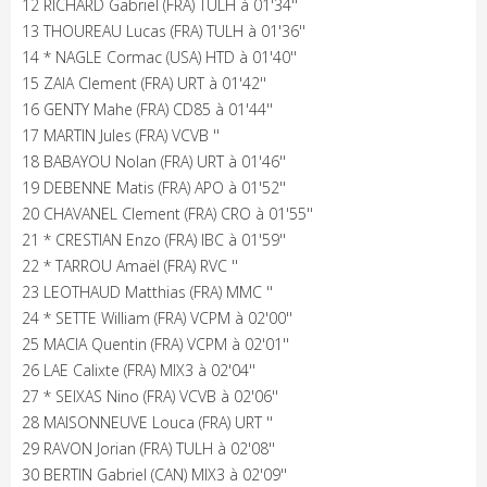
12 RICHARD Gabriel (FRA) TULH à 01'34''
13 THOUREAU Lucas (FRA) TULH à 01'36''
14 * NAGLE Cormac (USA) HTD à 01'40''
15 ZAIA Clement (FRA) URT à 01'42''
16 GENTY Mahe (FRA) CD85 à 01'44''
17 MARTIN Jules (FRA) VCVB ''
18 BABAYOU Nolan (FRA) URT à 01'46''
19 DEBENNE Matis (FRA) APO à 01'52''
20 CHAVANEL Clement (FRA) CRO à 01'55''
21 * CRESTIAN Enzo (FRA) IBC à 01'59''
22 * TARROU Amaël (FRA) RVC ''
23 LEOTHAUD Matthias (FRA) MMC ''
24 * SETTE William (FRA) VCPM à 02'00''
25 MACIA Quentin (FRA) VCPM à 02'01''
26 LAE Calixte (FRA) MIX3 à 02'04''
27 * SEIXAS Nino (FRA) VCVB à 02'06''
28 MAISONNEUVE Louca (FRA) URT ''
29 RAVON Jorian (FRA) TULH à 02'08''
30 BERTIN Gabriel (CAN) MIX3 à 02'09''