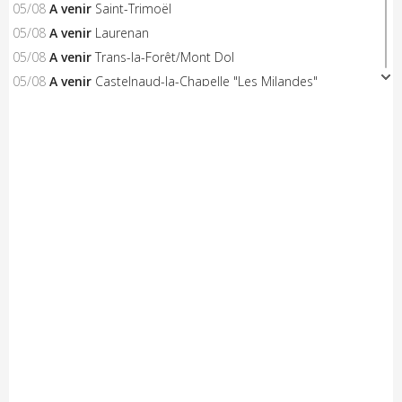
05/08
A venir
Saint-Trimoël
05/08
A venir
Laurenan
05/08
A venir
Trans-la-Forêt/Mont Dol
05/08
A venir
Castelnaud-la-Chapelle "Les Milandes"
05/08
A venir
Montpinchon "La Saint-Laurent"
05/08
A venir
Le Pertre
05/08
Résultats
Availles Limouzine (Elite + U19)
04/08
Résultats
Aixe-sur-Vienne (Elite-Open-Access)
04/08
A venir
Châteaubriant "Souvenir D.Pasgrimaud"
03/08
Résultats
Salies-de-Béarn (Open-Access)
03/08
Résultats
Sévignacq-Thèze (Open-Access)
03/08
A venir
Beauvoir-sur-Mer "Chemin de la Chèvre"
03/08
A venir
Notre-Dame-de-Monts (Critérium)
03/08
Résultats
Kreiz Breizh Elites (Etape 4)
03/08
Résultats
Challenge Mayennais (Manche 3)
03/08
A venir
24 Heures Vélo
03/08
Résultats
Lorient (Elite-Open)