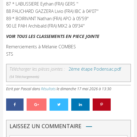
87 * LABUSSIERE Eythan (FRA) GERS ''
88 PAUCHARD GAZZERA Livio (FRA) IBC à 04'07''
89 * BOIRIVANT Nathan (FRA) APO à 05'59''
90 LE PAIH Archibald (FRA) MIX2 à 09'34''
VOIR TOUS LES CLASSEMENTS EN PIECE JOINTE
Remerciements à Mélanie COMBES
STS
Télécharger les pièces jointes :
2ème étape Podensac.pdf
(54 Téléchargements)
Ecrit par Pascal
dans
Résultats
le
dimanche 17 mai 2026 à 13:30
LAISSEZ UN COMMENTAIRE