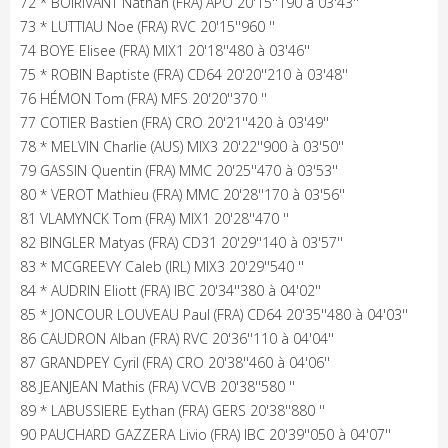
72 * BOIRIVANT Nathan (FRA) APO 20'15''190 à 03'43''
73 * LUTTIAU Noe (FRA) RVC 20'15''960 ''
74 BOYE Elisee (FRA) MIX1 20'18''480 à 03'46''
75 * ROBIN Baptiste (FRA) CD64 20'20''210 à 03'48''
76 HÉMON Tom (FRA) MFS 20'20''370 ''
77 COTIER Bastien (FRA) CRO 20'21''420 à 03'49''
78 * MELVIN Charlie (AUS) MIX3 20'22''900 à 03'50''
79 GASSIN Quentin (FRA) MMC 20'25''470 à 03'53''
80 * VEROT Mathieu (FRA) MMC 20'28''170 à 03'56''
81 VLAMYNCK Tom (FRA) MIX1 20'28''470 ''
82 BINGLER Matyas (FRA) CD31 20'29''140 à 03'57''
83 * MCGREEVY Caleb (IRL) MIX3 20'29''540 ''
84 * AUDRIN Eliott (FRA) IBC 20'34''380 à 04'02''
85 * JONCOUR LOUVEAU Paul (FRA) CD64 20'35''480 à 04'03''
86 CAUDRON Alban (FRA) RVC 20'36''110 à 04'04''
87 GRANDPEY Cyril (FRA) CRO 20'38''460 à 04'06''
88 JEANJEAN Mathis (FRA) VCVB 20'38''580 ''
89 * LABUSSIERE Eythan (FRA) GERS 20'38''880 ''
90 PAUCHARD GAZZERA Livio (FRA) IBC 20'39''050 à 04'07''