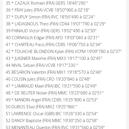
35 * CAZAUX Romain (FRA) GERS 18'46''290 ''
36 * FRAY Jules (FRA) VCVB 18'50''960 à 02'18''
37 * DUPUY Simon (FRA) RVC 18'56''490 à 02'24''
38 * LADAGNOUS Theo (FRA) CD64 19'01''790 à 02'29''
39 PAINAUD Victor (FRA) GERS 19'02''490 à 02'30''
40 CORNAGLIA Edgar (FRA) APO 19'03''040 à 02'31''
41 * CHARTEAU Paco (FRA) CD85 19'06''750 à 02'34''
42 * TOUACHE BLONDON Kylan (FRA) VCPM 19'09''780 à 02'37''
43 * JUIGNIER Maxime (FRA) MIX3 19'17''100 à 02'45''
44 NIVAL Seban (FRA) VCVB 19'17''230 ''
45 BESARION Valentin (FRA) MIX1 19'18''570 à 02'46''
46 COUSIN Jules (FRA) CRO 19'20''840 à 02'48''
47 * LAMIRAUD Mael (FRA) IBC 19'21''590 à 02'49''
48 * DE REUTER Nolan (FRA) MMC 19'23''690 à 02'51''
49 * MANDIN Angel (FRA) CD85 19'25''890 à 02'53''
50 DUBOS Eliaz (FRA) MIX2 19'25''960 ''
51 LAWRENCE Oscar (GBR) IBC 19'26''330 à 02'54''
52 DANOY Baptiste (FRA) MMC 19'30''250 à 02'58''
53 MENANTEAU Quentin (FRA) RVC 19'31''560 à 02'59''