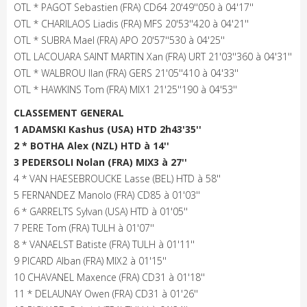
OTL * PAGOT Sebastien (FRA) CD64 20'49''050 à 04'17''
OTL * CHARILAOS Liadis (FRA) MFS 20'53''420 à 04'21''
OTL * SUBRA Mael (FRA) APO 20'57''530 à 04'25''
OTL LACOUARA SAINT MARTIN Xan (FRA) URT 21'03''360 à 04'31''
OTL * WALBROU Ilan (FRA) GERS 21'05''410 à 04'33''
OTL * HAWKINS Tom (FRA) MIX1 21'25''190 à 04'53''
CLASSEMENT GENERAL
1 ADAMSKI Kashus (USA) HTD 2h43'35''
2 * BOTHA Alex (NZL) HTD à 14''
3 PEDERSOLI Nolan (FRA) MIX3 à 27''
4 * VAN HAESEBROUCKE Lasse (BEL) HTD à 58''
5 FERNANDEZ Manolo (FRA) CD85 à 01'03''
6 * GARRELTS Sylvan (USA) HTD à 01'05''
7 PERE Tom (FRA) TULH à 01'07''
8 * VANAELST Batiste (FRA) TULH à 01'11''
9 PICARD Alban (FRA) MIX2 à 01'15''
10 CHAVANEL Maxence (FRA) CD31 à 01'18''
11 * DELAUNAY Owen (FRA) CD31 à 01'26''