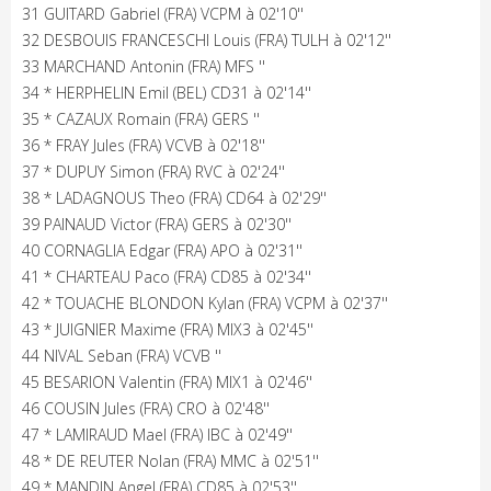
31 GUITARD Gabriel (FRA) VCPM à 02'10''
32 DESBOUIS FRANCESCHI Louis (FRA) TULH à 02'12''
33 MARCHAND Antonin (FRA) MFS ''
34 * HERPHELIN Emil (BEL) CD31 à 02'14''
35 * CAZAUX Romain (FRA) GERS ''
36 * FRAY Jules (FRA) VCVB à 02'18''
37 * DUPUY Simon (FRA) RVC à 02'24''
38 * LADAGNOUS Theo (FRA) CD64 à 02'29''
39 PAINAUD Victor (FRA) GERS à 02'30''
40 CORNAGLIA Edgar (FRA) APO à 02'31''
41 * CHARTEAU Paco (FRA) CD85 à 02'34''
42 * TOUACHE BLONDON Kylan (FRA) VCPM à 02'37''
43 * JUIGNIER Maxime (FRA) MIX3 à 02'45''
44 NIVAL Seban (FRA) VCVB ''
45 BESARION Valentin (FRA) MIX1 à 02'46''
46 COUSIN Jules (FRA) CRO à 02'48''
47 * LAMIRAUD Mael (FRA) IBC à 02'49''
48 * DE REUTER Nolan (FRA) MMC à 02'51''
49 * MANDIN Angel (FRA) CD85 à 02'53''