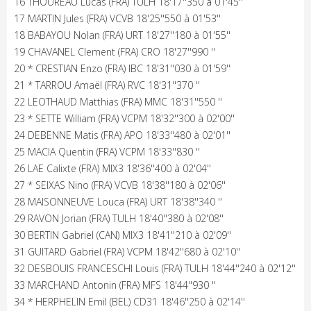
16 THOUREAU Lucas (FRA) TULH 18'17''350 à 01'45''
17 MARTIN Jules (FRA) VCVB 18'25''550 à 01'53''
18 BABAYOU Nolan (FRA) URT 18'27''180 à 01'55''
19 CHAVANEL Clement (FRA) CRO 18'27''990 ''
20 * CRESTIAN Enzo (FRA) IBC 18'31''030 à 01'59''
21 * TARROU Amaël (FRA) RVC 18'31''370 ''
22 LEOTHAUD Matthias (FRA) MMC 18'31''550 ''
23 * SETTE William (FRA) VCPM 18'32''300 à 02'00''
24 DEBENNE Matis (FRA) APO 18'33''480 à 02'01''
25 MACIA Quentin (FRA) VCPM 18'33''830 ''
26 LAE Calixte (FRA) MIX3 18'36''400 à 02'04''
27 * SEIXAS Nino (FRA) VCVB 18'38''180 à 02'06''
28 MAISONNEUVE Louca (FRA) URT 18'38''340 ''
29 RAVON Jorian (FRA) TULH 18'40''380 à 02'08''
30 BERTIN Gabriel (CAN) MIX3 18'41''210 à 02'09''
31 GUITARD Gabriel (FRA) VCPM 18'42''680 à 02'10''
32 DESBOUIS FRANCESCHI Louis (FRA) TULH 18'44''240 à 02'12''
33 MARCHAND Antonin (FRA) MFS 18'44''930 ''
34 * HERPHELIN Emil (BEL) CD31 18'46''250 à 02'14''