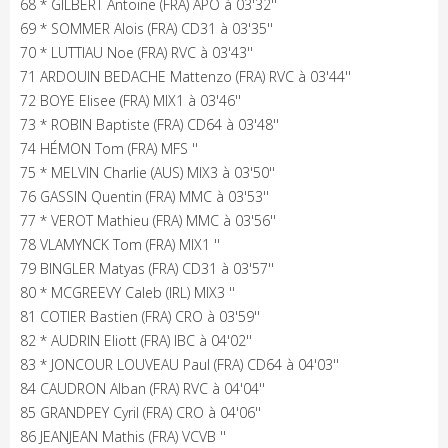
68 * GILBERT Antoine (FRA) APO à 03'32''
69 * SOMMER Alois (FRA) CD31 à 03'35''
70 * LUTTIAU Noe (FRA) RVC à 03'43''
71 ARDOUIN BEDACHE Mattenzo (FRA) RVC à 03'44''
72 BOYE Elisee (FRA) MIX1 à 03'46''
73 * ROBIN Baptiste (FRA) CD64 à 03'48''
74 HÉMON Tom (FRA) MFS ''
75 * MELVIN Charlie (AUS) MIX3 à 03'50''
76 GASSIN Quentin (FRA) MMC à 03'53''
77 * VEROT Mathieu (FRA) MMC à 03'56''
78 VLAMYNCK Tom (FRA) MIX1 ''
79 BINGLER Matyas (FRA) CD31 à 03'57''
80 * MCGREEVY Caleb (IRL) MIX3 ''
81 COTIER Bastien (FRA) CRO à 03'59''
82 * AUDRIN Eliott (FRA) IBC à 04'02''
83 * JONCOUR LOUVEAU Paul (FRA) CD64 à 04'03''
84 CAUDRON Alban (FRA) RVC à 04'04''
85 GRANDPEY Cyril (FRA) CRO à 04'06''
86 JEANJEAN Mathis (FRA) VCVB ''