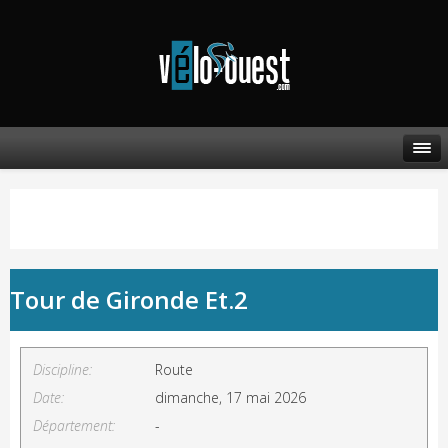
Tour de Gironde Et.2
Discipline:
Route
Date:
dimanche, 17 mai 2026
Département:
-