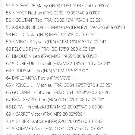
54 * GREGOIRE Marvyn (FRA) CD31 19'37''450 à 03'05''
55 * PAYET Nathan (FRA) GERS 19'39''740 à 03'07''
56 * COUTANT Teo (FRA) CD85 19'41''640 à 03'09''
57 ARDOUIN BEDACHE Mattenzo (FRA) RVC 19'42''650 à 03'10''
58 FOLLIC Nolan (FRA) MFS 19'45''820 à 03'13''
59 * ARNOUX Sylvain (FRA) VCPM 19'46''670 à 03'14''
60 PELOUS Rémy (FRA) IBC 19'50''200 à 03'18''
61 LIMOUZIN Leo (FRA) MIX2 19'55''380 à 03'23''
62 * DUBREUIL Thibault (FRA) MIX2 19'56''110 à 03'24''
63 * ROUSSEL Léo (FRA) VCPM 19'56''790 ''
64 BARLE MOYA Paolo (FRA) VCVB '' ''
65 * PENOUILH Mathieu (FRA) CD64 19'57''270 à 03'25''
66 GOUANELLE Titouan (FRA) CD64 19'58''230 à 03'26''
67 BEAUGEARD Theo (FRA) APO 20'01''080 à 03'29''
68 LE PAIH Archibald (FRA) MIX2 20'02''740 à 03'30''
69 * CARRET Victor (FRA) MFS 20'02''920 ''
70 * GILBERT Antoine (FRA) APO 20'04''370 à 03'32''
71 * SOMMER Alois (FRA) CD31 20'07''520 à 03'35''