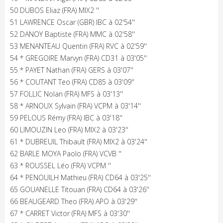
50 DUBOS Eliaz (FRA) MIX2 ''
51 LAWRENCE Oscar (GBR) IBC à 02'54''
52 DANOY Baptiste (FRA) MMC à 02'58''
53 MENANTEAU Quentin (FRA) RVC à 02'59''
54 * GREGOIRE Marvyn (FRA) CD31 à 03'05''
55 * PAYET Nathan (FRA) GERS à 03'07''
56 * COUTANT Teo (FRA) CD85 à 03'09''
57 FOLLIC Nolan (FRA) MFS à 03'13''
58 * ARNOUX Sylvain (FRA) VCPM à 03'14''
59 PELOUS Rémy (FRA) IBC à 03'18''
60 LIMOUZIN Leo (FRA) MIX2 à 03'23''
61 * DUBREUIL Thibault (FRA) MIX2 à 03'24''
62 BARLE MOYA Paolo (FRA) VCVB ''
63 * ROUSSEL Léo (FRA) VCPM ''
64 * PENOUILH Mathieu (FRA) CD64 à 03'25''
65 GOUANELLE Titouan (FRA) CD64 à 03'26''
66 BEAUGEARD Theo (FRA) APO à 03'29''
67 * CARRET Victor (FRA) MFS à 03'30''