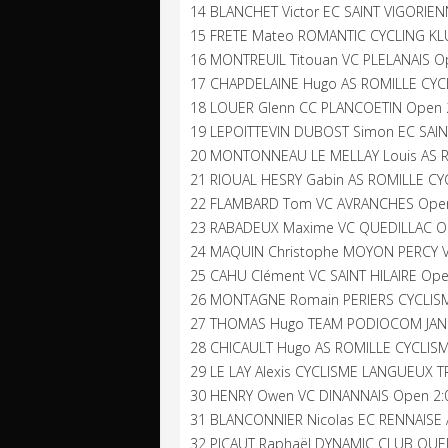
14 BLANCHET Victor EC SAINT VIGORIEN
15 FRETE Mateo ROMANTIC CYCLING KL
16 MONTREUIL Titouan VC PLELANAIS O
17 CHAPDELAINE Hugo AS ROMILLE CYC
18 LOUER Glenn CC PLANCOETIN Open 2
19 LEPOITTEVIN DUBOST Simon EC SAIN
20 MONTONNEAU LE MELLAY Louis AS R
21 RIOUAL HESRY Gabin AS ROMILLE CY
22 FLAMBARD Tom VC AVRANCHES Open
23 RABADEUX Maxime VC QUEDILLAC Op
24 MAQUIN Christophe MOYON PERCY V
25 CAHU Clément VC SAINT HILAIRE Ope
26 MONTAGNE Romain PERIERS CYCLISM
27 THOMAS Hugo TEAM PODIOCOM JANZ
28 CHICAULT Hugo AS ROMILLE CYCLISM
29 LE LAY Alexis CYCLISME LANGUEUX 
30 HENRY Owen VC DINANNAIS Open 2:
31 BLANCONNIER Nicolas EC RENNAISE A
32 PICAUT Raphaël DYNAMIC CLUB QUED