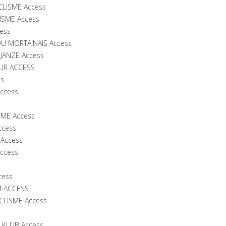
CLISME Access
ISME Access
cess
DU MORTAINAIS Access
JANZE Access
UR ACCESS
ss
Access
SME Access
ccess
 Access
Access
cess
M ACCESS
CLISME Access
 KLUB Access