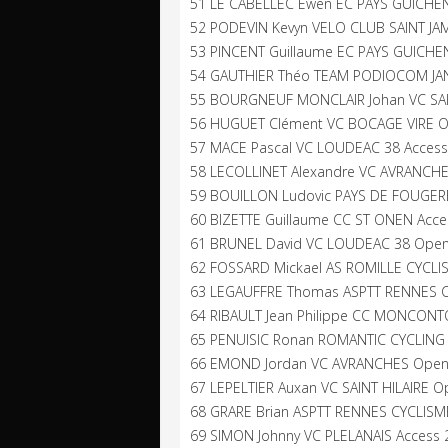
51 LE CABELLEC Ewen EC PAYS GUICHEN
52 PODEVIN Kevyn VELO CLUB SAINT JAM
53 PINCENT Guillaume EC PAYS GUICHE
54 GAUTHIER Théo TEAM PODIOCOM JAN
55 BOURGNEUF MONCLAIR Johan VC SAIN
56 HUGUET Clément VC BOCAGE VIRE O
57 MACE Pascal VC LOUDEAC 38 Access 
58 LECOLLINET Alexandre VC AVRANCHE
59 BOUILLON Ludovic PAYS DE FOUGER
60 BIZETTE Guillaume CC ST ONEN Acce
61 BRUNEL David VC LOUDEAC 38 Open
62 FOSSARD Mickael AS ROMILLE CYCLIS
63 LEGAUFFRE Thomas ASPTT RENNES CY
64 RIBAULT Jean Philippe CC MONCONT
65 PENUISIC Ronan ROMANTIC CYCLING 
66 EMOND Jordan VC AVRANCHES Open 
67 LEPELTIER Auxan VC SAINT HILAIRE O
68 GRARE Brian ASPTT RENNES CYCLISM
69 SIMON Johnny VC PLELANAIS Access 