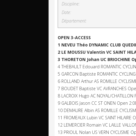
Discipline:
Date:
Département:
OPEN 3-ACCESS
1 NEVEU Théo DYNAMIC CLUB QUEDIL
2 LE MOUSSU Valentin VC SAINT HILA
3 THORETON Johan UC BRIOCHINE Op
4 THEBAULT Edouard ROMANTIC CYCLIN
5 GARCON Baptiste ROMANTIC CYCLING
6 ROLLAND Arthur AS ROMILLE CYCLISM
7 BOUDET Baptiste VC AVRANCHES Ope
8 LACROIX Hugo AC NOYAL/CHATILLON 
9 GALBOIS Jason CC ST ONEN Open 2:0
10 DEMAURE Albin AS ROMILLE CYCLISM
11 FROMEAUX Lubin VC SAINT HILAIRE O
12 LEMERCIER Romain VC LAILLE VALLON
13 PRIOUL Nolan US VERN CYCLISME Op