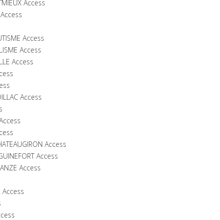
TMIEUX Access
 Access
UTISME Access
LISME Access
LLE Access
cess
ess
ILLAC Access
s
Access
cess
CHATEAUGIRON Access
 GUINEFORT Access
JANZE Access
 Access
s
ccess