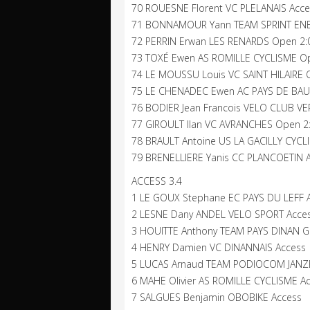
70 ROUESNE Florent VC PLELANAIS Acce
71 BONNAMOUR Yann TEAM SPRINT ENE
72 PERRIN Erwan LES RENARDS Open 2:
73 TOXÉ Ewen AS ROMILLE CYCLISME Op
74 LE MOUSSU Louis VC SAINT HILAIRE 
75 LE CHENADEC Ewen AC PAYS DE BAU
76 BODIER Jean Francois VELO CLUB VE
77 GIROULT Ilan VC AVRANCHES Open 2
78 BRAULT Antoine US LA GACILLY CYCL
79 BRENELLIERE Yanis CC PLANCOETIN A
ACCESS 3.4
1 LE GOUX Stephane EC PAYS DU LEFF 
2 LESNE Dany ANDEL VELO SPORT Acce
3 HOUITTE Anthony TEAM PAYS DINAN 
4 HENRY Damien VC DINANNAIS Access
5 LUCAS Arnaud TEAM PODIOCOM JANZ
6 MAHE Olivier AS ROMILLE CYCLISME A
7 SALGUES Benjamin OBOBIKE Access