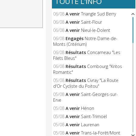
TOUTE L'INFO
06/08
A venir
Triangle Sud Berry
06/08
A venir
Saint-Flour
06/08
A venir
Nieul-le-Dolent
06/08
Engagés
Notre-Dame-de-
Monts (Critérium)
06/08
Résultats
Concarneau "Les
Filets Bleus"
06/08
Résultats
Combourg "Kritos
Romantic"
05/08
Résultats
Civray "La Route
d'Or Cycliste du Poitou"
05/08
A venir
Saint-Georges-sur-
Erve
05/08
A venir
Hénon
05/08
A venir
Saint-Trimoël
05/08
A venir
Laurenan
05/08
A venir
Trans-la-Forêt/Mont