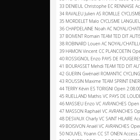
33 DENIEUL Christophe EC RENNAISE Ac
34 RAVALEU Julien AS ROMILLE CYCLISM
35 MORDELET Malo CYCLISME LANGUEU
36 CHAPDELAINE Noah AC NOYAL/CHAT
37 BOIVENT Romain TEAM TED DIT AUTI
38 ROBINARD Louen AC NOYAL/CHATILL
39 HAMON Vincent CC PLANCOETIN Ope
40 ROSSIGNOL Enzo PAYS DE FOUGERES
41 BOURASSET Mehdi TEAM TED DIT AUT
42 GUERIN Gwénaël ROMANTIC CYCLING
43 ROUSSIN Maxime TEAM SPRINT ENERG
44 TERRY Kévin ES TORIGNI Open 2:08:0
45 RUELLAND Mathis VC PAYS DE LOUDE
46 MASSIEU Enzo VC AVRANCHES Open 
47 MASSON Raphaël VC AVRANCHES Ope
48 DESVAUX Charly VC SAINT HILAIRE Ac
49 BOISIVON Anaël VC AVRANCHES Open
50 NOUVEL Yoann CC ST ONEN Access 2