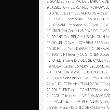
8 GONIDEC Patrick VC DE L'EVRON COE
9 SALSILLI Cyril CC RENNES METROPOLE
10 BINET Laurent LES RENARDS Access
11 OSSATO Christophe TEAM TED DIT A
12 BESNARD Stephane AS ROMILLE CYC
13 GRIGNON Gerard VS PAYS DE LAMBA
14 BRIAND Eric BELO KLUB MALOUIN Ac
15 GOUELLO Xavier CCV BEAUSSAIS Acc
16 UDIN Jean Yves DYNAMIC CLUB QUED
17 TOSTIVINT Jeremy CC ST ONEN Acces
18 JUHEL Jérôme JS DOLOISE CYCLISME 
19 NOZAY Cedric US VERN CYCLISME Ac
20 CHEVILLON Michel CLUB CYCLISTE 
21 ALLAIN Sebastien TEAM PAYS DINAN
22 MEHEUST Pierrick TEAM PODIOCOM 
23 FOUCHER Fabien CC VITREEN Access
24 RAOULT Jean Marie VS PLOUMAGOAR
25 RIGAUD Nicolas VC PLELANAIS Acces
26 YVET Franck JS DOLOISE CYCLISME A