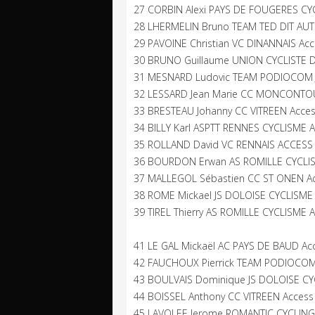
27 CORBIN Alexi PAYS DE FOUGERES CY
28 LHERMELIN Bruno TEAM TED DIT AUT
29 PAVOINE Christian VC DINANNAIS Ac
30 BRUNO Guillaume UNION CYCLISTE 
31 MESNARD Ludovic TEAM PODIOCOM 
32 LESSARD Jean Marie CC MONCONTO
33 BRESTEAU Johanny CC VITREEN Acce
34 BILLY Karl ASPTT RENNES CYCLISME 
35 ROLLAND David VC RENNAIS ACCESS
36 BOURDON Erwan AS ROMILLE CYCLI
37 MALLEGOL Sébastien CC ST ONEN A
38 ROME Mickael JS DOLOISE CYCLISME
39 TIREL Thierry AS ROMILLE CYCLISME 
41 LE GAL Mickaël AC PAYS DE BAUD Ac
42 FAUCHOUX Pierrick TEAM PODIOCO
43 BOULVAIS Dominique JS DOLOISE CY
44 BOISSEL Anthony CC VITREEN Access
45 LAVOLEE Jerome ROMANTIC CYCLING