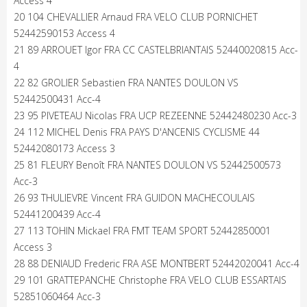
Access 4
20 104 CHEVALLIER Arnaud FRA VELO CLUB PORNICHET
52442590153 Access 4
21 89 ARROUET Igor FRA CC CASTELBRIANTAIS 52440020815 Acc-
4
22 82 GROLIER Sebastien FRA NANTES DOULON VS
52442500431 Acc-4
23 95 PIVETEAU Nicolas FRA UCP REZEENNE 52442480230 Acc-3
24 112 MICHEL Denis FRA PAYS D'ANCENIS CYCLISME 44
52442080173 Access 3
25 81 FLEURY Benoît FRA NANTES DOULON VS 52442500573
Acc-3
26 93 THULIEVRE Vincent FRA GUIDON MACHECOULAIS
52441200439 Acc-4
27 113 TOHIN Mickael FRA FMT TEAM SPORT 52442850001
Access 3
28 88 DENIAUD Frederic FRA ASE MONTBERT 52442020041 Acc-4
29 101 GRATTEPANCHE Christophe FRA VELO CLUB ESSARTAIS
52851060464 Acc-3