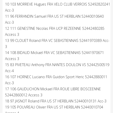
10 103 MORREVE Hugues FRA VELO CLUB VERROIS 52492820241
Acc-3
11 96 FERRANDIN Samuel FRA US ST HERBLAIN 52440010640
Acc-3
12 111 GENESTINE Nicolas FRA UCP REZEENNE 52442480285
Access 3
13 99 CLOUET Roland FRA VC SEBASTIENNAIS 52441970389 Acc-
3
14 108 BIDAUD Mickaël FRA VC SEBASTIENNAIS 52441970671
Access 3
15 83 PIVETEAU Anthony FRA NANTES DOULON VS 52442500519
Acc-4
16 107 HORNEC Luciano FRA Guidon Sport Heric 52442880011
Acc-3
17 106 GAUDUCHON Mickael FRA ROUE LIBRE BOSCEENNE
52442860012 Access 3
18 97 JASNOT Roland FRA US ST HERBLAIN 52440010131 Acc-3
19 105 POUVREAU Olivier FRA US ST HERBLAIN 52440010704