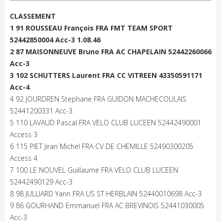
CLASSEMENT
1 91 ROUSSEAU François FRA FMT TEAM SPORT
52442850004 Acc-3 1.08.46
2 87 MAISONNEUVE Bruno FRA AC CHAPELAIN 52442260066
Acc-3
3 102 SCHUTTERS Laurent FRA CC VITREEN 43350591171
Acc-4
4 92 JOURDREN Stephane FRA GUIDON MACHECOULAIS
52441200331 Acc-3
5 110 LAVAUD Pascal FRA VELO CLUB LUCEEN 52442490001
Access 3
6 115 PIET Jean Michel FRA CV DE CHEMILLE 52490300205
Access 4
7 100 LE NOUVEL Guillaume FRA VELO CLUB LUCEEN
52442490129 Acc-3
8 98 JULLIARD Yann FRA US ST HERBLAIN 52440010698 Acc-3
9 86 GOURHAND Emmanuel FRA AC BREVINOIS 52441030005
Acc-3