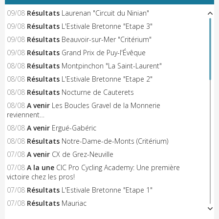
09/08
Résultats
Laurenan "Circuit du Ninian"
09/08
Résultats
L'Estivale Bretonne "Etape 3"
09/08
Résultats
Beauvoir-sur-Mer "Critérium"
09/08
Résultats
Grand Prix de Puy-l'Évêque
08/08
Résultats
Montpinchon "La Saint-Laurent"
08/08
Résultats
L'Estivale Bretonne "Etape 2"
08/08
Résultats
Nocturne de Cauterets
08/08
A venir
Les Boucles Gravel de la Monnerie
reviennent…
08/08
A venir
Ergué-Gabéric
08/08
Résultats
Notre-Dame-de-Monts (Critérium)
07/08
A venir
CX de Grez-Neuville
07/08
A la une
CIC Pro Cycling Academy: Une première
victoire chez les pros!
07/08
Résultats
L'Estivale Bretonne "Etape 1"
07/08
Résultats
Mauriac
07/08
Engagés
Plumaudan