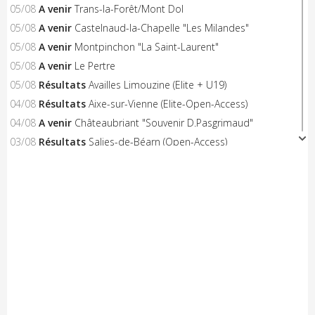
05/08
A venir
Trans-la-Forêt/Mont Dol
05/08
A venir
Castelnaud-la-Chapelle "Les Milandes"
05/08
A venir
Montpinchon "La Saint-Laurent"
05/08
A venir
Le Pertre
05/08
Résultats
Availles Limouzine (Elite + U19)
04/08
Résultats
Aixe-sur-Vienne (Elite-Open-Access)
04/08
A venir
Châteaubriant "Souvenir D.Pasgrimaud"
03/08
Résultats
Salies-de-Béarn (Open-Access)
03/08
Résultats
Sévignacq-Thèze (Open-Access)
03/08
A venir
Beauvoir-sur-Mer "Chemin de la Chèvre"
03/08
A venir
Notre-Dame-de-Monts (Critérium)
03/08
Résultats
Kreiz Breizh Elites (Etape 4)
03/08
Résultats
Challenge Mayennais (Manche 3)
03/08
A venir
24 Heures Vélo
03/08
Résultats
Lorient (Elite-Open)
03/08
Résultats
Challenge Ralph M 2026 (M3)
03/08
A venir
Challenge Breton