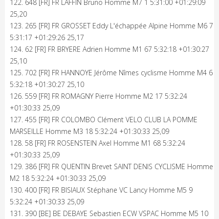
122. 648 [FR] FR LAFFIN Bruno Homme M7 1 5:31:00 +01:29:09
25,20
123. 265 [FR] FR GROSSET Eddy L'échappée Alpine Homme M6 7
5:31:17 +01:29:26 25,17
124. 62 [FR] FR BRYERE Adrien Homme M1 67 5:32:18 +01:30:27
25,10
125. 702 [FR] FR HANNOYE Jérôme Nîmes cyclisme Homme M4 6
5:32:18 +01:30:27 25,10
126. 559 [FR] FR ROMAGNY Pierre Homme M2 17 5:32:24
+01:30:33 25,09
127. 455 [FR] FR COLOMBO Clément VELO CLUB LA POMME
MARSEILLE Homme M3 18 5:32:24 +01:30:33 25,09
128. 58 [FR] FR ROSENSTEIN Axel Homme M1 68 5:32:24
+01:30:33 25,09
129. 386 [FR] FR QUENTIN Brevet SAINT DENIS CYCLISME Homme
M2 18 5:32:24 +01:30:33 25,09
130. 400 [FR] FR BISIAUX Stéphane VC Lancy Homme M5 9
5:32:24 +01:30:33 25,09
131. 390 [BE] BE DEBAYE Sebastien ECW VSPAC Homme M5 10