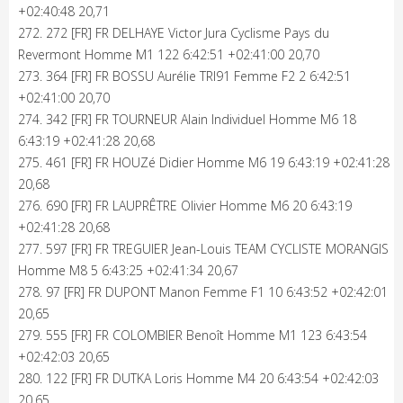
+02:40:48 20,71
272. 272 [FR] FR DELHAYE Victor Jura Cyclisme Pays du
Revermont Homme M1 122 6:42:51 +02:41:00 20,70
273. 364 [FR] FR BOSSU Aurélie TRI91 Femme F2 2 6:42:51
+02:41:00 20,70
274. 342 [FR] FR TOURNEUR Alain Individuel Homme M6 18
6:43:19 +02:41:28 20,68
275. 461 [FR] FR HOUZé Didier Homme M6 19 6:43:19 +02:41:28
20,68
276. 690 [FR] FR LAUPRÊTRE Olivier Homme M6 20 6:43:19
+02:41:28 20,68
277. 597 [FR] FR TREGUIER Jean-Louis TEAM CYCLISTE MORANGIS
Homme M8 5 6:43:25 +02:41:34 20,67
278. 97 [FR] FR DUPONT Manon Femme F1 10 6:43:52 +02:42:01
20,65
279. 555 [FR] FR COLOMBIER Benoît Homme M1 123 6:43:54
+02:42:03 20,65
280. 122 [FR] FR DUTKA Loris Homme M4 20 6:43:54 +02:42:03
20,65