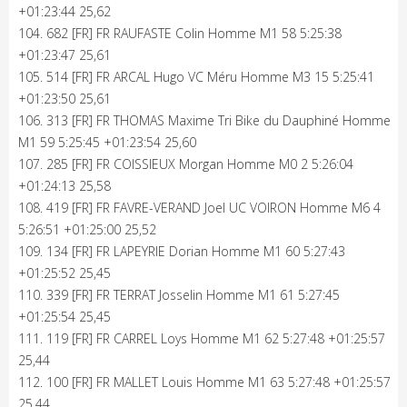
+01:23:44 25,62
104. 682 [FR] FR RAUFASTE Colin Homme M1 58 5:25:38
+01:23:47 25,61
105. 514 [FR] FR ARCAL Hugo VC Méru Homme M3 15 5:25:41
+01:23:50 25,61
106. 313 [FR] FR THOMAS Maxime Tri Bike du Dauphiné Homme
M1 59 5:25:45 +01:23:54 25,60
107. 285 [FR] FR COISSIEUX Morgan Homme M0 2 5:26:04
+01:24:13 25,58
108. 419 [FR] FR FAVRE-VERAND Joel UC VOIRON Homme M6 4
5:26:51 +01:25:00 25,52
109. 134 [FR] FR LAPEYRIE Dorian Homme M1 60 5:27:43
+01:25:52 25,45
110. 339 [FR] FR TERRAT Josselin Homme M1 61 5:27:45
+01:25:54 25,45
111. 119 [FR] FR CARREL Loys Homme M1 62 5:27:48 +01:25:57
25,44
112. 100 [FR] FR MALLET Louis Homme M1 63 5:27:48 +01:25:57
25,44