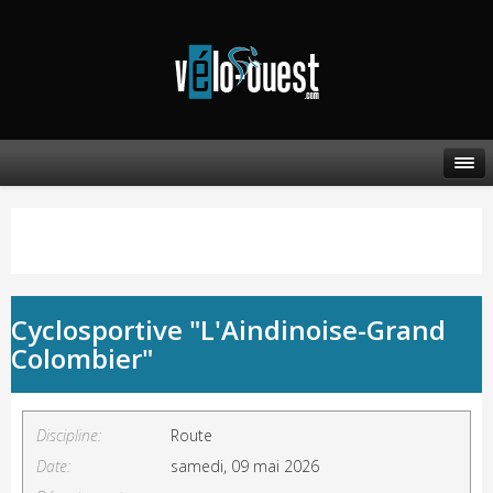
Cyclosportive "L'Aindinoise-Grand
Colombier"
Discipline:
Route
Date:
samedi, 09 mai 2026