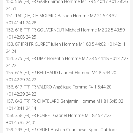
150. 569 [FR] FR GABRY Simon Homme M1 79 5:40:17 +01:38:26
24,51
151. 160 [CH] CH MORARD Bastien Homme M2 21 5:43:32
+01:41:41 24,28
152. 618 [FR] FR GOUVERNEUR Michael Homme M2 22 5:43:59
+01:42:08 24,25
153. 87 [FR] FR GURRET Julien Homme M1 80 5:44:02 +01:42:11
24,24
154. 375 [FR] FR DIAZ Florentin Homme M2 23 5:44:18 +01:42:27
24,22
155. 615 [FR] FR BERTHAUD Laurent Homme M4 8 5:44:20
+01:42:29 24,22
156. 617 [FR] FR VALERO Angélique Femme F4 1 5:44:20
+01:42:29 24,22
157. 643 [FR] FR CHATELARD Benjamin Homme M1 81 5:45:32
+01:43:41 24,14
158. 358 [FR] FR PORRET Gabriel Homme M1 82 5:47:23
+01:45:32 24,01
159. 293 [FR] FR CADET Bastien Courchevel Sport Outdoor