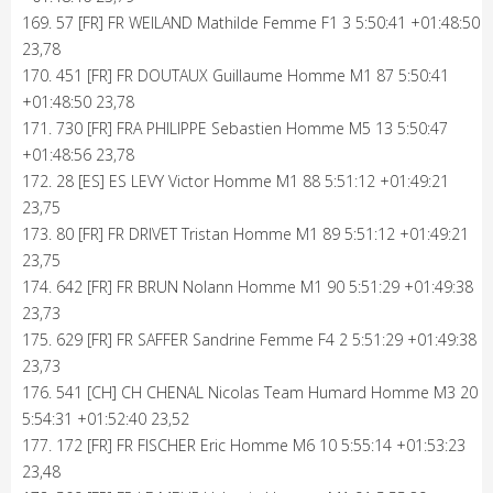
169. 57 [FR] FR WEILAND Mathilde Femme F1 3 5:50:41 +01:48:50
23,78
170. 451 [FR] FR DOUTAUX Guillaume Homme M1 87 5:50:41
+01:48:50 23,78
171. 730 [FR] FRA PHILIPPE Sebastien Homme M5 13 5:50:47
+01:48:56 23,78
172. 28 [ES] ES LEVY Victor Homme M1 88 5:51:12 +01:49:21
23,75
173. 80 [FR] FR DRIVET Tristan Homme M1 89 5:51:12 +01:49:21
23,75
174. 642 [FR] FR BRUN Nolann Homme M1 90 5:51:29 +01:49:38
23,73
175. 629 [FR] FR SAFFER Sandrine Femme F4 2 5:51:29 +01:49:38
23,73
176. 541 [CH] CH CHENAL Nicolas Team Humard Homme M3 20
5:54:31 +01:52:40 23,52
177. 172 [FR] FR FISCHER Eric Homme M6 10 5:55:14 +01:53:23
23,48