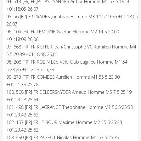
94. 513 [FR] FR JALLAS--SANTIER Arthur Homme M1 53 5:19:56
+01:18:05 26,07
95. 56 [FR] FR PRADES Jonathan Homme M3 14 5:19:56 +01:18:05
26,07
96. 104 [FR] FR LEMOINE Gaëtan Homme M2 14 5:20:00
+01:18:09 26,06
97. 668 [FR] FR KIEFFER Jean-Christophe VC Rumilien Homme M4
5 5:20:39 +01:18:48 26,01
98. 208 [FR] FR ROBIN Léo Vélo Club Lagnieu Homme M1 54
5:23:26 +01:21:35 25,79
99. 273 [FR] FR COMBES Aurélien Homme M1 55 5:23:30
+01:21:39 25,78
100. 508 [FR] FR DELEERSNYDER Arnaud Homme M5 7 5:25:19
+01:23:28 25,64
101. 498 [FR] FR LAGRANGE Theophane Homme M1 56 5:25:33
+01:23:42 25,62
102. 157 [FR] FR LE BOUR Maxime Homme M2 15 5:25:33
+01:23:42 25,62
103. 490 [FR] FR PAGEOT Nicolas Homme M1 57 5:25:35