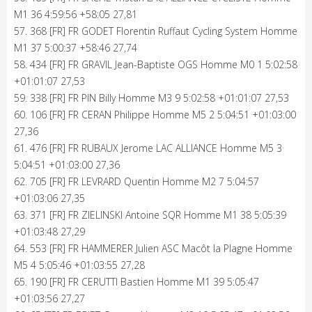
M1 36 4:59:56 +58:05 27,81
57. 368 [FR] FR GODET Florentin Ruffaut Cycling System Homme
M1 37 5:00:37 +58:46 27,74
58. 434 [FR] FR GRAVIL Jean-Baptiste OGS Homme M0 1 5:02:58
+01:01:07 27,53
59. 338 [FR] FR PIN Billy Homme M3 9 5:02:58 +01:01:07 27,53
60. 106 [FR] FR CERAN Philippe Homme M5 2 5:04:51 +01:03:00
27,36
61. 476 [FR] FR RUBAUX Jerome LAC ALLIANCE Homme M5 3
5:04:51 +01:03:00 27,36
62. 705 [FR] FR LEVRARD Quentin Homme M2 7 5:04:57
+01:03:06 27,35
63. 371 [FR] FR ZIELINSKI Antoine SQR Homme M1 38 5:05:39
+01:03:48 27,29
64. 553 [FR] FR HAMMERER Julien ASC Macôt la Plagne Homme
M5 4 5:05:46 +01:03:55 27,28
65. 190 [FR] FR CERUTTI Bastien Homme M1 39 5:05:47
+01:03:56 27,27