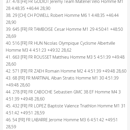
37. 478 [FR] FR GODIOT Jeremy Team Matériel Vélo Homme M1
28 4:48:35 +46:44 28,90
38. 29 [CH] CH POWELL Robert Homme M6 1 4:48:35 +46:44
28,90
39. 645 [FR] FR TAMBOISE Cesar Homme M1 29 4:50:41 +48:50
28,69
40. 516 [FR] FR HUN Nicolas Olympique Cyclisme Albertville
Homme M3 4 4:51:23 +49:32 28,62
41. 663 [FR] FR ROUSSET Matthieu Homme M3 5 4:51:39 +49:48
28,60
42. 571 [FR] FR ZAEH Romain Homme M2 4 4:51:39 +49:48 28,60
43. 68 [FR] FR MARTINAL Alban Stratis Homme M1 30 4:51:39
+49:48 28,60
44. 278 [FR] FR CABOCHE Sebastien GMC 38 EF Homme M4 3
4:51:39 +49:48 28,60
45. 432 [FR] FR LOPEZ Baptiste Valence Triathlon Homme M1 31
4:51:42 +49:51 28,59
46. 54 [FR] FR LABARRE Jerome Homme M3 6 4:51:42 +49:51
28,59