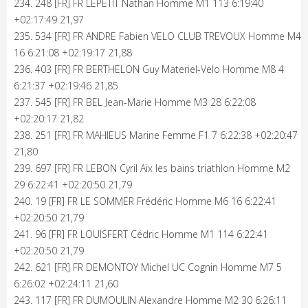
234. 248 [FR] FR LEPETIT Nathan Homme M1 113 6:19:40
+02:17:49 21,97
235. 534 [FR] FR ANDRE Fabien VELO CLUB TREVOUX Homme M4
16 6:21:08 +02:19:17 21,88
236. 403 [FR] FR BERTHELON Guy Materiel-Velo Homme M8 4
6:21:37 +02:19:46 21,85
237. 545 [FR] FR BEL Jean-Marie Homme M3 28 6:22:08
+02:20:17 21,82
238. 251 [FR] FR MAHIEUS Marine Femme F1 7 6:22:38 +02:20:47
21,80
239. 697 [FR] FR LEBON Cyril Aix les bains triathlon Homme M2
29 6:22:41 +02:20:50 21,79
240. 19 [FR] FR LE SOMMER Frédéric Homme M6 16 6:22:41
+02:20:50 21,79
241. 96 [FR] FR LOUISFERT Cédric Homme M1 114 6:22:41
+02:20:50 21,79
242. 621 [FR] FR DEMONTOY Michel UC Cognin Homme M7 5
6:26:02 +02:24:11 21,60
243. 117 [FR] FR DUMOULIN Alexandre Homme M2 30 6:26:11