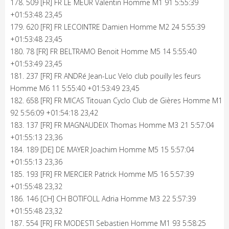
178. 509 [FR] FR LE MEUR Valentin Homme M1 91 5:55:39
+01:53:48 23,45
179. 620 [FR] FR LECOINTRE Damien Homme M2 24 5:55:39
+01:53:48 23,45
180. 78 [FR] FR BELTRAMO Benoit Homme M5 14 5:55:40
+01:53:49 23,45
181. 237 [FR] FR ANDRé Jean-Luc Velo club pouilly les feurs
Homme M6 11 5:55:40 +01:53:49 23,45
182. 658 [FR] FR MICAS Titouan Cyclo Club de Gières Homme M1
92 5:56:09 +01:54:18 23,42
183. 137 [FR] FR MAGNAUDEIX Thomas Homme M3 21 5:57:04
+01:55:13 23,36
184. 189 [DE] DE MAYER Joachim Homme M5 15 5:57:04
+01:55:13 23,36
185. 193 [FR] FR MERCIER Patrick Homme M5 16 5:57:39
+01:55:48 23,32
186. 146 [CH] CH BOTIFOLL Adria Homme M3 22 5:57:39
+01:55:48 23,32
187. 554 [FR] FR MODESTI Sebastien Homme M1 93 5:58:25