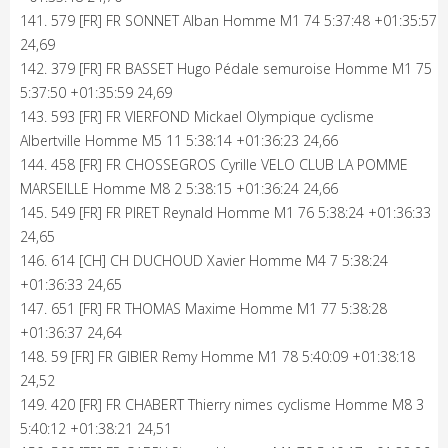
141. 579 [FR] FR SONNET Alban Homme M1 74 5:37:48 +01:35:57
24,69
142. 379 [FR] FR BASSET Hugo Pédale semuroise Homme M1 75
5:37:50 +01:35:59 24,69
143. 593 [FR] FR VIERFOND Mickael Olympique cyclisme
Albertville Homme M5 11 5:38:14 +01:36:23 24,66
144. 458 [FR] FR CHOSSEGROS Cyrille VELO CLUB LA POMME
MARSEILLE Homme M8 2 5:38:15 +01:36:24 24,66
145. 549 [FR] FR PIRET Reynald Homme M1 76 5:38:24 +01:36:33
24,65
146. 614 [CH] CH DUCHOUD Xavier Homme M4 7 5:38:24
+01:36:33 24,65
147. 651 [FR] FR THOMAS Maxime Homme M1 77 5:38:28
+01:36:37 24,64
148. 59 [FR] FR GIBIER Remy Homme M1 78 5:40:09 +01:38:18
24,52
149. 420 [FR] FR CHABERT Thierry nimes cyclisme Homme M8 3
5:40:12 +01:38:21 24,51