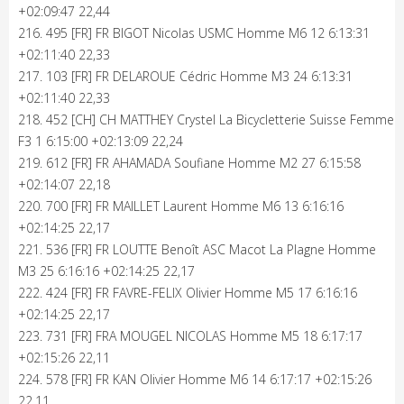
+02:09:47 22,44
216. 495 [FR] FR BIGOT Nicolas USMC Homme M6 12 6:13:31
+02:11:40 22,33
217. 103 [FR] FR DELAROUE Cédric Homme M3 24 6:13:31
+02:11:40 22,33
218. 452 [CH] CH MATTHEY Crystel La Bicycletterie Suisse Femme
F3 1 6:15:00 +02:13:09 22,24
219. 612 [FR] FR AHAMADA Soufiane Homme M2 27 6:15:58
+02:14:07 22,18
220. 700 [FR] FR MAILLET Laurent Homme M6 13 6:16:16
+02:14:25 22,17
221. 536 [FR] FR LOUTTE Benoît ASC Macot La Plagne Homme
M3 25 6:16:16 +02:14:25 22,17
222. 424 [FR] FR FAVRE-FELIX Olivier Homme M5 17 6:16:16
+02:14:25 22,17
223. 731 [FR] FRA MOUGEL NICOLAS Homme M5 18 6:17:17
+02:15:26 22,11
224. 578 [FR] FR KAN Olivier Homme M6 14 6:17:17 +02:15:26
22,11