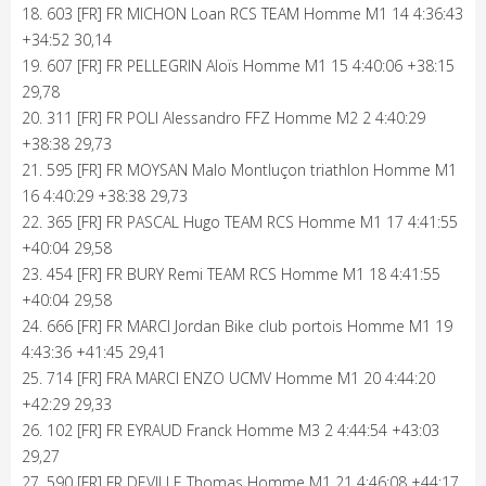
18. 603 [FR] FR MICHON Loan RCS TEAM Homme M1 14 4:36:43
+34:52 30,14
19. 607 [FR] FR PELLEGRIN Aloïs Homme M1 15 4:40:06 +38:15
29,78
20. 311 [FR] FR POLI Alessandro FFZ Homme M2 2 4:40:29
+38:38 29,73
21. 595 [FR] FR MOYSAN Malo Montluçon triathlon Homme M1
16 4:40:29 +38:38 29,73
22. 365 [FR] FR PASCAL Hugo TEAM RCS Homme M1 17 4:41:55
+40:04 29,58
23. 454 [FR] FR BURY Remi TEAM RCS Homme M1 18 4:41:55
+40:04 29,58
24. 666 [FR] FR MARCI Jordan Bike club portois Homme M1 19
4:43:36 +41:45 29,41
25. 714 [FR] FRA MARCI ENZO UCMV Homme M1 20 4:44:20
+42:29 29,33
26. 102 [FR] FR EYRAUD Franck Homme M3 2 4:44:54 +43:03
29,27
27. 590 [FR] FR DEVILLE Thomas Homme M1 21 4:46:08 +44:17