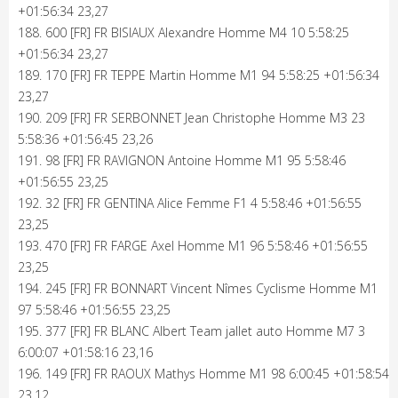
+01:56:34 23,27
188. 600 [FR] FR BISIAUX Alexandre Homme M4 10 5:58:25
+01:56:34 23,27
189. 170 [FR] FR TEPPE Martin Homme M1 94 5:58:25 +01:56:34
23,27
190. 209 [FR] FR SERBONNET Jean Christophe Homme M3 23
5:58:36 +01:56:45 23,26
191. 98 [FR] FR RAVIGNON Antoine Homme M1 95 5:58:46
+01:56:55 23,25
192. 32 [FR] FR GENTINA Alice Femme F1 4 5:58:46 +01:56:55
23,25
193. 470 [FR] FR FARGE Axel Homme M1 96 5:58:46 +01:56:55
23,25
194. 245 [FR] FR BONNART Vincent Nîmes Cyclisme Homme M1
97 5:58:46 +01:56:55 23,25
195. 377 [FR] FR BLANC Albert Team jallet auto Homme M7 3
6:00:07 +01:58:16 23,16
196. 149 [FR] FR RAOUX Mathys Homme M1 98 6:00:45 +01:58:54
23,12