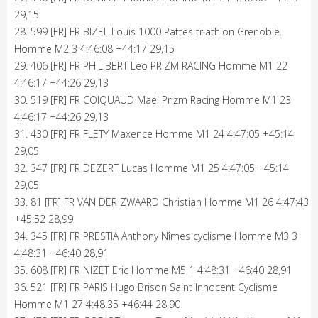
29,15
28. 599 [FR] FR BIZEL Louis 1000 Pattes triathlon Grenoble.
Homme M2 3 4:46:08 +44:17 29,15
29. 406 [FR] FR PHILIBERT Leo PRIZM RACING Homme M1 22
4:46:17 +44:26 29,13
30. 519 [FR] FR COIQUAUD Mael Prizm Racing Homme M1 23
4:46:17 +44:26 29,13
31. 430 [FR] FR FLETY Maxence Homme M1 24 4:47:05 +45:14
29,05
32. 347 [FR] FR DEZERT Lucas Homme M1 25 4:47:05 +45:14
29,05
33. 81 [FR] FR VAN DER ZWAARD Christian Homme M1 26 4:47:43
+45:52 28,99
34. 345 [FR] FR PRESTIA Anthony Nîmes cyclisme Homme M3 3
4:48:31 +46:40 28,91
35. 608 [FR] FR NIZET Eric Homme M5 1 4:48:31 +46:40 28,91
36. 521 [FR] FR PARIS Hugo Brison Saint Innocent Cyclisme
Homme M1 27 4:48:35 +46:44 28,90