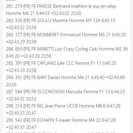
281. 219 [FR] FR FRAISSE Bertrand triathlon le puy en velay
Homme M6 21 6:44:53 +02:43:02 20,60
282. 336 [FR] FR GOULU Maxime Homme M1 124 6:45:13
+02:43:22 20,58
283. 177 [FR] FR MONNERET Emmanuel Homme M5 21 6:45:20
+02:43:29 20,58
284. 659 [FR] FR MANETTI Loïc Crazy Cycling Club Homme M2 36
6:45:20 +02:43:29 20,58
285. 391 [FR] FR CAPUANO Julie CCC Femme F1 11 6:45:20
+02:43:29 20,58
286. 331 [FR] FR BARY Daniel Homme M4 21 6:45:40 +02:43:49
20,56
287. 584 [FR] FR OLSZAKOWSKI Massalia Femme F1 12 6:46:23
+02:44:32 20,52
288. 216 [FR] FR BEL Jean Pierre UCCB Homme M8 6 6:47:28
+02:45:37 20,47
289. 542 [FR] FR ECHAPPé F-Xavier Homme M4 22 6:47:28
+02:45:37 20,47