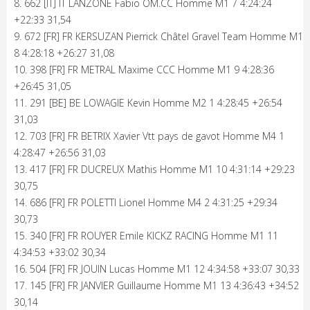
8. 662 [IT] IT LANZONE Fabio OM.CC Homme M1 7 4:24:24
+22:33 31,54
9. 672 [FR] FR KERSUZAN Pierrick Châtel Gravel Team Homme M1
8 4:28:18 +26:27 31,08
10. 398 [FR] FR METRAL Maxime CCC Homme M1 9 4:28:36
+26:45 31,05
11. 291 [BE] BE LOWAGIE Kevin Homme M2 1 4:28:45 +26:54
31,03
12. 703 [FR] FR BETRIX Xavier Vtt pays de gavot Homme M4 1
4:28:47 +26:56 31,03
13. 417 [FR] FR DUCREUX Mathis Homme M1 10 4:31:14 +29:23
30,75
14. 686 [FR] FR POLETTI Lionel Homme M4 2 4:31:25 +29:34
30,73
15. 340 [FR] FR ROUYER Emile KICKZ RACING Homme M1 11
4:34:53 +33:02 30,34
16. 504 [FR] FR JOUIN Lucas Homme M1 12 4:34:58 +33:07 30,33
17. 145 [FR] FR JANVIER Guillaume Homme M1 13 4:36:43 +34:52
30,14