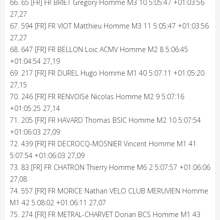
66. 65 [FR] FR BRIET Gregory Homme M3 10 5:05:47 +01:03:56
27,27
67. 594 [FR] FR VIOT Matthieu Homme M3 11 5:05:47 +01:03:56
27,27
68. 647 [FR] FR BELLON Loic ACMV Homme M2 8 5:06:45
+01:04:54 27,19
69. 217 [FR] FR DUREL Hugo Homme M1 40 5:07:11 +01:05:20
27,15
70. 246 [FR] FR RENVOISé Nicolas Homme M2 9 5:07:16
+01:05:25 27,14
71. 205 [FR] FR HAVARD Thomas BSIC Homme M2 10 5:07:54
+01:06:03 27,09
72. 439 [FR] FR DECROCQ-MOSNIER Vincent Homme M1 41
5:07:54 +01:06:03 27,09
73. 83 [FR] FR CHATRON Thierry Homme M6 2 5:07:57 +01:06:06
27,08
74. 557 [FR] FR MORICE Nathan VELO CLUB MERUVIEN Homme
M1 42 5:08:02 +01:06:11 27,07
75. 274 [FR] FR METRAL-CHARVET Dorian BCS Homme M1 43