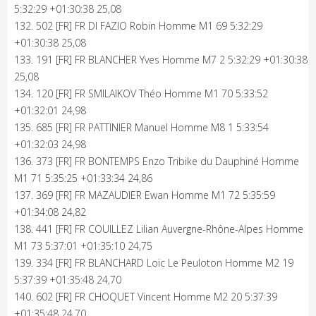
5:32:29 +01:30:38 25,08
132. 502 [FR] FR DI FAZIO Robin Homme M1 69 5:32:29
+01:30:38 25,08
133. 191 [FR] FR BLANCHER Yves Homme M7 2 5:32:29 +01:30:38
25,08
134. 120 [FR] FR SMILAIKOV Théo Homme M1 70 5:33:52
+01:32:01 24,98
135. 685 [FR] FR PATTINIER Manuel Homme M8 1 5:33:54
+01:32:03 24,98
136. 373 [FR] FR BONTEMPS Enzo Tribike du Dauphiné Homme
M1 71 5:35:25 +01:33:34 24,86
137. 369 [FR] FR MAZAUDIER Ewan Homme M1 72 5:35:59
+01:34:08 24,82
138. 441 [FR] FR COUILLEZ Lilian Auvergne-Rhône-Alpes Homme
M1 73 5:37:01 +01:35:10 24,75
139. 334 [FR] FR BLANCHARD Loïc Le Peuloton Homme M2 19
5:37:39 +01:35:48 24,70
140. 602 [FR] FR CHOQUET Vincent Homme M2 20 5:37:39
+01:35:48 24,70