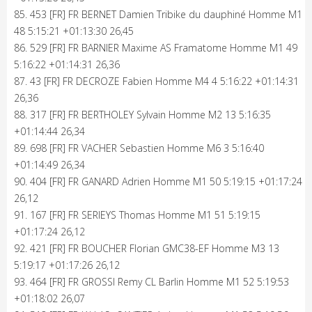
85. 453 [FR] FR BERNET Damien Tribike du dauphiné Homme M1
48 5:15:21 +01:13:30 26,45
86. 529 [FR] FR BARNIER Maxime AS Framatome Homme M1 49
5:16:22 +01:14:31 26,36
87. 43 [FR] FR DECROZE Fabien Homme M4 4 5:16:22 +01:14:31
26,36
88. 317 [FR] FR BERTHOLEY Sylvain Homme M2 13 5:16:35
+01:14:44 26,34
89. 698 [FR] FR VACHER Sebastien Homme M6 3 5:16:40
+01:14:49 26,34
90. 404 [FR] FR GANARD Adrien Homme M1 50 5:19:15 +01:17:24
26,12
91. 167 [FR] FR SERIEYS Thomas Homme M1 51 5:19:15
+01:17:24 26,12
92. 421 [FR] FR BOUCHER Florian GMC38-EF Homme M3 13
5:19:17 +01:17:26 26,12
93. 464 [FR] FR GROSSI Remy CL Barlin Homme M1 52 5:19:53
+01:18:02 26,07