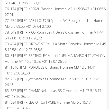
5:08:46 +01:06:55 27,01
76. 174 [FR] FR KAPRAL Bastien Homme M2 11 5:08:47 +01:06:56
27,01
77. 679 [FR] FR RABILLOUD Stéphane VC Bourgoin-Jallieu Homme
M5 5 5:08:55 +01:07:04 27,00
78. 649 [FR] FR RIOS Robin Saint Denis Cyclisme Homme M1 44
5:12:08 +01:10:17 26,72
79. 494 [FR] FR ORTAVENT Paul La Motte Servolex Homme M1 45
5:13:58 +01:12:07 26,56
80. 316 [FR] FR BERTHOLEY Martin RUEL MALMAISON TRIATHLON
Homme M1 46 5:13:58 +01:12:07 26,56
81. 10 [CH] CH MARQUES Cristiano Homme M3 12 5:14:41
+01:12:50 26,50
82. 292 [FR] FR JAY Mathias Homme M2 12 5:15:17 +01:13:26
26,45
83. 657 [FR] FR CHAMONAL Lucas BSIC Homme M1 47 5:15:17
+01:13:26 26,45
84. 634 [FR] FR LEGIOT Cyril VCRE Homme M5 6 5:15:17
+01:13:26 26,45