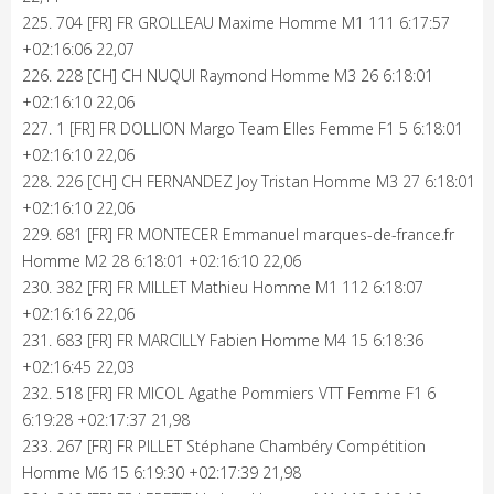
225. 704 [FR] FR GROLLEAU Maxime Homme M1 111 6:17:57
+02:16:06 22,07
226. 228 [CH] CH NUQUI Raymond Homme M3 26 6:18:01
+02:16:10 22,06
227. 1 [FR] FR DOLLION Margo Team Elles Femme F1 5 6:18:01
+02:16:10 22,06
228. 226 [CH] CH FERNANDEZ Joy Tristan Homme M3 27 6:18:01
+02:16:10 22,06
229. 681 [FR] FR MONTECER Emmanuel marques-de-france.fr
Homme M2 28 6:18:01 +02:16:10 22,06
230. 382 [FR] FR MILLET Mathieu Homme M1 112 6:18:07
+02:16:16 22,06
231. 683 [FR] FR MARCILLY Fabien Homme M4 15 6:18:36
+02:16:45 22,03
232. 518 [FR] FR MICOL Agathe Pommiers VTT Femme F1 6
6:19:28 +02:17:37 21,98
233. 267 [FR] FR PILLET Stéphane Chambéry Compétition
Homme M6 15 6:19:30 +02:17:39 21,98