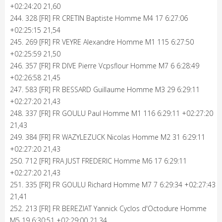
+02:24:20 21,60
244. 328 [FR] FR CRETIN Baptiste Homme M4 17 6:27:06
+02:25:15 21,54
245. 269 [FR] FR VEYRE Alexandre Homme M1 115 6:27:50
+02:25:59 21,50
246. 357 [FR] FR DIVE Pierre Vcpsflour Homme M7 6 6:28:49
+02:26:58 21,45
247. 583 [FR] FR BESSARD Guillaume Homme M3 29 6:29:11
+02:27:20 21,43
248. 337 [FR] FR GOULU Paul Homme M1 116 6:29:11 +02:27:20
21,43
249. 384 [FR] FR WAZYLEZUCK Nicolas Homme M2 31 6:29:11
+02:27:20 21,43
250. 712 [FR] FRA JUST FREDERIC Homme M6 17 6:29:11
+02:27:20 21,43
251. 335 [FR] FR GOULU Richard Homme M7 7 6:29:34 +02:27:43
21,41
252. 213 [FR] FR BEREZIAT Yannick Cyclos d'Octodure Homme
M5 19 6:30:51 +02:29:00 21,34