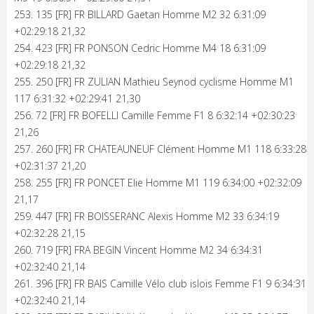
253. 135 [FR] FR BILLARD Gaetan Homme M2 32 6:31:09
+02:29:18 21,32
254. 423 [FR] FR PONSON Cedric Homme M4 18 6:31:09
+02:29:18 21,32
255. 250 [FR] FR ZULIAN Mathieu Seynod cyclisme Homme M1
117 6:31:32 +02:29:41 21,30
256. 72 [FR] FR BOFELLI Camille Femme F1 8 6:32:14 +02:30:23
21,26
257. 260 [FR] FR CHATEAUNEUF Clément Homme M1 118 6:33:28
+02:31:37 21,20
258. 255 [FR] FR PONCET Elie Homme M1 119 6:34:00 +02:32:09
21,17
259. 447 [FR] FR BOISSERANC Alexis Homme M2 33 6:34:19
+02:32:28 21,15
260. 719 [FR] FRA BEGIN Vincent Homme M2 34 6:34:31
+02:32:40 21,14
261. 396 [FR] FR BAIS Camille Vélo club islois Femme F1 9 6:34:31
+02:32:40 21,14