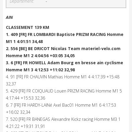
Département:
-
AIN
CLASSEMENT 139 KM
1. 409 [FR] FR LOMBARDI Baptiste PRIZM RACING Homme
M1 1 4:01:51 34,48
2. 556 [BE] BE DRICOT Nicolas Team materiel-velo.com
Homme M1 2 4:04:56 +03:05 34,05
3. 6 [FR] FR HOWELL Adam Bourg en bresse ain cyclisme
Homme M1 3 4:12:53 +11:02 32,98
4. 91 [FR] FR CHAUVIN Mathias Homme M1 4 4:17:39 +15:48
32,37
5. 429 [FR] FR COIQUAUD Louen PRIZM RACING Homme M1 5
4:17:44 +15:53 32,36
6. 7 [FR] FR HARDY-LAINé Axel Bac01 Homme M1 6 4:17:53
+16:02 32,34
7. 520 [FR] FR BANEGAS Alexandre Kickz racing Homme M3 1
4:21:22 +19:31 31,91