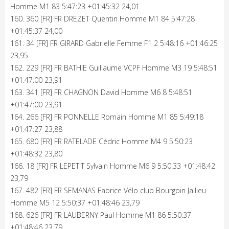
Homme M1 83 5:47:23 +01:45:32 24,01
160. 360 [FR] FR DREZET Quentin Homme M1 84 5:47:28
+01:45:37 24,00
161. 34 [FR] FR GIRARD Gabrielle Femme F1 2 5:48:16 +01:46:25
23,95
162. 229 [FR] FR BATHIE Guillaume VCPF Homme M3 19 5:48:51
+01:47:00 23,91
163. 341 [FR] FR CHAGNON David Homme M6 8 5:48:51
+01:47:00 23,91
164. 266 [FR] FR PONNELLE Romain Homme M1 85 5:49:18
+01:47:27 23,88
165. 680 [FR] FR RATELADE Cédric Homme M4 9 5:50:23
+01:48:32 23,80
166. 18 [FR] FR LEPETIT Sylvain Homme M6 9 5:50:33 +01:48:42
23,79
167. 482 [FR] FR SEMANAS Fabrice Vélo club Bourgoin Jallieu
Homme M5 12 5:50:37 +01:48:46 23,79
168. 626 [FR] FR LAUBERNY Paul Homme M1 86 5:50:37
+01:48:46 23,79