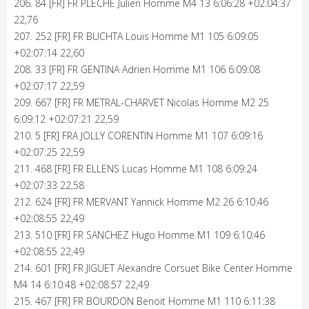
206. 84 [FR] FR PLECHE Julien Homme M4 13 6:06:28 +02:04:37
22,76
207. 252 [FR] FR BUCHTA Louis Homme M1 105 6:09:05
+02:07:14 22,60
208. 33 [FR] FR GENTINA Adrien Homme M1 106 6:09:08
+02:07:17 22,59
209. 667 [FR] FR METRAL-CHARVET Nicolas Homme M2 25
6:09:12 +02:07:21 22,59
210. 5 [FR] FRA JOLLY CORENTIN Homme M1 107 6:09:16
+02:07:25 22,59
211. 468 [FR] FR ELLENS Lucas Homme M1 108 6:09:24
+02:07:33 22,58
212. 624 [FR] FR MERVANT Yannick Homme M2 26 6:10:46
+02:08:55 22,49
213. 510 [FR] FR SANCHEZ Hugo Homme M1 109 6:10:46
+02:08:55 22,49
214. 601 [FR] FR JIGUET Alexandre Corsuet Bike Center Homme
M4 14 6:10:48 +02:08:57 22,49
215. 467 [FR] FR BOURDON Benoit Homme M1 110 6:11:38