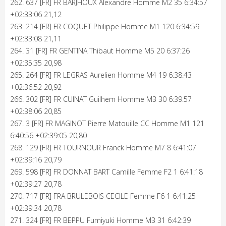
262. 637 [FR] FR BARJHOUX Alexandre Homme M2 35 6:34:57
+02:33:06 21,12
263. 214 [FR] FR COQUET Philippe Homme M1 120 6:34:59
+02:33:08 21,11
264. 31 [FR] FR GENTINA Thibaut Homme M5 20 6:37:26
+02:35:35 20,98
265. 264 [FR] FR LEGRAS Aurelien Homme M4 19 6:38:43
+02:36:52 20,92
266. 302 [FR] FR CUINAT Guilhem Homme M3 30 6:39:57
+02:38:06 20,85
267. 3 [FR] FR MAGINOT Pierre Matouille CC Homme M1 121
6:40:56 +02:39:05 20,80
268. 129 [FR] FR TOURNOUR Franck Homme M7 8 6:41:07
+02:39:16 20,79
269. 598 [FR] FR DONNAT BART Camille Femme F2 1 6:41:18
+02:39:27 20,78
270. 717 [FR] FRA BRULEBOIS CECILE Femme F6 1 6:41:25
+02:39:34 20,78
271. 324 [FR] FR BEPPU Fumiyuki Homme M3 31 6:42:39