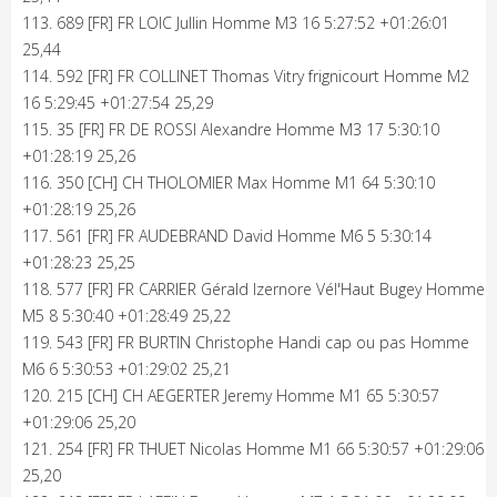
113. 689 [FR] FR LOIC Jullin Homme M3 16 5:27:52 +01:26:01
25,44
114. 592 [FR] FR COLLINET Thomas Vitry frignicourt Homme M2
16 5:29:45 +01:27:54 25,29
115. 35 [FR] FR DE ROSSI Alexandre Homme M3 17 5:30:10
+01:28:19 25,26
116. 350 [CH] CH THOLOMIER Max Homme M1 64 5:30:10
+01:28:19 25,26
117. 561 [FR] FR AUDEBRAND David Homme M6 5 5:30:14
+01:28:23 25,25
118. 577 [FR] FR CARRIER Gérald Izernore Vél'Haut Bugey Homme
M5 8 5:30:40 +01:28:49 25,22
119. 543 [FR] FR BURTIN Christophe Handi cap ou pas Homme
M6 6 5:30:53 +01:29:02 25,21
120. 215 [CH] CH AEGERTER Jeremy Homme M1 65 5:30:57
+01:29:06 25,20
121. 254 [FR] FR THUET Nicolas Homme M1 66 5:30:57 +01:29:06
25,20