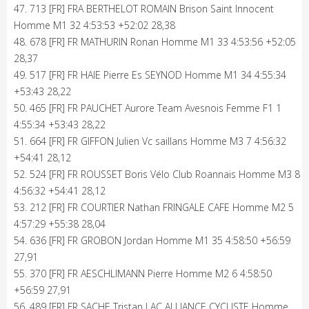
47. 713 [FR] FRA BERTHELOT ROMAIN Brison Saint Innocent
Homme M1 32 4:53:53 +52:02 28,38
48. 678 [FR] FR MATHURIN Ronan Homme M1 33 4:53:56 +52:05
28,37
49. 517 [FR] FR HAIE Pierre Es SEYNOD Homme M1 34 4:55:34
+53:43 28,22
50. 465 [FR] FR PAUCHET Aurore Team Avesnois Femme F1 1
4:55:34 +53:43 28,22
51. 664 [FR] FR GIFFON Julien Vc saillans Homme M3 7 4:56:32
+54:41 28,12
52. 524 [FR] FR ROUSSET Boris Vélo Club Roannais Homme M3 8
4:56:32 +54:41 28,12
53. 212 [FR] FR COURTIER Nathan FRINGALE CAFE Homme M2 5
4:57:29 +55:38 28,04
54. 636 [FR] FR GROBON Jordan Homme M1 35 4:58:50 +56:59
27,91
55. 370 [FR] FR AESCHLIMANN Pierre Homme M2 6 4:58:50
+56:59 27,91
56. 489 [FR] FR SACHE Tristan LAC ALLIANCE CYCLISTE Homme