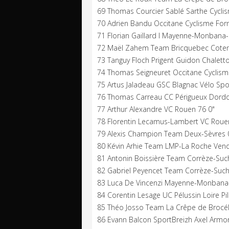
69 Thomas Courcier Sablé Sarthe Cycli
70 Adrien Bandu Occitane Cyclisme For
71 Florian Gaillard I Mayenne-Monbana
72 Maël Zahem Team Bricquebec Coten
73 Tanguy Floch Prigent Guidon Chaletto
74 Thomas Seigneuret Occitane Cyclism
75 Artus Jaladeau GSC Blagnac Vélo Spo
76 Thomas Carreau CC Périgueux Dordo
77 Arthur Alexandre VC Rouen 76 0"
78 Florentin Lecamus-Lambert VC Roue
79 Alexis Champion Team Deux-Sèvres 
80 Kévin Arhie Team LMP-La Roche Vend
81 Antonin Boissière Team Corrèze-Such
82 Gabriel Peyencet Team Corrèze-Suche
83 Luca De Vincenzi Mayenne-Monbana
84 Corentin Lesage UC Pélussin Loire Pil
85 Théo Josso Team La Crêpe de Brocél
86 Evann Balcon SportBreizh Axel Armor