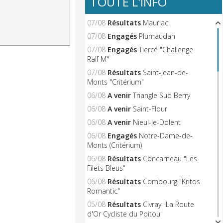
TOUTE L'INFO
07/08
Résultats
Mauriac
07/08
Engagés
Plumaudan
07/08
Engagés
Tiercé "Challenge
Ralf M"
07/08
Résultats
Saint-Jean-de-
Monts "Critérium"
06/08
A venir
Triangle Sud Berry
06/08
A venir
Saint-Flour
06/08
A venir
Nieul-le-Dolent
06/08
Engagés
Notre-Dame-de-
Monts (Critérium)
06/08
Résultats
Concarneau "Les
Filets Bleus"
06/08
Résultats
Combourg "Kritos
Romantic"
05/08
Résultats
Civray "La Route
d'Or Cycliste du Poitou"