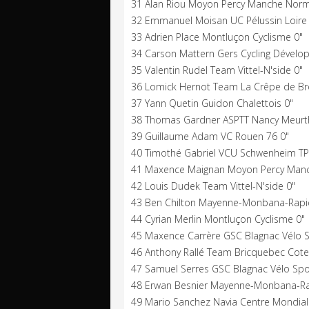
31 Alan Riou Moyon Percy Manche Norm
32 Emmanuel Moisan UC Pélussin Loire P
33 Adrien Place Montluçon Cyclisme 0"
34 Carson Mattern Gers Cycling Dévelo
35 Valentin Rudel Team Vittel-N'side 0"
36 Lomick Hernot Team La Crêpe de Br
37 Yann Quetin Guidon Chalettois 0"
38 Thomas Gardner ASPTT Nancy Meurth
39 Guillaume Adam VC Rouen 76 0"
40 Timothé Gabriel VCU Schwenheim T
41 Maxence Maignan Moyon Percy Man
42 Louis Dudek Team Vittel-N'side 0"
43 Ben Chilton Mayenne-Monbana-Rapi
44 Cyrian Merlin Montluçon Cyclisme 0"
45 Maxence Carrère GSC Blagnac Vélo S
46 Anthony Rallé Team Bricquebec Cote
47 Samuel Serres GSC Blagnac Vélo Spo
48 Erwan Besnier Mayenne-Monbana-Ra
49 Mario Sanchez Navia Centre Mondial