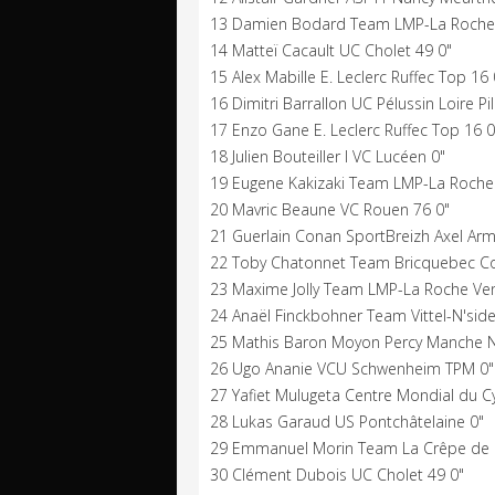
13 Damien Bodard Team LMP-La Roche 
14 Matteï Cacault UC Cholet 49 0"
15 Alex Mabille E. Leclerc Ruffec Top 16 
16 Dimitri Barrallon UC Pélussin Loire Pil
17 Enzo Gane E. Leclerc Ruffec Top 16 0
18 Julien Bouteiller I VC Lucéen 0"
19 Eugene Kakizaki Team LMP-La Roche
20 Mavric Beaune VC Rouen 76 0"
21 Guerlain Conan SportBreizh Axel Arm
22 Toby Chatonnet Team Bricquebec Co
23 Maxime Jolly Team LMP-La Roche Ve
24 Anaël Finckbohner Team Vittel-N'side
25 Mathis Baron Moyon Percy Manche 
26 Ugo Ananie VCU Schwenheim TPM 0"
27 Yafiet Mulugeta Centre Mondial du C
28 Lukas Garaud US Pontchâtelaine 0"
29 Emmanuel Morin Team La Crêpe de B
30 Clément Dubois UC Cholet 49 0"