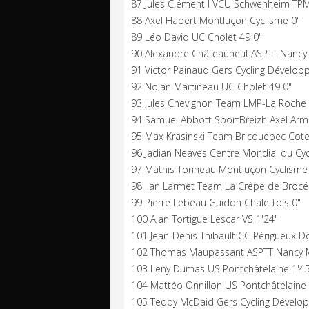
87 Jules Clément I VCU Schwenheim TPM
88 Axel Habert Montluçon Cyclisme 0"
89 Léo David UC Cholet 49 0"
90 Alexandre Châteauneuf ASPTT Nancy 
91 Victor Painaud Gers Cycling Dévelop
92 Nolan Martineau UC Cholet 49 0"
93 Jules Chevignon Team LMP-La Roche
94 Samuel Abbott SportBreizh Axel Arm
95 Max Krasinski Team Bricquebec Cote
96 Jadian Neaves Centre Mondial du Cyc
97 Mathis Tonneau Montluçon Cyclisme
98 Ilan Larmet Team La Crêpe de Brocé
99 Pierre Lebeau Guidon Chalettois 0"
100 Alan Tortigue Lescar VS 1'24"
101 Jean-Denis Thibault CC Périgueux D
102 Thomas Maupassant ASPTT Nancy M
103 Leny Dumas US Pontchâtelaine 1'4
104 Mattéo Onnillon US Pontchâtelaine 
105 Teddy McDaid Gers Cycling Dévelop