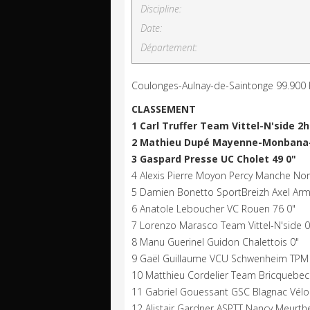
Discipline:
Date:
Département:
Coulonges-Aulnay-de-Saintonge 99.900
CLASSEMENT
1 Carl Truffer Team Vittel-N'side 2h
2 Mathieu Dupé Mayenne-Monbana-
3 Gaspard Presse UC Cholet 49 0"
4 Alexis Pierre Moyon Percy Manche No
5 Damien Bonetto SportBreizh Axel Arm
6 Anatole Leboucher VC Rouen 76 0"
7 Lorenzo Marasco Team Vittel-N'side 0
8 Manu Guerinel Guidon Chalettois 0"
9 Gaël Guillaume VCU Schwenheim TPM
10 Matthieu Cordelier Team Bricquebec
11 Gabriel Gouessant GSC Blagnac Vélo
12 Alistair Gardner ASPTT Nancy Meurth