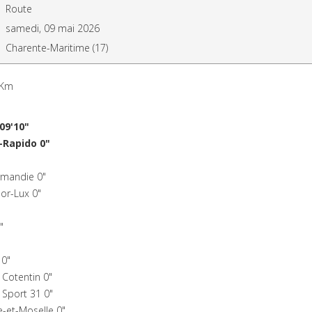
Route
samedi, 09 mai 2026
Charente-Maritime (17)
 Km
09'10"
Rapido 0"
rmandie 0"
or-Lux 0"
"
 0"
 Cotentin 0"
 Sport 31 0"
e-et-Moselle 0"