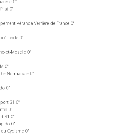
andie 0"
ilat 0"
ppement Véranda Verrière de France 0"
océliande 0"
e-et-Moselle 0"
PM 0"
che Normandie 0"
do 0"
port 31 0"
ntin 0"
rt 31 0"
pido 0"
 du Cyclisme 0"