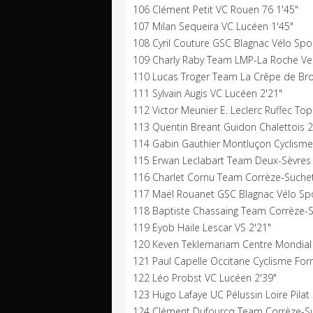
106 Clément Petit VC Rouen 76 1'45"
107 Milan Sequeira VC Lucéen 1'45"
108 Cyril Couture GSC Blagnac Vélo Spor
109 Charly Raby Team LMP-La Roche Ve
110 Lucas Troger Team La Crêpe de Bro
111 Sylvain Augis VC Lucéen 2'21"
112 Victor Meunier E. Leclerc Ruffec Top
113 Quentin Breant Guidon Chalettois 2
114 Gabin Gauthier Montluçon Cyclisme
115 Erwan Leclabart Team Deux-Sèvres 
116 Charlet Cornu Team Corrèze-Suchet
117 Maël Rouanet GSC Blagnac Vélo Spo
118 Baptiste Chassaing Team Corrèze-S
119 Eyob Haile Lescar VS 2'21"
120 Keven Teklemariam Centre Mondial 
121 Paul Capelle Occitane Cyclisme For
122 Léo Probst VC Lucéen 2'39"
123 Hugo Lafaye UC Pélussin Loire Pilat 
124 Clément Dufourcq Team Corrèze-Suc