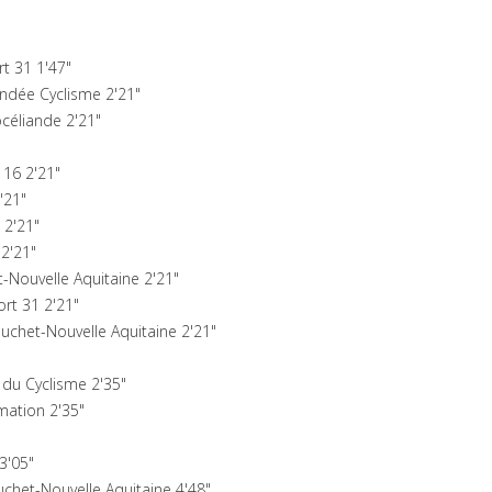
t 31 1'47"
ndée Cyclisme 2'21"
céliande 2'21"
 16 2'21"
'21"
 2'21"
2'21"
-Nouvelle Aquitaine 2'21"
rt 31 2'21"
uchet-Nouvelle Aquitaine 2'21"
du Cyclisme 2'35"
mation 2'35"
3'05"
het-Nouvelle Aquitaine 4'48"