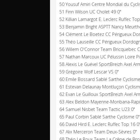
50 Yousuf Amiri Centre Mondial du Cycl
51 Finn Wilson UC Cholet 49 0"
52 Killian Lamargot E. Leclerc Ruffec Top
53 Benjamin Bright ASPTT Nancy Meurth
54 Clément Le Boetez CC Périgueux Do
55 Théo Lauseille CC Périgueux Dordogn
56 Willem O'Connor Team Bricquebec C
57 Nathan Marcoux UC Pélussin Loire Pil
58 Alexis Le Guével SportBreizh Axel Ar
59 Grégoire Wolf Lescar VS 0"
60 Emile Bossard Sablé Sarthe Cyclisme
61 Estevan Delaunay Montluçon Cyclism
62 Evan Le Guilloux SportBreizh Axel Ar
63 Alex Beldon Mayenne-Monbana-Rapi
64 Samuel Nisbet Team Tactic U23 0"
65 Paul Corbin Sablé Sarthe Cyclisme 0"
66 David Hird E. Leclerc Ruffec Top 16 0
67 Alix Merceron Team Deux-Sèvres 0"
68 Théo Le Roux Team La Crêpe de Bro