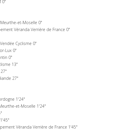
 0"
Meurthe-et-Moselle 0"
pement Véranda Verrière de France 0"
 Vendée Cyclisme 0"
or-Lux 0"
ntin 0"
lisme 13"
 27"
liande 27"
ordogne 1'24"
eurthe-et-Moselle 1'24"
5"
1'45"
pement Véranda Verrière de France 1'45"