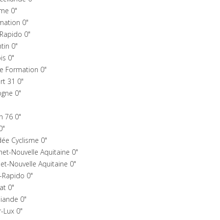
sme 0"
mation 0"
-Rapido 0"
tin 0"
is 0"
e Formation 0"
rt 31 0"
gne 0"
n 76 0"
0"
ée Cyclisme 0"
et-Nouvelle Aquitaine 0"
t-Nouvelle Aquitaine 0"
-Rapido 0"
at 0"
iande 0"
-Lux 0"