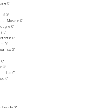
isme 0"
 16 0"
e-et-Moselle 0"
rdogne 0"
e 0"
otentin 0"
at 0"
mor-Lux 0"
 0"
e 0"
mor-Lux 0"
do 0"
"
céliande 0"