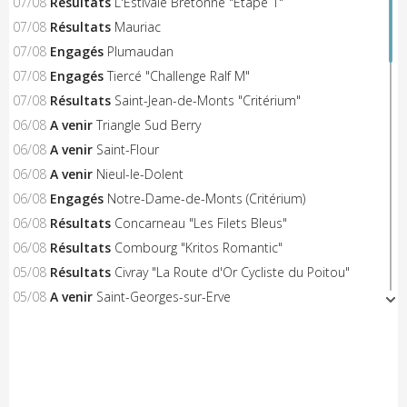
07/08
Résultats
L'Estivale Bretonne "Etape 1"
07/08
Résultats
Mauriac
07/08
Engagés
Plumaudan
07/08
Engagés
Tiercé "Challenge Ralf M"
07/08
Résultats
Saint-Jean-de-Monts "Critérium"
06/08
A venir
Triangle Sud Berry
06/08
A venir
Saint-Flour
06/08
A venir
Nieul-le-Dolent
06/08
Engagés
Notre-Dame-de-Monts (Critérium)
06/08
Résultats
Concarneau "Les Filets Bleus"
06/08
Résultats
Combourg "Kritos Romantic"
05/08
Résultats
Civray "La Route d'Or Cycliste du Poitou"
05/08
A venir
Saint-Georges-sur-Erve
05/08
A venir
Hénon
05/08
A venir
Saint-Trimoël
05/08
A venir
Laurenan
05/08
A venir
Trans-la-Forêt/Mont Dol