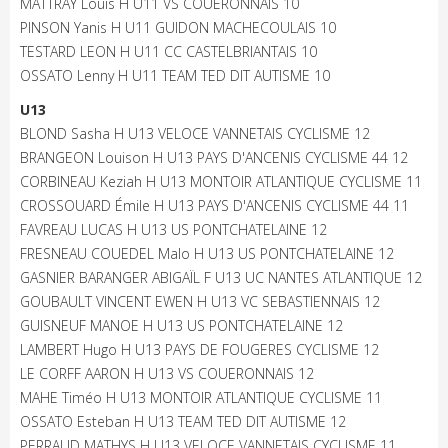
MATTRAY Louis H U11 VS COUERONNAIS 10
PINSON Yanis H U11 GUIDON MACHECOULAIS 10
TESTARD LEON H U11 CC CASTELBRIANTAIS 10
OSSATO Lenny H U11 TEAM TED DIT AUTISME 10
U13
BLOND Sasha H U13 VELOCE VANNETAIS CYCLISME 12
BRANGEON Louison H U13 PAYS D'ANCENIS CYCLISME 44 12
CORBINEAU Keziah H U13 MONTOIR ATLANTIQUE CYCLISME 11
CROSSOUARD Émile H U13 PAYS D'ANCENIS CYCLISME 44 11
FAVREAU LUCAS H U13 US PONTCHATELAINE 12
FRESNEAU COUEDEL Malo H U13 US PONTCHATELAINE 12
GASNIER BARANGER ABIGAÏL F U13 UC NANTES ATLANTIQUE 12
GOUBAULT VINCENT EWEN H U13 VC SEBASTIENNAIS 12
GUISNEUF MANOE H U13 US PONTCHATELAINE 12
LAMBERT Hugo H U13 PAYS DE FOUGERES CYCLISME 12
LE CORFF AARON H U13 VS COUERONNAIS 12
MAHE Timéo H U13 MONTOIR ATLANTIQUE CYCLISME 11
OSSATO Esteban H U13 TEAM TED DIT AUTISME 12
PERRAUD MATHYS H U13 VELOCE VANNETAIS CYCLISME 11