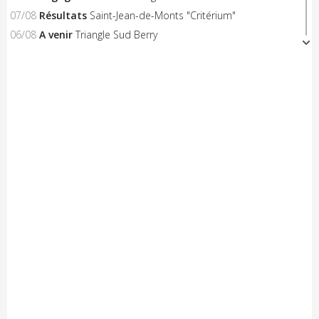
07/08
Résultats
Saint-Jean-de-Monts "Critérium"
06/08
A venir
Triangle Sud Berry
06/08
A venir
Saint-Flour
06/08
A venir
Nieul-le-Dolent
06/08
Engagés
Notre-Dame-de-Monts (Critérium)
06/08
Résultats
Concarneau "Les Filets Bleus"
06/08
Résultats
Combourg "Kritos Romantic"
05/08
Résultats
Civray "La Route d'Or Cycliste du Poitou"
05/08
A venir
Saint-Georges-sur-Erve
05/08
A venir
Hénon
05/08
A venir
Saint-Trimoël
05/08
A venir
Laurenan
05/08
A venir
Trans-la-Forêt/Mont Dol
05/08
A venir
Castelnaud-la-Chapelle "Les Milandes"
05/08
A venir
Montpinchon "La Saint-Laurent"
05/08
A venir
Le Pertre