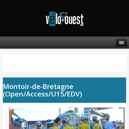
Montoir-de-Bretagne
(Open/Access/U15/EDV)