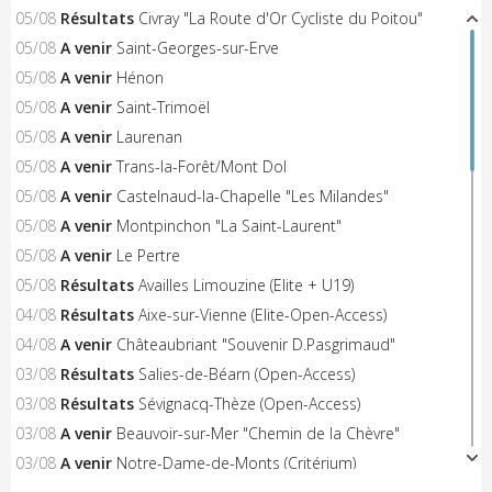
05/08
Résultats
Civray "La Route d'Or Cycliste du Poitou"
05/08
A venir
Saint-Georges-sur-Erve
05/08
A venir
Hénon
05/08
A venir
Saint-Trimoël
05/08
A venir
Laurenan
05/08
A venir
Trans-la-Forêt/Mont Dol
05/08
A venir
Castelnaud-la-Chapelle "Les Milandes"
05/08
A venir
Montpinchon "La Saint-Laurent"
05/08
A venir
Le Pertre
05/08
Résultats
Availles Limouzine (Elite + U19)
04/08
Résultats
Aixe-sur-Vienne (Elite-Open-Access)
04/08
A venir
Châteaubriant "Souvenir D.Pasgrimaud"
03/08
Résultats
Salies-de-Béarn (Open-Access)
03/08
Résultats
Sévignacq-Thèze (Open-Access)
03/08
A venir
Beauvoir-sur-Mer "Chemin de la Chèvre"
03/08
A venir
Notre-Dame-de-Monts (Critérium)