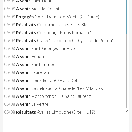
06/08
A venir
Saint-Flour
06/08
A venir
Nieul-le-Dolent
06/08
Engagés
Notre-Dame-de-Monts (Critérium)
06/08
Résultats
Concarneau "Les Filets Bleus"
06/08
Résultats
Combourg "Kritos Romantic"
05/08
Résultats
Civray "La Route d'Or Cycliste du Poitou"
05/08
A venir
Saint-Georges-sur-Erve
05/08
A venir
Hénon
05/08
A venir
Saint-Trimoël
05/08
A venir
Laurenan
05/08
A venir
Trans-la-Forêt/Mont Dol
05/08
A venir
Castelnaud-la-Chapelle "Les Milandes"
05/08
A venir
Montpinchon "La Saint-Laurent"
05/08
A venir
Le Pertre
05/08
Résultats
Availles Limouzine (Elite + U19)
04/08
Résultats
Aixe-sur-Vienne (Elite-Open-Access)
04/08
A venir
Châteaubriant "Souvenir D.Pasgrimaud"