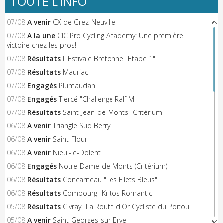
TOUTE L'INFO
07/08
A venir
CX de Grez-Neuville
07/08
A la une
CIC Pro Cycling Academy: Une première
victoire chez les pros!
07/08
Résultats
L'Estivale Bretonne "Etape 1"
07/08
Résultats
Mauriac
07/08
Engagés
Plumaudan
07/08
Engagés
Tiercé "Challenge Ralf M"
07/08
Résultats
Saint-Jean-de-Monts "Critérium"
06/08
A venir
Triangle Sud Berry
06/08
A venir
Saint-Flour
06/08
A venir
Nieul-le-Dolent
06/08
Engagés
Notre-Dame-de-Monts (Critérium)
06/08
Résultats
Concarneau "Les Filets Bleus"
06/08
Résultats
Combourg "Kritos Romantic"
05/08
Résultats
Civray "La Route d'Or Cycliste du Poitou"
05/08
A venir
Saint-Georges-sur-Erve