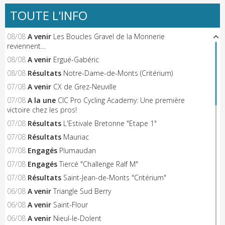
TOUTE L'INFO
08/08
A venir
Les Boucles Gravel de la Monnerie
reviennent…
08/08
A venir
Ergué-Gabéric
08/08
Résultats
Notre-Dame-de-Monts (Critérium)
07/08
A venir
CX de Grez-Neuville
07/08
A la une
CIC Pro Cycling Academy: Une première
victoire chez les pros!
07/08
Résultats
L'Estivale Bretonne "Etape 1"
07/08
Résultats
Mauriac
07/08
Engagés
Plumaudan
07/08
Engagés
Tiercé "Challenge Ralf M"
07/08
Résultats
Saint-Jean-de-Monts "Critérium"
06/08
A venir
Triangle Sud Berry
06/08
A venir
Saint-Flour
06/08
A venir
Nieul-le-Dolent