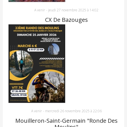
A venir
-
jeudi 27 novembre 2025 à 14:02
CX De Bazouges
A venir
-
mercredi 26 novembre 2025 à 22:06
Mouilleron-Saint-Germain "Ronde Des
Moulins"