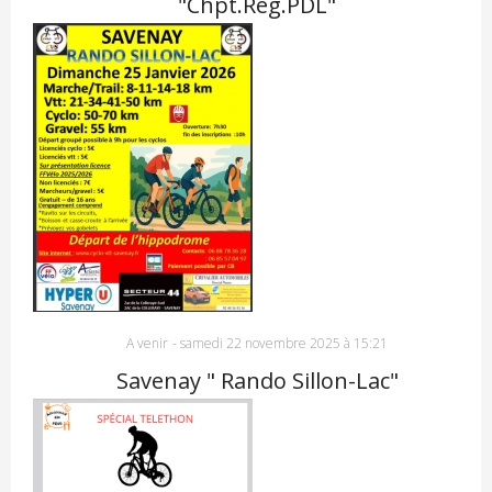
"Chpt.Rég.PDL"
A venir
-
samedi 22 novembre 2025 à 15:21
Savenay " Rando Sillon-Lac"