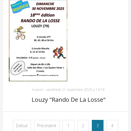
A venir
-
vendredi 21 novembre 2025 à 14:19
Louzy "Rando De La Losse"
Début
Précédent
1
2
3
4