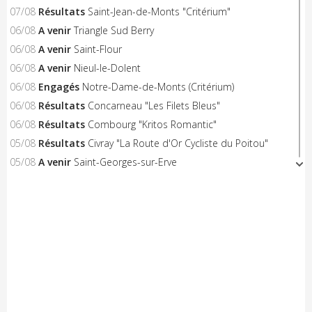
07/08
Résultats
Saint-Jean-de-Monts "Critérium"
06/08
A venir
Triangle Sud Berry
06/08
A venir
Saint-Flour
06/08
A venir
Nieul-le-Dolent
06/08
Engagés
Notre-Dame-de-Monts (Critérium)
06/08
Résultats
Concarneau "Les Filets Bleus"
06/08
Résultats
Combourg "Kritos Romantic"
05/08
Résultats
Civray "La Route d'Or Cycliste du Poitou"
05/08
A venir
Saint-Georges-sur-Erve
05/08
A venir
Hénon
05/08
A venir
Saint-Trimoël
05/08
A venir
Laurenan
05/08
A venir
Trans-la-Forêt/Mont Dol
05/08
A venir
Castelnaud-la-Chapelle "Les Milandes"
05/08
A venir
Montpinchon "La Saint-Laurent"
05/08
A venir
Le Pertre