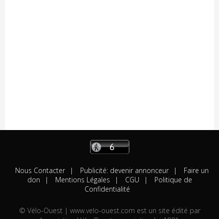
05/08
Résultats
Availles Limouzine (Elite + U19)
04/08
Résultats
Aixe-sur-Vienne (Elite-Open-Access)
04/08
A venir
Châteaubriant "Souvenir D.Pasgrimaud"
03/08
Résultats
Salies-de-Béarn (Open-Access)
03/08
Résultats
Sévignacq-Thèze (Open-Access)
03/08
A venir
Beauvoir-sur-Mer "Chemin de la Chèvre"
03/08
A venir
Notre-Dame-de-Monts (Critérium)
03/08
Résultats
Kreiz Breizh Elites (Etape 4)
03/08
Résultats
Challenge Mayennais (Manche 3)
03/08
A venir
24 Heures Vélo
03/08
Résultats
Lorient (Elite-Open)
03/08
Résultats
Challenge Ralph M 2026 (M3)
03/08
A venir
Challenge Breton
Nous Contacter
Publicité: devenir annonceur
Faire un
03/08
A venir
Saint-Brevin-les-Pins
don
Mentions Légales
CGU
Politique de
03/08
Résultats
Huillé (Open-Access)
Confidentialité
03/08
Résultats
Bouzillé (Open-Access)
© Vélo-Ouest | www.velo-ouest.com est un site édité par
02/08
Engagés
Concarneau (Elite-Open)