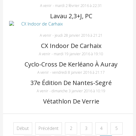
A venir
-
mardi 2 février 2016 à 22:31
Lavau 2,3+J, PC
A venir
-
jeudi 28 janvier 2016 à 21:21
CX Indoor De Carhaix
A venir
-
mardi 19 janvier 2016 à 19:10
Cyclo-Cross De Kerléano À Auray
A venir
-
vendredi 8 janvier 2016 à 21:17
37e Édition De Nantes-Segré
A venir
-
dimanche 3 janvier 2016 à 10:19
Vétathlon De Verrie
Début
Précédent
2
3
4
5