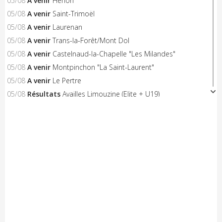
05/08
A venir
Hénon
05/08
A venir
Saint-Trimoël
05/08
A venir
Laurenan
05/08
A venir
Trans-la-Forêt/Mont Dol
05/08
A venir
Castelnaud-la-Chapelle "Les Milandes"
05/08
A venir
Montpinchon "La Saint-Laurent"
05/08
A venir
Le Pertre
05/08
Résultats
Availles Limouzine (Elite + U19)
04/08
Résultats
Aixe-sur-Vienne (Elite-Open-Access)
04/08
A venir
Châteaubriant "Souvenir D.Pasgrimaud"
03/08
Résultats
Salies-de-Béarn (Open-Access)
03/08
Résultats
Sévignacq-Thèze (Open-Access)
03/08
A venir
Beauvoir-sur-Mer "Chemin de la Chèvre"
03/08
A venir
Notre-Dame-de-Monts (Critérium)
03/08
Résultats
Kreiz Breizh Elites (Etape 4)
03/08
Résultats
Challenge Mayennais (Manche 3)
03/08
A venir
24 Heures Vélo